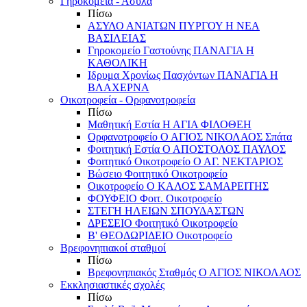
Γηροκομεία - Άσυλα
Πίσω
ΑΣΥΛΟ ΑΝΙΑΤΩΝ ΠΥΡΓΟΥ Η ΝΕΑ
ΒΑΣΙΛΕΙΑΣ
Γηροκομείο Γαστούνης ΠΑΝΑΓΙΑ Η
ΚΑΘΟΛΙΚΗ
Ιδρυμα Χρονίως Πασχόντων ΠΑΝΑΓΙΑ Η
ΒΛΑΧΕΡΝΑ
Οικοτροφεία - Ορφανοτροφεία
Πίσω
Μαθητική Εστία Η ΑΓΙΑ ΦΙΛΟΘΕΗ
Ορφανοτροφείο Ο ΑΓΙΟΣ ΝΙΚΟΛΑΟΣ Σπάτα
Φοιτητική Εστία Ο ΑΠΟΣΤΟΛΟΣ ΠΑΥΛΟΣ
Φοιτητικό Οικοτροφείο Ο ΑΓ. ΝΕΚΤΑΡΙΟΣ
Βώσειο Φοιτητικό Οικοτροφείο
Οικοτροφείο Ο ΚΑΛΟΣ ΣΑΜΑΡΕΙΤΗΣ
ΦΟΥΦΕΙΟ Φοιτ. Οικοτροφείο
ΣΤΕΓΗ ΗΛΕΙΩΝ ΣΠΟΥΔΑΣΤΩΝ
ΔΡΕΣΕΙΟ Φοιτητικό Οικοτροφείο
Β' ΘΕΟΔΩΡΙΔΕΙΟ Οικοτροφείο
Βρεφονηπιακοί σταθμοί
Πίσω
Βρεφονηπιακός Σταθμός Ο ΑΓΙΟΣ ΝΙΚΟΛΑΟΣ
Εκκλησιαστικές σχολές
Πίσω