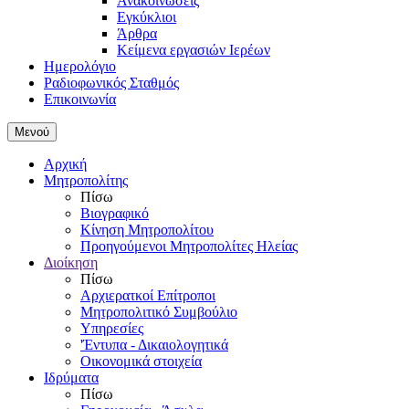
Ανακοινώσεις
Εγκύκλιοι
Άρθρα
Κείμενα εργασιών Ιερέων
Ημερολόγιο
Ραδιοφωνικός Σταθμός
Επικοινωνία
Μενού
Αρχική
Μητροπολίτης
Πίσω
Βιογραφικό
Κίνηση Μητροπολίτου
Προηγούμενοι Μητροπολίτες Ηλείας
Διοίκηση
Πίσω
Αρχιερατκοί Επίτροποι
Μητροπολιτικό Συμβούλιο
Υπηρεσίες
'Έντυπα - Δικαιολογητικά
Οικονομικά στοιχεία
Ιδρύματα
Πίσω