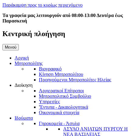
Παράκαμψη προς το κυρίως περιεχόμενο
Τα γραφεία μας λειτουργούν από 08:00-13:00 Δευτέρα έως
Παρασκευή
Κεντρική πλοήγηση
Μενού
Αρχική
Μητροπολίτης
Βιογραφικό
Κίνηση Μητροπολίτου
Προηγούμενοι Μητροπολίτες Ηλείας
Διοίκηση
Αρχιερατκοί Επίτροποι
Μητροπολιτικό Συμβούλιο
Υπηρεσίες
'Έντυπα - Δικαιολογητικά
Οικονομικά στοιχεία
Ιδρύματα
Γηροκομεία - Άσυλα
ΑΣΥΛΟ ΑΝΙΑΤΩΝ ΠΥΡΓΟΥ Η
ΝΕΑ ΒΑΣΙΛΕΙΑΣ