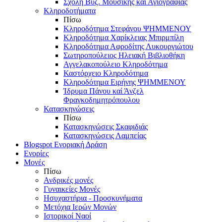
Σχολή Βυζ. Μουσικής και Αγιογραφίας
Κληροδοτήματα
Πίσω
Κληροδότημα Στεφάνου ΨΗΜΜΕΝΟΥ
Κληροδότημα Χαρίκλειας Μπιρμπίλη
Κληροδότημα Αφροδίτης Λυκουργιώτου
Σωτηροπούλειος Ηλειακή Βιβλιοθήκη
Αγγελακοπούλειο Κληροδότημα
Καστόρχειο Κληροδότημα
Κληροδότημα Ειρήνης ΨΗΜΜΕΝΟΥ
Ίδρυμα Πάνου καί Άνζελ
Φραγκοδημητρόπουλου
Κατασκηνώσεις
Πίσω
Κατασκηνώσεις Σκαφιδιάς
Κατασκηνώσεις Λαμπείας
Blogspot Ενοριακή Δράση
Ενορίες
Μονές
Πίσω
Ανδρικές μονές
Γυναικείες Μονές
Ησυχαστήρια - Προσκυνήματα
Μετόχια Ιερών Μονών
Ιστορικοί Ναοί