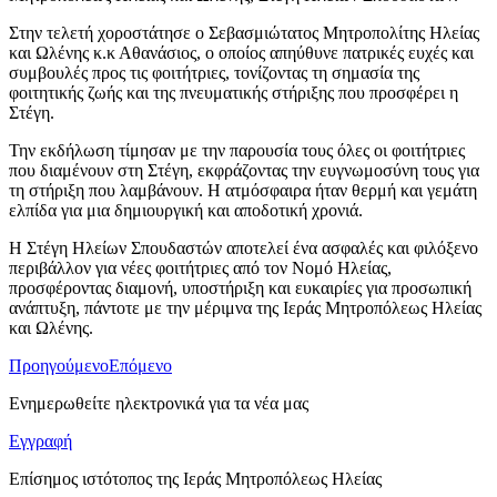
Στην τελετή χοροστάτησε ο Σεβασμιώτατος Μητροπολίτης Ηλείας
και Ωλένης κ.κ Αθανάσιος, ο οποίος απηύθυνε πατρικές ευχές και
συμβουλές προς τις φοιτήτριες, τονίζοντας τη σημασία της
φοιτητικής ζωής και της πνευματικής στήριξης που προσφέρει η
Στέγη.
Την εκδήλωση τίμησαν με την παρουσία τους όλες οι φοιτήτριες
που διαμένουν στη Στέγη, εκφράζοντας την ευγνωμοσύνη τους για
τη στήριξη που λαμβάνουν. Η ατμόσφαιρα ήταν θερμή και γεμάτη
ελπίδα για μια δημιουργική και αποδοτική χρονιά.
Η Στέγη Ηλείων Σπουδαστών αποτελεί ένα ασφαλές και φιλόξενο
περιβάλλον για νέες φοιτήτριες από τον Νομό Ηλείας,
προσφέροντας διαμονή, υποστήριξη και ευκαιρίες για προσωπική
ανάπτυξη, πάντοτε με την μέριμνα της Ιεράς Μητροπόλεως Ηλείας
και Ωλένης.
Προηγούμενο
Επόμενο
Ενημερωθείτε ηλεκτρονικά για τα νέα μας
Εγγραφή
Επίσημος ιστότοπος της Ιεράς Μητροπόλεως Ηλείας