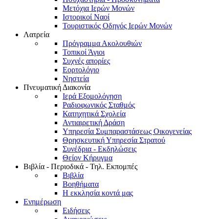
Μετόχια Ιερών Μονών
Ιστορικοί Ναοί
Τουριστικός Οδηγός Ιερών Μονών
Λατρεία
Πρόγραμμα Ακολουθιών
Τοπικοί Άγιοι
Συχνές απορίες
Εορτολόγιο
Νηστεία
Πνευματική Διακονία
Ιερά Εξομολόγηση
Ραδιοφωνικός Σταθμός
Κατηχητικά Σχολεία
Αντιαιρετική Δράση
Υπηρεσία Συμπαραστάσεως Οικογενείας
Θρησκευτική Υπηρεσία Στρατού
Συνέδρια - Εκδηλώσεις
Θείον Κήρυγμα
Βιβλία - Περιοδικά - Τηλ. Εκπομπές
Βιβλία
Βοηθήματα
Η εκκλησία κοντά μας
Ενημέρωση
Ειδήσεις