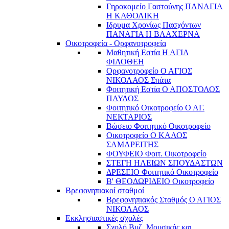
Γηροκομείο Γαστούνης ΠΑΝΑΓΙΑ
Η ΚΑΘΟΛΙΚΗ
Ιδρυμα Χρονίως Πασχόντων
ΠΑΝΑΓΙΑ Η ΒΛΑΧΕΡΝΑ
Οικοτροφεία - Ορφανοτροφεία
Μαθητική Εστία Η ΑΓΙΑ
ΦΙΛΟΘΕΗ
Ορφανοτροφείο Ο ΑΓΙΟΣ
ΝΙΚΟΛΑΟΣ Σπάτα
Φοιτητική Εστία Ο ΑΠΟΣΤΟΛΟΣ
ΠΑΥΛΟΣ
Φοιτητικό Οικοτροφείο Ο ΑΓ.
ΝΕΚΤΑΡΙΟΣ
Βώσειο Φοιτητικό Οικοτροφείο
Οικοτροφείο Ο ΚΑΛΟΣ
ΣΑΜΑΡΕΙΤΗΣ
ΦΟΥΦΕΙΟ Φοιτ. Οικοτροφείο
ΣΤΕΓΗ ΗΛΕΙΩΝ ΣΠΟΥΔΑΣΤΩΝ
ΔΡΕΣΕΙΟ Φοιτητικό Οικοτροφείο
Β' ΘΕΟΔΩΡΙΔΕΙΟ Οικοτροφείο
Βρεφονηπιακοί σταθμοί
Βρεφονηπιακός Σταθμός Ο ΑΓΙΟΣ
ΝΙΚΟΛΑΟΣ
Εκκλησιαστικές σχολές
Σχολή Βυζ. Μουσικής και