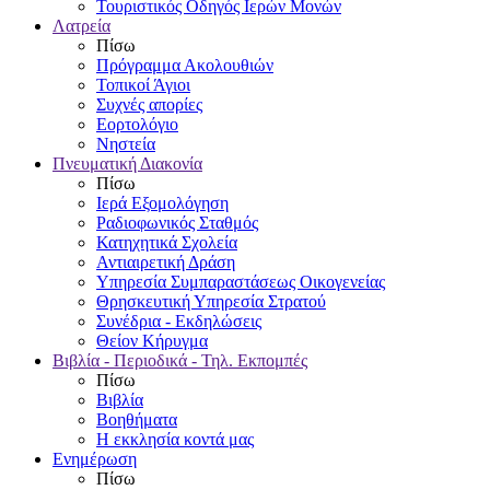
Τουριστικός Οδηγός Ιερών Μονών
Λατρεία
Πίσω
Πρόγραμμα Ακολουθιών
Τοπικοί Άγιοι
Συχνές απορίες
Εορτολόγιο
Νηστεία
Πνευματική Διακονία
Πίσω
Ιερά Εξομολόγηση
Ραδιοφωνικός Σταθμός
Κατηχητικά Σχολεία
Αντιαιρετική Δράση
Υπηρεσία Συμπαραστάσεως Οικογενείας
Θρησκευτική Υπηρεσία Στρατού
Συνέδρια - Εκδηλώσεις
Θείον Κήρυγμα
Βιβλία - Περιοδικά - Τηλ. Εκπομπές
Πίσω
Βιβλία
Βοηθήματα
Η εκκλησία κοντά μας
Ενημέρωση
Πίσω