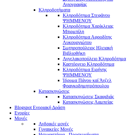
Αγιογραφίας
Κληροδοτήματα
Κληροδότημα Στεφάνου
ΨΗΜΜΕΝΟΥ
Κληροδότημα Χαρίκλειας
Μπιρμπίλη
Κληροδότημα Αφροδίτης
Λυκουργιώτου
Σωτηροπούλειος Ηλειακή
Βιβλιοθήκη
Αγγελακοπούλειο Κληροδότημα
Καστόρχειο Κληροδότημα
Κληροδότημα Ειρήνης
ΨΗΜΜΕΝΟΥ
Ίδρυμα Πάνου καί Άνζελ
Φραγκοδημητρόπουλου
Κατασκηνώσεις
Κατασκηνώσεις Σκαφιδιάς
Κατασκηνώσεις Λαμπείας
Blogspot Ενοριακή Δράση
Ενορίες
Μονές
Ανδρικές μονές
Γυναικείες Μονές
Ησυχαστήρια - Προσκυνήματα