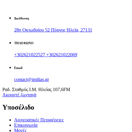
Διεύθυνση
28η Οκτωβρίου 52 Πύργος Ηλεία, 27131
ΤΗΛΕΦΩΝΟ
+302621022527
+302621022069
Email
contact@imilias.gr
Ραδ. Σταθμός Ι.Μ. Ηλείας 107,6FM
Aκουστέ ζωντανά
Υποσέλιδο
Αρχιερατικές Περιφέρειες
Επικοινωνία
Μονές