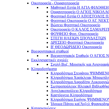
Οικοτροφεία - Ορφανοτροφεία
Μαθητική Εστία Η ΑΓΙΑ ΦΙΛΟΘΕΗ
Ορφανοτροφείο Ο ΑΓΙΟΣ ΝΙΚΟΛΑ
Φοιτητική Εστία Ο ΑΠΟΣΤΟΛΟΣ 
Φοιτητικό Οικοτροφείο Ο ΑΓ. ΝΕΚ
Βώσειο Φοιτητικό Οικοτροφείο
Οικοτροφείο Ο ΚΑΛΟΣ ΣΑΜΑΡΕΙ
ΦΟΥΦΕΙΟ Φοιτ. Οικοτροφείο
ΣΤΕΓΗ ΗΛΕΙΩΝ ΣΠΟΥΔΑΣΤΩΝ
ΔΡΕΣΕΙΟ Φοιτητικό Οικοτροφείο
Β' ΘΕΟΔΩΡΙΔΕΙΟ Οικοτροφείο
Βρεφονηπιακοί σταθμοί
Βρεφονηπιακός Σταθμός Ο ΑΓΙΟΣ
Εκκλησιαστικές σχολές
Σχολή Βυζ. Μουσικής και Αγιογραφί
Κληροδοτήματα
Κληροδότημα Στεφάνου ΨΗΜΜΕ
Κληροδότημα Χαρίκλειας Μπιρμπίλ
Κληροδότημα Αφροδίτης Λυκουργιώ
Σωτηροπούλειος Ηλειακή Βιβλιοθήκ
Αγγελακοπούλειο Κληροδότημα
Καστόρχειο Κληροδότημα
Κληροδότημα Ειρήνης ΨΗΜΜΕΝΟ
Ίδρυμα Πάνου καί Άνζελ Φραγκοδη
Κατασκηνώσεις