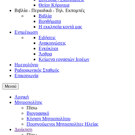
Θείον Κήρυγμα
Βιβλία - Περιοδικά - Τηλ. Εκπομπές
Βιβλία
Βοηθήματα
Η εκκλησία κοντά μας
Ενημέρωση
Ειδήσεις
Ανακοινώσεις
Εγκύκλιοι
Άρθρα
Κείμενα εργασιών Ιερέων
Ημερολόγιο
Ραδιοφωνικός Σταθμός
Επικοινωνία
Μενού
Αρχική
Μητροπολίτης
Πίσω
Βιογραφικό
Κίνηση Μητροπολίτου
Προηγούμενοι Μητροπολίτες Ηλείας
Διοίκηση
Πίσω