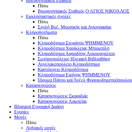
Βρεφονηπιακοί σταθμοί
Πίσω
Βρεφονηπιακός Σταθμός Ο ΑΓΙΟΣ ΝΙΚΟΛΑΟΣ
Εκκλησιαστικές σχολές
Πίσω
Σχολή Βυζ. Μουσικής και Αγιογραφίας
Κληροδοτήματα
Πίσω
Κληροδότημα Στεφάνου ΨΗΜΜΕΝΟΥ
Κληροδότημα Χαρίκλειας Μπιρμπίλη
Κληροδότημα Αφροδίτης Λυκουργιώτου
Σωτηροπούλειος Ηλειακή Βιβλιοθήκη
Αγγελακοπούλειο Κληροδότημα
Καστόρχειο Κληροδότημα
Κληροδότημα Ειρήνης ΨΗΜΜΕΝΟΥ
Ίδρυμα Πάνου καί Άνζελ Φραγκοδημητρόπουλου
Κατασκηνώσεις
Πίσω
Κατασκηνώσεις Σκαφιδιάς
Κατασκηνώσεις Λαμπείας
Blogspot Ενοριακή Δράση
Ενορίες
Μονές
Πίσω
Ανδρικές μονές