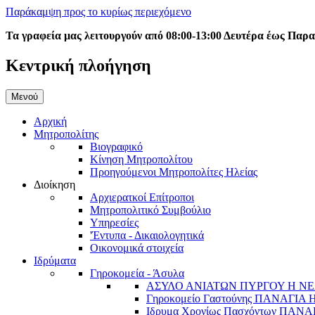
Παράκαμψη προς το κυρίως περιεχόμενο
Τα γραφεία μας λειτουργούν από 08:00-13:00 Δευτέρα έως Παρ
Κεντρική πλοήγηση
Μενού
Αρχική
Μητροπολίτης
Βιογραφικό
Κίνηση Μητροπολίτου
Προηγούμενοι Μητροπολίτες Ηλείας
Διοίκηση
Αρχιερατκοί Επίτροποι
Μητροπολιτικό Συμβούλιο
Υπηρεσίες
'Έντυπα - Δικαιολογητικά
Οικονομικά στοιχεία
Ιδρύματα
Γηροκομεία - Άσυλα
ΑΣΥΛΟ ΑΝΙΑΤΩΝ ΠΥΡΓΟΥ Η ΝΕ
Γηροκομείο Γαστούνης ΠΑΝΑΓΙΑ
Ιδρυμα Χρονίως Πασχόντων ΠΑ