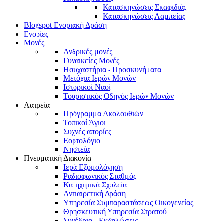
Κατασκηνώσεις Σκαφιδιάς
Κατασκηνώσεις Λαμπείας
Blogspot Ενοριακή Δράση
Ενορίες
Μονές
Ανδρικές μονές
Γυναικείες Μονές
Ησυχαστήρια - Προσκυνήματα
Μετόχια Ιερών Μονών
Ιστορικοί Ναοί
Τουριστικός Οδηγός Ιερών Μονών
Λατρεία
Πρόγραμμα Ακολουθιών
Τοπικοί Άγιοι
Συχνές απορίες
Εορτολόγιο
Νηστεία
Πνευματική Διακονία
Ιερά Εξομολόγηση
Ραδιοφωνικός Σταθμός
Κατηχητικά Σχολεία
Αντιαιρετική Δράση
Υπηρεσία Συμπαραστάσεως Οικογενείας
Θρησκευτική Υπηρεσία Στρατού
Συνέδρια - Εκδηλώσεις