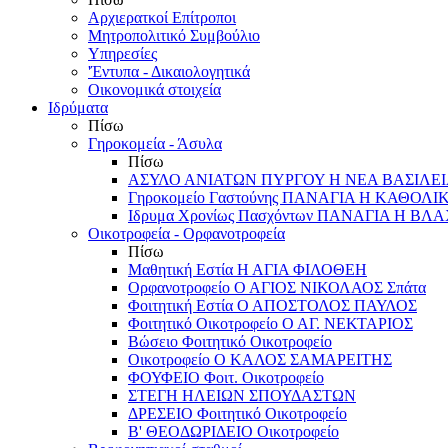
Αρχιερατκοί Επίτροποι
Μητροπολιτικό Συμβούλιο
Υπηρεσίες
'Έντυπα - Δικαιολογητικά
Οικονομικά στοιχεία
Ιδρύματα
Πίσω
Γηροκομεία - Άσυλα
Πίσω
ΑΣΥΛΟ ΑΝΙΑΤΩΝ ΠΥΡΓΟΥ Η ΝΕΑ ΒΑΣΙΛΕ
Γηροκομείο Γαστούνης ΠΑΝΑΓΙΑ Η ΚΑΘΟΛΙ
Ιδρυμα Χρονίως Πασχόντων ΠΑΝΑΓΙΑ Η Β
Οικοτροφεία - Ορφανοτροφεία
Πίσω
Μαθητική Εστία Η ΑΓΙΑ ΦΙΛΟΘΕΗ
Ορφανοτροφείο Ο ΑΓΙΟΣ ΝΙΚΟΛΑΟΣ Σπάτα
Φοιτητική Εστία Ο ΑΠΟΣΤΟΛΟΣ ΠΑΥΛΟΣ
Φοιτητικό Οικοτροφείο Ο ΑΓ. ΝΕΚΤΑΡΙΟΣ
Βώσειο Φοιτητικό Οικοτροφείο
Οικοτροφείο Ο ΚΑΛΟΣ ΣΑΜΑΡΕΙΤΗΣ
ΦΟΥΦΕΙΟ Φοιτ. Οικοτροφείο
ΣΤΕΓΗ ΗΛΕΙΩΝ ΣΠΟΥΔΑΣΤΩΝ
ΔΡΕΣΕΙΟ Φοιτητικό Οικοτροφείο
Β' ΘΕΟΔΩΡΙΔΕΙΟ Οικοτροφείο