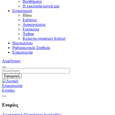
Βοηθήματα
Η εκκλησία κοντά μας
Ενημέρωση
Πίσω
Ειδήσεις
Ανακοινώσεις
Εγκύκλιοι
Άρθρα
Κείμενα εργασιών Ιερέων
Ημερολόγιο
Ραδιοφωνικός Σταθμός
Επικοινωνία
Αναζήτηση
Επικοινωνία
Ενορίες
Ενορίες
Αρχιερατική Περιφέρεια Αμαλιάδος