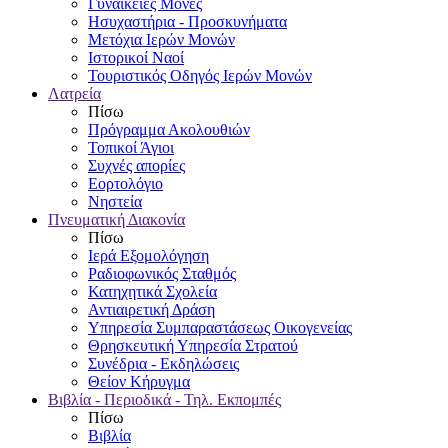
Γυναικείες Μονές
Ησυχαστήρια - Προσκυνήματα
Μετόχια Ιερών Μονών
Ιστορικοί Ναοί
Τουριστικός Οδηγός Ιερών Μονών
Λατρεία
Πίσω
Πρόγραμμα Ακολουθιών
Τοπικοί Άγιοι
Συχνές απορίες
Εορτολόγιο
Νηστεία
Πνευματική Διακονία
Πίσω
Ιερά Εξομολόγηση
Ραδιοφωνικός Σταθμός
Κατηχητικά Σχολεία
Αντιαιρετική Δράση
Υπηρεσία Συμπαραστάσεως Οικογενείας
Θρησκευτική Υπηρεσία Στρατού
Συνέδρια - Εκδηλώσεις
Θείον Κήρυγμα
Βιβλία - Περιοδικά - Τηλ. Εκπομπές
Πίσω
Βιβλία