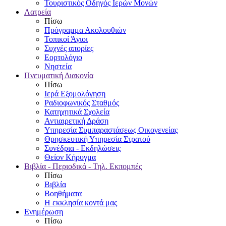
Τουριστικός Οδηγός Ιερών Μονών
Λατρεία
Πίσω
Πρόγραμμα Ακολουθιών
Τοπικοί Άγιοι
Συχνές απορίες
Εορτολόγιο
Νηστεία
Πνευματική Διακονία
Πίσω
Ιερά Εξομολόγηση
Ραδιοφωνικός Σταθμός
Κατηχητικά Σχολεία
Αντιαιρετική Δράση
Υπηρεσία Συμπαραστάσεως Οικογενείας
Θρησκευτική Υπηρεσία Στρατού
Συνέδρια - Εκδηλώσεις
Θείον Κήρυγμα
Βιβλία - Περιοδικά - Τηλ. Εκπομπές
Πίσω
Βιβλία
Βοηθήματα
Η εκκλησία κοντά μας
Ενημέρωση
Πίσω