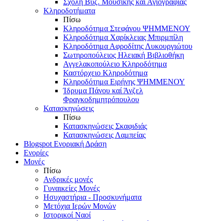
Σχολή Βυζ. Μουσικής και Αγιογραφίας
Κληροδοτήματα
Πίσω
Κληροδότημα Στεφάνου ΨΗΜΜΕΝΟΥ
Κληροδότημα Χαρίκλειας Μπιρμπίλη
Κληροδότημα Αφροδίτης Λυκουργιώτου
Σωτηροπούλειος Ηλειακή Βιβλιοθήκη
Αγγελακοπούλειο Κληροδότημα
Καστόρχειο Κληροδότημα
Κληροδότημα Ειρήνης ΨΗΜΜΕΝΟΥ
Ίδρυμα Πάνου καί Άνζελ
Φραγκοδημητρόπουλου
Κατασκηνώσεις
Πίσω
Κατασκηνώσεις Σκαφιδιάς
Κατασκηνώσεις Λαμπείας
Blogspot Ενοριακή Δράση
Ενορίες
Μονές
Πίσω
Ανδρικές μονές
Γυναικείες Μονές
Ησυχαστήρια - Προσκυνήματα
Μετόχια Ιερών Μονών
Ιστορικοί Ναοί