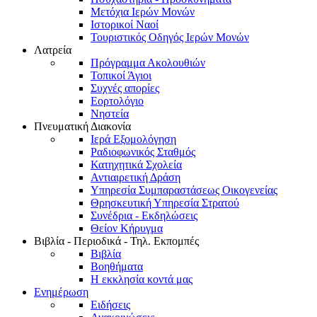
Μετόχια Ιερών Μονών
Ιστορικοί Ναοί
Τουριστικός Οδηγός Ιερών Μονών
Λατρεία
Πρόγραμμα Ακολουθιών
Τοπικοί Άγιοι
Συχνές απορίες
Εορτολόγιο
Νηστεία
Πνευματική Διακονία
Ιερά Εξομολόγηση
Ραδιοφωνικός Σταθμός
Κατηχητικά Σχολεία
Αντιαιρετική Δράση
Υπηρεσία Συμπαραστάσεως Οικογενείας
Θρησκευτική Υπηρεσία Στρατού
Συνέδρια - Εκδηλώσεις
Θείον Κήρυγμα
Βιβλία - Περιοδικά - Τηλ. Εκπομπές
Βιβλία
Βοηθήματα
Η εκκλησία κοντά μας
Ενημέρωση
Ειδήσεις