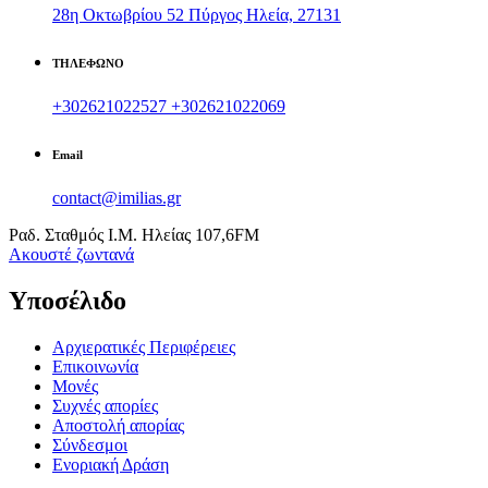
28η Οκτωβρίου 52 Πύργος Ηλεία, 27131
ΤΗΛΕΦΩΝΟ
+302621022527
+302621022069
Email
contact@imilias.gr
Ραδ. Σταθμός Ι.Μ. Ηλείας 107,6FM
Aκουστέ ζωντανά
Υποσέλιδο
Αρχιερατικές Περιφέρειες
Επικοινωνία
Μονές
Συχνές απορίες
Αποστολή απορίας
Σύνδεσμοι
Ενοριακή Δράση