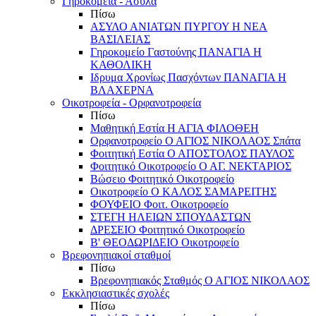
Γηροκομεία - Άσυλα
Πίσω
ΑΣΥΛΟ ΑΝΙΑΤΩΝ ΠΥΡΓΟΥ Η ΝΕΑ
ΒΑΣΙΛΕΙΑΣ
Γηροκομείο Γαστούνης ΠΑΝΑΓΙΑ Η
ΚΑΘΟΛΙΚΗ
Ιδρυμα Χρονίως Πασχόντων ΠΑΝΑΓΙΑ Η
ΒΛΑΧΕΡΝΑ
Οικοτροφεία - Ορφανοτροφεία
Πίσω
Μαθητική Εστία Η ΑΓΙΑ ΦΙΛΟΘΕΗ
Ορφανοτροφείο Ο ΑΓΙΟΣ ΝΙΚΟΛΑΟΣ Σπάτα
Φοιτητική Εστία Ο ΑΠΟΣΤΟΛΟΣ ΠΑΥΛΟΣ
Φοιτητικό Οικοτροφείο Ο ΑΓ. ΝΕΚΤΑΡΙΟΣ
Βώσειο Φοιτητικό Οικοτροφείο
Οικοτροφείο Ο ΚΑΛΟΣ ΣΑΜΑΡΕΙΤΗΣ
ΦΟΥΦΕΙΟ Φοιτ. Οικοτροφείο
ΣΤΕΓΗ ΗΛΕΙΩΝ ΣΠΟΥΔΑΣΤΩΝ
ΔΡΕΣΕΙΟ Φοιτητικό Οικοτροφείο
Β' ΘΕΟΔΩΡΙΔΕΙΟ Οικοτροφείο
Βρεφονηπιακοί σταθμοί
Πίσω
Βρεφονηπιακός Σταθμός Ο ΑΓΙΟΣ ΝΙΚΟΛΑΟΣ
Εκκλησιαστικές σχολές
Πίσω