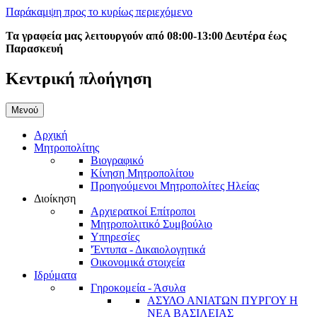
Παράκαμψη προς το κυρίως περιεχόμενο
Τα γραφεία μας λειτουργούν από 08:00-13:00 Δευτέρα έως
Παρασκευή
Κεντρική πλοήγηση
Μενού
Αρχική
Μητροπολίτης
Βιογραφικό
Κίνηση Μητροπολίτου
Προηγούμενοι Μητροπολίτες Ηλείας
Διοίκηση
Αρχιερατκοί Επίτροποι
Μητροπολιτικό Συμβούλιο
Υπηρεσίες
'Έντυπα - Δικαιολογητικά
Οικονομικά στοιχεία
Ιδρύματα
Γηροκομεία - Άσυλα
ΑΣΥΛΟ ΑΝΙΑΤΩΝ ΠΥΡΓΟΥ Η
ΝΕΑ ΒΑΣΙΛΕΙΑΣ