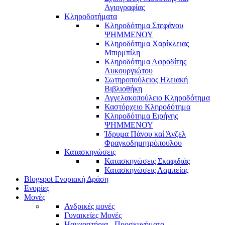
Αγιογραφίας
Κληροδοτήματα
Κληροδότημα Στεφάνου
ΨΗΜΜΕΝΟΥ
Κληροδότημα Χαρίκλειας
Μπιρμπίλη
Κληροδότημα Αφροδίτης
Λυκουργιώτου
Σωτηροπούλειος Ηλειακή
Βιβλιοθήκη
Αγγελακοπούλειο Κληροδότημα
Καστόρχειο Κληροδότημα
Κληροδότημα Ειρήνης
ΨΗΜΜΕΝΟΥ
Ίδρυμα Πάνου καί Άνζελ
Φραγκοδημητρόπουλου
Κατασκηνώσεις
Κατασκηνώσεις Σκαφιδιάς
Κατασκηνώσεις Λαμπείας
Blogspot Ενοριακή Δράση
Ενορίες
Μονές
Ανδρικές μονές
Γυναικείες Μονές
Ησυχαστήρια - Προσκυνήματα