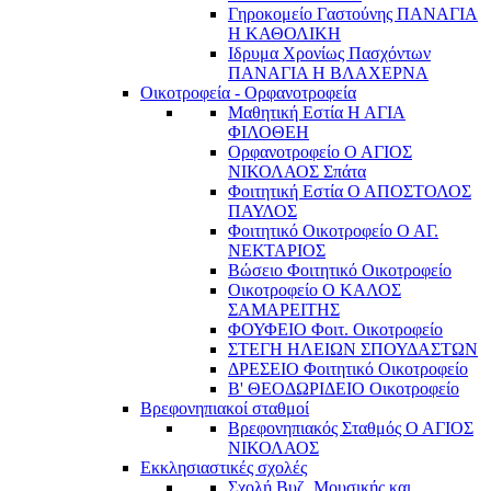
Γηροκομείο Γαστούνης ΠΑΝΑΓΙΑ
Η ΚΑΘΟΛΙΚΗ
Ιδρυμα Χρονίως Πασχόντων
ΠΑΝΑΓΙΑ Η ΒΛΑΧΕΡΝΑ
Οικοτροφεία - Ορφανοτροφεία
Μαθητική Εστία Η ΑΓΙΑ
ΦΙΛΟΘΕΗ
Ορφανοτροφείο Ο ΑΓΙΟΣ
ΝΙΚΟΛΑΟΣ Σπάτα
Φοιτητική Εστία Ο ΑΠΟΣΤΟΛΟΣ
ΠΑΥΛΟΣ
Φοιτητικό Οικοτροφείο Ο ΑΓ.
ΝΕΚΤΑΡΙΟΣ
Βώσειο Φοιτητικό Οικοτροφείο
Οικοτροφείο Ο ΚΑΛΟΣ
ΣΑΜΑΡΕΙΤΗΣ
ΦΟΥΦΕΙΟ Φοιτ. Οικοτροφείο
ΣΤΕΓΗ ΗΛΕΙΩΝ ΣΠΟΥΔΑΣΤΩΝ
ΔΡΕΣΕΙΟ Φοιτητικό Οικοτροφείο
Β' ΘΕΟΔΩΡΙΔΕΙΟ Οικοτροφείο
Βρεφονηπιακοί σταθμοί
Βρεφονηπιακός Σταθμός Ο ΑΓΙΟΣ
ΝΙΚΟΛΑΟΣ
Εκκλησιαστικές σχολές
Σχολή Βυζ. Μουσικής και