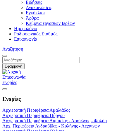
Ειδήσεις
Ανακοινώσεις
Εγκύκλιοι
Άρθρα
Κείμενα εργασιών Ιερέων
Ημερολόγιο
Ραδιοφωνικός Σταθμός
Επικοινωνία
Αναζήτηση
Επικοινωνία
Ενορίες
Ενορίες
Αρχιερατική Περιφέρεια Αμαλιάδος
Αρχιερατική Περιφέρεια Πύργου
Αρχιερατική Περιφέρεια Λαμπείας - Λασιώνος - Φολόη
Αρχ. Περιφέρεια Ανδραβίδας - Κυλήνης - Λεχαινών