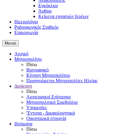
Ανακοινώσεις
Εγκύκλιοι
Άρθρα
Κείμενα εργασιών Ιερέων
Ημερολόγιο
Ραδιοφωνικός Σταθμός
Επικοινωνία
Μενού
Αρχική
Μητροπολίτης
Πίσω
Βιογραφικό
Κίνηση Μητροπολίτου
Προηγούμενοι Μητροπολίτες Ηλείας
Διοίκηση
Πίσω
Αρχιερατκοί Επίτροποι
Μητροπολιτικό Συμβούλιο
Υπηρεσίες
'Έντυπα - Δικαιολογητικά
Οικονομικά στοιχεία
Ιδρύματα
Πίσω