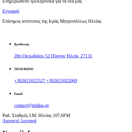
Ενημερωθείτε ηλεκτρονικά για τα νέα μας
Εγγραφή
Επίσημος ιστότοπος της Ιεράς Μητροπόλεως Ηλείας
Διεύθυνση
28η Οκτωβρίου 52 Πύργος Ηλεία, 27131
ΤΗΛΕΦΩΝΟ
+302621022527
+302621022069
Email
contact@imilias.gr
Ραδ. Σταθμός Ι.Μ. Ηλείας 107,6FM
Aκουστέ ζωντανά