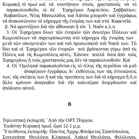
Κυριακή τό πρωί καί νά συστήνουν στούς χριστιανούς νά τό
παρακολουθοῦν, οἱ δέ Ἐφημέριοι Λαμπετίου, Σαββαλίων,
Καβασίλων, Νέας Μανωλάδος καί Λάππα μποροῦν καί ἐγγράφως
νά ἀνακοινώνουν τό κήρυγμα τῆς ἐνορίας των καί στά Καφενεῖα.
β. Νά φροντίζουν διά τήν αἴθουσαν ἤ τόν ῾Ι. Ναόν κ.λ.π.
3. Οἱ ᾿Εφημέριοι ὅλων τῶν ἐνοριῶν τῶν ἀνωτέρω Πόλεων καί
Κωμοπόλεων νά παρευρίσκωνται στό κήρυγμα τῆς ἐνορίας των
μετά τῶν οἰκογενειῶν των καί τοῦ προσωπικοῦ τοῦ Ναοῦ των. Τό
ἲδιο καί οἱ ᾿Εφημέριοι τῶν ἐνοριῶν πού βρίσκονται γύρω ἀπό τίς
Πόλεις καί τίς Κωμοπόλεις αὐτές. Χάνουν πολλά ὅσοι ἀπό τούς
Ἐφημερίους ἤ τούς χριστιανούς μας δέν τά παρακολουθοῦν. Καί
4. Οἱ ῾Ομιληταί παρακαλοῦνται εἰς τό τέλος τῆς περιόδου νά μοῦ
ἀναφέρουν ἐγγράφως δι᾿ ἐκθέσεώς των τάς ἐντυπώσεις
των, τάς σκέψεις των ἤ καί τάς προτάσεις των διά τό κήρυγμα ἤ ὅ,τι
ἄλλο κρίνουν ἀναγκαῖον διά τήν καλυτέραν διοργάνωσιν καί
ἀπόδοσιν αὐτοῦ.
Β
Τηλεοπτική ἐκπομπή: ᾿Από τήν ΟΡΤ Πύργου.
῾Εκάστην Κυριακή πρωΐ, ὥρα 12-1 μ.μ.
῾Υπεύθυνος ἐκπομπῆς· Παν/τος Ἀρχιμ.Φιλάρετος Σπανόπουλος.
Συνεργάται· Θεολόγοι Κληρικοί, Λαϊκοί Θεολόγοι, Φιλόλογοι,