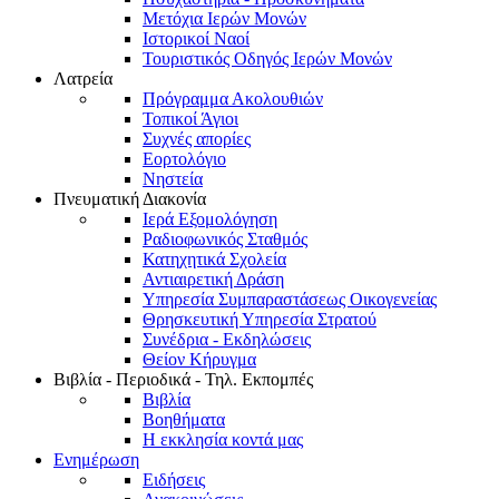
Μετόχια Ιερών Μονών
Ιστορικοί Ναοί
Τουριστικός Οδηγός Ιερών Μονών
Λατρεία
Πρόγραμμα Ακολουθιών
Τοπικοί Άγιοι
Συχνές απορίες
Εορτολόγιο
Νηστεία
Πνευματική Διακονία
Ιερά Εξομολόγηση
Ραδιοφωνικός Σταθμός
Κατηχητικά Σχολεία
Αντιαιρετική Δράση
Υπηρεσία Συμπαραστάσεως Οικογενείας
Θρησκευτική Υπηρεσία Στρατού
Συνέδρια - Εκδηλώσεις
Θείον Κήρυγμα
Βιβλία - Περιοδικά - Τηλ. Εκπομπές
Βιβλία
Βοηθήματα
Η εκκλησία κοντά μας
Ενημέρωση
Ειδήσεις