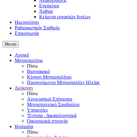
Ανακοινώσεις
Εγκύκλιοι
Άρθρα
Κείμενα εργασιών Ιερέων
Ημερολόγιο
Ραδιοφωνικός Σταθμός
Επικοινωνία
Μενού
Αρχική
Μητροπολίτης
Πίσω
Βιογραφικό
Κίνηση Μητροπολίτου
Προηγούμενοι Μητροπολίτες Ηλείας
Διοίκηση
Πίσω
Αρχιερατκοί Επίτροποι
Μητροπολιτικό Συμβούλιο
Υπηρεσίες
'Έντυπα - Δικαιολογητικά
Οικονομικά στοιχεία
Ιδρύματα
Πίσω