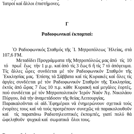
Ἰατροί καί ἄλλοι ἐπιστήμονες.
Γ
Ραδιοφωνικαί ἐκπομπαί:
῾Ο Ραδιοφωνικός Σταθμός τῆς ῾Ι. Μητροπόλεως ᾿Ηλείας, στά
107,6 FM.
Μεταδίδει Προγράμματα τῆς Μητροπόλεώς μας ἀπό τίς 10
τό πρωΐ ἕως τήν 1 μ.μ. καί ἀπό τίς 3 ἕως 6 ἤ τίς 7 τό ἀπόγευμα.
Τίς ἄλλες ὧρες συνδέεται μέ τόν Ραδιοφωνικόν Σταθμόν τῆς
᾿Εκκλησίας μας. Ἐπίσης τά Σάββατα καί τίς Κυριακές καί ὅλες τίς
ἀργίες συνδέεται μέ τόν Ραδιοφωνικόν Σταθμόν τῆς Ἐκκλησίας,
ἐκτός ἀπό ὥρας 7 ἕως 10 π.μ. κάθε Κυριακή καί μεγάλες ἑορτές,
πού συνδέεται μέ τόν Μητροπολιτικόν Ἱερόν Ναόν Ἁγ. Νικολάου
Πύργου, διά τήν ἀναμετάδοσιν τῆς θείας Λειτουργίας.
Παρακαλοῦνται οἱ αἰδ.᾿Εφημέριοι νά ἐνημερώνουν σχετικά τούς
ἐνορίτες τους καί νά τούς προτρέπουν συνεχῶς νά παρακολουθοῦν
καί τίς παραπάνω Ραδιοτηλεοπτικές ἐκπομπές, γιατί πολύ θά
ὠφεληθοῦν ψυχικά καί σωματικά ὅλοι τους.