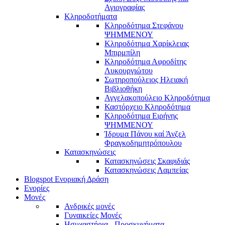
Αγιογραφίας
Κληροδοτήματα
Κληροδότημα Στεφάνου
ΨΗΜΜΕΝΟΥ
Κληροδότημα Χαρίκλειας
Μπιρμπίλη
Κληροδότημα Αφροδίτης
Λυκουργιώτου
Σωτηροπούλειος Ηλειακή
Βιβλιοθήκη
Αγγελακοπούλειο Κληροδότημα
Καστόρχειο Κληροδότημα
Κληροδότημα Ειρήνης
ΨΗΜΜΕΝΟΥ
Ίδρυμα Πάνου καί Άνζελ
Φραγκοδημητρόπουλου
Κατασκηνώσεις
Κατασκηνώσεις Σκαφιδιάς
Κατασκηνώσεις Λαμπείας
Blogspot Ενοριακή Δράση
Ενορίες
Μονές
Ανδρικές μονές
Γυναικείες Μονές
Ησυχαστήρια - Προσκυνήματα