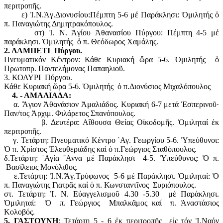
περιτροπῆς.
ε) Ἱ.Ν.Ἁγ.Διονυσίου:Πέμπτη 5-6 μέ Παράκλησι: Ὁμιλητής ὁ
π. Παναγιώτης Δημητρακόπουλος.
στ) Ἱ. Ν. Ἁγίου Ἀθανασίου Πύργου: Πέμπτη 4-5 μέ
παράκλησι. Ὁμιλητής ὁ π. Θεόδωρος Χαμάλης.
2. ΛΑΜΠΕΤΙ Πύργου.
Πνευματικόν Κέντρον: Κάθε Κυριακή ὥρα 5-6. Ὁμιλητής ὁ
Πρωτοπρ. Παντελήμονας Παπαηλιοῦ.
3. ΚΟΛΥΡΙ Πύργου.
Κάθε Κυριακή ὥρα 5-6. Ὁμιλητής ὁ π.Διονύσιος Μιχαλόπουλος
4. - ΑΜΑΛΙΑΔΑ:
α. Ἅγιον Ἀθανάσιον Ἀμαλιάδος. Κυριακή 6-7 μετά Ἑσπερινοῦ·
Παν/τος Ἀρχιμ. Φιλάρετος Σπανόπουλος.
β. Δευτέρα: Αἴθουσα Θείας Οἰκοδομῆς. Ὁμιληταί ἐκ
περιτροπῆς.
γ. Τετάρτη: Πνευματικό Κέντρο ῾Αγ. Γεωργίου 5-6. Ὑπεύθυνοι:
Ὁ π. Χρίστος Ἐλευθεριάδης καί ὁ π.Γεώργιος Σταθόπουλος.
δ.Τετάρτη: ῾Αγία ῎Αννα μέ Παράκλησι 4-5. Ὑπεύθυνος: Ὁ π.
Βασίλειος Μονόλιθος.
ε.Τετάρτη: Ἱ.Ν.Ἅγ.Τρύφωνος 5-6 μέ Παράκλησι. Ὁμιληταί: Ὁ
π. Παναγιώτης Γιατρᾶς καί ὁ π. Κωνσταντῖνος Συριόπουλος.
στ. Τετάρτη: Ἱ. Ν. Εὐαγγελισμοῦ 4.30 -5.30 μέ Παράκλησι.
Ὁμιληταί: Ὁ π. Γεώργιος Μπαλκᾶμος καί π. Ἀναστάσιος
Κολοβός.
5. ΓΑΣΤΟΥΝΗ
: Τετάρτη 5 - 6 ἐκ περιτροπῆς εἰς τόν Ἱ.Ναόν