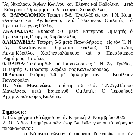
῞Αγ.Νικολάου, Ἁγίων Κων/νου καί Ἑλένης καί Καθολική, μετά
῾Εσπερινοῦ. Ὁμιλητής ὁ αἰδ.Γεώργιος Χαρδαβέλλας.
6. ΒΑΡΘΟΛΟΜΙΟ:
Τετάρτη 5-6. ᾿Εναλλάξ εἰς τόν ῾Ι.Ν. Κοιμ.
Θεοτόκου καί ῾Αγ.᾿Ιωάννου, μετά ῾Εσπερινοῦ. Ὁμιλητής ὁ
Πρωτοπ.Γεώργιος Ράλλης.
7.ΚΑΒΑΣΙΛΑ
: Κυριακή 5-6 μετά Ἑσπερινοῦ Ὁμιλητής ὁ
Πρεσβύτερος Γεώργιος Χαρδαβέλλας.
8.ΑΝΔΡΑΒΙΔΑ
: Τετάρτη 5-6 μετά Παρακλήσεως εἰς τόν ῾Ι. Ν.
῾Αγ. Κωνσταντίνου. Ὁμιληταί ἐναλλάξ: Ὁ Παν/τος
Ἀρχιμ.Κύριλλος Χατζηχαραλάμπους καί ὁ Πρεσβύτερος
Δημήτριος Κατσίκας.
9. ΒΑΡΔΑ
: Τετάρτη 5-6 μέ Παράκλησι εἰς ῾Ι. Ν. Ἁγ. Τριάδος.
Ὁμιλητής: Ὁ Πρωτοπρ. Χαράλαμπος Κανελλόπουλος.
10.Λάππα:
Τετάρτη 5-6 μέ ὁμιλητήν τόν π. Βασίλειον
Γιαννόπουλον.
11. Νέα Μανωλάδα
: Τετάρτη 5-6 στόν Ἱ.Ν.Ἁγ.Πέτρου
Μανωλάδος μετά Ἑσπερινοῦ. Ὁμιλητής: Ὁ Ἱεροκήρυξ
Ἀρχιμ.Χριστοφόρος Κωλέτης.
Σημείωσις:
1. Τά κηρύγματα θά ἀρχίσουν τήν Κυριακή 2 Νοεμβρίου 2025.
2. Οἱ Αἰδεσ.᾿Εφημέριοι τῶν ἐνοριῶν ἒνθα γίνεται τό κήρυγμα
παρακαλοῦνται:
α. Νά ἀνακοινώνουν τό κήρυγμα τῆς ἐνορίας τους τήν