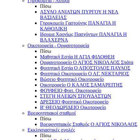
Γηροκομεία - Άσυλα
Πίσω
ΑΣΥΛΟ ΑΝΙΑΤΩΝ ΠΥΡΓΟΥ Η ΝΕΑ
ΒΑΣΙΛΕΙΑΣ
Γηροκομείο Γαστούνης ΠΑΝΑΓΙΑ Η
ΚΑΘΟΛΙΚΗ
Ιδρυμα Χρονίως Πασχόντων ΠΑΝΑΓΙΑ Η
ΒΛΑΧΕΡΝΑ
Οικοτροφεία - Ορφανοτροφεία
Πίσω
Μαθητική Εστία Η ΑΓΙΑ ΦΙΛΟΘΕΗ
Ορφανοτροφείο Ο ΑΓΙΟΣ ΝΙΚΟΛΑΟΣ Σπάτα
Φοιτητική Εστία Ο ΑΠΟΣΤΟΛΟΣ ΠΑΥΛΟΣ
Φοιτητικό Οικοτροφείο Ο ΑΓ. ΝΕΚΤΑΡΙΟΣ
Βώσειο Φοιτητικό Οικοτροφείο
Οικοτροφείο Ο ΚΑΛΟΣ ΣΑΜΑΡΕΙΤΗΣ
ΦΟΥΦΕΙΟ Φοιτ. Οικοτροφείο
ΣΤΕΓΗ ΗΛΕΙΩΝ ΣΠΟΥΔΑΣΤΩΝ
ΔΡΕΣΕΙΟ Φοιτητικό Οικοτροφείο
Β' ΘΕΟΔΩΡΙΔΕΙΟ Οικοτροφείο
Βρεφονηπιακοί σταθμοί
Πίσω
Βρεφονηπιακός Σταθμός Ο ΑΓΙΟΣ ΝΙΚΟΛΑΟΣ
Εκκλησιαστικές σχολές
Πίσω