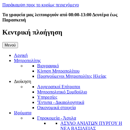
Παράκαμψη προς το κυρίως περιεχόμενο
Τα γραφεία μας λειτουργούν από 08:00-13:00 Δευτέρα έως
Παρασκευή
Κεντρική πλοήγηση
Μενού
Αρχική
Μητροπολίτης
Βιογραφικό
Κίνηση Μητροπολίτου
Προηγούμενοι Μητροπολίτες Ηλείας
Διοίκηση
Αρχιερατκοί Επίτροποι
Μητροπολιτικό Συμβούλιο
Υπηρεσίες
'Έντυπα - Δικαιολογητικά
Οικονομικά στοιχεία
Ιδρύματα
Γηροκομεία - Άσυλα
ΑΣΥΛΟ ΑΝΙΑΤΩΝ ΠΥΡΓΟΥ Η
ΝΕΑ ΒΑΣΙΛΕΙΑΣ