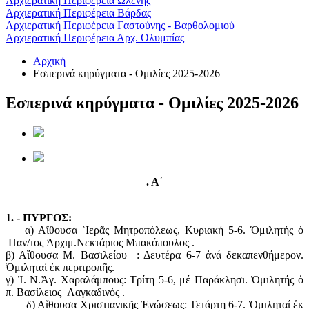
Αρχιερατική Περιφέρεια Ωλένης
Αρχιερατική Περιφέρεια Βάρδας
Αρχιερατική Περιφέρεια Γαστούνης - Βαρθολομιού
Αρχιερατική Περιφέρεια Αρχ. Ολυμπίας
Αρχική
Εσπερινά κηρύγματα - Ομιλίες 2025-2026
Εσπερινά κηρύγματα - Ομιλίες 2025-2026
. Α
΄
1. - ΠΥΡΓΟΣ:
α) Αἴθουσα ῾Ιερᾶς Μητροπόλεως, Κυριακή 5-6. Ὁμιλητής ὁ
Παν/τος Ἀρχιμ.Νεκτάριος Μπακόπουλος .
β) Αἴθουσα Μ. Βασιλείου : Δευτέρα 6-7 ἀνά δεκαπενθήμερον.
Ὁμιληταί ἐκ περιτροπῆς.
γ) Ἱ. Ν.Ἁγ. Χαραλάμπους: Τρίτη 5-6, μέ Παράκλησι. Ὁμιλητής ὁ
π. Βασίλειος Λαγκαδινός .
δ) Αἴθουσα Χριστιανικῆς Ἐνώσεως: Τετάρτη 6-7. Ὁμιληταί ἐκ