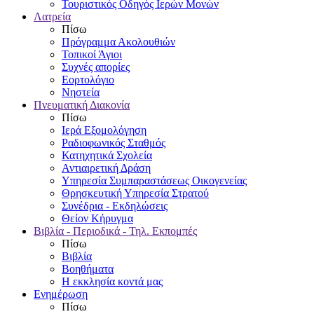
Τουριστικός Οδηγός Ιερών Μονών
Λατρεία
Πίσω
Πρόγραμμα Ακολουθιών
Τοπικοί Άγιοι
Συχνές απορίες
Εορτολόγιο
Νηστεία
Πνευματική Διακονία
Πίσω
Ιερά Εξομολόγηση
Ραδιοφωνικός Σταθμός
Κατηχητικά Σχολεία
Αντιαιρετική Δράση
Υπηρεσία Συμπαραστάσεως Οικογενείας
Θρησκευτική Υπηρεσία Στρατού
Συνέδρια - Εκδηλώσεις
Θείον Κήρυγμα
Βιβλία - Περιοδικά - Τηλ. Εκπομπές
Πίσω
Βιβλία
Βοηθήματα
Η εκκλησία κοντά μας
Ενημέρωση
Πίσω