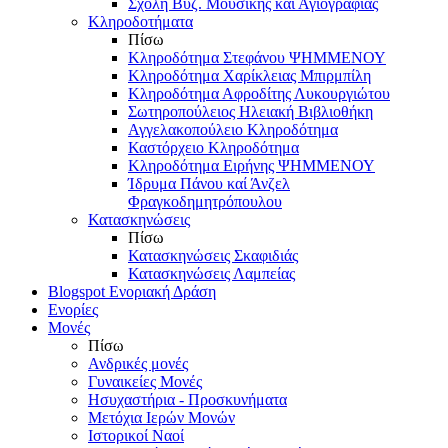
Σχολή Βυζ. Μουσικής και Αγιογραφίας
Κληροδοτήματα
Πίσω
Κληροδότημα Στεφάνου ΨΗΜΜΕΝΟΥ
Κληροδότημα Χαρίκλειας Μπιρμπίλη
Κληροδότημα Αφροδίτης Λυκουργιώτου
Σωτηροπούλειος Ηλειακή Βιβλιοθήκη
Αγγελακοπούλειο Κληροδότημα
Καστόρχειο Κληροδότημα
Κληροδότημα Ειρήνης ΨΗΜΜΕΝΟΥ
Ίδρυμα Πάνου καί Άνζελ
Φραγκοδημητρόπουλου
Κατασκηνώσεις
Πίσω
Κατασκηνώσεις Σκαφιδιάς
Κατασκηνώσεις Λαμπείας
Blogspot Ενοριακή Δράση
Ενορίες
Μονές
Πίσω
Ανδρικές μονές
Γυναικείες Μονές
Ησυχαστήρια - Προσκυνήματα
Μετόχια Ιερών Μονών
Ιστορικοί Ναοί