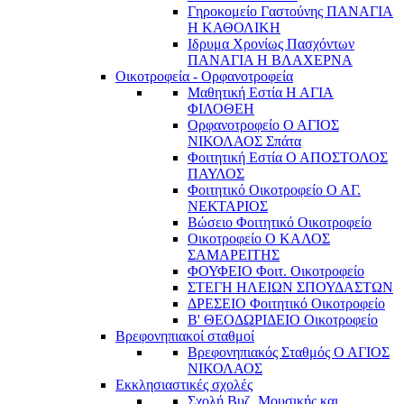
Γηροκομείο Γαστούνης ΠΑΝΑΓΙΑ
Η ΚΑΘΟΛΙΚΗ
Ιδρυμα Χρονίως Πασχόντων
ΠΑΝΑΓΙΑ Η ΒΛΑΧΕΡΝΑ
Οικοτροφεία - Ορφανοτροφεία
Μαθητική Εστία Η ΑΓΙΑ
ΦΙΛΟΘΕΗ
Ορφανοτροφείο Ο ΑΓΙΟΣ
ΝΙΚΟΛΑΟΣ Σπάτα
Φοιτητική Εστία Ο ΑΠΟΣΤΟΛΟΣ
ΠΑΥΛΟΣ
Φοιτητικό Οικοτροφείο Ο ΑΓ.
ΝΕΚΤΑΡΙΟΣ
Βώσειο Φοιτητικό Οικοτροφείο
Οικοτροφείο Ο ΚΑΛΟΣ
ΣΑΜΑΡΕΙΤΗΣ
ΦΟΥΦΕΙΟ Φοιτ. Οικοτροφείο
ΣΤΕΓΗ ΗΛΕΙΩΝ ΣΠΟΥΔΑΣΤΩΝ
ΔΡΕΣΕΙΟ Φοιτητικό Οικοτροφείο
Β' ΘΕΟΔΩΡΙΔΕΙΟ Οικοτροφείο
Βρεφονηπιακοί σταθμοί
Βρεφονηπιακός Σταθμός Ο ΑΓΙΟΣ
ΝΙΚΟΛΑΟΣ
Εκκλησιαστικές σχολές
Σχολή Βυζ. Μουσικής και