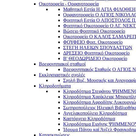
Οικοτροφεία - Ορφανοτροφεία
Μαθητική Εστία Η ΑΓΙΑ ΦΙΛΟΘΕΗ
Ορφανοτροφείο Ο ΑΓΙΟΣ ΝΙΚΟΛΑ
Φοιτητική Εστία Ο ΑΠΟΣΤΟΛΟΣ 
Φοιτητικό Οικοτροφείο Ο ΑΓ. ΝΕΚ
Βώσειο Φοιτητικό Οικοτροφείο
Οικοτροφείο Ο ΚΑΛΟΣ ΣΑΜΑΡΕΙ
ΦΟΥΦΕΙΟ Φοιτ. Οικοτροφείο
ΣΤΕΓΗ ΗΛΕΙΩΝ ΣΠΟΥΔΑΣΤΩΝ
ΔΡΕΣΕΙΟ Φοιτητικό Οικοτροφείο
Β' ΘΕΟΔΩΡΙΔΕΙΟ Οικοτροφείο
Βρεφονηπιακοί σταθμοί
Βρεφονηπιακός Σταθμός Ο ΑΓΙΟΣ
Εκκλησιαστικές σχολές
Σχολή Βυζ. Μουσικής και Αγιογραφί
Κληροδοτήματα
Κληροδότημα Στεφάνου ΨΗΜΜΕ
Κληροδότημα Χαρίκλειας Μπιρμπίλ
Κληροδότημα Αφροδίτης Λυκουργιώ
Σωτηροπούλειος Ηλειακή Βιβλιοθήκ
Αγγελακοπούλειο Κληροδότημα
Καστόρχειο Κληροδότημα
Κληροδότημα Ειρήνης ΨΗΜΜΕΝΟ
Ίδρυμα Πάνου καί Άνζελ Φραγκοδη
Κατασκηνώσεις