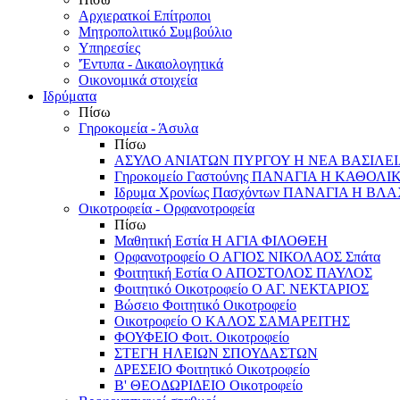
Αρχιερατκοί Επίτροποι
Μητροπολιτικό Συμβούλιο
Υπηρεσίες
'Έντυπα - Δικαιολογητικά
Οικονομικά στοιχεία
Ιδρύματα
Πίσω
Γηροκομεία - Άσυλα
Πίσω
ΑΣΥΛΟ ΑΝΙΑΤΩΝ ΠΥΡΓΟΥ Η ΝΕΑ ΒΑΣΙΛΕ
Γηροκομείο Γαστούνης ΠΑΝΑΓΙΑ Η ΚΑΘΟΛΙ
Ιδρυμα Χρονίως Πασχόντων ΠΑΝΑΓΙΑ Η Β
Οικοτροφεία - Ορφανοτροφεία
Πίσω
Μαθητική Εστία Η ΑΓΙΑ ΦΙΛΟΘΕΗ
Ορφανοτροφείο Ο ΑΓΙΟΣ ΝΙΚΟΛΑΟΣ Σπάτα
Φοιτητική Εστία Ο ΑΠΟΣΤΟΛΟΣ ΠΑΥΛΟΣ
Φοιτητικό Οικοτροφείο Ο ΑΓ. ΝΕΚΤΑΡΙΟΣ
Βώσειο Φοιτητικό Οικοτροφείο
Οικοτροφείο Ο ΚΑΛΟΣ ΣΑΜΑΡΕΙΤΗΣ
ΦΟΥΦΕΙΟ Φοιτ. Οικοτροφείο
ΣΤΕΓΗ ΗΛΕΙΩΝ ΣΠΟΥΔΑΣΤΩΝ
ΔΡΕΣΕΙΟ Φοιτητικό Οικοτροφείο
Β' ΘΕΟΔΩΡΙΔΕΙΟ Οικοτροφείο