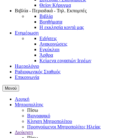
Θείον Κήρυγμα
Βιβλία - Περιοδικά - Τηλ. Εκπομπές
Βιβλία
Βοηθήματα
Η εκκλησία κοντά μας
Ενημέρωση
Ειδήσεις
Ανακοινώσεις
Εγκύκλιοι
Άρθρα
Κείμενα εργασιών Ιερέων
Ημερολόγιο
Ραδιοφωνικός Σταθμός
Επικοινωνία
Μενού
Αρχική
Μητροπολίτης
Πίσω
Βιογραφικό
Κίνηση Μητροπολίτου
Προηγούμενοι Μητροπολίτες Ηλείας
Διοίκηση
Πίσω