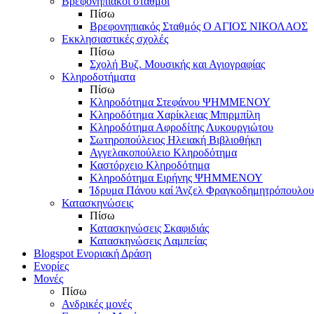
Βρεφονηπιακοί σταθμοί
Πίσω
Βρεφονηπιακός Σταθμός Ο ΑΓΙΟΣ ΝΙΚΟΛΑΟΣ
Εκκλησιαστικές σχολές
Πίσω
Σχολή Βυζ. Μουσικής και Αγιογραφίας
Κληροδοτήματα
Πίσω
Κληροδότημα Στεφάνου ΨΗΜΜΕΝΟΥ
Κληροδότημα Χαρίκλειας Μπιρμπίλη
Κληροδότημα Αφροδίτης Λυκουργιώτου
Σωτηροπούλειος Ηλειακή Βιβλιοθήκη
Αγγελακοπούλειο Κληροδότημα
Καστόρχειο Κληροδότημα
Κληροδότημα Ειρήνης ΨΗΜΜΕΝΟΥ
Ίδρυμα Πάνου καί Άνζελ Φραγκοδημητρόπουλου
Κατασκηνώσεις
Πίσω
Κατασκηνώσεις Σκαφιδιάς
Κατασκηνώσεις Λαμπείας
Blogspot Ενοριακή Δράση
Ενορίες
Μονές
Πίσω
Ανδρικές μονές