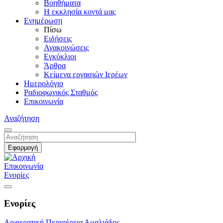
Βοηθήματα
Η εκκλησία κοντά μας
Ενημέρωση
Πίσω
Ειδήσεις
Ανακοινώσεις
Εγκύκλιοι
Άρθρα
Κείμενα εργασιών Ιερέων
Ημερολόγιο
Ραδιοφωνικός Σταθμός
Επικοινωνία
Αναζήτηση
Επικοινωνία
Ενορίες
Ενορίες
Αρχιερατική Περιφέρεια Αμαλιάδος