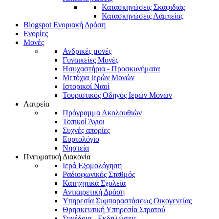
Κατασκηνώσεις Σκαφιδιάς
Κατασκηνώσεις Λαμπείας
Blogspot Ενοριακή Δράση
Ενορίες
Μονές
Ανδρικές μονές
Γυναικείες Μονές
Ησυχαστήρια - Προσκυνήματα
Μετόχια Ιερών Μονών
Ιστορικοί Ναοί
Τουριστικός Οδηγός Ιερών Μονών
Λατρεία
Πρόγραμμα Ακολουθιών
Τοπικοί Άγιοι
Συχνές απορίες
Εορτολόγιο
Νηστεία
Πνευματική Διακονία
Ιερά Εξομολόγηση
Ραδιοφωνικός Σταθμός
Κατηχητικά Σχολεία
Αντιαιρετική Δράση
Υπηρεσία Συμπαραστάσεως Οικογενείας
Θρησκευτική Υπηρεσία Στρατού
Συνέδρια - Εκδηλώσεις