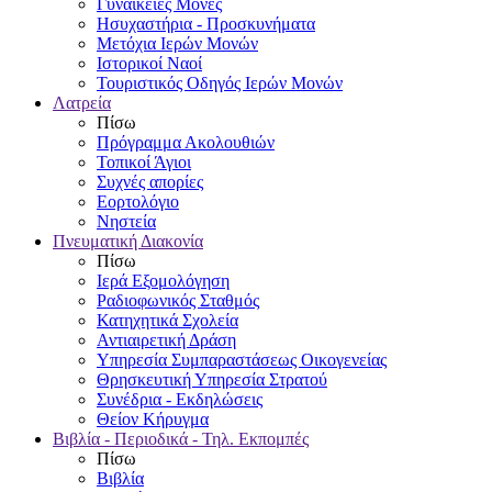
Γυναικείες Μονές
Ησυχαστήρια - Προσκυνήματα
Μετόχια Ιερών Μονών
Ιστορικοί Ναοί
Τουριστικός Οδηγός Ιερών Μονών
Λατρεία
Πίσω
Πρόγραμμα Ακολουθιών
Τοπικοί Άγιοι
Συχνές απορίες
Εορτολόγιο
Νηστεία
Πνευματική Διακονία
Πίσω
Ιερά Εξομολόγηση
Ραδιοφωνικός Σταθμός
Κατηχητικά Σχολεία
Αντιαιρετική Δράση
Υπηρεσία Συμπαραστάσεως Οικογενείας
Θρησκευτική Υπηρεσία Στρατού
Συνέδρια - Εκδηλώσεις
Θείον Κήρυγμα
Βιβλία - Περιοδικά - Τηλ. Εκπομπές
Πίσω
Βιβλία