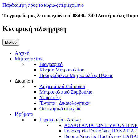
Παράκαμψη προς το κυρίως περιεχόμενο
Τα γραφεία μας λειτουργούν από 08:00-13:00 Δευτέρα έως Παρ
Κεντρική πλοήγηση
Μενού
Αρχική
Μητροπολίτης
Βιογραφικό
Κίνηση Μητροπολίτου
Προηγούμενοι Μητροπολίτες Ηλείας
Διοίκηση
Αρχιερατκοί Επίτροποι
Μητροπολιτικό Συμβούλιο
Υπηρεσίες
'Έντυπα - Δικαιολογητικά
Οικονομικά στοιχεία
Ιδρύματα
Γηροκομεία - Άσυλα
ΑΣΥΛΟ ΑΝΙΑΤΩΝ ΠΥΡΓΟΥ Η ΝΕ
Γηροκομείο Γαστούνης ΠΑΝΑΓΙΑ
Ιδρυμα Χρονίως Πασχόντων ΠΑ