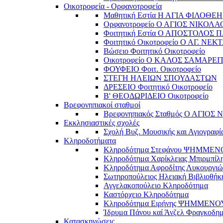
Οικοτροφεία - Ορφανοτροφεία
Μαθητική Εστία Η ΑΓΙΑ ΦΙΛΟΘΕΗ
Ορφανοτροφείο Ο ΑΓΙΟΣ ΝΙΚΟΛΑ
Φοιτητική Εστία Ο ΑΠΟΣΤΟΛΟΣ 
Φοιτητικό Οικοτροφείο Ο ΑΓ. ΝΕΚ
Βώσειο Φοιτητικό Οικοτροφείο
Οικοτροφείο Ο ΚΑΛΟΣ ΣΑΜΑΡΕΙ
ΦΟΥΦΕΙΟ Φοιτ. Οικοτροφείο
ΣΤΕΓΗ ΗΛΕΙΩΝ ΣΠΟΥΔΑΣΤΩΝ
ΔΡΕΣΕΙΟ Φοιτητικό Οικοτροφείο
Β' ΘΕΟΔΩΡΙΔΕΙΟ Οικοτροφείο
Βρεφονηπιακοί σταθμοί
Βρεφονηπιακός Σταθμός Ο ΑΓΙΟΣ
Εκκλησιαστικές σχολές
Σχολή Βυζ. Μουσικής και Αγιογραφί
Κληροδοτήματα
Κληροδότημα Στεφάνου ΨΗΜΜΕ
Κληροδότημα Χαρίκλειας Μπιρμπίλ
Κληροδότημα Αφροδίτης Λυκουργιώ
Σωτηροπούλειος Ηλειακή Βιβλιοθήκ
Αγγελακοπούλειο Κληροδότημα
Καστόρχειο Κληροδότημα
Κληροδότημα Ειρήνης ΨΗΜΜΕΝΟ
Ίδρυμα Πάνου καί Άνζελ Φραγκοδη
Κατασκηνώσεις