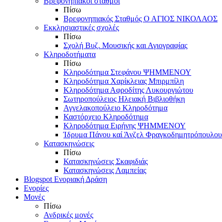
Βρεφονηπιακοί σταθμοί
Πίσω
Βρεφονηπιακός Σταθμός Ο ΑΓΙΟΣ ΝΙΚΟΛΑΟΣ
Εκκλησιαστικές σχολές
Πίσω
Σχολή Βυζ. Μουσικής και Αγιογραφίας
Κληροδοτήματα
Πίσω
Κληροδότημα Στεφάνου ΨΗΜΜΕΝΟΥ
Κληροδότημα Χαρίκλειας Μπιρμπίλη
Κληροδότημα Αφροδίτης Λυκουργιώτου
Σωτηροπούλειος Ηλειακή Βιβλιοθήκη
Αγγελακοπούλειο Κληροδότημα
Καστόρχειο Κληροδότημα
Κληροδότημα Ειρήνης ΨΗΜΜΕΝΟΥ
Ίδρυμα Πάνου καί Άνζελ Φραγκοδημητρόπουλου
Κατασκηνώσεις
Πίσω
Κατασκηνώσεις Σκαφιδιάς
Κατασκηνώσεις Λαμπείας
Blogspot Ενοριακή Δράση
Ενορίες
Μονές
Πίσω
Ανδρικές μονές