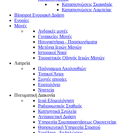
Κατασκηνώσεις Σκαφιδιάς
Κατασκηνώσεις Λαμπείας
Blogspot Ενοριακή Δράση
Ενορίες
Μονές
Ανδρικές μονές
Γυναικείες Μονές
Ησυχαστήρια - Προσκυνήματα
Μετόχια Ιερών Μονών
Ιστορικοί Ναοί
Τουριστικός Οδηγός Ιερών Μονών
Λατρεία
Πρόγραμμα Ακολουθιών
Τοπικοί Άγιοι
Συχνές απορίες
Εορτολόγιο
Νηστεία
Πνευματική Διακονία
Ιερά Εξομολόγηση
Ραδιοφωνικός Σταθμός
Κατηχητικά Σχολεία
Αντιαιρετική Δράση
Υπηρεσία Συμπαραστάσεως Οικογενείας
Θρησκευτική Υπηρεσία Στρατού
Συνέδρια - Εκδηλώσεις