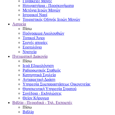
Γυναικείες Μονές
Ησυχαστήρια - Προσκυνήματα
Μετόχια Ιερών Μονών
Ιστορικοί Ναοί
Τουριστικός Οδηγός Ιερών Μονών
Λατρεία
Πίσω
Πρόγραμμα Ακολουθιών
Τοπικοί Άγιοι
Συχνές απορίες
Εορτολόγιο
Νηστεία
Πνευματική Διακονία
Πίσω
Ιερά Εξομολόγηση
Ραδιοφωνικός Σταθμός
Κατηχητικά Σχολεία
Αντιαιρετική Δράση
Υπηρεσία Συμπαραστάσεως Οικογενείας
Θρησκευτική Υπηρεσία Στρατού
Συνέδρια - Εκδηλώσεις
Θείον Κήρυγμα
Βιβλία - Περιοδικά - Τηλ. Εκπομπές
Πίσω
Βιβλία