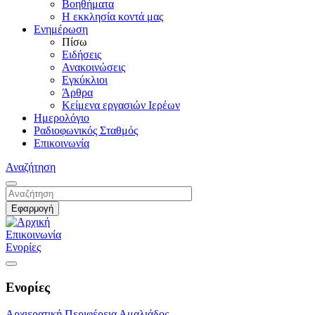
Βοηθήματα
Η εκκλησία κοντά μας
Ενημέρωση
Πίσω
Ειδήσεις
Ανακοινώσεις
Εγκύκλιοι
Άρθρα
Κείμενα εργασιών Ιερέων
Ημερολόγιο
Ραδιοφωνικός Σταθμός
Επικοινωνία
Αναζήτηση
Επικοινωνία
Ενορίες
Ενορίες
Αρχιερατική Περιφέρεια Αμαλιάδος