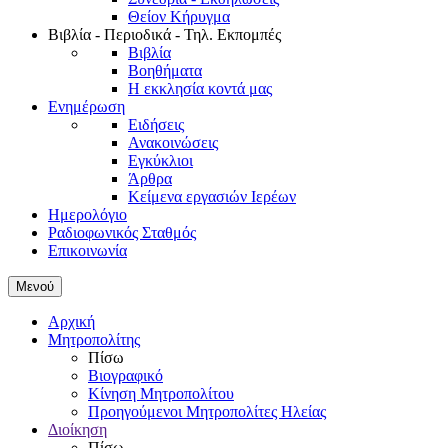
Θείον Κήρυγμα
Βιβλία - Περιοδικά - Τηλ. Εκπομπές
Βιβλία
Βοηθήματα
Η εκκλησία κοντά μας
Ενημέρωση
Ειδήσεις
Ανακοινώσεις
Εγκύκλιοι
Άρθρα
Κείμενα εργασιών Ιερέων
Ημερολόγιο
Ραδιοφωνικός Σταθμός
Επικοινωνία
Μενού
Αρχική
Μητροπολίτης
Πίσω
Βιογραφικό
Κίνηση Μητροπολίτου
Προηγούμενοι Μητροπολίτες Ηλείας
Διοίκηση
Πίσω