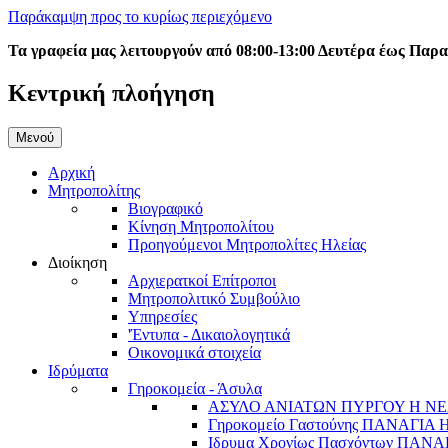
Παράκαμψη προς το κυρίως περιεχόμενο
Τα γραφεία μας λειτουργούν από 08:00-13:00 Δευτέρα έως Παρ
Κεντρική πλοήγηση
Μενού
Αρχική
Μητροπολίτης
Βιογραφικό
Κίνηση Μητροπολίτου
Προηγούμενοι Μητροπολίτες Ηλείας
Διοίκηση
Αρχιερατκοί Επίτροποι
Μητροπολιτικό Συμβούλιο
Υπηρεσίες
'Έντυπα - Δικαιολογητικά
Οικονομικά στοιχεία
Ιδρύματα
Γηροκομεία - Άσυλα
ΑΣΥΛΟ ΑΝΙΑΤΩΝ ΠΥΡΓΟΥ Η ΝΕ
Γηροκομείο Γαστούνης ΠΑΝΑΓΙΑ
Ιδρυμα Χρονίως Πασχόντων ΠΑ