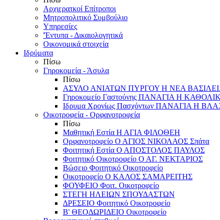
Αρχιερατκοί Επίτροποι
Μητροπολιτικό Συμβούλιο
Υπηρεσίες
'Έντυπα - Δικαιολογητικά
Οικονομικά στοιχεία
Ιδρύματα
Πίσω
Γηροκομεία - Άσυλα
Πίσω
ΑΣΥΛΟ ΑΝΙΑΤΩΝ ΠΥΡΓΟΥ Η ΝΕΑ ΒΑΣΙΛΕ
Γηροκομείο Γαστούνης ΠΑΝΑΓΙΑ Η ΚΑΘΟΛΙ
Ιδρυμα Χρονίως Πασχόντων ΠΑΝΑΓΙΑ Η Β
Οικοτροφεία - Ορφανοτροφεία
Πίσω
Μαθητική Εστία Η ΑΓΙΑ ΦΙΛΟΘΕΗ
Ορφανοτροφείο Ο ΑΓΙΟΣ ΝΙΚΟΛΑΟΣ Σπάτα
Φοιτητική Εστία Ο ΑΠΟΣΤΟΛΟΣ ΠΑΥΛΟΣ
Φοιτητικό Οικοτροφείο Ο ΑΓ. ΝΕΚΤΑΡΙΟΣ
Βώσειο Φοιτητικό Οικοτροφείο
Οικοτροφείο Ο ΚΑΛΟΣ ΣΑΜΑΡΕΙΤΗΣ
ΦΟΥΦΕΙΟ Φοιτ. Οικοτροφείο
ΣΤΕΓΗ ΗΛΕΙΩΝ ΣΠΟΥΔΑΣΤΩΝ
ΔΡΕΣΕΙΟ Φοιτητικό Οικοτροφείο
Β' ΘΕΟΔΩΡΙΔΕΙΟ Οικοτροφείο