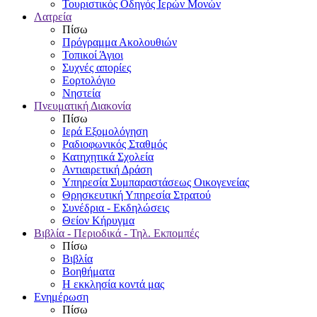
Τουριστικός Οδηγός Ιερών Μονών
Λατρεία
Πίσω
Πρόγραμμα Ακολουθιών
Τοπικοί Άγιοι
Συχνές απορίες
Εορτολόγιο
Νηστεία
Πνευματική Διακονία
Πίσω
Ιερά Εξομολόγηση
Ραδιοφωνικός Σταθμός
Κατηχητικά Σχολεία
Αντιαιρετική Δράση
Υπηρεσία Συμπαραστάσεως Οικογενείας
Θρησκευτική Υπηρεσία Στρατού
Συνέδρια - Εκδηλώσεις
Θείον Κήρυγμα
Βιβλία - Περιοδικά - Τηλ. Εκπομπές
Πίσω
Βιβλία
Βοηθήματα
Η εκκλησία κοντά μας
Ενημέρωση
Πίσω