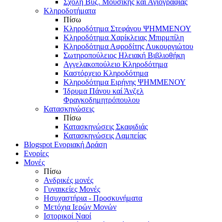
Σχολή Βυζ. Μουσικής και Αγιογραφίας
Κληροδοτήματα
Πίσω
Κληροδότημα Στεφάνου ΨΗΜΜΕΝΟΥ
Κληροδότημα Χαρίκλειας Μπιρμπίλη
Κληροδότημα Αφροδίτης Λυκουργιώτου
Σωτηροπούλειος Ηλειακή Βιβλιοθήκη
Αγγελακοπούλειο Κληροδότημα
Καστόρχειο Κληροδότημα
Κληροδότημα Ειρήνης ΨΗΜΜΕΝΟΥ
Ίδρυμα Πάνου καί Άνζελ
Φραγκοδημητρόπουλου
Κατασκηνώσεις
Πίσω
Κατασκηνώσεις Σκαφιδιάς
Κατασκηνώσεις Λαμπείας
Blogspot Ενοριακή Δράση
Ενορίες
Μονές
Πίσω
Ανδρικές μονές
Γυναικείες Μονές
Ησυχαστήρια - Προσκυνήματα
Μετόχια Ιερών Μονών
Ιστορικοί Ναοί