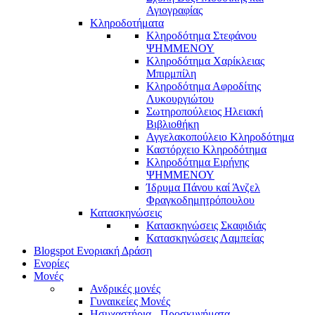
Αγιογραφίας
Κληροδοτήματα
Κληροδότημα Στεφάνου
ΨΗΜΜΕΝΟΥ
Κληροδότημα Χαρίκλειας
Μπιρμπίλη
Κληροδότημα Αφροδίτης
Λυκουργιώτου
Σωτηροπούλειος Ηλειακή
Βιβλιοθήκη
Αγγελακοπούλειο Κληροδότημα
Καστόρχειο Κληροδότημα
Κληροδότημα Ειρήνης
ΨΗΜΜΕΝΟΥ
Ίδρυμα Πάνου καί Άνζελ
Φραγκοδημητρόπουλου
Κατασκηνώσεις
Κατασκηνώσεις Σκαφιδιάς
Κατασκηνώσεις Λαμπείας
Blogspot Ενοριακή Δράση
Ενορίες
Μονές
Ανδρικές μονές
Γυναικείες Μονές
Ησυχαστήρια - Προσκυνήματα