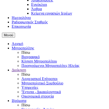
Ανακοινώσεις
Εγκύκλιοι
Άρθρα
Κείμενα εργασιών Ιερέων
Ημερολόγιο
Ραδιοφωνικός Σταθμός
Επικοινωνία
Μενού
Αρχική
Μητροπολίτης
Πίσω
Βιογραφικό
Κίνηση Μητροπολίτου
Προηγούμενοι Μητροπολίτες Ηλείας
Διοίκηση
Πίσω
Αρχιερατκοί Επίτροποι
Μητροπολιτικό Συμβούλιο
Υπηρεσίες
'Έντυπα - Δικαιολογητικά
Οικονομικά στοιχεία
Ιδρύματα
Πίσω