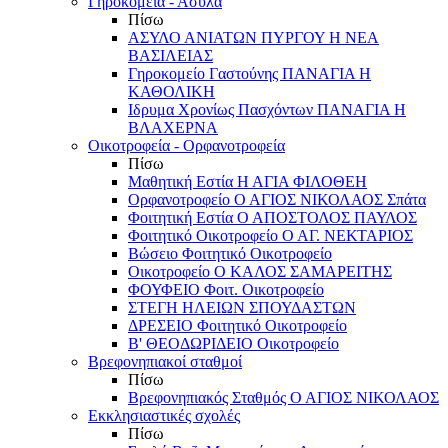
Γηροκομεία - Άσυλα
Πίσω
ΑΣΥΛΟ ΑΝΙΑΤΩΝ ΠΥΡΓΟΥ Η ΝΕΑ
ΒΑΣΙΛΕΙΑΣ
Γηροκομείο Γαστούνης ΠΑΝΑΓΙΑ Η
ΚΑΘΟΛΙΚΗ
Ιδρυμα Χρονίως Πασχόντων ΠΑΝΑΓΙΑ Η
ΒΛΑΧΕΡΝΑ
Οικοτροφεία - Ορφανοτροφεία
Πίσω
Μαθητική Εστία Η ΑΓΙΑ ΦΙΛΟΘΕΗ
Ορφανοτροφείο Ο ΑΓΙΟΣ ΝΙΚΟΛΑΟΣ Σπάτα
Φοιτητική Εστία Ο ΑΠΟΣΤΟΛΟΣ ΠΑΥΛΟΣ
Φοιτητικό Οικοτροφείο Ο ΑΓ. ΝΕΚΤΑΡΙΟΣ
Βώσειο Φοιτητικό Οικοτροφείο
Οικοτροφείο Ο ΚΑΛΟΣ ΣΑΜΑΡΕΙΤΗΣ
ΦΟΥΦΕΙΟ Φοιτ. Οικοτροφείο
ΣΤΕΓΗ ΗΛΕΙΩΝ ΣΠΟΥΔΑΣΤΩΝ
ΔΡΕΣΕΙΟ Φοιτητικό Οικοτροφείο
Β' ΘΕΟΔΩΡΙΔΕΙΟ Οικοτροφείο
Βρεφονηπιακοί σταθμοί
Πίσω
Βρεφονηπιακός Σταθμός Ο ΑΓΙΟΣ ΝΙΚΟΛΑΟΣ
Εκκλησιαστικές σχολές
Πίσω