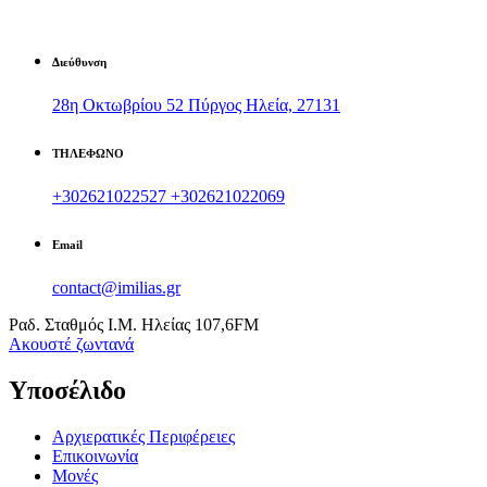
Διεύθυνση
28η Οκτωβρίου 52 Πύργος Ηλεία, 27131
ΤΗΛΕΦΩΝΟ
+302621022527
+302621022069
Email
contact@imilias.gr
Ραδ. Σταθμός Ι.Μ. Ηλείας 107,6FM
Aκουστέ ζωντανά
Υποσέλιδο
Αρχιερατικές Περιφέρειες
Επικοινωνία
Μονές