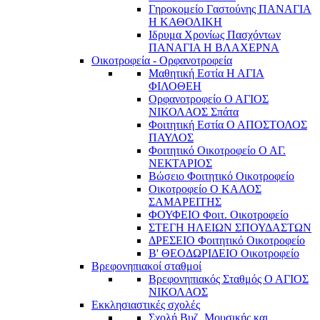
Γηροκομείο Γαστούνης ΠΑΝΑΓΙΑ
Η ΚΑΘΟΛΙΚΗ
Ιδρυμα Χρονίως Πασχόντων
ΠΑΝΑΓΙΑ Η ΒΛΑΧΕΡΝΑ
Οικοτροφεία - Ορφανοτροφεία
Μαθητική Εστία Η ΑΓΙΑ
ΦΙΛΟΘΕΗ
Ορφανοτροφείο Ο ΑΓΙΟΣ
ΝΙΚΟΛΑΟΣ Σπάτα
Φοιτητική Εστία Ο ΑΠΟΣΤΟΛΟΣ
ΠΑΥΛΟΣ
Φοιτητικό Οικοτροφείο Ο ΑΓ.
ΝΕΚΤΑΡΙΟΣ
Βώσειο Φοιτητικό Οικοτροφείο
Οικοτροφείο Ο ΚΑΛΟΣ
ΣΑΜΑΡΕΙΤΗΣ
ΦΟΥΦΕΙΟ Φοιτ. Οικοτροφείο
ΣΤΕΓΗ ΗΛΕΙΩΝ ΣΠΟΥΔΑΣΤΩΝ
ΔΡΕΣΕΙΟ Φοιτητικό Οικοτροφείο
Β' ΘΕΟΔΩΡΙΔΕΙΟ Οικοτροφείο
Βρεφονηπιακοί σταθμοί
Βρεφονηπιακός Σταθμός Ο ΑΓΙΟΣ
ΝΙΚΟΛΑΟΣ
Εκκλησιαστικές σχολές
Σχολή Βυζ. Μουσικής και