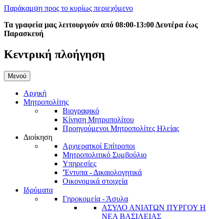
Παράκαμψη προς το κυρίως περιεχόμενο
Τα γραφεία μας λειτουργούν από 08:00-13:00 Δευτέρα έως
Παρασκευή
Κεντρική πλοήγηση
Μενού
Αρχική
Μητροπολίτης
Βιογραφικό
Κίνηση Μητροπολίτου
Προηγούμενοι Μητροπολίτες Ηλείας
Διοίκηση
Αρχιερατκοί Επίτροποι
Μητροπολιτικό Συμβούλιο
Υπηρεσίες
'Έντυπα - Δικαιολογητικά
Οικονομικά στοιχεία
Ιδρύματα
Γηροκομεία - Άσυλα
ΑΣΥΛΟ ΑΝΙΑΤΩΝ ΠΥΡΓΟΥ Η
ΝΕΑ ΒΑΣΙΛΕΙΑΣ