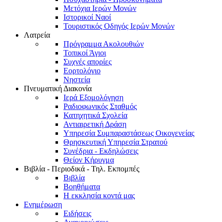
Μετόχια Ιερών Μονών
Ιστορικοί Ναοί
Τουριστικός Οδηγός Ιερών Μονών
Λατρεία
Πρόγραμμα Ακολουθιών
Τοπικοί Άγιοι
Συχνές απορίες
Εορτολόγιο
Νηστεία
Πνευματική Διακονία
Ιερά Εξομολόγηση
Ραδιοφωνικός Σταθμός
Κατηχητικά Σχολεία
Αντιαιρετική Δράση
Υπηρεσία Συμπαραστάσεως Οικογενείας
Θρησκευτική Υπηρεσία Στρατού
Συνέδρια - Εκδηλώσεις
Θείον Κήρυγμα
Βιβλία - Περιοδικά - Τηλ. Εκπομπές
Βιβλία
Βοηθήματα
Η εκκλησία κοντά μας
Ενημέρωση
Ειδήσεις