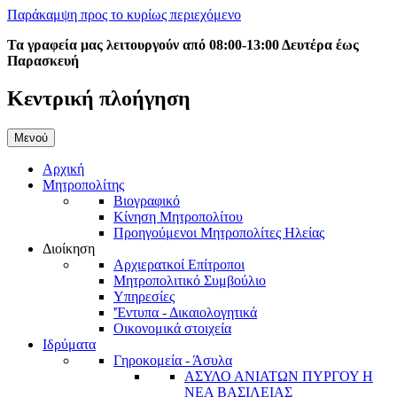
Παράκαμψη προς το κυρίως περιεχόμενο
Τα γραφεία μας λειτουργούν από 08:00-13:00 Δευτέρα έως
Παρασκευή
Κεντρική πλοήγηση
Μενού
Αρχική
Μητροπολίτης
Βιογραφικό
Κίνηση Μητροπολίτου
Προηγούμενοι Μητροπολίτες Ηλείας
Διοίκηση
Αρχιερατκοί Επίτροποι
Μητροπολιτικό Συμβούλιο
Υπηρεσίες
'Έντυπα - Δικαιολογητικά
Οικονομικά στοιχεία
Ιδρύματα
Γηροκομεία - Άσυλα
ΑΣΥΛΟ ΑΝΙΑΤΩΝ ΠΥΡΓΟΥ Η
ΝΕΑ ΒΑΣΙΛΕΙΑΣ