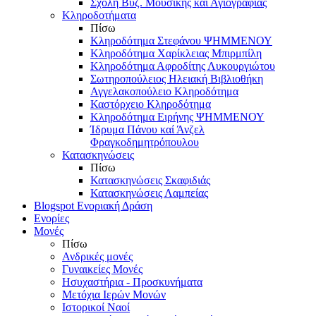
Σχολή Βυζ. Μουσικής και Αγιογραφίας
Κληροδοτήματα
Πίσω
Κληροδότημα Στεφάνου ΨΗΜΜΕΝΟΥ
Κληροδότημα Χαρίκλειας Μπιρμπίλη
Κληροδότημα Αφροδίτης Λυκουργιώτου
Σωτηροπούλειος Ηλειακή Βιβλιοθήκη
Αγγελακοπούλειο Κληροδότημα
Καστόρχειο Κληροδότημα
Κληροδότημα Ειρήνης ΨΗΜΜΕΝΟΥ
Ίδρυμα Πάνου καί Άνζελ
Φραγκοδημητρόπουλου
Κατασκηνώσεις
Πίσω
Κατασκηνώσεις Σκαφιδιάς
Κατασκηνώσεις Λαμπείας
Blogspot Ενοριακή Δράση
Ενορίες
Μονές
Πίσω
Ανδρικές μονές
Γυναικείες Μονές
Ησυχαστήρια - Προσκυνήματα
Μετόχια Ιερών Μονών
Ιστορικοί Ναοί