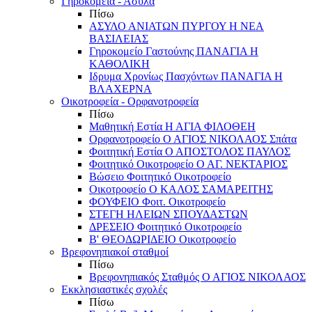
Γηροκομεία - Άσυλα
Πίσω
ΑΣΥΛΟ ΑΝΙΑΤΩΝ ΠΥΡΓΟΥ Η ΝΕΑ
ΒΑΣΙΛΕΙΑΣ
Γηροκομείο Γαστούνης ΠΑΝΑΓΙΑ Η
ΚΑΘΟΛΙΚΗ
Ιδρυμα Χρονίως Πασχόντων ΠΑΝΑΓΙΑ Η
ΒΛΑΧΕΡΝΑ
Οικοτροφεία - Ορφανοτροφεία
Πίσω
Μαθητική Εστία Η ΑΓΙΑ ΦΙΛΟΘΕΗ
Ορφανοτροφείο Ο ΑΓΙΟΣ ΝΙΚΟΛΑΟΣ Σπάτα
Φοιτητική Εστία Ο ΑΠΟΣΤΟΛΟΣ ΠΑΥΛΟΣ
Φοιτητικό Οικοτροφείο Ο ΑΓ. ΝΕΚΤΑΡΙΟΣ
Βώσειο Φοιτητικό Οικοτροφείο
Οικοτροφείο Ο ΚΑΛΟΣ ΣΑΜΑΡΕΙΤΗΣ
ΦΟΥΦΕΙΟ Φοιτ. Οικοτροφείο
ΣΤΕΓΗ ΗΛΕΙΩΝ ΣΠΟΥΔΑΣΤΩΝ
ΔΡΕΣΕΙΟ Φοιτητικό Οικοτροφείο
Β' ΘΕΟΔΩΡΙΔΕΙΟ Οικοτροφείο
Βρεφονηπιακοί σταθμοί
Πίσω
Βρεφονηπιακός Σταθμός Ο ΑΓΙΟΣ ΝΙΚΟΛΑΟΣ
Εκκλησιαστικές σχολές
Πίσω