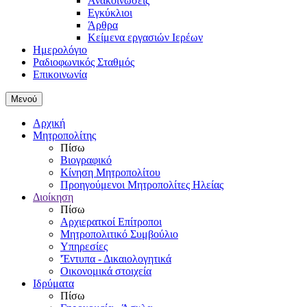
Ανακοινώσεις
Εγκύκλιοι
Άρθρα
Κείμενα εργασιών Ιερέων
Ημερολόγιο
Ραδιοφωνικός Σταθμός
Επικοινωνία
Μενού
Αρχική
Μητροπολίτης
Πίσω
Βιογραφικό
Κίνηση Μητροπολίτου
Προηγούμενοι Μητροπολίτες Ηλείας
Διοίκηση
Πίσω
Αρχιερατκοί Επίτροποι
Μητροπολιτικό Συμβούλιο
Υπηρεσίες
'Έντυπα - Δικαιολογητικά
Οικονομικά στοιχεία
Ιδρύματα
Πίσω