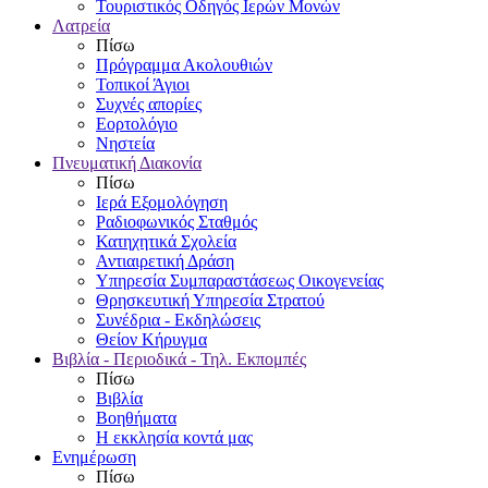
Τουριστικός Οδηγός Ιερών Μονών
Λατρεία
Πίσω
Πρόγραμμα Ακολουθιών
Τοπικοί Άγιοι
Συχνές απορίες
Εορτολόγιο
Νηστεία
Πνευματική Διακονία
Πίσω
Ιερά Εξομολόγηση
Ραδιοφωνικός Σταθμός
Κατηχητικά Σχολεία
Αντιαιρετική Δράση
Υπηρεσία Συμπαραστάσεως Οικογενείας
Θρησκευτική Υπηρεσία Στρατού
Συνέδρια - Εκδηλώσεις
Θείον Κήρυγμα
Βιβλία - Περιοδικά - Τηλ. Εκπομπές
Πίσω
Βιβλία
Βοηθήματα
Η εκκλησία κοντά μας
Ενημέρωση
Πίσω