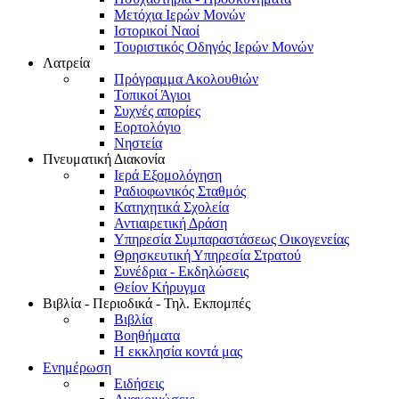
Μετόχια Ιερών Μονών
Ιστορικοί Ναοί
Τουριστικός Οδηγός Ιερών Μονών
Λατρεία
Πρόγραμμα Ακολουθιών
Τοπικοί Άγιοι
Συχνές απορίες
Εορτολόγιο
Νηστεία
Πνευματική Διακονία
Ιερά Εξομολόγηση
Ραδιοφωνικός Σταθμός
Κατηχητικά Σχολεία
Αντιαιρετική Δράση
Υπηρεσία Συμπαραστάσεως Οικογενείας
Θρησκευτική Υπηρεσία Στρατού
Συνέδρια - Εκδηλώσεις
Θείον Κήρυγμα
Βιβλία - Περιοδικά - Τηλ. Εκπομπές
Βιβλία
Βοηθήματα
Η εκκλησία κοντά μας
Ενημέρωση
Ειδήσεις