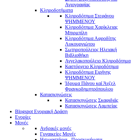
Αγιογραφίας
Κληροδοτήματα
Κληροδότημα Στεφάνου
ΨΗΜΜΕΝΟΥ
Κληροδότημα Χαρίκλειας
Μπιρμπίλη
Κληροδότημα Αφροδίτης
Λυκουργιώτου
Σωτηροπούλειος Ηλειακή
Βιβλιοθήκη
Αγγελακοπούλειο Κληροδότημα
Καστόρχειο Κληροδότημα
Κληροδότημα Ειρήνης
ΨΗΜΜΕΝΟΥ
Ίδρυμα Πάνου καί Άνζελ
Φραγκοδημητρόπουλου
Κατασκηνώσεις
Κατασκηνώσεις Σκαφιδιάς
Κατασκηνώσεις Λαμπείας
Blogspot Ενοριακή Δράση
Ενορίες
Μονές
Ανδρικές μονές
Γυναικείες Μονές
Ησυχαστήρια - Προσκυνήματα