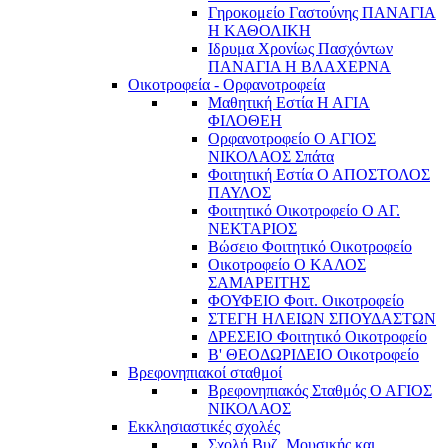
Γηροκομείο Γαστούνης ΠΑΝΑΓΙΑ
Η ΚΑΘΟΛΙΚΗ
Ιδρυμα Χρονίως Πασχόντων
ΠΑΝΑΓΙΑ Η ΒΛΑΧΕΡΝΑ
Οικοτροφεία - Ορφανοτροφεία
Μαθητική Εστία Η ΑΓΙΑ
ΦΙΛΟΘΕΗ
Ορφανοτροφείο Ο ΑΓΙΟΣ
ΝΙΚΟΛΑΟΣ Σπάτα
Φοιτητική Εστία Ο ΑΠΟΣΤΟΛΟΣ
ΠΑΥΛΟΣ
Φοιτητικό Οικοτροφείο Ο ΑΓ.
ΝΕΚΤΑΡΙΟΣ
Βώσειο Φοιτητικό Οικοτροφείο
Οικοτροφείο Ο ΚΑΛΟΣ
ΣΑΜΑΡΕΙΤΗΣ
ΦΟΥΦΕΙΟ Φοιτ. Οικοτροφείο
ΣΤΕΓΗ ΗΛΕΙΩΝ ΣΠΟΥΔΑΣΤΩΝ
ΔΡΕΣΕΙΟ Φοιτητικό Οικοτροφείο
Β' ΘΕΟΔΩΡΙΔΕΙΟ Οικοτροφείο
Βρεφονηπιακοί σταθμοί
Βρεφονηπιακός Σταθμός Ο ΑΓΙΟΣ
ΝΙΚΟΛΑΟΣ
Εκκλησιαστικές σχολές
Σχολή Βυζ. Μουσικής και