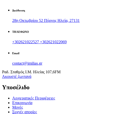
Διεύθυνση
28η Οκτωβρίου 52 Πύργος Ηλεία, 27131
ΤΗΛΕΦΩΝΟ
+302621022527
+302621022069
Email
contact@imilias.gr
Ραδ. Σταθμός Ι.Μ. Ηλείας 107,6FM
Aκουστέ ζωντανά
Υποσέλιδο
Αρχιερατικές Περιφέρειες
Επικοινωνία
Μονές
Συχνές απορίες