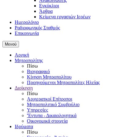
Ανακοινώσεις
Εγκύκλιοι
Άρθρα
Κείμενα εργασιών Ιερέων
Ημερολόγιο
Ραδιοφωνικός Σταθμός
Επικοινωνία
Μενού
Αρχική
Μητροπολίτης
Πίσω
Βιογραφικό
Κίνηση Μητροπολίτου
Προηγούμενοι Μητροπολίτες Ηλείας
Διοίκηση
Πίσω
Αρχιερατκοί Επίτροποι
Μητροπολιτικό Συμβούλιο
Υπηρεσίες
'Έντυπα - Δικαιολογητικά
Οικονομικά στοιχεία
Ιδρύματα
Πίσω