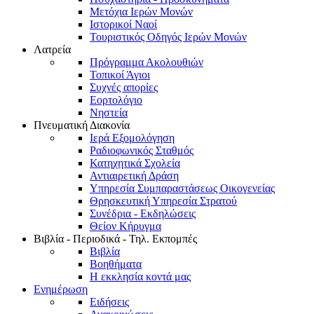
Μετόχια Ιερών Μονών
Ιστορικοί Ναοί
Τουριστικός Οδηγός Ιερών Μονών
Λατρεία
Πρόγραμμα Ακολουθιών
Τοπικοί Άγιοι
Συχνές απορίες
Εορτολόγιο
Νηστεία
Πνευματική Διακονία
Ιερά Εξομολόγηση
Ραδιοφωνικός Σταθμός
Κατηχητικά Σχολεία
Αντιαιρετική Δράση
Υπηρεσία Συμπαραστάσεως Οικογενείας
Θρησκευτική Υπηρεσία Στρατού
Συνέδρια - Εκδηλώσεις
Θείον Κήρυγμα
Βιβλία - Περιοδικά - Τηλ. Εκπομπές
Βιβλία
Βοηθήματα
Η εκκλησία κοντά μας
Ενημέρωση
Ειδήσεις