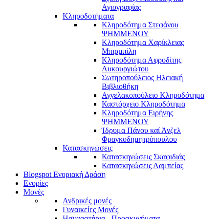
Αγιογραφίας
Κληροδοτήματα
Κληροδότημα Στεφάνου
ΨΗΜΜΕΝΟΥ
Κληροδότημα Χαρίκλειας
Μπιρμπίλη
Κληροδότημα Αφροδίτης
Λυκουργιώτου
Σωτηροπούλειος Ηλειακή
Βιβλιοθήκη
Αγγελακοπούλειο Κληροδότημα
Καστόρχειο Κληροδότημα
Κληροδότημα Ειρήνης
ΨΗΜΜΕΝΟΥ
Ίδρυμα Πάνου καί Άνζελ
Φραγκοδημητρόπουλου
Κατασκηνώσεις
Κατασκηνώσεις Σκαφιδιάς
Κατασκηνώσεις Λαμπείας
Blogspot Ενοριακή Δράση
Ενορίες
Μονές
Ανδρικές μονές
Γυναικείες Μονές
Ησυχαστήρια - Προσκυνήματα