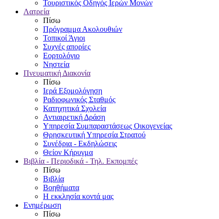
Τουριστικός Οδηγός Ιερών Μονών
Λατρεία
Πίσω
Πρόγραμμα Ακολουθιών
Τοπικοί Άγιοι
Συχνές απορίες
Εορτολόγιο
Νηστεία
Πνευματική Διακονία
Πίσω
Ιερά Εξομολόγηση
Ραδιοφωνικός Σταθμός
Κατηχητικά Σχολεία
Αντιαιρετική Δράση
Υπηρεσία Συμπαραστάσεως Οικογενείας
Θρησκευτική Υπηρεσία Στρατού
Συνέδρια - Εκδηλώσεις
Θείον Κήρυγμα
Βιβλία - Περιοδικά - Τηλ. Εκπομπές
Πίσω
Βιβλία
Βοηθήματα
Η εκκλησία κοντά μας
Ενημέρωση
Πίσω