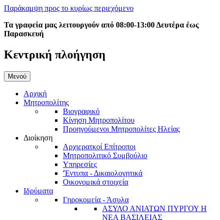
Παράκαμψη προς το κυρίως περιεχόμενο
Τα γραφεία μας λειτουργούν από 08:00-13:00 Δευτέρα έως
Παρασκευή
Κεντρική πλοήγηση
Μενού
Αρχική
Μητροπολίτης
Βιογραφικό
Κίνηση Μητροπολίτου
Προηγούμενοι Μητροπολίτες Ηλείας
Διοίκηση
Αρχιερατκοί Επίτροποι
Μητροπολιτικό Συμβούλιο
Υπηρεσίες
'Έντυπα - Δικαιολογητικά
Οικονομικά στοιχεία
Ιδρύματα
Γηροκομεία - Άσυλα
ΑΣΥΛΟ ΑΝΙΑΤΩΝ ΠΥΡΓΟΥ Η
ΝΕΑ ΒΑΣΙΛΕΙΑΣ