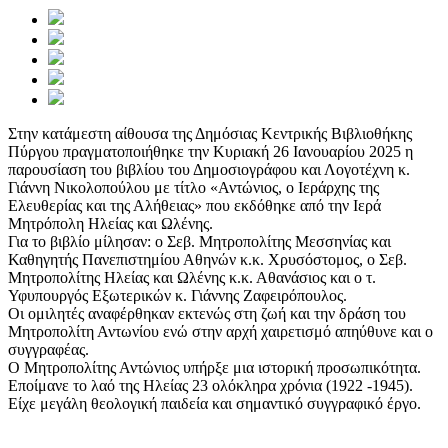
Στην κατάμεστη αίθουσα της Δημόσιας Κεντρικής Βιβλιοθήκης
Πύργου πραγματοποιήθηκε την Κυριακή 26 Ιανουαρίου 2025 η
παρουσίαση του βιβλίου του Δημοσιογράφου και Λογοτέχνη κ.
Γιάννη Νικολοπούλου με τίτλο «Αντώνιος, ο Ιεράρχης της
Ελευθερίας και της Αλήθειας» που εκδόθηκε από την Ιερά
Μητρόπολη Ηλείας και Ωλένης.
Για το βιβλίο μίλησαν: ο Σεβ. Μητροπολίτης Μεσσηνίας και
Καθηγητής Πανεπιστημίου Αθηνών κ.κ. Χρυσόστομος, ο Σεβ.
Μητροπολίτης Ηλείας και Ωλένης κ.κ. Αθανάσιος και ο τ.
Υφυπουργός Εξωτερικών κ. Γιάννης Ζαφειρόπουλος.
Οι ομιλητές αναφέρθηκαν εκτενώς στη ζωή και την δράση του
Μητροπολίτη Αντωνίου ενώ στην αρχή χαιρετισμό απηύθυνε και ο
συγγραφέας.
Ο Μητροπολίτης Αντώνιος υπήρξε μια ιστορική προσωπικότητα.
Εποίμανε το λαό της Ηλείας 23 ολόκληρα χρόνια (1922 -1945).
Είχε μεγάλη θεολογική παιδεία και σημαντικό συγγραφικό έργο.