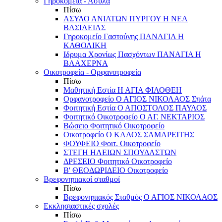
Γηροκομεία - Άσυλα
Πίσω
ΑΣΥΛΟ ΑΝΙΑΤΩΝ ΠΥΡΓΟΥ Η ΝΕΑ
ΒΑΣΙΛΕΙΑΣ
Γηροκομείο Γαστούνης ΠΑΝΑΓΙΑ Η
ΚΑΘΟΛΙΚΗ
Ιδρυμα Χρονίως Πασχόντων ΠΑΝΑΓΙΑ Η
ΒΛΑΧΕΡΝΑ
Οικοτροφεία - Ορφανοτροφεία
Πίσω
Μαθητική Εστία Η ΑΓΙΑ ΦΙΛΟΘΕΗ
Ορφανοτροφείο Ο ΑΓΙΟΣ ΝΙΚΟΛΑΟΣ Σπάτα
Φοιτητική Εστία Ο ΑΠΟΣΤΟΛΟΣ ΠΑΥΛΟΣ
Φοιτητικό Οικοτροφείο Ο ΑΓ. ΝΕΚΤΑΡΙΟΣ
Βώσειο Φοιτητικό Οικοτροφείο
Οικοτροφείο Ο ΚΑΛΟΣ ΣΑΜΑΡΕΙΤΗΣ
ΦΟΥΦΕΙΟ Φοιτ. Οικοτροφείο
ΣΤΕΓΗ ΗΛΕΙΩΝ ΣΠΟΥΔΑΣΤΩΝ
ΔΡΕΣΕΙΟ Φοιτητικό Οικοτροφείο
Β' ΘΕΟΔΩΡΙΔΕΙΟ Οικοτροφείο
Βρεφονηπιακοί σταθμοί
Πίσω
Βρεφονηπιακός Σταθμός Ο ΑΓΙΟΣ ΝΙΚΟΛΑΟΣ
Εκκλησιαστικές σχολές
Πίσω