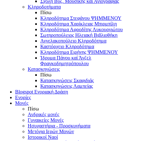
Σχολή Βυζ. Μουσικής και Αγιογραφίας
Κληροδοτήματα
Πίσω
Κληροδότημα Στεφάνου ΨΗΜΜΕΝΟΥ
Κληροδότημα Χαρίκλειας Μπιρμπίλη
Κληροδότημα Αφροδίτης Λυκουργιώτου
Σωτηροπούλειος Ηλειακή Βιβλιοθήκη
Αγγελακοπούλειο Κληροδότημα
Καστόρχειο Κληροδότημα
Κληροδότημα Ειρήνης ΨΗΜΜΕΝΟΥ
Ίδρυμα Πάνου καί Άνζελ
Φραγκοδημητρόπουλου
Κατασκηνώσεις
Πίσω
Κατασκηνώσεις Σκαφιδιάς
Κατασκηνώσεις Λαμπείας
Blogspot Ενοριακή Δράση
Ενορίες
Μονές
Πίσω
Ανδρικές μονές
Γυναικείες Μονές
Ησυχαστήρια - Προσκυνήματα
Μετόχια Ιερών Μονών
Ιστορικοί Ναοί