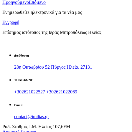
Προηγούμενο
Επόμενο
Ενημερωθείτε ηλεκτρονικά για τα νέα μας
Εγγραφή
Επίσημος ιστότοπος της Ιεράς Μητροπόλεως Ηλείας
Διεύθυνση
28η Οκτωβρίου 52 Πύργος Ηλεία, 27131
ΤΗΛΕΦΩΝΟ
+302621022527
+302621022069
Email
contact@imilias.gr
Ραδ. Σταθμός Ι.Μ. Ηλείας 107,6FM
Aκουστέ ζωντανά