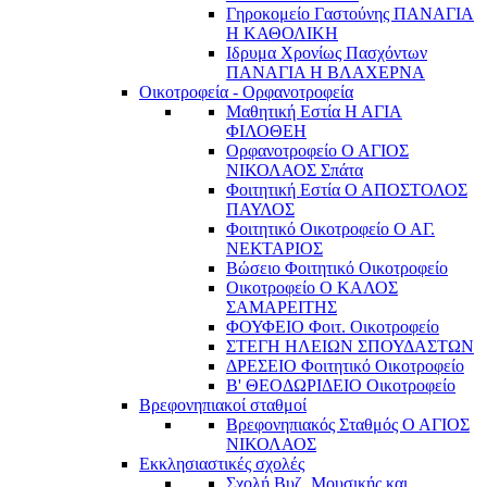
Γηροκομείο Γαστούνης ΠΑΝΑΓΙΑ
Η ΚΑΘΟΛΙΚΗ
Ιδρυμα Χρονίως Πασχόντων
ΠΑΝΑΓΙΑ Η ΒΛΑΧΕΡΝΑ
Οικοτροφεία - Ορφανοτροφεία
Μαθητική Εστία Η ΑΓΙΑ
ΦΙΛΟΘΕΗ
Ορφανοτροφείο Ο ΑΓΙΟΣ
ΝΙΚΟΛΑΟΣ Σπάτα
Φοιτητική Εστία Ο ΑΠΟΣΤΟΛΟΣ
ΠΑΥΛΟΣ
Φοιτητικό Οικοτροφείο Ο ΑΓ.
ΝΕΚΤΑΡΙΟΣ
Βώσειο Φοιτητικό Οικοτροφείο
Οικοτροφείο Ο ΚΑΛΟΣ
ΣΑΜΑΡΕΙΤΗΣ
ΦΟΥΦΕΙΟ Φοιτ. Οικοτροφείο
ΣΤΕΓΗ ΗΛΕΙΩΝ ΣΠΟΥΔΑΣΤΩΝ
ΔΡΕΣΕΙΟ Φοιτητικό Οικοτροφείο
Β' ΘΕΟΔΩΡΙΔΕΙΟ Οικοτροφείο
Βρεφονηπιακοί σταθμοί
Βρεφονηπιακός Σταθμός Ο ΑΓΙΟΣ
ΝΙΚΟΛΑΟΣ
Εκκλησιαστικές σχολές
Σχολή Βυζ. Μουσικής και