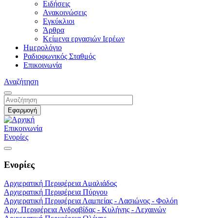
Ειδήσεις
Ανακοινώσεις
Εγκύκλιοι
Άρθρα
Κείμενα εργασιών Ιερέων
Ημερολόγιο
Ραδιοφωνικός Σταθμός
Επικοινωνία
Αναζήτηση
Επικοινωνία
Ενορίες
Ενορίες
Αρχιερατική Περιφέρεια Αμαλιάδος
Αρχιερατική Περιφέρεια Πύργου
Αρχιερατική Περιφέρεια Λαμπείας - Λασιώνος - Φολόη
Αρχ. Περιφέρεια Ανδραβίδας - Κυλήνης - Λεχαινών