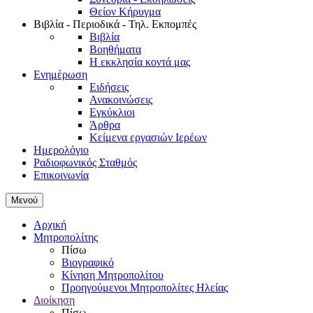
Θείον Κήρυγμα
Βιβλία - Περιοδικά - Τηλ. Εκπομπές
Βιβλία
Βοηθήματα
Η εκκλησία κοντά μας
Ενημέρωση
Ειδήσεις
Ανακοινώσεις
Εγκύκλιοι
Άρθρα
Κείμενα εργασιών Ιερέων
Ημερολόγιο
Ραδιοφωνικός Σταθμός
Επικοινωνία
Μενού
Αρχική
Μητροπολίτης
Πίσω
Βιογραφικό
Κίνηση Μητροπολίτου
Προηγούμενοι Μητροπολίτες Ηλείας
Διοίκηση
Πίσω