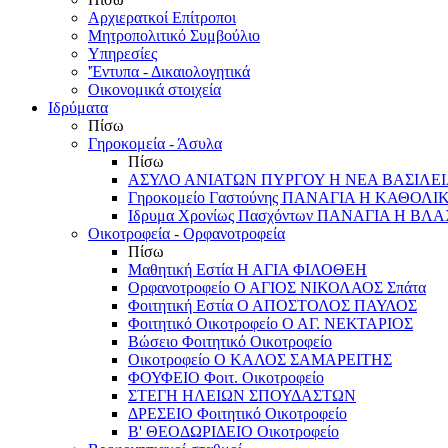
Αρχιερατκοί Επίτροποι
Μητροπολιτικό Συμβούλιο
Υπηρεσίες
'Έντυπα - Δικαιολογητικά
Οικονομικά στοιχεία
Ιδρύματα
Πίσω
Γηροκομεία - Άσυλα
Πίσω
ΑΣΥΛΟ ΑΝΙΑΤΩΝ ΠΥΡΓΟΥ Η ΝΕΑ ΒΑΣΙΛΕ
Γηροκομείο Γαστούνης ΠΑΝΑΓΙΑ Η ΚΑΘΟΛΙ
Ιδρυμα Χρονίως Πασχόντων ΠΑΝΑΓΙΑ Η Β
Οικοτροφεία - Ορφανοτροφεία
Πίσω
Μαθητική Εστία Η ΑΓΙΑ ΦΙΛΟΘΕΗ
Ορφανοτροφείο Ο ΑΓΙΟΣ ΝΙΚΟΛΑΟΣ Σπάτα
Φοιτητική Εστία Ο ΑΠΟΣΤΟΛΟΣ ΠΑΥΛΟΣ
Φοιτητικό Οικοτροφείο Ο ΑΓ. ΝΕΚΤΑΡΙΟΣ
Βώσειο Φοιτητικό Οικοτροφείο
Οικοτροφείο Ο ΚΑΛΟΣ ΣΑΜΑΡΕΙΤΗΣ
ΦΟΥΦΕΙΟ Φοιτ. Οικοτροφείο
ΣΤΕΓΗ ΗΛΕΙΩΝ ΣΠΟΥΔΑΣΤΩΝ
ΔΡΕΣΕΙΟ Φοιτητικό Οικοτροφείο
Β' ΘΕΟΔΩΡΙΔΕΙΟ Οικοτροφείο