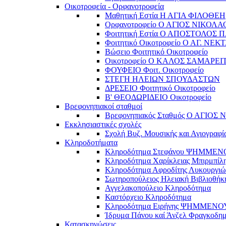
Οικοτροφεία - Ορφανοτροφεία
Μαθητική Εστία Η ΑΓΙΑ ΦΙΛΟΘΕΗ
Ορφανοτροφείο Ο ΑΓΙΟΣ ΝΙΚΟΛΑ
Φοιτητική Εστία Ο ΑΠΟΣΤΟΛΟΣ 
Φοιτητικό Οικοτροφείο Ο ΑΓ. ΝΕΚ
Βώσειο Φοιτητικό Οικοτροφείο
Οικοτροφείο Ο ΚΑΛΟΣ ΣΑΜΑΡΕΙ
ΦΟΥΦΕΙΟ Φοιτ. Οικοτροφείο
ΣΤΕΓΗ ΗΛΕΙΩΝ ΣΠΟΥΔΑΣΤΩΝ
ΔΡΕΣΕΙΟ Φοιτητικό Οικοτροφείο
Β' ΘΕΟΔΩΡΙΔΕΙΟ Οικοτροφείο
Βρεφονηπιακοί σταθμοί
Βρεφονηπιακός Σταθμός Ο ΑΓΙΟΣ
Εκκλησιαστικές σχολές
Σχολή Βυζ. Μουσικής και Αγιογραφί
Κληροδοτήματα
Κληροδότημα Στεφάνου ΨΗΜΜΕ
Κληροδότημα Χαρίκλειας Μπιρμπίλ
Κληροδότημα Αφροδίτης Λυκουργιώ
Σωτηροπούλειος Ηλειακή Βιβλιοθήκ
Αγγελακοπούλειο Κληροδότημα
Καστόρχειο Κληροδότημα
Κληροδότημα Ειρήνης ΨΗΜΜΕΝΟ
Ίδρυμα Πάνου καί Άνζελ Φραγκοδη
Κατασκηνώσεις