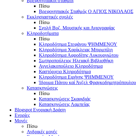
Βρεφονηπιακοί σταθμοί
Πίσω
Βρεφονηπιακός Σταθμός Ο ΑΓΙΟΣ ΝΙΚΟΛΑΟΣ
Εκκλησιαστικές σχολές
Πίσω
Σχολή Βυζ. Μουσικής και Αγιογραφίας
Κληροδοτήματα
Πίσω
Κληροδότημα Στεφάνου ΨΗΜΜΕΝΟΥ
Κληροδότημα Χαρίκλειας Μπιρμπίλη
Κληροδότημα Αφροδίτης Λυκουργιώτου
Σωτηροπούλειος Ηλειακή Βιβλιοθήκη
Αγγελακοπούλειο Κληροδότημα
Καστόρχειο Κληροδότημα
Κληροδότημα Ειρήνης ΨΗΜΜΕΝΟΥ
Ίδρυμα Πάνου καί Άνζελ Φραγκοδημητρόπουλου
Κατασκηνώσεις
Πίσω
Κατασκηνώσεις Σκαφιδιάς
Κατασκηνώσεις Λαμπείας
Blogspot Ενοριακή Δράση
Ενορίες
Μονές
Πίσω
Ανδρικές μονές