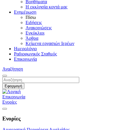
Βοηθήματα
Η εκκλησία κοντά μας
Ενημέρωση
Πίσω
Ειδήσεις
Ανακοινώσεις
Εγκύκλιοι
Άρθρα
Κείμενα εργασιών Ιερέων
Ημερολόγιο
Ραδιοφωνικός Σταθμός
Επικοινωνία
Αναζήτηση
Επικοινωνία
Ενορίες
Ενορίες
Αρχιερατική Περιφέρεια Αμαλιάδος