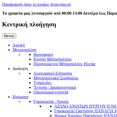
Παράκαμψη προς το κυρίως περιεχόμενο
Τα γραφεία μας λειτουργούν από 08:00-13:00 Δευτέρα έως Παρ
Κεντρική πλοήγηση
Μενού
Αρχική
Μητροπολίτης
Βιογραφικό
Κίνηση Μητροπολίτου
Προηγούμενοι Μητροπολίτες Ηλείας
Διοίκηση
Αρχιερατκοί Επίτροποι
Μητροπολιτικό Συμβούλιο
Υπηρεσίες
'Έντυπα - Δικαιολογητικά
Οικονομικά στοιχεία
Ιδρύματα
Γηροκομεία - Άσυλα
ΑΣΥΛΟ ΑΝΙΑΤΩΝ ΠΥΡΓΟΥ Η ΝΕ
Γηροκομείο Γαστούνης ΠΑΝΑΓΙΑ
Ιδρυμα Χρονίως Πασχόντων ΠΑ