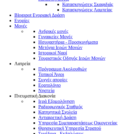
Κατασκηνώσεις Σκαφιδιάς
Κατασκηνώσεις Λαμπείας
Blogspot Ενοριακή Δράση
Ενορίες
Μονές
Ανδρικές μονές
Γυναικείες Μονές
Ησυχαστήρια - Προσκυνήματα
Μετόχια Ιερών Μονών
Ιστορικοί Ναοί
Τουριστικός Οδηγός Ιερών Μονών
Λατρεία
Πρόγραμμα Ακολουθιών
Τοπικοί Άγιοι
Συχνές απορίες
Εορτολόγιο
Νηστεία
Πνευματική Διακονία
Ιερά Εξομολόγηση
Ραδιοφωνικός Σταθμός
Κατηχητικά Σχολεία
Αντιαιρετική Δράση
Υπηρεσία Συμπαραστάσεως Οικογενείας
Θρησκευτική Υπηρεσία Στρατού
Συνέδρια - Εκδηλώσεις