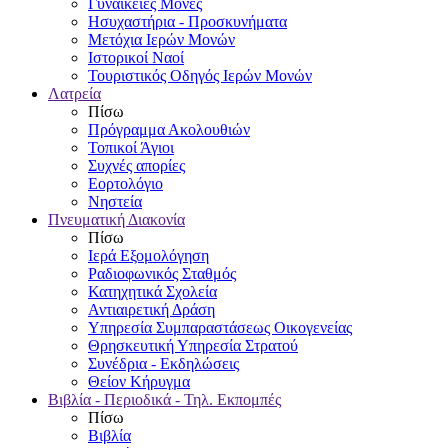
Γυναικείες Μονές
Ησυχαστήρια - Προσκυνήματα
Μετόχια Ιερών Μονών
Ιστορικοί Ναοί
Τουριστικός Οδηγός Ιερών Μονών
Λατρεία
Πίσω
Πρόγραμμα Ακολουθιών
Τοπικοί Άγιοι
Συχνές απορίες
Εορτολόγιο
Νηστεία
Πνευματική Διακονία
Πίσω
Ιερά Εξομολόγηση
Ραδιοφωνικός Σταθμός
Κατηχητικά Σχολεία
Αντιαιρετική Δράση
Υπηρεσία Συμπαραστάσεως Οικογενείας
Θρησκευτική Υπηρεσία Στρατού
Συνέδρια - Εκδηλώσεις
Θείον Κήρυγμα
Βιβλία - Περιοδικά - Τηλ. Εκπομπές
Πίσω
Βιβλία