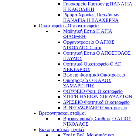
Γηροκομείο Γαστούνης ΠΑΝΑΓΙΑ
Η ΚΑΘΟΛΙΚΗ
Ιδρυμα Χρονίως Πασχόντων
ΠΑΝΑΓΙΑ Η ΒΛΑΧΕΡΝΑ
Οικοτροφεία - Ορφανοτροφεία
Μαθητική Εστία Η ΑΓΙΑ
ΦΙΛΟΘΕΗ
Ορφανοτροφείο Ο ΑΓΙΟΣ
ΝΙΚΟΛΑΟΣ Σπάτα
Φοιτητική Εστία Ο ΑΠΟΣΤΟΛΟΣ
ΠΑΥΛΟΣ
Φοιτητικό Οικοτροφείο Ο ΑΓ.
ΝΕΚΤΑΡΙΟΣ
Βώσειο Φοιτητικό Οικοτροφείο
Οικοτροφείο Ο ΚΑΛΟΣ
ΣΑΜΑΡΕΙΤΗΣ
ΦΟΥΦΕΙΟ Φοιτ. Οικοτροφείο
ΣΤΕΓΗ ΗΛΕΙΩΝ ΣΠΟΥΔΑΣΤΩΝ
ΔΡΕΣΕΙΟ Φοιτητικό Οικοτροφείο
Β' ΘΕΟΔΩΡΙΔΕΙΟ Οικοτροφείο
Βρεφονηπιακοί σταθμοί
Βρεφονηπιακός Σταθμός Ο ΑΓΙΟΣ
ΝΙΚΟΛΑΟΣ
Εκκλησιαστικές σχολές
Σχολή Βυζ. Μουσικής και