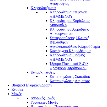
Αγιογραφίας
Κληροδοτήματα
Κληροδότημα Στεφάνου
ΨΗΜΜΕΝΟΥ
Κληροδότημα Χαρίκλειας
Μπιρμπίλη
Κληροδότημα Αφροδίτης
Λυκουργιώτου
Σωτηροπούλειος Ηλειακή
Βιβλιοθήκη
Αγγελακοπούλειο Κληροδότημα
Καστόρχειο Κληροδότημα
Κληροδότημα Ειρήνης
ΨΗΜΜΕΝΟΥ
Ίδρυμα Πάνου καί Άνζελ
Φραγκοδημητρόπουλου
Κατασκηνώσεις
Κατασκηνώσεις Σκαφιδιάς
Κατασκηνώσεις Λαμπείας
Blogspot Ενοριακή Δράση
Ενορίες
Μονές
Ανδρικές μονές
Γυναικείες Μονές
Ησυχαστήρια - Προσκυνήματα