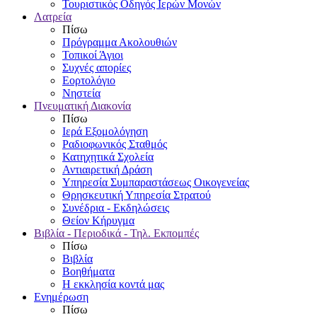
Τουριστικός Οδηγός Ιερών Μονών
Λατρεία
Πίσω
Πρόγραμμα Ακολουθιών
Τοπικοί Άγιοι
Συχνές απορίες
Εορτολόγιο
Νηστεία
Πνευματική Διακονία
Πίσω
Ιερά Εξομολόγηση
Ραδιοφωνικός Σταθμός
Κατηχητικά Σχολεία
Αντιαιρετική Δράση
Υπηρεσία Συμπαραστάσεως Οικογενείας
Θρησκευτική Υπηρεσία Στρατού
Συνέδρια - Εκδηλώσεις
Θείον Κήρυγμα
Βιβλία - Περιοδικά - Τηλ. Εκπομπές
Πίσω
Βιβλία
Βοηθήματα
Η εκκλησία κοντά μας
Ενημέρωση
Πίσω