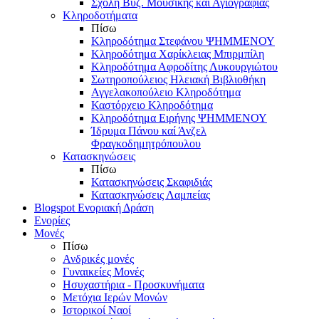
Σχολή Βυζ. Μουσικής και Αγιογραφίας
Κληροδοτήματα
Πίσω
Κληροδότημα Στεφάνου ΨΗΜΜΕΝΟΥ
Κληροδότημα Χαρίκλειας Μπιρμπίλη
Κληροδότημα Αφροδίτης Λυκουργιώτου
Σωτηροπούλειος Ηλειακή Βιβλιοθήκη
Αγγελακοπούλειο Κληροδότημα
Καστόρχειο Κληροδότημα
Κληροδότημα Ειρήνης ΨΗΜΜΕΝΟΥ
Ίδρυμα Πάνου καί Άνζελ
Φραγκοδημητρόπουλου
Κατασκηνώσεις
Πίσω
Κατασκηνώσεις Σκαφιδιάς
Κατασκηνώσεις Λαμπείας
Blogspot Ενοριακή Δράση
Ενορίες
Μονές
Πίσω
Ανδρικές μονές
Γυναικείες Μονές
Ησυχαστήρια - Προσκυνήματα
Μετόχια Ιερών Μονών
Ιστορικοί Ναοί