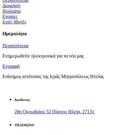
Περισσότερα
Διοικήση
Ιδρύματα
Ενορίες
Ιερές Μονές
Ημερολόγιο
Περισσότερα
Ενημερωθείτε ηλεκτρονικά για τα νέα μας
Εγγραφή
Επίσημος ιστότοπος της Ιεράς Μητροπόλεως Ηλείας
Διεύθυνση
28η Οκτωβρίου 52 Πύργος Ηλεία, 27131
ΤΗΛΕΦΩΝΟ