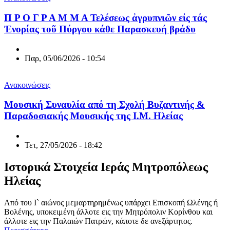
Π Ρ Ο Γ Ρ Α Μ Μ Α Τελέσεως ἀγρυπνιῶν εἰς τάς
Ἐνορίας τοῦ Πύργου κάθε Παρασκευή βράδυ
Παρ, 05/06/2026 - 10:54
Ανακοινώσεις
Μουσική Συναυλία από τη Σχολή Βυζαντινής &
Παραδοσιακής Μουσικής της Ι.Μ. Ηλείας
Τετ, 27/05/2026 - 18:42
Ιστορικά Στοιχεία Ιεράς Μητροπόλεως
Ηλείας
Από του Ι` αιώνος μεμαρτηρημένως υπάρχει Επισκοπή Ωλένης ή
Βολένης, υποκειμένη άλλοτε εις την Μητρόπολιν Κορίνθου και
άλλοτε εις την Παλαιών Πατρών, κάποτε δε ανεξάρτητος.