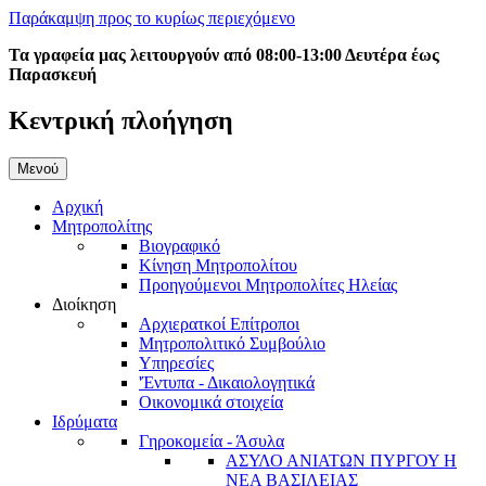
Παράκαμψη προς το κυρίως περιεχόμενο
Τα γραφεία μας λειτουργούν από 08:00-13:00 Δευτέρα έως
Παρασκευή
Κεντρική πλοήγηση
Μενού
Αρχική
Μητροπολίτης
Βιογραφικό
Κίνηση Μητροπολίτου
Προηγούμενοι Μητροπολίτες Ηλείας
Διοίκηση
Αρχιερατκοί Επίτροποι
Μητροπολιτικό Συμβούλιο
Υπηρεσίες
'Έντυπα - Δικαιολογητικά
Οικονομικά στοιχεία
Ιδρύματα
Γηροκομεία - Άσυλα
ΑΣΥΛΟ ΑΝΙΑΤΩΝ ΠΥΡΓΟΥ Η
ΝΕΑ ΒΑΣΙΛΕΙΑΣ