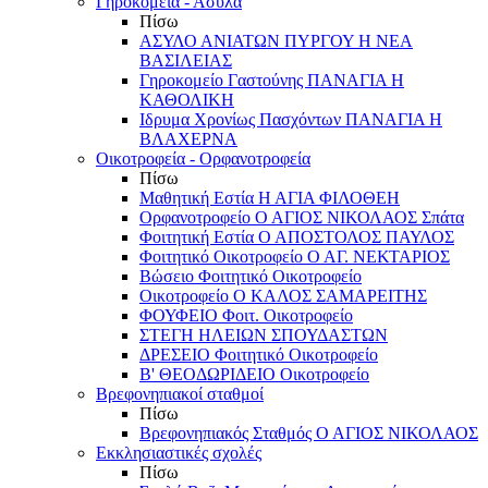
Γηροκομεία - Άσυλα
Πίσω
ΑΣΥΛΟ ΑΝΙΑΤΩΝ ΠΥΡΓΟΥ Η ΝΕΑ
ΒΑΣΙΛΕΙΑΣ
Γηροκομείο Γαστούνης ΠΑΝΑΓΙΑ Η
ΚΑΘΟΛΙΚΗ
Ιδρυμα Χρονίως Πασχόντων ΠΑΝΑΓΙΑ Η
ΒΛΑΧΕΡΝΑ
Οικοτροφεία - Ορφανοτροφεία
Πίσω
Μαθητική Εστία Η ΑΓΙΑ ΦΙΛΟΘΕΗ
Ορφανοτροφείο Ο ΑΓΙΟΣ ΝΙΚΟΛΑΟΣ Σπάτα
Φοιτητική Εστία Ο ΑΠΟΣΤΟΛΟΣ ΠΑΥΛΟΣ
Φοιτητικό Οικοτροφείο Ο ΑΓ. ΝΕΚΤΑΡΙΟΣ
Βώσειο Φοιτητικό Οικοτροφείο
Οικοτροφείο Ο ΚΑΛΟΣ ΣΑΜΑΡΕΙΤΗΣ
ΦΟΥΦΕΙΟ Φοιτ. Οικοτροφείο
ΣΤΕΓΗ ΗΛΕΙΩΝ ΣΠΟΥΔΑΣΤΩΝ
ΔΡΕΣΕΙΟ Φοιτητικό Οικοτροφείο
Β' ΘΕΟΔΩΡΙΔΕΙΟ Οικοτροφείο
Βρεφονηπιακοί σταθμοί
Πίσω
Βρεφονηπιακός Σταθμός Ο ΑΓΙΟΣ ΝΙΚΟΛΑΟΣ
Εκκλησιαστικές σχολές
Πίσω