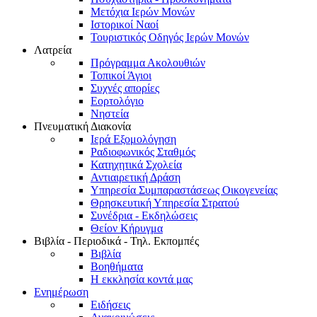
Μετόχια Ιερών Μονών
Ιστορικοί Ναοί
Τουριστικός Οδηγός Ιερών Μονών
Λατρεία
Πρόγραμμα Ακολουθιών
Τοπικοί Άγιοι
Συχνές απορίες
Εορτολόγιο
Νηστεία
Πνευματική Διακονία
Ιερά Εξομολόγηση
Ραδιοφωνικός Σταθμός
Κατηχητικά Σχολεία
Αντιαιρετική Δράση
Υπηρεσία Συμπαραστάσεως Οικογενείας
Θρησκευτική Υπηρεσία Στρατού
Συνέδρια - Εκδηλώσεις
Θείον Κήρυγμα
Βιβλία - Περιοδικά - Τηλ. Εκπομπές
Βιβλία
Βοηθήματα
Η εκκλησία κοντά μας
Ενημέρωση
Ειδήσεις