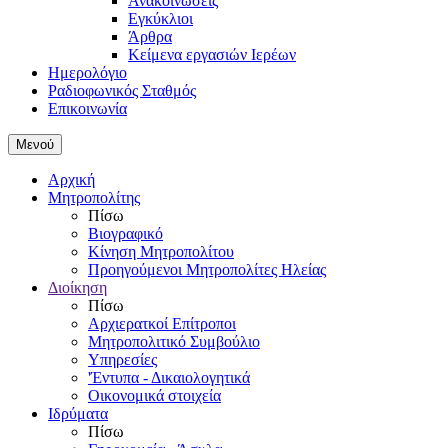
Ανακοινώσεις
Εγκύκλιοι
Άρθρα
Κείμενα εργασιών Ιερέων
Ημερολόγιο
Ραδιοφωνικός Σταθμός
Επικοινωνία
Μενού
Αρχική
Μητροπολίτης
Πίσω
Βιογραφικό
Κίνηση Μητροπολίτου
Προηγούμενοι Μητροπολίτες Ηλείας
Διοίκηση
Πίσω
Αρχιερατκοί Επίτροποι
Μητροπολιτικό Συμβούλιο
Υπηρεσίες
'Έντυπα - Δικαιολογητικά
Οικονομικά στοιχεία
Ιδρύματα
Πίσω