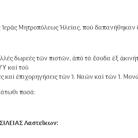
 Ἱερᾶς Μητροπόλεως Ἠλείας, πού δαπανήθηκαν δ
023.
λές δωρεές τῶν πιστῶν, ἀπό τά ἔσοδα ἐξ ἀκινή
ΥΥ καί τοῦ
ς καί ἐπιχορηγήσεις τῶν Ἱ. Ναῶν καί τῶν Ἱ. Μο
θησαν τά κάτωθι ποσά:
ΣΙΛΕΙΑΣ Λαστεΐκων: