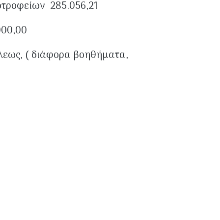
καί Οἰκοτροφείων 285.056,21
000,00
 Μητροπόλεως, ( διάφορα βοηθήματα,
ΕΗ κ.λ.π. )