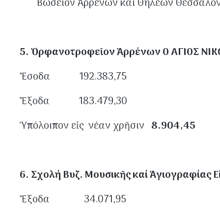
Βώσειον Ἀρρένων καί Θηλέων 
5. Ὀρφανοτροφεῖον Ἀρρένων Ο ΑΓΙΟΣ ΝΙ
Ἔσοδα 192.383,75
Ἔξοδα 183.479,30
Ὑπόλοιπον εἰς νέαν χρῆσιν
8.904,45
6. Σχολή Βυζ. Μουσικῆς καί Ἁγιογραφίας Ε
Ἔξοδα 34.071,95