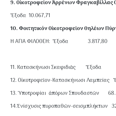
9. Οἰκοτροφεῖον Ἀρρένων Φραγκαβίλλας 
Ἔξοδα 10.067,7
10. Φοιτητικόν Οἰκοτροφεῖον Θηλέων Πύ
Η ΑΓΙΑ ΦΙΛΟΘΕΗ: Ἔξοδα 3.817,80
11. Κατασκήνωσι Σκαφ
12. Οἰκοτροφεῖον-Κατασκήνωσι Λαμπεί
13. Ὑποτροφίαι ἀπόρων Σπουδαστῶν 68
14.Ἐνίσχυσις πυροπαθῶν-σεισμπλήκτων 32