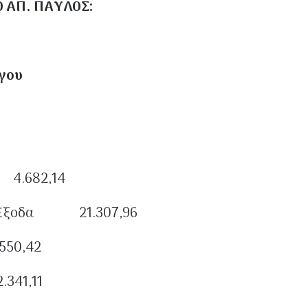
Ο ΑΠ. ΠΑΥΛΟΣ:
1
ργου
ιδιᾶς Ἔξοδα 4.682,14
ας Ἔξοδα 21.307,96
.550,42
.341,11