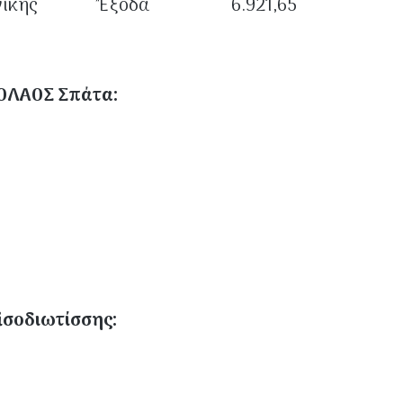
Θεσσαλονίκης Ἔξοδα 6.921,65
ΚΟΛΑΟΣ Σπάτα:
ἰσοδιωτίσσης: