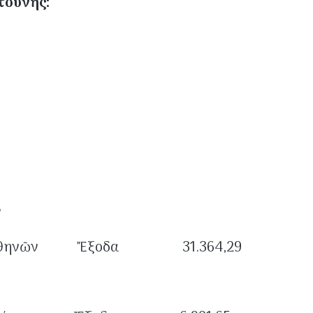
στούνης:
ν
νων Ἀθηνῶν Ἔξοδα 31.364,29
ν Πατρῶν