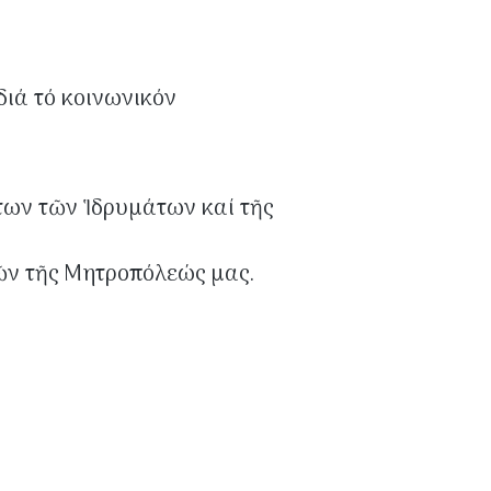
ιά τό κοινωνικόν
των τῶν Ἱδρυμάτων καί τῆς
νῶν τῆς Μητροπόλεώς μας.