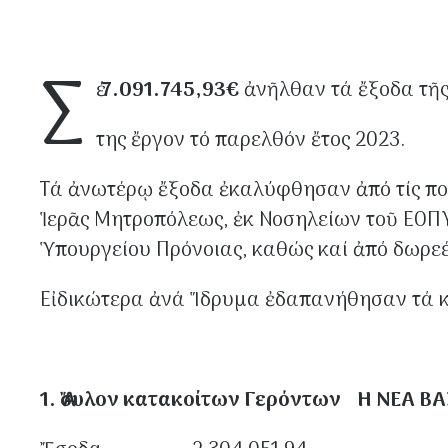
Σ
έ
7.091.745,93€
ἀνῆλθαν τά ἔξοδα τῆς
της ἔργον τό παρελθόν ἔτος 2
Τά ἀνωτέρῳ ἔξοδα ἐκαλύφθησαν ἀπό τίς πολ
Ἱερᾶς Μητροπόλεως, ἐκ Νοσηλείων τοῦ ΕΟΠ
Ὑπουργείου Πρόνοιας, καθώς καί ἀπό δωρεέ
Εἰδικώτερα ἀνά Ἵδρυμα ἐδαπανή
1. Ἄσυλον κατακοίτων Γερόντων Η ΝΕΑ ΒΑ