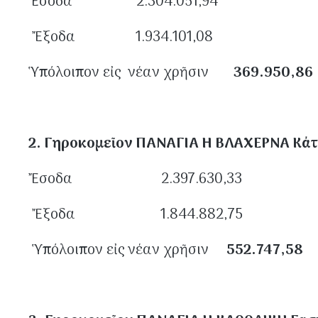
Ἔσοδα 2.304.051,94
Ἔξοδα 1.934.101,08
Ὑπόλοιπον εἰς νέαν χρῆσιν
369.950,86
2. Γηροκομεῖον ΠΑΝΑΓΙΑ Η ΒΛΑΧΕΡΝΑ Κάτ
Ἔσοδα 2.397.630,33
Ἔξοδα 1.844.882,75
Ὑπόλοιπον εἰς νέαν χρῆσιν
552.747,58