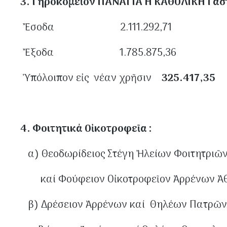
3. Γηροκομεῖον ΠΑΝΑΓΙΑ Η ΚΑΘΟΛΙΚΗ Γα
Ἔσοδα 2.111.292,71
Ἔξοδα 1.785.875,36
Ὑπόλοιπον εἰς νέαν χρῆσιν
325.417,35
4. Φοιτητικά Οἰκοτροφεῖα :
α) Θεοδωρίδειος Στέγη Ἠλείων Φοιτητριῶ
καί Φούφειον Οἰκοτροφεῖον Ἀρρέ
β) Δρέσειον Ἀρρένων καί Θηλέω