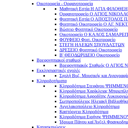
Οικοτροφεία - Ορφανοτροφεία
Μαθητική Εστία Η ΑΓΙΑ ΦΙΛΟΘΕΗ
Ορφανοτροφείο Ο ΑΓΙΟΣ ΝΙΚΟΛΑ
Φοιτητική Εστία Ο ΑΠΟΣΤΟΛΟΣ 
Φοιτητικό Οικοτροφείο Ο ΑΓ. ΝΕΚ
Βώσειο Φοιτητικό Οικοτροφείο
Οικοτροφείο Ο ΚΑΛΟΣ ΣΑΜΑΡΕΙ
ΦΟΥΦΕΙΟ Φοιτ. Οικοτροφείο
ΣΤΕΓΗ ΗΛΕΙΩΝ ΣΠΟΥΔΑΣΤΩΝ
ΔΡΕΣΕΙΟ Φοιτητικό Οικοτροφείο
Β' ΘΕΟΔΩΡΙΔΕΙΟ Οικοτροφείο
Βρεφονηπιακοί σταθμοί
Βρεφονηπιακός Σταθμός Ο ΑΓΙΟΣ
Εκκλησιαστικές σχολές
Σχολή Βυζ. Μουσικής και Αγιογραφί
Κληροδοτήματα
Κληροδότημα Στεφάνου ΨΗΜΜΕ
Κληροδότημα Χαρίκλειας Μπιρμπίλ
Κληροδότημα Αφροδίτης Λυκουργιώ
Σωτηροπούλειος Ηλειακή Βιβλιοθήκ
Αγγελακοπούλειο Κληροδότημα
Καστόρχειο Κληροδότημα
Κληροδότημα Ειρήνης ΨΗΜΜΕΝΟ
Ίδρυμα Πάνου καί Άνζελ Φραγκοδη
Κατασκηνώσεις