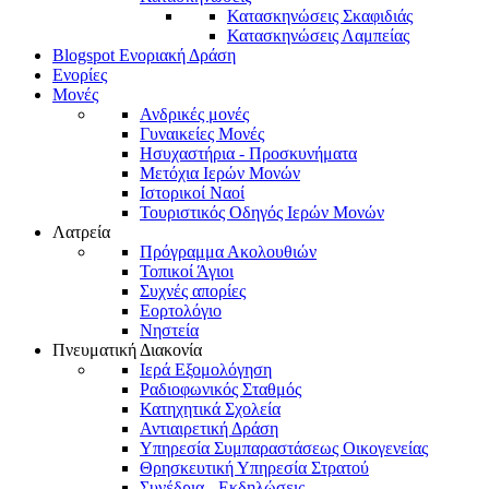
Κατασκηνώσεις Σκαφιδιάς
Κατασκηνώσεις Λαμπείας
Blogspot Ενοριακή Δράση
Ενορίες
Μονές
Ανδρικές μονές
Γυναικείες Μονές
Ησυχαστήρια - Προσκυνήματα
Μετόχια Ιερών Μονών
Ιστορικοί Ναοί
Τουριστικός Οδηγός Ιερών Μονών
Λατρεία
Πρόγραμμα Ακολουθιών
Τοπικοί Άγιοι
Συχνές απορίες
Εορτολόγιο
Νηστεία
Πνευματική Διακονία
Ιερά Εξομολόγηση
Ραδιοφωνικός Σταθμός
Κατηχητικά Σχολεία
Αντιαιρετική Δράση
Υπηρεσία Συμπαραστάσεως Οικογενείας
Θρησκευτική Υπηρεσία Στρατού
Συνέδρια - Εκδηλώσεις