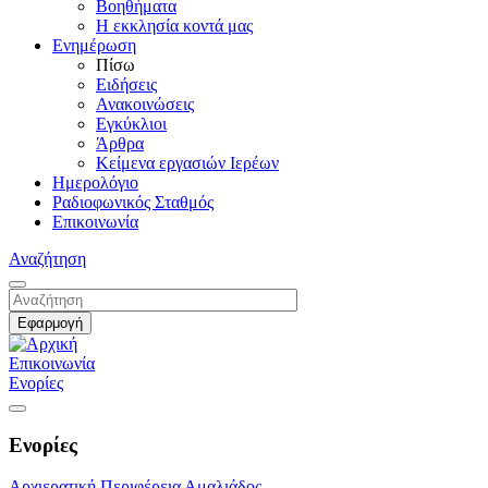
Βοηθήματα
Η εκκλησία κοντά μας
Ενημέρωση
Πίσω
Ειδήσεις
Ανακοινώσεις
Εγκύκλιοι
Άρθρα
Κείμενα εργασιών Ιερέων
Ημερολόγιο
Ραδιοφωνικός Σταθμός
Επικοινωνία
Αναζήτηση
Επικοινωνία
Ενορίες
Ενορίες
Αρχιερατική Περιφέρεια Αμαλιάδος