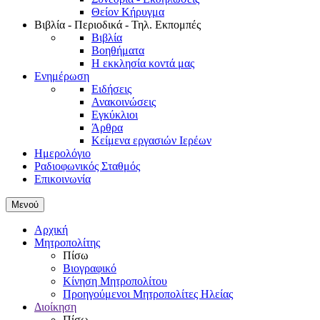
Θείον Κήρυγμα
Βιβλία - Περιοδικά - Τηλ. Εκπομπές
Βιβλία
Βοηθήματα
Η εκκλησία κοντά μας
Ενημέρωση
Ειδήσεις
Ανακοινώσεις
Εγκύκλιοι
Άρθρα
Κείμενα εργασιών Ιερέων
Ημερολόγιο
Ραδιοφωνικός Σταθμός
Επικοινωνία
Μενού
Αρχική
Μητροπολίτης
Πίσω
Βιογραφικό
Κίνηση Μητροπολίτου
Προηγούμενοι Μητροπολίτες Ηλείας
Διοίκηση
Πίσω