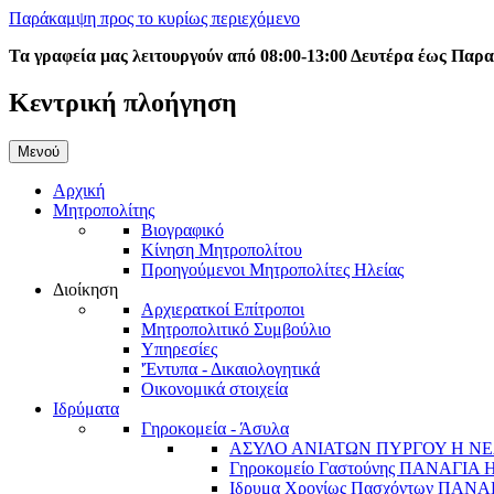
Παράκαμψη προς το κυρίως περιεχόμενο
Τα γραφεία μας λειτουργούν από 08:00-13:00 Δευτέρα έως Παρ
Κεντρική πλοήγηση
Μενού
Αρχική
Μητροπολίτης
Βιογραφικό
Κίνηση Μητροπολίτου
Προηγούμενοι Μητροπολίτες Ηλείας
Διοίκηση
Αρχιερατκοί Επίτροποι
Μητροπολιτικό Συμβούλιο
Υπηρεσίες
'Έντυπα - Δικαιολογητικά
Οικονομικά στοιχεία
Ιδρύματα
Γηροκομεία - Άσυλα
ΑΣΥΛΟ ΑΝΙΑΤΩΝ ΠΥΡΓΟΥ Η ΝΕ
Γηροκομείο Γαστούνης ΠΑΝΑΓΙΑ
Ιδρυμα Χρονίως Πασχόντων ΠΑ