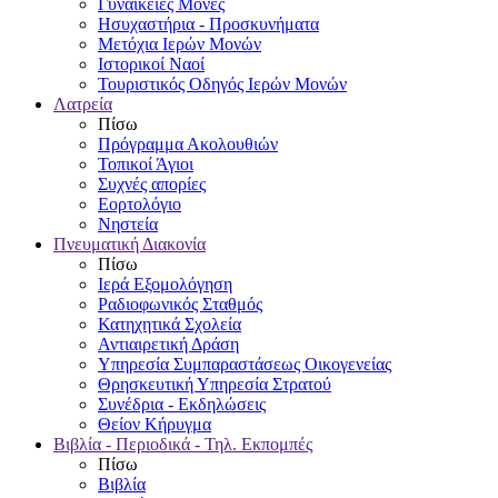
Γυναικείες Μονές
Ησυχαστήρια - Προσκυνήματα
Μετόχια Ιερών Μονών
Ιστορικοί Ναοί
Τουριστικός Οδηγός Ιερών Μονών
Λατρεία
Πίσω
Πρόγραμμα Ακολουθιών
Τοπικοί Άγιοι
Συχνές απορίες
Εορτολόγιο
Νηστεία
Πνευματική Διακονία
Πίσω
Ιερά Εξομολόγηση
Ραδιοφωνικός Σταθμός
Κατηχητικά Σχολεία
Αντιαιρετική Δράση
Υπηρεσία Συμπαραστάσεως Οικογενείας
Θρησκευτική Υπηρεσία Στρατού
Συνέδρια - Εκδηλώσεις
Θείον Κήρυγμα
Βιβλία - Περιοδικά - Τηλ. Εκπομπές
Πίσω
Βιβλία