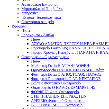
Αρχιερατκοί Επίτροποι
Μητροπολιτικό Συμβούλιο
Υπηρεσίες
'Έντυπα - Δικαιολογητικά
Οικονομικά στοιχεία
Ιδρύματα
Πίσω
Γηροκομεία - Άσυλα
Πίσω
ΑΣΥΛΟ ΑΝΙΑΤΩΝ ΠΥΡΓΟΥ Η ΝΕΑ ΒΑΣΙΛΕ
Γηροκομείο Γαστούνης ΠΑΝΑΓΙΑ Η ΚΑΘΟΛΙ
Ιδρυμα Χρονίως Πασχόντων ΠΑΝΑΓΙΑ Η Β
Οικοτροφεία - Ορφανοτροφεία
Πίσω
Μαθητική Εστία Η ΑΓΙΑ ΦΙΛΟΘΕΗ
Ορφανοτροφείο Ο ΑΓΙΟΣ ΝΙΚΟΛΑΟΣ Σπάτα
Φοιτητική Εστία Ο ΑΠΟΣΤΟΛΟΣ ΠΑΥΛΟΣ
Φοιτητικό Οικοτροφείο Ο ΑΓ. ΝΕΚΤΑΡΙΟΣ
Βώσειο Φοιτητικό Οικοτροφείο
Οικοτροφείο Ο ΚΑΛΟΣ ΣΑΜΑΡΕΙΤΗΣ
ΦΟΥΦΕΙΟ Φοιτ. Οικοτροφείο
ΣΤΕΓΗ ΗΛΕΙΩΝ ΣΠΟΥΔΑΣΤΩΝ
ΔΡΕΣΕΙΟ Φοιτητικό Οικοτροφείο
Β' ΘΕΟΔΩΡΙΔΕΙΟ Οικοτροφείο