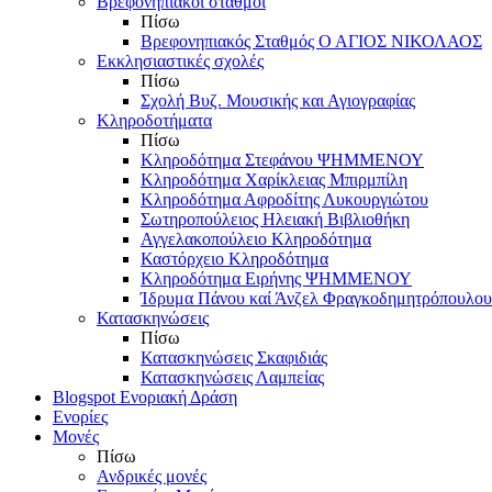
Βρεφονηπιακοί σταθμοί
Πίσω
Βρεφονηπιακός Σταθμός Ο ΑΓΙΟΣ ΝΙΚΟΛΑΟΣ
Εκκλησιαστικές σχολές
Πίσω
Σχολή Βυζ. Μουσικής και Αγιογραφίας
Κληροδοτήματα
Πίσω
Κληροδότημα Στεφάνου ΨΗΜΜΕΝΟΥ
Κληροδότημα Χαρίκλειας Μπιρμπίλη
Κληροδότημα Αφροδίτης Λυκουργιώτου
Σωτηροπούλειος Ηλειακή Βιβλιοθήκη
Αγγελακοπούλειο Κληροδότημα
Καστόρχειο Κληροδότημα
Κληροδότημα Ειρήνης ΨΗΜΜΕΝΟΥ
Ίδρυμα Πάνου καί Άνζελ Φραγκοδημητρόπουλου
Κατασκηνώσεις
Πίσω
Κατασκηνώσεις Σκαφιδιάς
Κατασκηνώσεις Λαμπείας
Blogspot Ενοριακή Δράση
Ενορίες
Μονές
Πίσω
Ανδρικές μονές