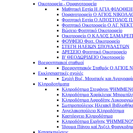
Οικοτροφεία - Ορφανοτροφεία
Μαθητική Εστία Η ΑΓΙΑ ΦΙΛΟΘΕΗ
Ορφανοτροφείο Ο ΑΓΙΟΣ ΝΙΚΟΛΑ
Φοιτητική Εστία Ο ΑΠΟΣΤΟΛΟΣ 
Φοιτητικό Οικοτροφείο Ο ΑΓ. ΝΕΚ
Βώσειο Φοιτητικό Οικοτροφείο
Οικοτροφείο Ο ΚΑΛΟΣ ΣΑΜΑΡΕΙ
ΦΟΥΦΕΙΟ Φοιτ. Οικοτροφείο
ΣΤΕΓΗ ΗΛΕΙΩΝ ΣΠΟΥΔΑΣΤΩΝ
ΔΡΕΣΕΙΟ Φοιτητικό Οικοτροφείο
Β' ΘΕΟΔΩΡΙΔΕΙΟ Οικοτροφείο
Βρεφονηπιακοί σταθμοί
Βρεφονηπιακός Σταθμός Ο ΑΓΙΟΣ
Εκκλησιαστικές σχολές
Σχολή Βυζ. Μουσικής και Αγιογραφί
Κληροδοτήματα
Κληροδότημα Στεφάνου ΨΗΜΜΕ
Κληροδότημα Χαρίκλειας Μπιρμπίλ
Κληροδότημα Αφροδίτης Λυκουργιώ
Σωτηροπούλειος Ηλειακή Βιβλιοθήκ
Αγγελακοπούλειο Κληροδότημα
Καστόρχειο Κληροδότημα
Κληροδότημα Ειρήνης ΨΗΜΜΕΝΟ
Ίδρυμα Πάνου καί Άνζελ Φραγκοδη
Κατασκηνώσεις