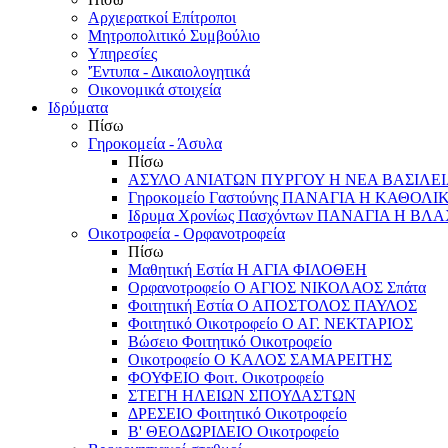
Αρχιερατκοί Επίτροποι
Μητροπολιτικό Συμβούλιο
Υπηρεσίες
'Έντυπα - Δικαιολογητικά
Οικονομικά στοιχεία
Ιδρύματα
Πίσω
Γηροκομεία - Άσυλα
Πίσω
ΑΣΥΛΟ ΑΝΙΑΤΩΝ ΠΥΡΓΟΥ Η ΝΕΑ ΒΑΣΙΛΕ
Γηροκομείο Γαστούνης ΠΑΝΑΓΙΑ Η ΚΑΘΟΛΙ
Ιδρυμα Χρονίως Πασχόντων ΠΑΝΑΓΙΑ Η Β
Οικοτροφεία - Ορφανοτροφεία
Πίσω
Μαθητική Εστία Η ΑΓΙΑ ΦΙΛΟΘΕΗ
Ορφανοτροφείο Ο ΑΓΙΟΣ ΝΙΚΟΛΑΟΣ Σπάτα
Φοιτητική Εστία Ο ΑΠΟΣΤΟΛΟΣ ΠΑΥΛΟΣ
Φοιτητικό Οικοτροφείο Ο ΑΓ. ΝΕΚΤΑΡΙΟΣ
Βώσειο Φοιτητικό Οικοτροφείο
Οικοτροφείο Ο ΚΑΛΟΣ ΣΑΜΑΡΕΙΤΗΣ
ΦΟΥΦΕΙΟ Φοιτ. Οικοτροφείο
ΣΤΕΓΗ ΗΛΕΙΩΝ ΣΠΟΥΔΑΣΤΩΝ
ΔΡΕΣΕΙΟ Φοιτητικό Οικοτροφείο
Β' ΘΕΟΔΩΡΙΔΕΙΟ Οικοτροφείο