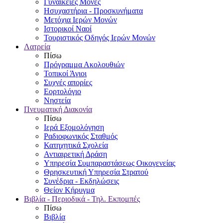
Γυναικείες Μονές
Ησυχαστήρια - Προσκυνήματα
Μετόχια Ιερών Μονών
Ιστορικοί Ναοί
Τουριστικός Οδηγός Ιερών Μονών
Λατρεία
Πίσω
Πρόγραμμα Ακολουθιών
Τοπικοί Άγιοι
Συχνές απορίες
Εορτολόγιο
Νηστεία
Πνευματική Διακονία
Πίσω
Ιερά Εξομολόγηση
Ραδιοφωνικός Σταθμός
Κατηχητικά Σχολεία
Αντιαιρετική Δράση
Υπηρεσία Συμπαραστάσεως Οικογενείας
Θρησκευτική Υπηρεσία Στρατού
Συνέδρια - Εκδηλώσεις
Θείον Κήρυγμα
Βιβλία - Περιοδικά - Τηλ. Εκπομπές
Πίσω
Βιβλία