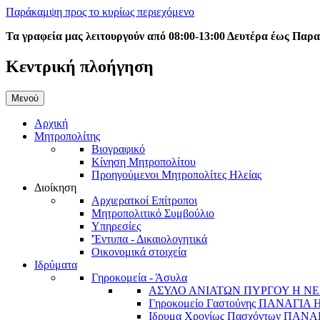
Παράκαμψη προς το κυρίως περιεχόμενο
Τα γραφεία μας λειτουργούν από 08:00-13:00 Δευτέρα έως Παρ
Κεντρική πλοήγηση
Μενού
Αρχική
Μητροπολίτης
Βιογραφικό
Κίνηση Μητροπολίτου
Προηγούμενοι Μητροπολίτες Ηλείας
Διοίκηση
Αρχιερατκοί Επίτροποι
Μητροπολιτικό Συμβούλιο
Υπηρεσίες
'Έντυπα - Δικαιολογητικά
Οικονομικά στοιχεία
Ιδρύματα
Γηροκομεία - Άσυλα
ΑΣΥΛΟ ΑΝΙΑΤΩΝ ΠΥΡΓΟΥ Η ΝΕ
Γηροκομείο Γαστούνης ΠΑΝΑΓΙΑ
Ιδρυμα Χρονίως Πασχόντων ΠΑ