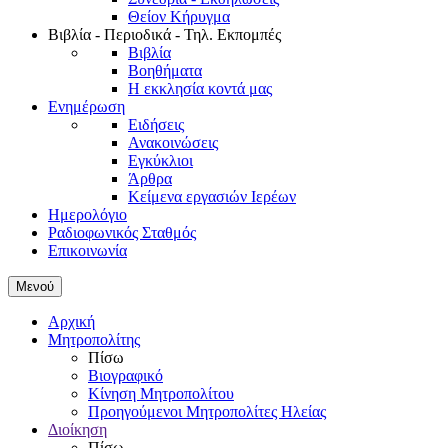
Θείον Κήρυγμα
Βιβλία - Περιοδικά - Τηλ. Εκπομπές
Βιβλία
Βοηθήματα
Η εκκλησία κοντά μας
Ενημέρωση
Ειδήσεις
Ανακοινώσεις
Εγκύκλιοι
Άρθρα
Κείμενα εργασιών Ιερέων
Ημερολόγιο
Ραδιοφωνικός Σταθμός
Επικοινωνία
Μενού
Αρχική
Μητροπολίτης
Πίσω
Βιογραφικό
Κίνηση Μητροπολίτου
Προηγούμενοι Μητροπολίτες Ηλείας
Διοίκηση
Πίσω