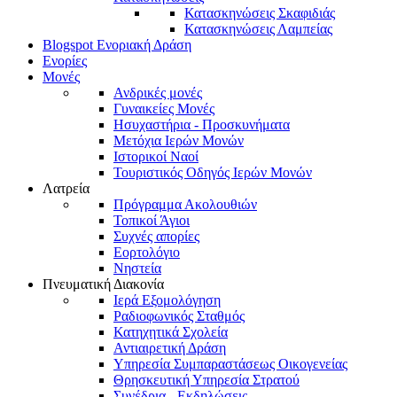
Κατασκηνώσεις Σκαφιδιάς
Κατασκηνώσεις Λαμπείας
Blogspot Ενοριακή Δράση
Ενορίες
Μονές
Ανδρικές μονές
Γυναικείες Μονές
Ησυχαστήρια - Προσκυνήματα
Μετόχια Ιερών Μονών
Ιστορικοί Ναοί
Τουριστικός Οδηγός Ιερών Μονών
Λατρεία
Πρόγραμμα Ακολουθιών
Τοπικοί Άγιοι
Συχνές απορίες
Εορτολόγιο
Νηστεία
Πνευματική Διακονία
Ιερά Εξομολόγηση
Ραδιοφωνικός Σταθμός
Κατηχητικά Σχολεία
Αντιαιρετική Δράση
Υπηρεσία Συμπαραστάσεως Οικογενείας
Θρησκευτική Υπηρεσία Στρατού
Συνέδρια - Εκδηλώσεις