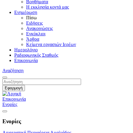
Βοηθήματα
Η εκκλησία κοντά μας
Ενημέρωση
Πίσω
Ειδήσεις
Ανακοινώσεις
Εγκύκλιοι
Άρθρα
Κείμενα εργασιών Ιερέων
Ημερολόγιο
Ραδιοφωνικός Σταθμός
Επικοινωνία
Αναζήτηση
Επικοινωνία
Ενορίες
Ενορίες
Αρχιερατική Περιφέρεια Αμαλιάδος