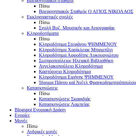
Βρεφονηπιακοί σταθμοί
Πίσω
Βρεφονηπιακός Σταθμός Ο ΑΓΙΟΣ ΝΙΚΟΛΑΟΣ
Εκκλησιαστικές σχολές
Πίσω
Σχολή Βυζ. Μουσικής και Αγιογραφίας
Κληροδοτήματα
Πίσω
Κληροδότημα Στεφάνου ΨΗΜΜΕΝΟΥ
Κληροδότημα Χαρίκλειας Μπιρμπίλη
Κληροδότημα Αφροδίτης Λυκουργιώτου
Σωτηροπούλειος Ηλειακή Βιβλιοθήκη
Αγγελακοπούλειο Κληροδότημα
Καστόρχειο Κληροδότημα
Κληροδότημα Ειρήνης ΨΗΜΜΕΝΟΥ
Ίδρυμα Πάνου καί Άνζελ Φραγκοδημητρόπουλου
Κατασκηνώσεις
Πίσω
Κατασκηνώσεις Σκαφιδιάς
Κατασκηνώσεις Λαμπείας
Blogspot Ενοριακή Δράση
Ενορίες
Μονές
Πίσω
Ανδρικές μονές