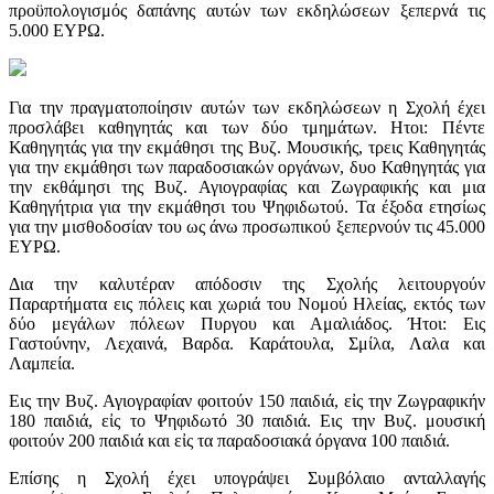
προϋπολογισμός δαπάνης αυτών των εκδηλώσεων ξεπερνά τις
5.000 ΕΥΡΩ.
Για την πραγματοποίησιν αυτών των εκδηλώσεων η Σχολή έχει
προσλάβει καθηγητάς και των δύο τμημάτων. Ητοι: Πέντε
Καθηγητάς για την εκμάθησι της Βυζ. Μουσικής, τρεις Καθηγητάς
για την εκμάθησι των παραδοσιακών οργάνων, δυο Καθηγητάς για
την εκθάμησι της Βυζ. Αγιογραφίας και Ζωγραφικής και μια
Καθηγήτρια για την εκμάθησι του Ψηφιδωτού. Τα έξοδα ετησίως
για την μισθοδοσίαν του ως άνω προσωπικού ξεπερνούν τις 45.000
ΕΥΡΩ.
Δια την καλυτέραν απόδοσιν της Σχολής λειτουργούν
Παραρτήματα εις πόλεις και χωριά του Νομού Ηλείας, εκτός των
δύο μεγάλων πόλεων Πυργου και Αμαλιάδος. Ήτοι: Εις
Γαστούνην, Λεχαινά, Βαρδα. Καράτουλα, Σμίλα, Λαλα και
Λαμπεία.
Εις την Βυζ. Αγιογραφίαν φοιτούν 150 παιδιά, εἰς την Ζωγραφικήν
180 παιδιά, εἰς το Ψηφιδωτό 30 παιδιά. Εις την Βυζ. μουσική
φοιτούν 200 παιδιά και εἰς τα παραδοσιακά όργανα 100 παιδιά.
Επίσης η Σχολή έχει υπογράψει Συμβόλαιο ανταλλαγής