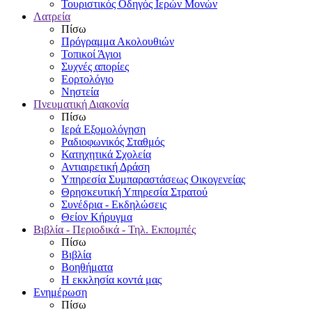
Τουριστικός Οδηγός Ιερών Μονών
Λατρεία
Πίσω
Πρόγραμμα Ακολουθιών
Τοπικοί Άγιοι
Συχνές απορίες
Εορτολόγιο
Νηστεία
Πνευματική Διακονία
Πίσω
Ιερά Εξομολόγηση
Ραδιοφωνικός Σταθμός
Κατηχητικά Σχολεία
Αντιαιρετική Δράση
Υπηρεσία Συμπαραστάσεως Οικογενείας
Θρησκευτική Υπηρεσία Στρατού
Συνέδρια - Εκδηλώσεις
Θείον Κήρυγμα
Βιβλία - Περιοδικά - Τηλ. Εκπομπές
Πίσω
Βιβλία
Βοηθήματα
Η εκκλησία κοντά μας
Ενημέρωση
Πίσω