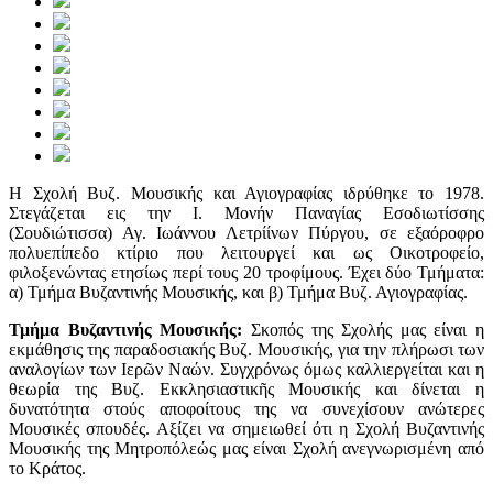
Η Σχολή Βυζ. Μουσικής και Αγιογραφίας ιδρύθηκε το 1978.
Στεγάζεται εις την Ι. Μονήν Παναγίας Εσοδιωτίσσης
(Σουδιώτισσα) Αγ. Ιωάννου Λετρίίνων Πύργου, σε εξαόροφρο
πολυεπίπεδο κτίριο που λειτουργεί και ως Οικοτροφείο,
φιλοξενώντας ετησίως περί τους 20 τροφίμους. Έχει δύο Τμήματα:
α) Τμήμα Βυζαντινής Μουσικής, και β) Τμήμα Βυζ. Αγιογραφίας.
Τμήμα Βυζαντινής Μουσικής:
Σκοπός της Σχολής μας είναι η
εκμάθησις της παραδοσιακής Βυζ. Μουσικής, για την πλήρωσι των
αναλογίων των Ιερῶν Ναών. Συγχρόνως όμως καλλιεργείται και η
θεωρία της Βυζ. Εκκλησιαστικῆς Μουσικής και δίνεται η
δυνατότητα στούς αποφοίτους της να συνεχίσουν ανώτερες
Μουσικές σπουδές. Αξίζει να σημειωθεί ότι η Σχολή Βυζαντινής
Μουσικής της Μητροπόλεώς μας είναι Σχολή ανεγνωρισμένη από
το Κράτος.