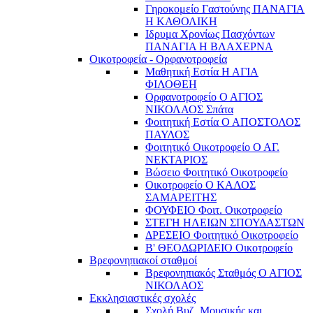
Γηροκομείο Γαστούνης ΠΑΝΑΓΙΑ
Η ΚΑΘΟΛΙΚΗ
Ιδρυμα Χρονίως Πασχόντων
ΠΑΝΑΓΙΑ Η ΒΛΑΧΕΡΝΑ
Οικοτροφεία - Ορφανοτροφεία
Μαθητική Εστία Η ΑΓΙΑ
ΦΙΛΟΘΕΗ
Ορφανοτροφείο Ο ΑΓΙΟΣ
ΝΙΚΟΛΑΟΣ Σπάτα
Φοιτητική Εστία Ο ΑΠΟΣΤΟΛΟΣ
ΠΑΥΛΟΣ
Φοιτητικό Οικοτροφείο Ο ΑΓ.
ΝΕΚΤΑΡΙΟΣ
Βώσειο Φοιτητικό Οικοτροφείο
Οικοτροφείο Ο ΚΑΛΟΣ
ΣΑΜΑΡΕΙΤΗΣ
ΦΟΥΦΕΙΟ Φοιτ. Οικοτροφείο
ΣΤΕΓΗ ΗΛΕΙΩΝ ΣΠΟΥΔΑΣΤΩΝ
ΔΡΕΣΕΙΟ Φοιτητικό Οικοτροφείο
Β' ΘΕΟΔΩΡΙΔΕΙΟ Οικοτροφείο
Βρεφονηπιακοί σταθμοί
Βρεφονηπιακός Σταθμός Ο ΑΓΙΟΣ
ΝΙΚΟΛΑΟΣ
Εκκλησιαστικές σχολές
Σχολή Βυζ. Μουσικής και