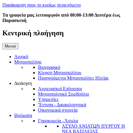
Παράκαμψη προς το κυρίως περιεχόμενο
Τα γραφεία μας λειτουργούν από 08:00-13:00 Δευτέρα έως
Παρασκευή
Κεντρική πλοήγηση
Μενού
Αρχική
Μητροπολίτης
Βιογραφικό
Κίνηση Μητροπολίτου
Προηγούμενοι Μητροπολίτες Ηλείας
Διοίκηση
Αρχιερατκοί Επίτροποι
Μητροπολιτικό Συμβούλιο
Υπηρεσίες
'Έντυπα - Δικαιολογητικά
Οικονομικά στοιχεία
Ιδρύματα
Γηροκομεία - Άσυλα
ΑΣΥΛΟ ΑΝΙΑΤΩΝ ΠΥΡΓΟΥ Η
ΝΕΑ ΒΑΣΙΛΕΙΑΣ