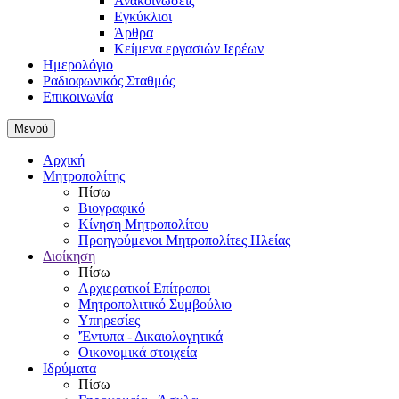
Ανακοινώσεις
Εγκύκλιοι
Άρθρα
Κείμενα εργασιών Ιερέων
Ημερολόγιο
Ραδιοφωνικός Σταθμός
Επικοινωνία
Μενού
Αρχική
Μητροπολίτης
Πίσω
Βιογραφικό
Κίνηση Μητροπολίτου
Προηγούμενοι Μητροπολίτες Ηλείας
Διοίκηση
Πίσω
Αρχιερατκοί Επίτροποι
Μητροπολιτικό Συμβούλιο
Υπηρεσίες
'Έντυπα - Δικαιολογητικά
Οικονομικά στοιχεία
Ιδρύματα
Πίσω