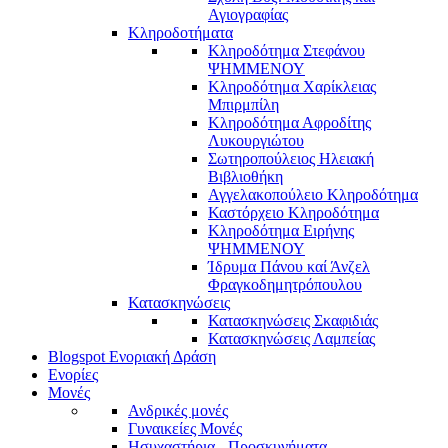
Αγιογραφίας
Κληροδοτήματα
Κληροδότημα Στεφάνου
ΨΗΜΜΕΝΟΥ
Κληροδότημα Χαρίκλειας
Μπιρμπίλη
Κληροδότημα Αφροδίτης
Λυκουργιώτου
Σωτηροπούλειος Ηλειακή
Βιβλιοθήκη
Αγγελακοπούλειο Κληροδότημα
Καστόρχειο Κληροδότημα
Κληροδότημα Ειρήνης
ΨΗΜΜΕΝΟΥ
Ίδρυμα Πάνου καί Άνζελ
Φραγκοδημητρόπουλου
Κατασκηνώσεις
Κατασκηνώσεις Σκαφιδιάς
Κατασκηνώσεις Λαμπείας
Blogspot Ενοριακή Δράση
Ενορίες
Μονές
Ανδρικές μονές
Γυναικείες Μονές
Ησυχαστήρια - Προσκυνήματα