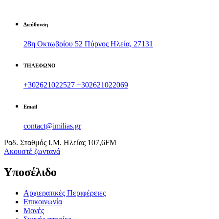
Διεύθυνση
28η Οκτωβρίου 52 Πύργος Ηλεία, 27131
ΤΗΛΕΦΩΝΟ
+302621022527
+302621022069
Email
contact@imilias.gr
Ραδ. Σταθμός Ι.Μ. Ηλείας 107,6FM
Aκουστέ ζωντανά
Υποσέλιδο
Αρχιερατικές Περιφέρειες
Επικοινωνία
Μονές