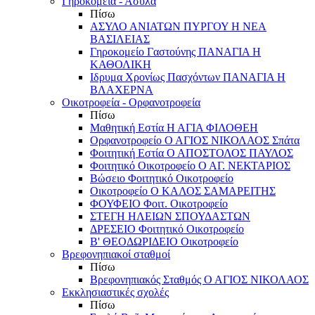
Γηροκομεία - Άσυλα
Πίσω
ΑΣΥΛΟ ΑΝΙΑΤΩΝ ΠΥΡΓΟΥ Η ΝΕΑ
ΒΑΣΙΛΕΙΑΣ
Γηροκομείο Γαστούνης ΠΑΝΑΓΙΑ Η
ΚΑΘΟΛΙΚΗ
Ιδρυμα Χρονίως Πασχόντων ΠΑΝΑΓΙΑ Η
ΒΛΑΧΕΡΝΑ
Οικοτροφεία - Ορφανοτροφεία
Πίσω
Μαθητική Εστία Η ΑΓΙΑ ΦΙΛΟΘΕΗ
Ορφανοτροφείο Ο ΑΓΙΟΣ ΝΙΚΟΛΑΟΣ Σπάτα
Φοιτητική Εστία Ο ΑΠΟΣΤΟΛΟΣ ΠΑΥΛΟΣ
Φοιτητικό Οικοτροφείο Ο ΑΓ. ΝΕΚΤΑΡΙΟΣ
Βώσειο Φοιτητικό Οικοτροφείο
Οικοτροφείο Ο ΚΑΛΟΣ ΣΑΜΑΡΕΙΤΗΣ
ΦΟΥΦΕΙΟ Φοιτ. Οικοτροφείο
ΣΤΕΓΗ ΗΛΕΙΩΝ ΣΠΟΥΔΑΣΤΩΝ
ΔΡΕΣΕΙΟ Φοιτητικό Οικοτροφείο
Β' ΘΕΟΔΩΡΙΔΕΙΟ Οικοτροφείο
Βρεφονηπιακοί σταθμοί
Πίσω
Βρεφονηπιακός Σταθμός Ο ΑΓΙΟΣ ΝΙΚΟΛΑΟΣ
Εκκλησιαστικές σχολές
Πίσω