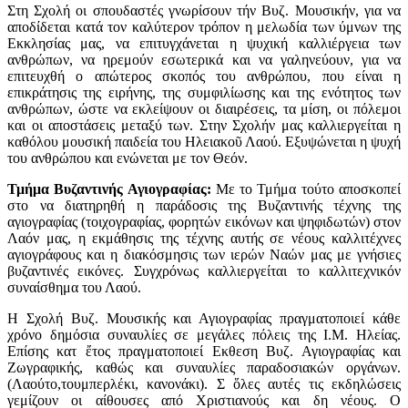
Στη Σχολή οι σπουδαστές γνωρίσουν τήν Βυζ. Μουσικήν, για να
αποδίδεται κατά τον καλύτερον τρόπον η μελωδία των ύμνων της
Εκκλησίας μας, να επιτυγχάνεται η ψυχική καλλιέργεια των
ανθρώπων, να ηρεμούν εσωτερικά και να γαληνεύουν, για να
επιτευχθή ο απώτερος σκοπός του ανθρώπου, που είναι η
επικράτησις της ειρήνης, της συμφιλίωσης και της ενότητος των
ανθρώπων, ώστε να εκλείψουν οι διαιρέσεις, τα μίση, οι πόλεμοι
και οι αποστάσεις μεταξύ των. Στην Σχολήν μας καλλιεργείται η
καθόλου μουσική παιδεία του Ηλειακοῦ Λαού. Εξυψώνεται η ψυχή
του ανθρώπου και ενώνεται με τον Θεόν.
Τμήμα Βυζαντινής Αγιογραφίας:
Με το Τμήμα τούτο αποσκοπεί
στο να διατηρηθή η παράδοσις της Βυζαντινής τέχνης της
αγιογραφίας (τοιχογραφίας, φορητών εικόνων και ψηφιδωτών) στον
Λαόν μας, η εκμάθησις της τέχνης αυτής σε νέους καλλιτέχνες
αγιογράφους και η διακόσμησις των ιερών Ναών μας με γνήσιες
βυζαντινές εικόνες. Συγχρόνως καλλιεργείται το καλλιτεχνικόν
συναίσθημα του Λαού.
Η Σχολή Βυζ. Μουσικής και Αγιογραφίας πραγματοποιεί κάθε
χρόνο δημόσια συναυλίες σε μεγάλες πόλεις της Ι.Μ. Ηλείας.
Επίσης κατ ἔτος πραγματοποιεί Εκθεση Βυζ. Αγιογραφίας και
Ζωγραφικής, καθώς και συναυλίες παραδοσιακών οργάνων.
(Λαούτο,τουμπερλέκι, κανονάκι). Σ ὅλες αυτές τις εκδηλώσεις
γεμίζουν οι αίθουσες από Χριστιανούς και δη νέους. Ο