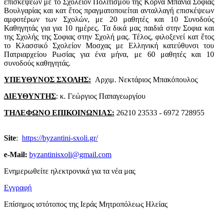
επισκέψεων με το Σχολείον Πολιτισμού της Κορνα Μπάνια Σοφιας
Βουλγαρίας και κατ ἔτος πραγματοποιείται ανταλλαγή επισκέψεων
αμφοτέρων των Σχολών, με 20 μαθητές και 10 Συνοδούς
Καθηγητάς για για 10 ημέρες. Τα δικά μας παιδιά στην Σοφια και
της Σχολής της Σοφιας στην Σχολή μας. Τέλος, φιλοξενεί κατ ἔτος
το Κλασσικό Σχολείον Μοσχας με Ελληνική κατεύθυνσι του
Πατριαρχείου Ρωσίας για ένα μήνα, με 60 μαθητές και 10
συνοδούς καθηγητάς.
ΥΠΕΥΘΥΝΟΣ ΣΧΟΛΗΣ:
Αρχιμ. Νεκτάριος Μπακόπουλος
ΔΙΕΥΘΥΝΤΗΣ
: κ. Γεώργιος Παπαγεωργίου
ΤΗΛΕΦΩΝΟ ΕΠΙΚΟΙΝΩΝΙΑΣ:
26210 23533 - 6972 728955
Site
:
https://byzantini-sxoli.gr/
e-Mail:
byzantinisxoli@gmail.com
Ενημερωθείτε ηλεκτρονικά για τα νέα μας
Εγγραφή
Επίσημος ιστότοπος της Ιεράς Μητροπόλεως Ηλείας