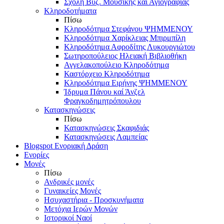
Σχολή Βυζ. Μουσικής και Αγιογραφίας
Κληροδοτήματα
Πίσω
Κληροδότημα Στεφάνου ΨΗΜΜΕΝΟΥ
Κληροδότημα Χαρίκλειας Μπιρμπίλη
Κληροδότημα Αφροδίτης Λυκουργιώτου
Σωτηροπούλειος Ηλειακή Βιβλιοθήκη
Αγγελακοπούλειο Κληροδότημα
Καστόρχειο Κληροδότημα
Κληροδότημα Ειρήνης ΨΗΜΜΕΝΟΥ
Ίδρυμα Πάνου καί Άνζελ
Φραγκοδημητρόπουλου
Κατασκηνώσεις
Πίσω
Κατασκηνώσεις Σκαφιδιάς
Κατασκηνώσεις Λαμπείας
Blogspot Ενοριακή Δράση
Ενορίες
Μονές
Πίσω
Ανδρικές μονές
Γυναικείες Μονές
Ησυχαστήρια - Προσκυνήματα
Μετόχια Ιερών Μονών
Ιστορικοί Ναοί