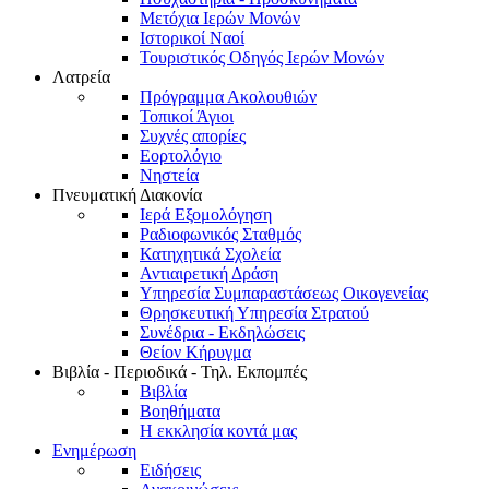
Μετόχια Ιερών Μονών
Ιστορικοί Ναοί
Τουριστικός Οδηγός Ιερών Μονών
Λατρεία
Πρόγραμμα Ακολουθιών
Τοπικοί Άγιοι
Συχνές απορίες
Εορτολόγιο
Νηστεία
Πνευματική Διακονία
Ιερά Εξομολόγηση
Ραδιοφωνικός Σταθμός
Κατηχητικά Σχολεία
Αντιαιρετική Δράση
Υπηρεσία Συμπαραστάσεως Οικογενείας
Θρησκευτική Υπηρεσία Στρατού
Συνέδρια - Εκδηλώσεις
Θείον Κήρυγμα
Βιβλία - Περιοδικά - Τηλ. Εκπομπές
Βιβλία
Βοηθήματα
Η εκκλησία κοντά μας
Ενημέρωση
Ειδήσεις