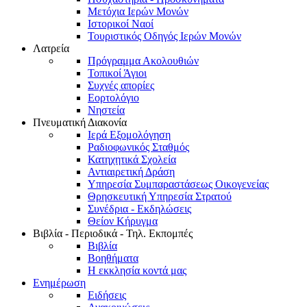
Μετόχια Ιερών Μονών
Ιστορικοί Ναοί
Τουριστικός Οδηγός Ιερών Μονών
Λατρεία
Πρόγραμμα Ακολουθιών
Τοπικοί Άγιοι
Συχνές απορίες
Εορτολόγιο
Νηστεία
Πνευματική Διακονία
Ιερά Εξομολόγηση
Ραδιοφωνικός Σταθμός
Κατηχητικά Σχολεία
Αντιαιρετική Δράση
Υπηρεσία Συμπαραστάσεως Οικογενείας
Θρησκευτική Υπηρεσία Στρατού
Συνέδρια - Εκδηλώσεις
Θείον Κήρυγμα
Βιβλία - Περιοδικά - Τηλ. Εκπομπές
Βιβλία
Βοηθήματα
Η εκκλησία κοντά μας
Ενημέρωση
Ειδήσεις