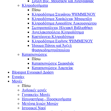
Σχολή Βυζ. Μουσικής και Αγιογραφίας
Κληροδοτήματα
Πίσω
Κληροδότημα Στεφάνου ΨΗΜΜΕΝΟΥ
Κληροδότημα Χαρίκλειας Μπιρμπίλη
Κληροδότημα Αφροδίτης Λυκουργιώτου
Σωτηροπούλειος Ηλειακή Βιβλιοθήκη
Αγγελακοπούλειο Κληροδότημα
Καστόρχειο Κληροδότημα
Κληροδότημα Ειρήνης ΨΗΜΜΕΝΟΥ
Ίδρυμα Πάνου καί Άνζελ
Φραγκοδημητρόπουλου
Κατασκηνώσεις
Πίσω
Κατασκηνώσεις Σκαφιδιάς
Κατασκηνώσεις Λαμπείας
Blogspot Ενοριακή Δράση
Ενορίες
Μονές
Πίσω
Ανδρικές μονές
Γυναικείες Μονές
Ησυχαστήρια - Προσκυνήματα
Μετόχια Ιερών Μονών
Ιστορικοί Ναοί