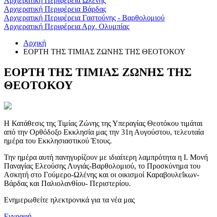
Αρχιερατική Περιφέρεια Ωλένης
Αρχιερατική Περιφέρεια Βάρδας
Αρχιερατική Περιφέρεια Γαστούνης - Βαρθολομιού
Αρχιερατική Περιφέρεια Αρχ. Ολυμπίας
Αρχική
ΕΟΡΤΗ ΤΗΣ ΤΙΜΙΑΣ ΖΩΝΗΣ ΤΗΣ ΘΕΟΤΟΚΟΥ
ΕΟΡΤΗ ΤΗΣ ΤΙΜΙΑΣ ΖΩΝΗΣ ΤΗΣ
ΘΕΟΤΟΚΟΥ
Η Κατάθεσις της Τιμίας Ζώνης της Υπεραγίας Θεο­τόκου τιμάται
από την Ορθόδοξο Εκκλησία μας την 31η Αυγούστου, τελευ­ταία
ημέρα του Εκκλησιαστικού Έτους.
Την ημέρα αυτή πανηγυρίζουν με ιδιαίτερη λαμπρότητα η Ι. Μονή
Πανα­γίας Ελεούσης Λυγιάς-Βαρθολομιού, το Προσκύνημα του
Ασκητή στο Γούμερο-Ωλένης και οι οικισμοί Καραβουλεΐκων-
Βάρδας και Παλιολανθίου- Περιστερίου.
Ενημερωθείτε ηλεκτρονικά για τα νέα μας
Εγγραφή