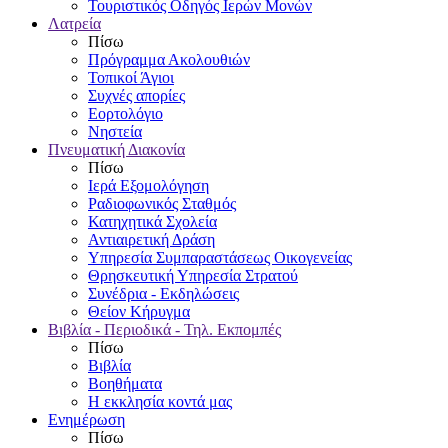
Τουριστικός Οδηγός Ιερών Μονών
Λατρεία
Πίσω
Πρόγραμμα Ακολουθιών
Τοπικοί Άγιοι
Συχνές απορίες
Εορτολόγιο
Νηστεία
Πνευματική Διακονία
Πίσω
Ιερά Εξομολόγηση
Ραδιοφωνικός Σταθμός
Κατηχητικά Σχολεία
Αντιαιρετική Δράση
Υπηρεσία Συμπαραστάσεως Οικογενείας
Θρησκευτική Υπηρεσία Στρατού
Συνέδρια - Εκδηλώσεις
Θείον Κήρυγμα
Βιβλία - Περιοδικά - Τηλ. Εκπομπές
Πίσω
Βιβλία
Βοηθήματα
Η εκκλησία κοντά μας
Ενημέρωση
Πίσω