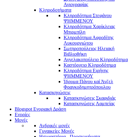
Αγιογραφίας
Κληροδοτήματα
Κληροδότημα Στεφάνου
ΨΗΜΜΕΝΟΥ
Κληροδότημα Χαρίκλειας
Μπιρμπίλη
Κληροδότημα Αφροδίτης
Λυκουργιώτου
Σωτηροπούλειος Ηλειακή
Βιβλιοθήκη
Αγγελακοπούλειο Κληροδότημα
Καστόρχειο Κληροδότημα
Κληροδότημα Ειρήνης
ΨΗΜΜΕΝΟΥ
Ίδρυμα Πάνου καί Άνζελ
Φραγκοδημητρόπουλου
Κατασκηνώσεις
Κατασκηνώσεις Σκαφιδιάς
Κατασκηνώσεις Λαμπείας
Blogspot Ενοριακή Δράση
Ενορίες
Μονές
Ανδρικές μονές
Γυναικείες Μονές
Ησυχαστήρια - Προσκυνήματα