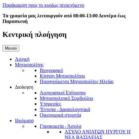
Παράκαμψη προς το κυρίως περιεχόμενο
Τα γραφεία μας λειτουργούν από 08:00-13:00 Δευτέρα έως
Παρασκευή
Κεντρική πλοήγηση
Μενού
Αρχική
Μητροπολίτης
Βιογραφικό
Κίνηση Μητροπολίτου
Προηγούμενοι Μητροπολίτες Ηλείας
Διοίκηση
Αρχιερατκοί Επίτροποι
Μητροπολιτικό Συμβούλιο
Υπηρεσίες
'Έντυπα - Δικαιολογητικά
Οικονομικά στοιχεία
Ιδρύματα
Γηροκομεία - Άσυλα
ΑΣΥΛΟ ΑΝΙΑΤΩΝ ΠΥΡΓΟΥ Η
ΝΕΑ ΒΑΣΙΛΕΙΑΣ