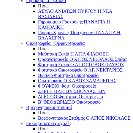
Γηροκομεία - Άσυλα
Πίσω
ΑΣΥΛΟ ΑΝΙΑΤΩΝ ΠΥΡΓΟΥ Η ΝΕΑ
ΒΑΣΙΛΕΙΑΣ
Γηροκομείο Γαστούνης ΠΑΝΑΓΙΑ Η
ΚΑΘΟΛΙΚΗ
Ιδρυμα Χρονίως Πασχόντων ΠΑΝΑΓΙΑ Η
ΒΛΑΧΕΡΝΑ
Οικοτροφεία - Ορφανοτροφεία
Πίσω
Μαθητική Εστία Η ΑΓΙΑ ΦΙΛΟΘΕΗ
Ορφανοτροφείο Ο ΑΓΙΟΣ ΝΙΚΟΛΑΟΣ Σπάτα
Φοιτητική Εστία Ο ΑΠΟΣΤΟΛΟΣ ΠΑΥΛΟΣ
Φοιτητικό Οικοτροφείο Ο ΑΓ. ΝΕΚΤΑΡΙΟΣ
Βώσειο Φοιτητικό Οικοτροφείο
Οικοτροφείο Ο ΚΑΛΟΣ ΣΑΜΑΡΕΙΤΗΣ
ΦΟΥΦΕΙΟ Φοιτ. Οικοτροφείο
ΣΤΕΓΗ ΗΛΕΙΩΝ ΣΠΟΥΔΑΣΤΩΝ
ΔΡΕΣΕΙΟ Φοιτητικό Οικοτροφείο
Β' ΘΕΟΔΩΡΙΔΕΙΟ Οικοτροφείο
Βρεφονηπιακοί σταθμοί
Πίσω
Βρεφονηπιακός Σταθμός Ο ΑΓΙΟΣ ΝΙΚΟΛΑΟΣ
Εκκλησιαστικές σχολές
Πίσω