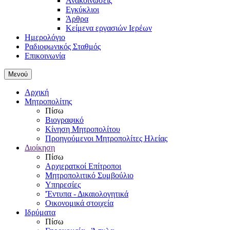
Ανακοινώσεις
Εγκύκλιοι
Άρθρα
Κείμενα εργασιών Ιερέων
Ημερολόγιο
Ραδιοφωνικός Σταθμός
Επικοινωνία
Μενού
Αρχική
Μητροπολίτης
Πίσω
Βιογραφικό
Κίνηση Μητροπολίτου
Προηγούμενοι Μητροπολίτες Ηλείας
Διοίκηση
Πίσω
Αρχιερατκοί Επίτροποι
Μητροπολιτικό Συμβούλιο
Υπηρεσίες
'Έντυπα - Δικαιολογητικά
Οικονομικά στοιχεία
Ιδρύματα
Πίσω