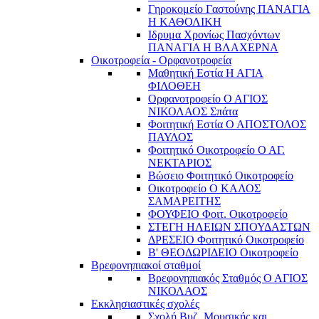
Γηροκομείο Γαστούνης ΠΑΝΑΓΙΑ
Η ΚΑΘΟΛΙΚΗ
Ιδρυμα Χρονίως Πασχόντων
ΠΑΝΑΓΙΑ Η ΒΛΑΧΕΡΝΑ
Οικοτροφεία - Ορφανοτροφεία
Μαθητική Εστία Η ΑΓΙΑ
ΦΙΛΟΘΕΗ
Ορφανοτροφείο Ο ΑΓΙΟΣ
ΝΙΚΟΛΑΟΣ Σπάτα
Φοιτητική Εστία Ο ΑΠΟΣΤΟΛΟΣ
ΠΑΥΛΟΣ
Φοιτητικό Οικοτροφείο Ο ΑΓ.
ΝΕΚΤΑΡΙΟΣ
Βώσειο Φοιτητικό Οικοτροφείο
Οικοτροφείο Ο ΚΑΛΟΣ
ΣΑΜΑΡΕΙΤΗΣ
ΦΟΥΦΕΙΟ Φοιτ. Οικοτροφείο
ΣΤΕΓΗ ΗΛΕΙΩΝ ΣΠΟΥΔΑΣΤΩΝ
ΔΡΕΣΕΙΟ Φοιτητικό Οικοτροφείο
Β' ΘΕΟΔΩΡΙΔΕΙΟ Οικοτροφείο
Βρεφονηπιακοί σταθμοί
Βρεφονηπιακός Σταθμός Ο ΑΓΙΟΣ
ΝΙΚΟΛΑΟΣ
Εκκλησιαστικές σχολές
Σχολή Βυζ. Μουσικής και