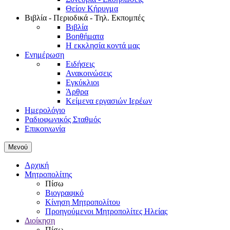
Θείον Κήρυγμα
Βιβλία - Περιοδικά - Τηλ. Εκπομπές
Βιβλία
Βοηθήματα
Η εκκλησία κοντά μας
Ενημέρωση
Ειδήσεις
Ανακοινώσεις
Εγκύκλιοι
Άρθρα
Κείμενα εργασιών Ιερέων
Ημερολόγιο
Ραδιοφωνικός Σταθμός
Επικοινωνία
Μενού
Αρχική
Μητροπολίτης
Πίσω
Βιογραφικό
Κίνηση Μητροπολίτου
Προηγούμενοι Μητροπολίτες Ηλείας
Διοίκηση
Πίσω