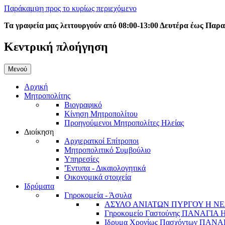
Παράκαμψη προς το κυρίως περιεχόμενο
Τα γραφεία μας λειτουργούν από 08:00-13:00 Δευτέρα έως Παρ
Κεντρική πλοήγηση
Μενού
Αρχική
Μητροπολίτης
Βιογραφικό
Κίνηση Μητροπολίτου
Προηγούμενοι Μητροπολίτες Ηλείας
Διοίκηση
Αρχιερατκοί Επίτροποι
Μητροπολιτικό Συμβούλιο
Υπηρεσίες
'Έντυπα - Δικαιολογητικά
Οικονομικά στοιχεία
Ιδρύματα
Γηροκομεία - Άσυλα
ΑΣΥΛΟ ΑΝΙΑΤΩΝ ΠΥΡΓΟΥ Η ΝΕ
Γηροκομείο Γαστούνης ΠΑΝΑΓΙΑ
Ιδρυμα Χρονίως Πασχόντων ΠΑ