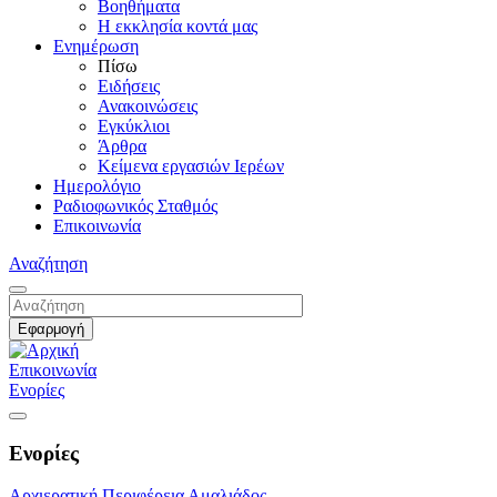
Βοηθήματα
Η εκκλησία κοντά μας
Ενημέρωση
Πίσω
Ειδήσεις
Ανακοινώσεις
Εγκύκλιοι
Άρθρα
Κείμενα εργασιών Ιερέων
Ημερολόγιο
Ραδιοφωνικός Σταθμός
Επικοινωνία
Αναζήτηση
Επικοινωνία
Ενορίες
Ενορίες
Αρχιερατική Περιφέρεια Αμαλιάδος