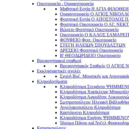
Οικοτροφεία - Ορφανοτροφεία
Μαθητική Εστία Η ΑΓΙΑ ΦΙΛΟΘΕΗ
Ορφανοτροφείο Ο ΑΓΙΟΣ ΝΙΚΟΛΑ
Φοιτητική Εστία Ο ΑΠΟΣΤΟΛΟΣ 
Φοιτητικό Οικοτροφείο Ο ΑΓ. ΝΕΚ
Βώσειο Φοιτητικό Οικοτροφείο
Οικοτροφείο Ο ΚΑΛΟΣ ΣΑΜΑΡΕΙ
ΦΟΥΦΕΙΟ Φοιτ. Οικοτροφείο
ΣΤΕΓΗ ΗΛΕΙΩΝ ΣΠΟΥΔΑΣΤΩΝ
ΔΡΕΣΕΙΟ Φοιτητικό Οικοτροφείο
Β' ΘΕΟΔΩΡΙΔΕΙΟ Οικοτροφείο
Βρεφονηπιακοί σταθμοί
Βρεφονηπιακός Σταθμός Ο ΑΓΙΟΣ
Εκκλησιαστικές σχολές
Σχολή Βυζ. Μουσικής και Αγιογραφί
Κληροδοτήματα
Κληροδότημα Στεφάνου ΨΗΜΜΕ
Κληροδότημα Χαρίκλειας Μπιρμπίλ
Κληροδότημα Αφροδίτης Λυκουργιώ
Σωτηροπούλειος Ηλειακή Βιβλιοθήκ
Αγγελακοπούλειο Κληροδότημα
Καστόρχειο Κληροδότημα
Κληροδότημα Ειρήνης ΨΗΜΜΕΝΟ
Ίδρυμα Πάνου καί Άνζελ Φραγκοδη
Κατασκηνώσεις