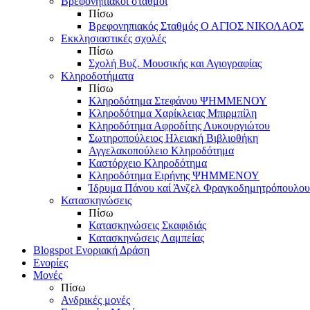
Βρεφονηπιακοί σταθμοί
Πίσω
Βρεφονηπιακός Σταθμός Ο ΑΓΙΟΣ ΝΙΚΟΛΑΟΣ
Εκκλησιαστικές σχολές
Πίσω
Σχολή Βυζ. Μουσικής και Αγιογραφίας
Κληροδοτήματα
Πίσω
Κληροδότημα Στεφάνου ΨΗΜΜΕΝΟΥ
Κληροδότημα Χαρίκλειας Μπιρμπίλη
Κληροδότημα Αφροδίτης Λυκουργιώτου
Σωτηροπούλειος Ηλειακή Βιβλιοθήκη
Αγγελακοπούλειο Κληροδότημα
Καστόρχειο Κληροδότημα
Κληροδότημα Ειρήνης ΨΗΜΜΕΝΟΥ
Ίδρυμα Πάνου καί Άνζελ Φραγκοδημητρόπουλου
Κατασκηνώσεις
Πίσω
Κατασκηνώσεις Σκαφιδιάς
Κατασκηνώσεις Λαμπείας
Blogspot Ενοριακή Δράση
Ενορίες
Μονές
Πίσω
Ανδρικές μονές