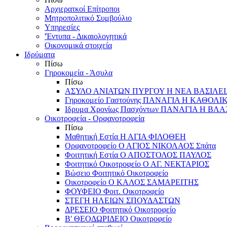
Αρχιερατκοί Επίτροποι
Μητροπολιτικό Συμβούλιο
Υπηρεσίες
'Έντυπα - Δικαιολογητικά
Οικονομικά στοιχεία
Ιδρύματα
Πίσω
Γηροκομεία - Άσυλα
Πίσω
ΑΣΥΛΟ ΑΝΙΑΤΩΝ ΠΥΡΓΟΥ Η ΝΕΑ ΒΑΣΙΛΕ
Γηροκομείο Γαστούνης ΠΑΝΑΓΙΑ Η ΚΑΘΟΛΙ
Ιδρυμα Χρονίως Πασχόντων ΠΑΝΑΓΙΑ Η Β
Οικοτροφεία - Ορφανοτροφεία
Πίσω
Μαθητική Εστία Η ΑΓΙΑ ΦΙΛΟΘΕΗ
Ορφανοτροφείο Ο ΑΓΙΟΣ ΝΙΚΟΛΑΟΣ Σπάτα
Φοιτητική Εστία Ο ΑΠΟΣΤΟΛΟΣ ΠΑΥΛΟΣ
Φοιτητικό Οικοτροφείο Ο ΑΓ. ΝΕΚΤΑΡΙΟΣ
Βώσειο Φοιτητικό Οικοτροφείο
Οικοτροφείο Ο ΚΑΛΟΣ ΣΑΜΑΡΕΙΤΗΣ
ΦΟΥΦΕΙΟ Φοιτ. Οικοτροφείο
ΣΤΕΓΗ ΗΛΕΙΩΝ ΣΠΟΥΔΑΣΤΩΝ
ΔΡΕΣΕΙΟ Φοιτητικό Οικοτροφείο
Β' ΘΕΟΔΩΡΙΔΕΙΟ Οικοτροφείο