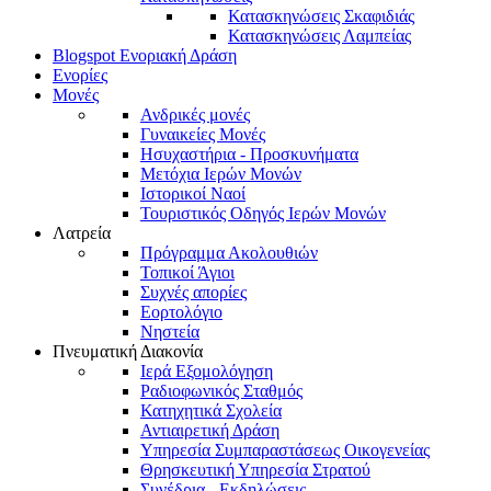
Κατασκηνώσεις Σκαφιδιάς
Κατασκηνώσεις Λαμπείας
Blogspot Ενοριακή Δράση
Ενορίες
Μονές
Ανδρικές μονές
Γυναικείες Μονές
Ησυχαστήρια - Προσκυνήματα
Μετόχια Ιερών Μονών
Ιστορικοί Ναοί
Τουριστικός Οδηγός Ιερών Μονών
Λατρεία
Πρόγραμμα Ακολουθιών
Τοπικοί Άγιοι
Συχνές απορίες
Εορτολόγιο
Νηστεία
Πνευματική Διακονία
Ιερά Εξομολόγηση
Ραδιοφωνικός Σταθμός
Κατηχητικά Σχολεία
Αντιαιρετική Δράση
Υπηρεσία Συμπαραστάσεως Οικογενείας
Θρησκευτική Υπηρεσία Στρατού
Συνέδρια - Εκδηλώσεις