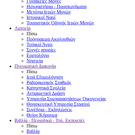
Γυναικείες Μονές
Ησυχαστήρια - Προσκυνήματα
Μετόχια Ιερών Μονών
Ιστορικοί Ναοί
Τουριστικός Οδηγός Ιερών Μονών
Λατρεία
Πίσω
Πρόγραμμα Ακολουθιών
Τοπικοί Άγιοι
Συχνές απορίες
Εορτολόγιο
Νηστεία
Πνευματική Διακονία
Πίσω
Ιερά Εξομολόγηση
Ραδιοφωνικός Σταθμός
Κατηχητικά Σχολεία
Αντιαιρετική Δράση
Υπηρεσία Συμπαραστάσεως Οικογενείας
Θρησκευτική Υπηρεσία Στρατού
Συνέδρια - Εκδηλώσεις
Θείον Κήρυγμα
Βιβλία - Περιοδικά - Τηλ. Εκπομπές
Πίσω
Βιβλία