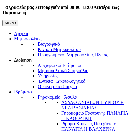
Παράκαμψη
Τα γραφεία μας λειτουργούν από 08:00-13:00 Δευτέρα έως
προς
Παρασκευή
το
κυρίως
Μενού
Κεντρική
περιεχόμενο
Αρχική
πλοήγηση
Μητροπολίτης
Βιογραφικό
Κίνηση Μητροπολίτου
Προηγούμενοι Μητροπολίτες Ηλείας
Διοίκηση
Αρχιερατκοί Επίτροποι
Μητροπολιτικό Συμβούλιο
Υπηρεσίες
'Έντυπα - Δικαιολογητικά
Οικονομικά στοιχεία
Ιδρύματα
Γηροκομεία - Άσυλα
ΑΣΥΛΟ ΑΝΙΑΤΩΝ ΠΥΡΓΟΥ Η
ΝΕΑ ΒΑΣΙΛΕΙΑΣ
Γηροκομείο Γαστούνης ΠΑΝΑΓΙΑ
Η ΚΑΘΟΛΙΚΗ
Ιδρυμα Χρονίως Πασχόντων
ΠΑΝΑΓΙΑ Η ΒΛΑΧΕΡΝΑ