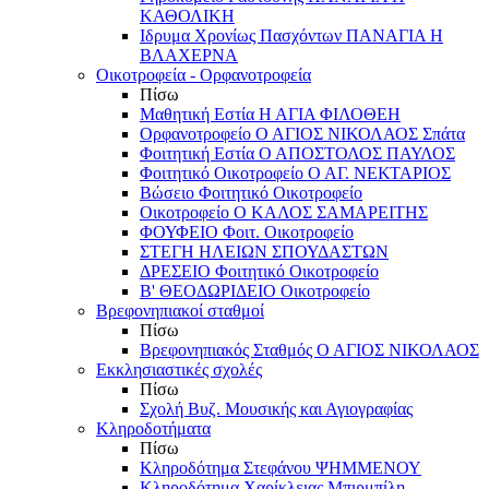
ΚΑΘΟΛΙΚΗ
Ιδρυμα Χρονίως Πασχόντων ΠΑΝΑΓΙΑ Η
ΒΛΑΧΕΡΝΑ
Οικοτροφεία - Ορφανοτροφεία
Πίσω
Μαθητική Εστία Η ΑΓΙΑ ΦΙΛΟΘΕΗ
Ορφανοτροφείο Ο ΑΓΙΟΣ ΝΙΚΟΛΑΟΣ Σπάτα
Φοιτητική Εστία Ο ΑΠΟΣΤΟΛΟΣ ΠΑΥΛΟΣ
Φοιτητικό Οικοτροφείο Ο ΑΓ. ΝΕΚΤΑΡΙΟΣ
Βώσειο Φοιτητικό Οικοτροφείο
Οικοτροφείο Ο ΚΑΛΟΣ ΣΑΜΑΡΕΙΤΗΣ
ΦΟΥΦΕΙΟ Φοιτ. Οικοτροφείο
ΣΤΕΓΗ ΗΛΕΙΩΝ ΣΠΟΥΔΑΣΤΩΝ
ΔΡΕΣΕΙΟ Φοιτητικό Οικοτροφείο
Β' ΘΕΟΔΩΡΙΔΕΙΟ Οικοτροφείο
Βρεφονηπιακοί σταθμοί
Πίσω
Βρεφονηπιακός Σταθμός Ο ΑΓΙΟΣ ΝΙΚΟΛΑΟΣ
Εκκλησιαστικές σχολές
Πίσω
Σχολή Βυζ. Μουσικής και Αγιογραφίας
Κληροδοτήματα
Πίσω
Κληροδότημα Στεφάνου ΨΗΜΜΕΝΟΥ
Κληροδότημα Χαρίκλειας Μπιρμπίλη