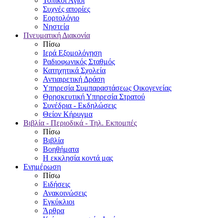
Τοπικοί Άγιοι
Συχνές απορίες
Εορτολόγιο
Νηστεία
Πνευματική Διακονία
Πίσω
Ιερά Εξομολόγηση
Ραδιοφωνικός Σταθμός
Κατηχητικά Σχολεία
Αντιαιρετική Δράση
Υπηρεσία Συμπαραστάσεως Οικογενείας
Θρησκευτική Υπηρεσία Στρατού
Συνέδρια - Εκδηλώσεις
Θείον Κήρυγμα
Βιβλία - Περιοδικά - Τηλ. Εκπομπές
Πίσω
Βιβλία
Βοηθήματα
Η εκκλησία κοντά μας
Ενημέρωση
Πίσω
Ειδήσεις
Ανακοινώσεις
Εγκύκλιοι
Άρθρα