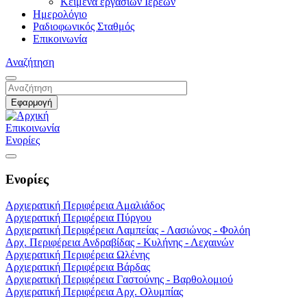
Κείμενα εργασιών Ιερέων
Ημερολόγιο
Ραδιοφωνικός Σταθμός
Επικοινωνία
Αναζήτηση
Επικοινωνία
Ενορίες
Ενορίες
Αρχιερατική Περιφέρεια Αμαλιάδος
Αρχιερατική Περιφέρεια Πύργου
Αρχιερατική Περιφέρεια Λαμπείας - Λασιώνος - Φολόη
Αρχ. Περιφέρεια Ανδραβίδας - Κυλήνης - Λεχαινών
Αρχιερατική Περιφέρεια Ωλένης
Αρχιερατική Περιφέρεια Βάρδας
Αρχιερατική Περιφέρεια Γαστούνης - Βαρθολομιού
Αρχιερατική Περιφέρεια Αρχ. Ολυμπίας