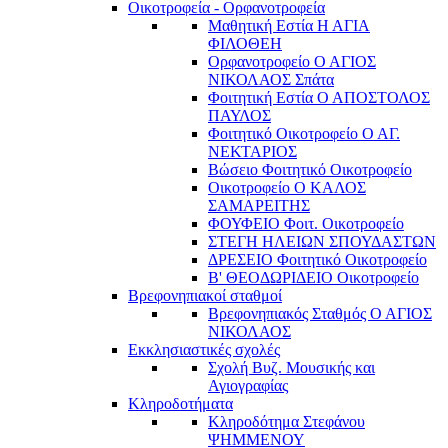
Οικοτροφεία - Ορφανοτροφεία
Μαθητική Εστία Η ΑΓΙΑ
ΦΙΛΟΘΕΗ
Ορφανοτροφείο Ο ΑΓΙΟΣ
ΝΙΚΟΛΑΟΣ Σπάτα
Φοιτητική Εστία Ο ΑΠΟΣΤΟΛΟΣ
ΠΑΥΛΟΣ
Φοιτητικό Οικοτροφείο Ο ΑΓ.
ΝΕΚΤΑΡΙΟΣ
Βώσειο Φοιτητικό Οικοτροφείο
Οικοτροφείο Ο ΚΑΛΟΣ
ΣΑΜΑΡΕΙΤΗΣ
ΦΟΥΦΕΙΟ Φοιτ. Οικοτροφείο
ΣΤΕΓΗ ΗΛΕΙΩΝ ΣΠΟΥΔΑΣΤΩΝ
ΔΡΕΣΕΙΟ Φοιτητικό Οικοτροφείο
Β' ΘΕΟΔΩΡΙΔΕΙΟ Οικοτροφείο
Βρεφονηπιακοί σταθμοί
Βρεφονηπιακός Σταθμός Ο ΑΓΙΟΣ
ΝΙΚΟΛΑΟΣ
Εκκλησιαστικές σχολές
Σχολή Βυζ. Μουσικής και
Αγιογραφίας
Κληροδοτήματα
Κληροδότημα Στεφάνου
ΨΗΜΜΕΝΟΥ