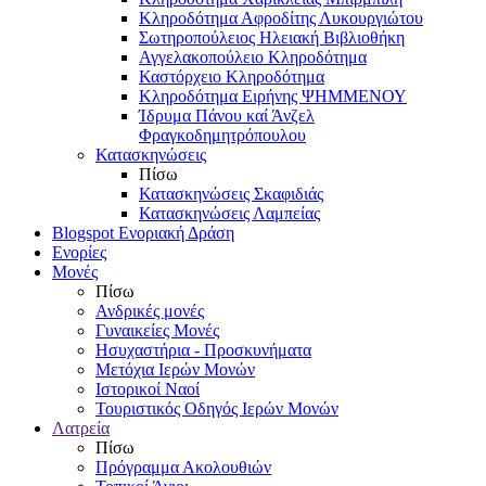
Κληροδότημα Αφροδίτης Λυκουργιώτου
Σωτηροπούλειος Ηλειακή Βιβλιοθήκη
Αγγελακοπούλειο Κληροδότημα
Καστόρχειο Κληροδότημα
Κληροδότημα Ειρήνης ΨΗΜΜΕΝΟΥ
Ίδρυμα Πάνου καί Άνζελ
Φραγκοδημητρόπουλου
Κατασκηνώσεις
Πίσω
Κατασκηνώσεις Σκαφιδιάς
Κατασκηνώσεις Λαμπείας
Blogspot Ενοριακή Δράση
Ενορίες
Μονές
Πίσω
Ανδρικές μονές
Γυναικείες Μονές
Ησυχαστήρια - Προσκυνήματα
Μετόχια Ιερών Μονών
Ιστορικοί Ναοί
Τουριστικός Οδηγός Ιερών Μονών
Λατρεία
Πίσω
Πρόγραμμα Ακολουθιών