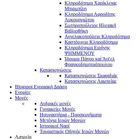
Κληροδότημα Χαρίκλειας
Μπιρμπίλη
Κληροδότημα Αφροδίτης
Λυκουργιώτου
Σωτηροπούλειος Ηλειακή
Βιβλιοθήκη
Αγγελακοπούλειο Κληροδότημα
Καστόρχειο Κληροδότημα
Κληροδότημα Ειρήνης
ΨΗΜΜΕΝΟΥ
Ίδρυμα Πάνου καί Άνζελ
Φραγκοδημητρόπουλου
Κατασκηνώσεις
Κατασκηνώσεις Σκαφιδιάς
Κατασκηνώσεις Λαμπείας
Blogspot Ενοριακή Δράση
Ενορίες
Μονές
Ανδρικές μονές
Γυναικείες Μονές
Ησυχαστήρια - Προσκυνήματα
Μετόχια Ιερών Μονών
Ιστορικοί Ναοί
Τουριστικός Οδηγός Ιερών Μονών
Λατρεία