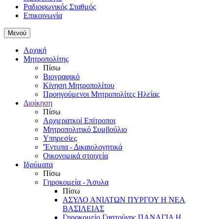
Ραδιοφωνικός Σταθμός
Επικοινωνία
Μενού
Αρχική
Μητροπολίτης
Πίσω
Βιογραφικό
Κίνηση Μητροπολίτου
Προηγούμενοι Μητροπολίτες Ηλείας
Διοίκηση
Πίσω
Αρχιερατκοί Επίτροποι
Μητροπολιτικό Συμβούλιο
Υπηρεσίες
'Έντυπα - Δικαιολογητικά
Οικονομικά στοιχεία
Ιδρύματα
Πίσω
Γηροκομεία - Άσυλα
Πίσω
ΑΣΥΛΟ ΑΝΙΑΤΩΝ ΠΥΡΓΟΥ Η ΝΕΑ
ΒΑΣΙΛΕΙΑΣ
Γηροκομείο Γαστούνης ΠΑΝΑΓΙΑ Η