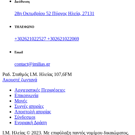
Διεύθυνση
28η Οκτωβρίου 52 Πύργος Ηλεία, 27131
ΤΗΛΕΦΩΝΟ
+302621022527
+302621022069
Email
contact@imilias.gr
Ραδ. Σταθμός Ι.Μ. Ηλείας 107,6FM
Aκουστέ ζωντανά
Αρχιερατικές Περιφέρειες
Επικοινωνία
Υποσέλιδο
Μονές
Συχνές απορίες
Αποστολή απορίας
Σύνδεσμοι
Ενοριακή Δράση
Ι.Μ. Ηλείας © 2023. Με επιφύλαξη παντός νομίμου δικαιώματος.