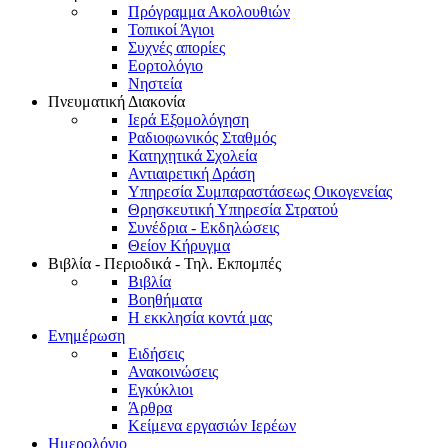
Πρόγραμμα Ακολουθιών
Τοπικοί Άγιοι
Συχνές απορίες
Εορτολόγιο
Νηστεία
Πνευματική Διακονία
Ιερά Εξομολόγηση
Ραδιοφωνικός Σταθμός
Κατηχητικά Σχολεία
Αντιαιρετική Δράση
Υπηρεσία Συμπαραστάσεως Οικογενείας
Θρησκευτική Υπηρεσία Στρατού
Συνέδρια - Εκδηλώσεις
Θείον Κήρυγμα
Βιβλία - Περιοδικά - Τηλ. Εκπομπές
Βιβλία
Βοηθήματα
Η εκκλησία κοντά μας
Ενημέρωση
Ειδήσεις
Ανακοινώσεις
Εγκύκλιοι
Άρθρα
Κείμενα εργασιών Ιερέων
Ημερολόγιο