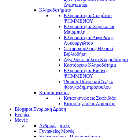
Αγιογραφίας
Κληροδοτήματα
Κληροδότημα Στεφάνου
ΨΗΜΜΕΝΟΥ
Κληροδότημα Χαρίκλειας
Μπιρμπίλη
Κληροδότημα Αφροδίτης
Λυκουργιώτου
Σωτηροπούλειος Ηλειακή
Βιβλιοθήκη
Αγγελακοπούλειο Κληροδότημα
Καστόρχειο Κληροδότημα
Κληροδότημα Ειρήνης
ΨΗΜΜΕΝΟΥ
Ίδρυμα Πάνου καί Άνζελ
Φραγκοδημητρόπουλου
Κατασκηνώσεις
Κατασκηνώσεις Σκαφιδιάς
Κατασκηνώσεις Λαμπείας
Blogspot Ενοριακή Δράση
Ενορίες
Μονές
Ανδρικές μονές
Γυναικείες Μονές
Ησυχαστήρια - Προσκυνήματα