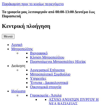
Παράκαμψη προς το κυρίως περιεχόμενο
Τα γραφεία μας λειτουργούν από 08:00-13:00 Δευτέρα έως
Παρασκευή
Κεντρική πλοήγηση
Μενού
Αρχική
Μητροπολίτης
Βιογραφικό
Κίνηση Μητροπολίτου
Προηγούμενοι Μητροπολίτες Ηλείας
Διοίκηση
Αρχιερατκοί Επίτροποι
Μητροπολιτικό Συμβούλιο
Υπηρεσίες
'Έντυπα - Δικαιολογητικά
Οικονομικά στοιχεία
Ιδρύματα
Γηροκομεία - Άσυλα
ΑΣΥΛΟ ΑΝΙΑΤΩΝ ΠΥΡΓΟΥ Η
ΝΕΑ ΒΑΣΙΛΕΙΑΣ