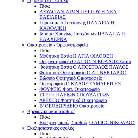
Γηροκομεία - Άσυλα
Πίσω
ΑΣΥΛΟ ΑΝΙΑΤΩΝ ΠΥΡΓΟΥ Η ΝΕΑ
ΒΑΣΙΛΕΙΑΣ
Γηροκομείο Γαστούνης ΠΑΝΑΓΙΑ Η
ΚΑΘΟΛΙΚΗ
Ιδρυμα Χρονίως Πασχόντων ΠΑΝΑΓΙΑ Η
ΒΛΑΧΕΡΝΑ
Οικοτροφεία - Ορφανοτροφεία
Πίσω
Μαθητική Εστία Η ΑΓΙΑ ΦΙΛΟΘΕΗ
Ορφανοτροφείο Ο ΑΓΙΟΣ ΝΙΚΟΛΑΟΣ Σπάτα
Φοιτητική Εστία Ο ΑΠΟΣΤΟΛΟΣ ΠΑΥΛΟΣ
Φοιτητικό Οικοτροφείο Ο ΑΓ. ΝΕΚΤΑΡΙΟΣ
Βώσειο Φοιτητικό Οικοτροφείο
Οικοτροφείο Ο ΚΑΛΟΣ ΣΑΜΑΡΕΙΤΗΣ
ΦΟΥΦΕΙΟ Φοιτ. Οικοτροφείο
ΣΤΕΓΗ ΗΛΕΙΩΝ ΣΠΟΥΔΑΣΤΩΝ
ΔΡΕΣΕΙΟ Φοιτητικό Οικοτροφείο
Β' ΘΕΟΔΩΡΙΔΕΙΟ Οικοτροφείο
Βρεφονηπιακοί σταθμοί
Πίσω
Βρεφονηπιακός Σταθμός Ο ΑΓΙΟΣ ΝΙΚΟΛΑΟΣ
Εκκλησιαστικές σχολές
Πίσω