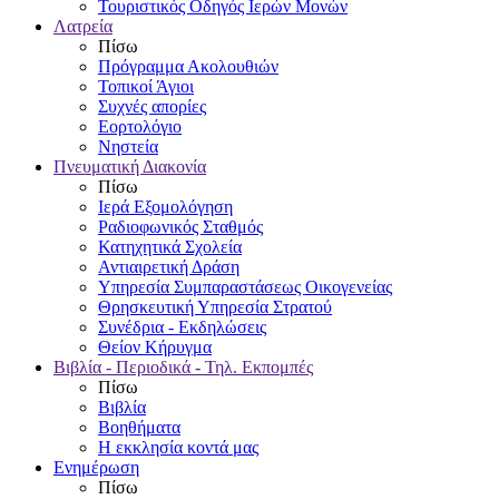
Τουριστικός Οδηγός Ιερών Μονών
Λατρεία
Πίσω
Πρόγραμμα Ακολουθιών
Τοπικοί Άγιοι
Συχνές απορίες
Εορτολόγιο
Νηστεία
Πνευματική Διακονία
Πίσω
Ιερά Εξομολόγηση
Ραδιοφωνικός Σταθμός
Κατηχητικά Σχολεία
Αντιαιρετική Δράση
Υπηρεσία Συμπαραστάσεως Οικογενείας
Θρησκευτική Υπηρεσία Στρατού
Συνέδρια - Εκδηλώσεις
Θείον Κήρυγμα
Βιβλία - Περιοδικά - Τηλ. Εκπομπές
Πίσω
Βιβλία
Βοηθήματα
Η εκκλησία κοντά μας
Ενημέρωση
Πίσω