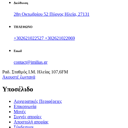
Διεύθυνση
28η Οκτωβρίου 52 Πύργος Ηλεία, 27131
ΤΗΛΕΦΩΝΟ
+302621022527
+302621022069
Email
contact@imilias.gr
Ραδ. Σταθμός Ι.Μ. Ηλείας 107,6FM
Aκουστέ ζωντανά
Υποσέλιδο
Αρχιερατικές Περιφέρειες
Επικοινωνία
Μονές
Συχνές απορίες
Αποστολή απορίας
Σύνδεσμοι