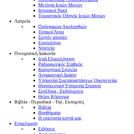
Μετόχια Ιερών Μονών
Ιστορικοί Ναοί
Τουριστικός Οδηγός Ιερών Μονών
Λατρεία
Πρόγραμμα Ακολουθιών
Τοπικοί Άγιοι
Συχνές απορίες
Εορτολόγιο
Νηστεία
Πνευματική Διακονία
Ιερά Εξομολόγηση
Ραδιοφωνικός Σταθμός
Κατηχητικά Σχολεία
Αντιαιρετική Δράση
Υπηρεσία Συμπαραστάσεως Οικογενείας
Θρησκευτική Υπηρεσία Στρατού
Συνέδρια - Εκδηλώσεις
Θείον Κήρυγμα
Βιβλία - Περιοδικά - Τηλ. Εκπομπές
Βιβλία
Βοηθήματα
Η εκκλησία κοντά μας
Ενημέρωση
Ειδήσεις