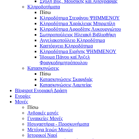
Σχολή Βυζ. Μουσικής και Αγιογραφίας
Κληροδοτήματα
Πίσω
Κληροδότημα Στεφάνου ΨΗΜΜΕΝΟΥ
Κληροδότημα Χαρίκλειας Μπιρμπίλη
Κληροδότημα Αφροδίτης Λυκουργιώτου
Σωτηροπούλειος Ηλειακή Βιβλιοθήκη
Αγγελακοπούλειο Κληροδότημα
Καστόρχειο Κληροδότημα
Κληροδότημα Ειρήνης ΨΗΜΜΕΝΟΥ
Ίδρυμα Πάνου καί Άνζελ
Φραγκοδημητρόπουλου
Κατασκηνώσεις
Πίσω
Κατασκηνώσεις Σκαφιδιάς
Κατασκηνώσεις Λαμπείας
Blogspot Ενοριακή Δράση
Ενορίες
Μονές
Πίσω
Ανδρικές μονές
Γυναικείες Μονές
Ησυχαστήρια - Προσκυνήματα
Μετόχια Ιερών Μονών
Ιστορικοί Ναοί