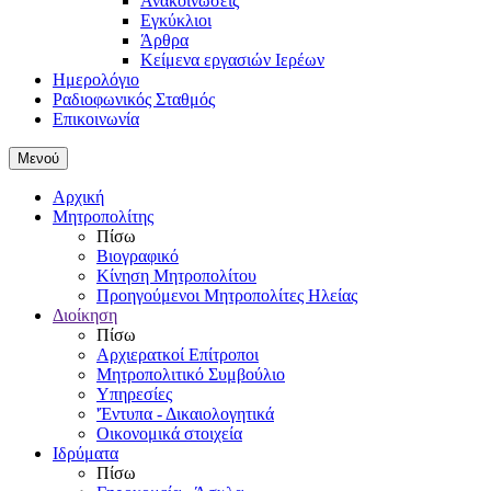
Ανακοινώσεις
Εγκύκλιοι
Άρθρα
Κείμενα εργασιών Ιερέων
Ημερολόγιο
Ραδιοφωνικός Σταθμός
Επικοινωνία
Μενού
Αρχική
Μητροπολίτης
Πίσω
Βιογραφικό
Κίνηση Μητροπολίτου
Προηγούμενοι Μητροπολίτες Ηλείας
Διοίκηση
Πίσω
Αρχιερατκοί Επίτροποι
Μητροπολιτικό Συμβούλιο
Υπηρεσίες
'Έντυπα - Δικαιολογητικά
Οικονομικά στοιχεία
Ιδρύματα
Πίσω