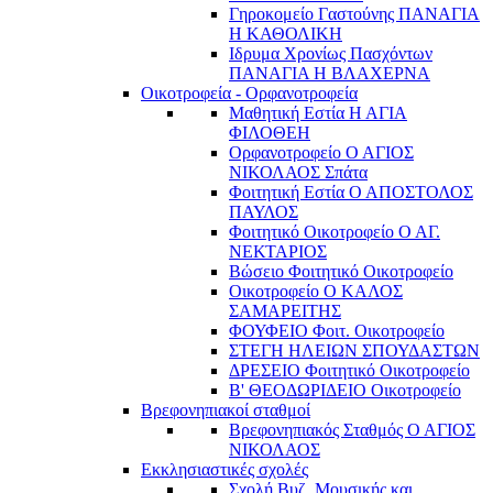
Γηροκομείο Γαστούνης ΠΑΝΑΓΙΑ
Η ΚΑΘΟΛΙΚΗ
Ιδρυμα Χρονίως Πασχόντων
ΠΑΝΑΓΙΑ Η ΒΛΑΧΕΡΝΑ
Οικοτροφεία - Ορφανοτροφεία
Μαθητική Εστία Η ΑΓΙΑ
ΦΙΛΟΘΕΗ
Ορφανοτροφείο Ο ΑΓΙΟΣ
ΝΙΚΟΛΑΟΣ Σπάτα
Φοιτητική Εστία Ο ΑΠΟΣΤΟΛΟΣ
ΠΑΥΛΟΣ
Φοιτητικό Οικοτροφείο Ο ΑΓ.
ΝΕΚΤΑΡΙΟΣ
Βώσειο Φοιτητικό Οικοτροφείο
Οικοτροφείο Ο ΚΑΛΟΣ
ΣΑΜΑΡΕΙΤΗΣ
ΦΟΥΦΕΙΟ Φοιτ. Οικοτροφείο
ΣΤΕΓΗ ΗΛΕΙΩΝ ΣΠΟΥΔΑΣΤΩΝ
ΔΡΕΣΕΙΟ Φοιτητικό Οικοτροφείο
Β' ΘΕΟΔΩΡΙΔΕΙΟ Οικοτροφείο
Βρεφονηπιακοί σταθμοί
Βρεφονηπιακός Σταθμός Ο ΑΓΙΟΣ
ΝΙΚΟΛΑΟΣ
Εκκλησιαστικές σχολές
Σχολή Βυζ. Μουσικής και