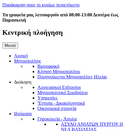
Παράκαμψη προς το κυρίως περιεχόμενο
Τα γραφεία μας λειτουργούν από 08:00-13:00 Δευτέρα έως
Παρασκευή
Κεντρική πλοήγηση
Μενού
Αρχική
Μητροπολίτης
Βιογραφικό
Κίνηση Μητροπολίτου
Προηγούμενοι Μητροπολίτες Ηλείας
Διοίκηση
Αρχιερατκοί Επίτροποι
Μητροπολιτικό Συμβούλιο
Υπηρεσίες
'Έντυπα - Δικαιολογητικά
Οικονομικά στοιχεία
Ιδρύματα
Γηροκομεία - Άσυλα
ΑΣΥΛΟ ΑΝΙΑΤΩΝ ΠΥΡΓΟΥ Η
ΝΕΑ ΒΑΣΙΛΕΙΑΣ