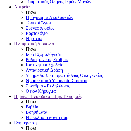
Τουριστικός Οδηγός Ιερών Μονών
Λατρεία
Πίσω
Πρόγραμμα Ακολουθιών
Τοπικοί Άγιοι
Συχνές απορίες
Εορτολόγιο
Νηστεία
Πνευματική Διακονία
Πίσω
Ιερά Εξομολόγηση
Ραδιοφωνικός Σταθμός
Κατηχητικά Σχολεία
Αντιαιρετική Δράση
Υπηρεσία Συμπαραστάσεως Οικογενείας
Θρησκευτική Υπηρεσία Στρατού
Συνέδρια - Εκδηλώσεις
Θείον Κήρυγμα
Βιβλία - Περιοδικά - Τηλ. Εκπομπές
Πίσω
Βιβλία
Βοηθήματα
Η εκκλησία κοντά μας
Ενημέρωση
Πίσω