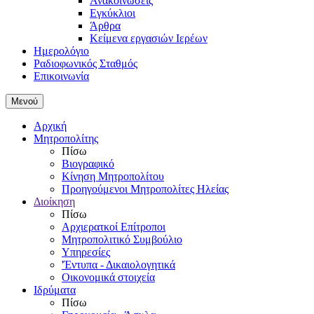
Ανακοινώσεις
Εγκύκλιοι
Άρθρα
Κείμενα εργασιών Ιερέων
Ημερολόγιο
Ραδιοφωνικός Σταθμός
Επικοινωνία
Μενού
Αρχική
Μητροπολίτης
Πίσω
Βιογραφικό
Κίνηση Μητροπολίτου
Προηγούμενοι Μητροπολίτες Ηλείας
Διοίκηση
Πίσω
Αρχιερατκοί Επίτροποι
Μητροπολιτικό Συμβούλιο
Υπηρεσίες
'Έντυπα - Δικαιολογητικά
Οικονομικά στοιχεία
Ιδρύματα
Πίσω