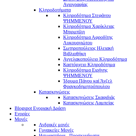
Αγιογραφίας
Κληροδοτήματα
Κληροδότημα Στεφάνου
ΨΗΜΜΕΝΟΥ
Κληροδότημα Χαρίκλειας
Μπιρμπίλη
Κληροδότημα Αφροδίτης
Λυκουργιώτου
Σωτηροπούλειος Ηλειακή
Βιβλιοθήκη
Αγγελακοπούλειο Κληροδότημα
Καστόρχειο Κληροδότημα
Κληροδότημα Ειρήνης
ΨΗΜΜΕΝΟΥ
Ίδρυμα Πάνου καί Άνζελ
Φραγκοδημητρόπουλου
Κατασκηνώσεις
Κατασκηνώσεις Σκαφιδιάς
Κατασκηνώσεις Λαμπείας
Blogspot Ενοριακή Δράση
Ενορίες
Μονές
Ανδρικές μονές
Γυναικείες Μονές
Ησυχαστήρια - Προσκυνήματα