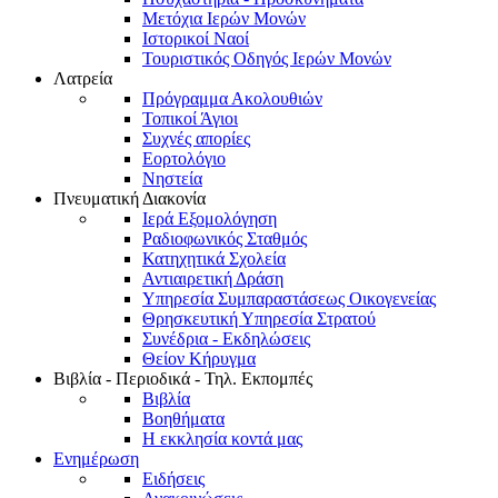
Μετόχια Ιερών Μονών
Ιστορικοί Ναοί
Τουριστικός Οδηγός Ιερών Μονών
Λατρεία
Πρόγραμμα Ακολουθιών
Τοπικοί Άγιοι
Συχνές απορίες
Εορτολόγιο
Νηστεία
Πνευματική Διακονία
Ιερά Εξομολόγηση
Ραδιοφωνικός Σταθμός
Κατηχητικά Σχολεία
Αντιαιρετική Δράση
Υπηρεσία Συμπαραστάσεως Οικογενείας
Θρησκευτική Υπηρεσία Στρατού
Συνέδρια - Εκδηλώσεις
Θείον Κήρυγμα
Βιβλία - Περιοδικά - Τηλ. Εκπομπές
Βιβλία
Βοηθήματα
Η εκκλησία κοντά μας
Ενημέρωση
Ειδήσεις