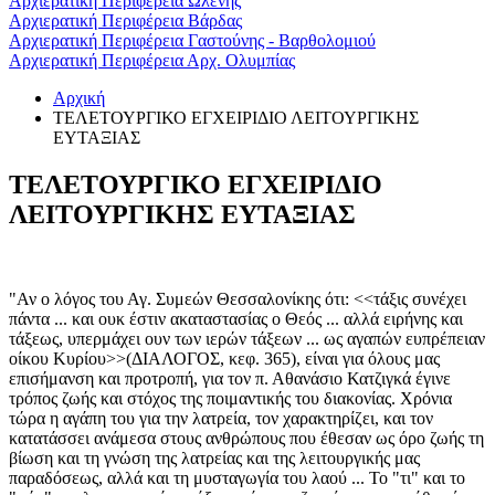
Αρχιερατική Περιφέρεια Ωλένης
Αρχιερατική Περιφέρεια Βάρδας
Αρχιερατική Περιφέρεια Γαστούνης - Βαρθολομιού
Αρχιερατική Περιφέρεια Αρχ. Ολυμπίας
Αρχική
ΤΕΛΕΤΟΥΡΓΙΚΟ ΕΓΧΕΙΡΙΔΙΟ ΛΕΙΤΟΥΡΓΙΚΗΣ
ΕΥΤΑΞΙΑΣ
ΤΕΛΕΤΟΥΡΓΙΚΟ ΕΓΧΕΙΡΙΔΙΟ
ΛΕΙΤΟΥΡΓΙΚΗΣ ΕΥΤΑΞΙΑΣ
"Αν ο λόγος του Αγ. Συμεών Θεσσαλονίκης ότι: <<τάξις συνέχει
πάντα ... και ουκ έστιν ακαταστασίας ο Θεός ... αλλά ειρήνης και
τάξεως, υπερμάχει ουν των ιερών τάξεων ... ως αγαπών ευπρέπειαν
οίκου Κυρίου>>(ΔΙΑΛΟΓΟΣ, κεφ. 365), είναι για όλους μας
επισήμανση και προτροπή, για τον π. Αθανάσιο Κατζιγκά έγινε
τρόπος ζωής και στόχος της ποιμαντικής του διακονίας. Χρόνια
τώρα η αγάπη του για την λατρεία, τον χαρακτηρίζει, και τον
κατατάσσει ανάμεσα στους ανθρώπους που έθεσαν ως όρο ζωής τη
βίωση και τη γνώση της λατρείας και της λειτουργικής μας
παραδόσεως, αλλά και τη μυσταγωγία του λαού ... Το "τι" και το