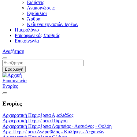
Ειδήσεις
Ανακοινώσεις
Εγκύκλιοι
Άρθρα
Κείμενα εργασιών Ιερέων
Ημερολόγιο
Ραδιοφωνικός Σταθμός
Επικοινωνία
Αναζήτηση
Επικοινωνία
Ενορίες
Ενορίες
Αρχιερατική Περιφέρεια Αμαλιάδος
Αρχιερατική Περιφέρεια Πύργου
Αρχιερατική Περιφέρεια Λαμπείας - Λασιώνος - Φολόη
Αρχ. Περιφέρεια Ανδραβίδας - Κυλήνης - Λεχαινών