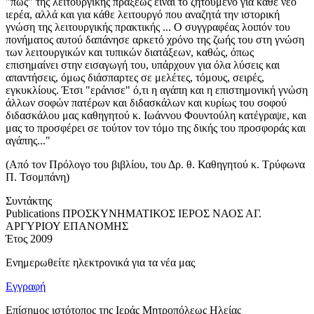
"πώς" της λειτουργικής πράξεως είναι το ζητούμενο για κάθε νέο
ιερέα, αλλά και για κάθε λειτουργό που αναζητά την ιστορική
γνώση της λειτουργικής πρακτικής ... Ο συγγραφέας λοιπόν του
πονήματος αυτού δαπάνησε αρκετό χρόνο της ζωής του στη γνώση
των λειτουργικών και τυπικών διατάξεων, καθώς, όπως
επισημαίνει στην εισαγωγή του, υπάρχουν για όλα λύσεις και
απαντήσεις, όμως διάσπαρτες σε μελέτες, τόμους, σειρές,
εγκυκλίους. Έτσι "εράνισε" ό,τι η αγάπη και η επιστημονική γνώση
άλλων σοφών πατέρων και διδασκάλων και κυρίως του σοφού
διδασκάλου μας καθηγητού κ. Ιωάννου Φουντούλη κατέγραψε, και
μας το προσφέρει σε τούτον τον τόμο της δικής του προσφοράς και
αγάπης..."
(Από τον Πρόλογο του βιβλίου, του Δρ. θ. Καθηγητού κ. Τρύφωνα
Π. Τσομπάνη)
Συντάκτης
Publications
ΠΡΟΣΚΥΝΗΜΑΤΙΚΟΣ ΙΕΡΟΣ ΝΑΟΣ ΑΓ.
ΑΡΓΥΡΙΟΥ ΕΠΑΝΟΜΗΣ
Έτος
2009
Ενημερωθείτε ηλεκτρονικά για τα νέα μας
Εγγραφή
Επίσημος ιστότοπος της Ιεράς Μητροπόλεως Ηλείας