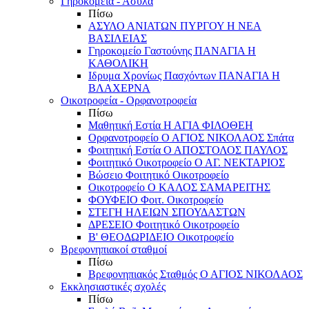
Γηροκομεία - Άσυλα
Πίσω
ΑΣΥΛΟ ΑΝΙΑΤΩΝ ΠΥΡΓΟΥ Η ΝΕΑ
ΒΑΣΙΛΕΙΑΣ
Γηροκομείο Γαστούνης ΠΑΝΑΓΙΑ Η
ΚΑΘΟΛΙΚΗ
Ιδρυμα Χρονίως Πασχόντων ΠΑΝΑΓΙΑ Η
ΒΛΑΧΕΡΝΑ
Οικοτροφεία - Ορφανοτροφεία
Πίσω
Μαθητική Εστία Η ΑΓΙΑ ΦΙΛΟΘΕΗ
Ορφανοτροφείο Ο ΑΓΙΟΣ ΝΙΚΟΛΑΟΣ Σπάτα
Φοιτητική Εστία Ο ΑΠΟΣΤΟΛΟΣ ΠΑΥΛΟΣ
Φοιτητικό Οικοτροφείο Ο ΑΓ. ΝΕΚΤΑΡΙΟΣ
Βώσειο Φοιτητικό Οικοτροφείο
Οικοτροφείο Ο ΚΑΛΟΣ ΣΑΜΑΡΕΙΤΗΣ
ΦΟΥΦΕΙΟ Φοιτ. Οικοτροφείο
ΣΤΕΓΗ ΗΛΕΙΩΝ ΣΠΟΥΔΑΣΤΩΝ
ΔΡΕΣΕΙΟ Φοιτητικό Οικοτροφείο
Β' ΘΕΟΔΩΡΙΔΕΙΟ Οικοτροφείο
Βρεφονηπιακοί σταθμοί
Πίσω
Βρεφονηπιακός Σταθμός Ο ΑΓΙΟΣ ΝΙΚΟΛΑΟΣ
Εκκλησιαστικές σχολές
Πίσω