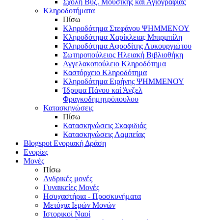
Σχολή Βυζ. Μουσικής και Αγιογραφίας
Κληροδοτήματα
Πίσω
Κληροδότημα Στεφάνου ΨΗΜΜΕΝΟΥ
Κληροδότημα Χαρίκλειας Μπιρμπίλη
Κληροδότημα Αφροδίτης Λυκουργιώτου
Σωτηροπούλειος Ηλειακή Βιβλιοθήκη
Αγγελακοπούλειο Κληροδότημα
Καστόρχειο Κληροδότημα
Κληροδότημα Ειρήνης ΨΗΜΜΕΝΟΥ
Ίδρυμα Πάνου καί Άνζελ
Φραγκοδημητρόπουλου
Κατασκηνώσεις
Πίσω
Κατασκηνώσεις Σκαφιδιάς
Κατασκηνώσεις Λαμπείας
Blogspot Ενοριακή Δράση
Ενορίες
Μονές
Πίσω
Ανδρικές μονές
Γυναικείες Μονές
Ησυχαστήρια - Προσκυνήματα
Μετόχια Ιερών Μονών
Ιστορικοί Ναοί