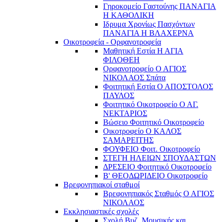
Γηροκομείο Γαστούνης ΠΑΝΑΓΙΑ
Η ΚΑΘΟΛΙΚΗ
Ιδρυμα Χρονίως Πασχόντων
ΠΑΝΑΓΙΑ Η ΒΛΑΧΕΡΝΑ
Οικοτροφεία - Ορφανοτροφεία
Μαθητική Εστία Η ΑΓΙΑ
ΦΙΛΟΘΕΗ
Ορφανοτροφείο Ο ΑΓΙΟΣ
ΝΙΚΟΛΑΟΣ Σπάτα
Φοιτητική Εστία Ο ΑΠΟΣΤΟΛΟΣ
ΠΑΥΛΟΣ
Φοιτητικό Οικοτροφείο Ο ΑΓ.
ΝΕΚΤΑΡΙΟΣ
Βώσειο Φοιτητικό Οικοτροφείο
Οικοτροφείο Ο ΚΑΛΟΣ
ΣΑΜΑΡΕΙΤΗΣ
ΦΟΥΦΕΙΟ Φοιτ. Οικοτροφείο
ΣΤΕΓΗ ΗΛΕΙΩΝ ΣΠΟΥΔΑΣΤΩΝ
ΔΡΕΣΕΙΟ Φοιτητικό Οικοτροφείο
Β' ΘΕΟΔΩΡΙΔΕΙΟ Οικοτροφείο
Βρεφονηπιακοί σταθμοί
Βρεφονηπιακός Σταθμός Ο ΑΓΙΟΣ
ΝΙΚΟΛΑΟΣ
Εκκλησιαστικές σχολές
Σχολή Βυζ. Μουσικής και