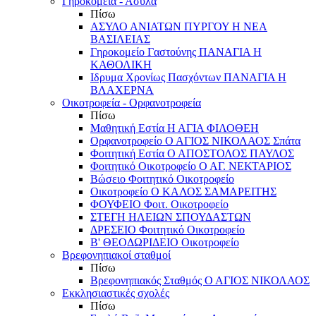
Γηροκομεία - Άσυλα
Πίσω
ΑΣΥΛΟ ΑΝΙΑΤΩΝ ΠΥΡΓΟΥ Η ΝΕΑ
ΒΑΣΙΛΕΙΑΣ
Γηροκομείο Γαστούνης ΠΑΝΑΓΙΑ Η
ΚΑΘΟΛΙΚΗ
Ιδρυμα Χρονίως Πασχόντων ΠΑΝΑΓΙΑ Η
ΒΛΑΧΕΡΝΑ
Οικοτροφεία - Ορφανοτροφεία
Πίσω
Μαθητική Εστία Η ΑΓΙΑ ΦΙΛΟΘΕΗ
Ορφανοτροφείο Ο ΑΓΙΟΣ ΝΙΚΟΛΑΟΣ Σπάτα
Φοιτητική Εστία Ο ΑΠΟΣΤΟΛΟΣ ΠΑΥΛΟΣ
Φοιτητικό Οικοτροφείο Ο ΑΓ. ΝΕΚΤΑΡΙΟΣ
Βώσειο Φοιτητικό Οικοτροφείο
Οικοτροφείο Ο ΚΑΛΟΣ ΣΑΜΑΡΕΙΤΗΣ
ΦΟΥΦΕΙΟ Φοιτ. Οικοτροφείο
ΣΤΕΓΗ ΗΛΕΙΩΝ ΣΠΟΥΔΑΣΤΩΝ
ΔΡΕΣΕΙΟ Φοιτητικό Οικοτροφείο
Β' ΘΕΟΔΩΡΙΔΕΙΟ Οικοτροφείο
Βρεφονηπιακοί σταθμοί
Πίσω
Βρεφονηπιακός Σταθμός Ο ΑΓΙΟΣ ΝΙΚΟΛΑΟΣ
Εκκλησιαστικές σχολές
Πίσω