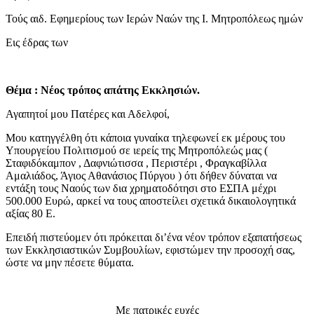
Τούς αιδ. Εφημερίους των Ιερών Ναών της Ι. Μητροπόλεως ημών
Εις έδρας των
Θέμα : Νέος τρόπος απάτης Εκκλησιών.
Αγαπητοί μου Πατέρες και Αδελφοί,
Μου κατηγγέλθη ότι κάποια γυναίκα τηλεφωνεί εκ μέρους του
Υπουργείου Πολιτισμού σε ιερείς της Μητροπόλεώς μας (
Σταφιδόκαμπον , Δαφνιώτισσα , Περιστέρι , Φραγκαβίλλα
Αμαλιάδος, Άγιος Αθανάσιος Πύργου ) ότι δήθεν δύναται να
εντάξη τους Ναούς των δια χρηματοδότησι στο ΕΣΠΑ μέχρι
500.000 Ευρώ, αρκεί να τους αποστείλει σχετικά δικαιολογητικά
αξίας 80 Ε.
Επειδή πιστεύομεν ότι πρόκειται δι’ένα νέον τρόπον εξαπατήσεως
των Εκκλησιαστικών Συμβουλίων, εφιστώμεν την προσοχή σας,
ώστε να μην πέσετε θύματα.
Με πατρικές ευχές