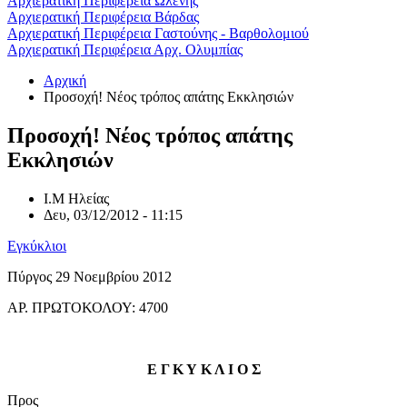
Αρχιερατική Περιφέρεια Ωλένης
Αρχιερατική Περιφέρεια Βάρδας
Αρχιερατική Περιφέρεια Γαστούνης - Βαρθολομιού
Αρχιερατική Περιφέρεια Αρχ. Ολυμπίας
Αρχική
Προσοχή! Νέος τρόπος απάτης Εκκλησιών
Προσοχή! Νέος τρόπος απάτης
Εκκλησιών
Ι.Μ Ηλείας
Δευ, 03/12/2012 - 11:15
Εγκύκλιοι
Πύργος 29 Nοεμβρίου 2012
ΑΡ. ΠΡΩΤΟΚΟΛΟΥ: 4700
Ε
Γ
Κ
Υ
Κ
Λ
Ι
Ο
Σ
Προς