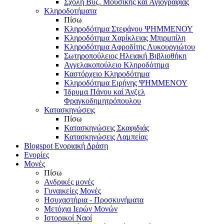
Σχολή Βυζ. Μουσικής και Αγιογραφίας
Κληροδοτήματα
Πίσω
Κληροδότημα Στεφάνου ΨΗΜΜΕΝΟΥ
Κληροδότημα Χαρίκλειας Μπιρμπίλη
Κληροδότημα Αφροδίτης Λυκουργιώτου
Σωτηροπούλειος Ηλειακή Βιβλιοθήκη
Αγγελακοπούλειο Κληροδότημα
Καστόρχειο Κληροδότημα
Κληροδότημα Ειρήνης ΨΗΜΜΕΝΟΥ
Ίδρυμα Πάνου καί Άνζελ
Φραγκοδημητρόπουλου
Κατασκηνώσεις
Πίσω
Κατασκηνώσεις Σκαφιδιάς
Κατασκηνώσεις Λαμπείας
Blogspot Ενοριακή Δράση
Ενορίες
Μονές
Πίσω
Ανδρικές μονές
Γυναικείες Μονές
Ησυχαστήρια - Προσκυνήματα
Μετόχια Ιερών Μονών
Ιστορικοί Ναοί