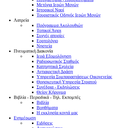
Μετόχια Ιερών Μονών
Ιστορικοί Ναοί
Τουριστικός Οδηγός Ιερών Μονών
Λατρεία
Πρόγραμμα Ακολουθιών
Τοπικοί Άγιοι
Συχνές απορίες
Εορτολόγιο
Νηστεία
Πνευματική Διακονία
Ιερά Εξομολόγηση
Ραδιοφωνικός Σταθμός
Κατηχητικά Σχολεία
Αντιαιρετική Δράση
Υπηρεσία Συμπαραστάσεως Οικογενείας
Θρησκευτική Υπηρεσία Στρατού
Συνέδρια - Εκδηλώσεις
Θείον Κήρυγμα
Βιβλία - Περιοδικά - Τηλ. Εκπομπές
Βιβλία
Βοηθήματα
Η εκκλησία κοντά μας
Ενημέρωση
Ειδήσεις