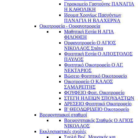
Γηροκομείο Γαστούνης ΠΑΝΑΓΙΑ
Η ΚΑΘΟΛΙΚΗ
Ιδρυμα Χρονίως Πασχόντων
ΠΑΝΑΓΙΑ Η ΒΛΑΧΕΡΝΑ
Οικοτροφεία - Ορφανοτροφεία
Μαθητική Εστία Η ΑΓΙΑ
ΦΙΛΟΘΕΗ
Ορφανοτροφείο Ο ΑΓΙΟΣ
ΝΙΚΟΛΑΟΣ Σπάτα
Φοιτητική Εστία Ο ΑΠΟΣΤΟΛΟΣ
ΠΑΥΛΟΣ
Φοιτητικό Οικοτροφείο Ο ΑΓ.
ΝΕΚΤΑΡΙΟΣ
Βώσειο Φοιτητικό Οικοτροφείο
Οικοτροφείο Ο ΚΑΛΟΣ
ΣΑΜΑΡΕΙΤΗΣ
ΦΟΥΦΕΙΟ Φοιτ. Οικοτροφείο
ΣΤΕΓΗ ΗΛΕΙΩΝ ΣΠΟΥΔΑΣΤΩΝ
ΔΡΕΣΕΙΟ Φοιτητικό Οικοτροφείο
Β' ΘΕΟΔΩΡΙΔΕΙΟ Οικοτροφείο
Βρεφονηπιακοί σταθμοί
Βρεφονηπιακός Σταθμός Ο ΑΓΙΟΣ
ΝΙΚΟΛΑΟΣ
Εκκλησιαστικές σχολές
Σχολή Βυζ. Μουσικής και