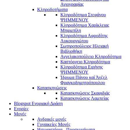
Αγιογραφίας
Κληροδοτήματα
Κληροδότημα Στεφάνου
ΨΗΜΜΕΝΟΥ
Κληροδότημα Χαρίκλειας
Μπιρμπίλη
Κληροδότημα Αφροδίτης
Λυκουργιώτου
Σωτηροπούλειος Ηλειακή
Βιβλιοθήκη
Αγγελακοπούλειο Κληροδότημα
Καστόρχειο Κληροδότημα
Κληροδότημα Ειρήνης
ΨΗΜΜΕΝΟΥ
Ίδρυμα Πάνου καί Άνζελ
Φραγκοδημητρόπουλου
Κατασκηνώσεις
Κατασκηνώσεις Σκαφιδιάς
Κατασκηνώσεις Λαμπείας
Blogspot Ενοριακή Δράση
Ενορίες
Μονές
Ανδρικές μονές
Γυναικείες Μονές
Ησυχαστήρια - Προσκυνήματα