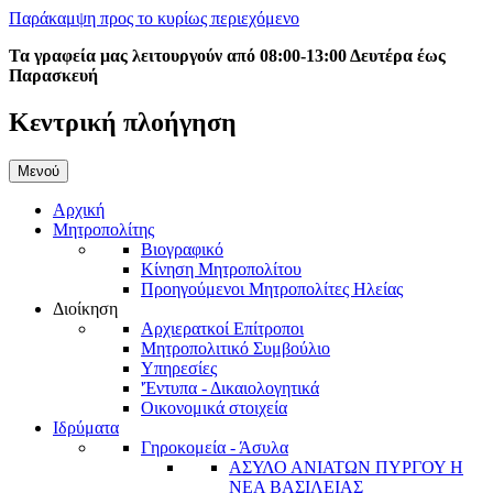
Παράκαμψη προς το κυρίως περιεχόμενο
Τα γραφεία μας λειτουργούν από 08:00-13:00 Δευτέρα έως
Παρασκευή
Κεντρική πλοήγηση
Μενού
Αρχική
Μητροπολίτης
Βιογραφικό
Κίνηση Μητροπολίτου
Προηγούμενοι Μητροπολίτες Ηλείας
Διοίκηση
Αρχιερατκοί Επίτροποι
Μητροπολιτικό Συμβούλιο
Υπηρεσίες
'Έντυπα - Δικαιολογητικά
Οικονομικά στοιχεία
Ιδρύματα
Γηροκομεία - Άσυλα
ΑΣΥΛΟ ΑΝΙΑΤΩΝ ΠΥΡΓΟΥ Η
ΝΕΑ ΒΑΣΙΛΕΙΑΣ