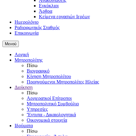
Ανακοινώσεις
Εγκύκλιοι
Άρθρα
Κείμενα εργασιών Ιερέων
Ημερολόγιο
Ραδιοφωνικός Σταθμός
Επικοινωνία
Μενού
Αρχική
Μητροπολίτης
Πίσω
Βιογραφικό
Κίνηση Μητροπολίτου
Προηγούμενοι Μητροπολίτες Ηλείας
Διοίκηση
Πίσω
Αρχιερατκοί Επίτροποι
Μητροπολιτικό Συμβούλιο
Υπηρεσίες
'Έντυπα - Δικαιολογητικά
Οικονομικά στοιχεία
Ιδρύματα
Πίσω