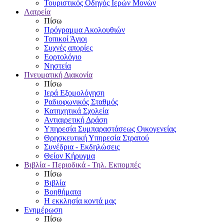
Τουριστικός Οδηγός Ιερών Μονών
Λατρεία
Πίσω
Πρόγραμμα Ακολουθιών
Τοπικοί Άγιοι
Συχνές απορίες
Εορτολόγιο
Νηστεία
Πνευματική Διακονία
Πίσω
Ιερά Εξομολόγηση
Ραδιοφωνικός Σταθμός
Κατηχητικά Σχολεία
Αντιαιρετική Δράση
Υπηρεσία Συμπαραστάσεως Οικογενείας
Θρησκευτική Υπηρεσία Στρατού
Συνέδρια - Εκδηλώσεις
Θείον Κήρυγμα
Βιβλία - Περιοδικά - Τηλ. Εκπομπές
Πίσω
Βιβλία
Βοηθήματα
Η εκκλησία κοντά μας
Ενημέρωση
Πίσω