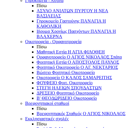
Γηροκομεία - Άσυλα
Πίσω
ΑΣΥΛΟ ΑΝΙΑΤΩΝ ΠΥΡΓΟΥ Η ΝΕΑ
ΒΑΣΙΛΕΙΑΣ
Γηροκομείο Γαστούνης ΠΑΝΑΓΙΑ Η
ΚΑΘΟΛΙΚΗ
Ιδρυμα Χρονίως Πασχόντων ΠΑΝΑΓΙΑ Η
ΒΛΑΧΕΡΝΑ
Οικοτροφεία - Ορφανοτροφεία
Πίσω
Μαθητική Εστία Η ΑΓΙΑ ΦΙΛΟΘΕΗ
Ορφανοτροφείο Ο ΑΓΙΟΣ ΝΙΚΟΛΑΟΣ Σπάτα
Φοιτητική Εστία Ο ΑΠΟΣΤΟΛΟΣ ΠΑΥΛΟΣ
Φοιτητικό Οικοτροφείο Ο ΑΓ. ΝΕΚΤΑΡΙΟΣ
Βώσειο Φοιτητικό Οικοτροφείο
Οικοτροφείο Ο ΚΑΛΟΣ ΣΑΜΑΡΕΙΤΗΣ
ΦΟΥΦΕΙΟ Φοιτ. Οικοτροφείο
ΣΤΕΓΗ ΗΛΕΙΩΝ ΣΠΟΥΔΑΣΤΩΝ
ΔΡΕΣΕΙΟ Φοιτητικό Οικοτροφείο
Β' ΘΕΟΔΩΡΙΔΕΙΟ Οικοτροφείο
Βρεφονηπιακοί σταθμοί
Πίσω
Βρεφονηπιακός Σταθμός Ο ΑΓΙΟΣ ΝΙΚΟΛΑΟΣ
Εκκλησιαστικές σχολές
Πίσω