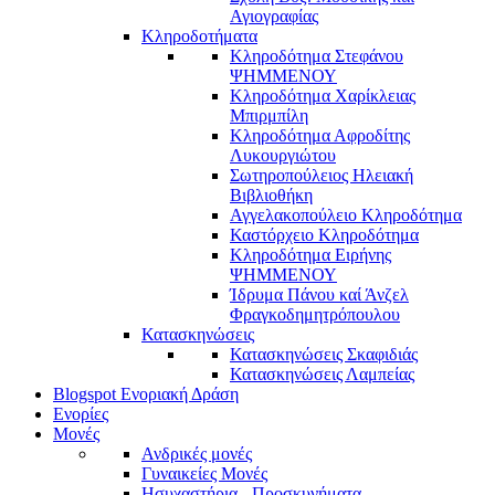
Αγιογραφίας
Κληροδοτήματα
Κληροδότημα Στεφάνου
ΨΗΜΜΕΝΟΥ
Κληροδότημα Χαρίκλειας
Μπιρμπίλη
Κληροδότημα Αφροδίτης
Λυκουργιώτου
Σωτηροπούλειος Ηλειακή
Βιβλιοθήκη
Αγγελακοπούλειο Κληροδότημα
Καστόρχειο Κληροδότημα
Κληροδότημα Ειρήνης
ΨΗΜΜΕΝΟΥ
Ίδρυμα Πάνου καί Άνζελ
Φραγκοδημητρόπουλου
Κατασκηνώσεις
Κατασκηνώσεις Σκαφιδιάς
Κατασκηνώσεις Λαμπείας
Blogspot Ενοριακή Δράση
Ενορίες
Μονές
Ανδρικές μονές
Γυναικείες Μονές
Ησυχαστήρια - Προσκυνήματα