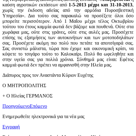
καύση αγροτικών εκτάσεων από
1-5-2013 μέχρι και 31-10-2013
,
χωρίς την έκδοση αδείας από την αρμόδια Πυροσβεστική
Υπηρεσία». Δια τούτο σας παρακαλώ να προσέξετε όλοι όσο
μπορείτε περισσότερον. Από 1 Μαΐου μέχρι τέλος Οκτωβρίου
τούτου του έτους καμμία φωτιά δεν βάζομε και πουθενά. Ούτε στα
χωράφια μας, ούτε στις γράνες, ούτε στις αυλές μας. Προσέχετε
επίσης τις εξατμήσεις των αυτοκινήτων και των μοτοποδηλάτων
σας. Προσέχετε ακόμη πιο πολύ που πετάτε τα αποτσίγαρά σας.
Σας συνιστώ μάλιστα, τώρα που έχομε και οικονομική κρίσι, να
κόψετε το τσιγάρο τούτο το Καλοκαίρι. Πολύ θα ωφεληθήτε και
στην υγεία σας για πολλά χρόνια. Σύνθημά μας είναι: Εφέτος
καμμιά φωτιά δεν πρέπει να αμφανισθή στην Ηλεία μας.
Διάπυρος προς τον Αναστάντα Κύριον Ευχέτης
Ο ΜΗΤΡΟΠΟΛΙΤΗΣ
+ Ο Ηλείας ΓΕΡΜΑΝΟΣ
Προηγούμενο
Επόμενο
Ενημερωθείτε ηλεκτρονικά για τα νέα μας
Εγγραφή