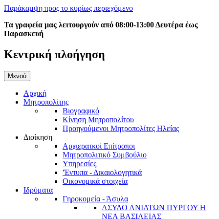
Παράκαμψη προς το κυρίως περιεχόμενο
Τα γραφεία μας λειτουργούν από 08:00-13:00 Δευτέρα έως
Παρασκευή
Κεντρική πλοήγηση
Μενού
Αρχική
Μητροπολίτης
Βιογραφικό
Κίνηση Μητροπολίτου
Προηγούμενοι Μητροπολίτες Ηλείας
Διοίκηση
Αρχιερατκοί Επίτροποι
Μητροπολιτικό Συμβούλιο
Υπηρεσίες
'Έντυπα - Δικαιολογητικά
Οικονομικά στοιχεία
Ιδρύματα
Γηροκομεία - Άσυλα
ΑΣΥΛΟ ΑΝΙΑΤΩΝ ΠΥΡΓΟΥ Η
ΝΕΑ ΒΑΣΙΛΕΙΑΣ