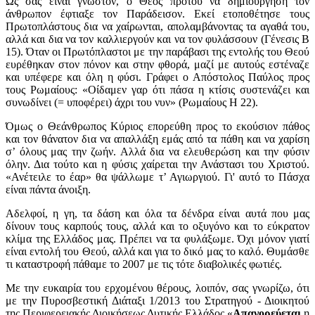
Ως σας είναι γνωστόν, ο Θεός προτού να δημιουργήση τον
άνθρωπον έφτιαξε τον Παράδεισον. Εκεί ετοποθέτησε τους
Πρωτοπλάστους δια να χαίρωνται, απολαμβάνoντας τα αγαθά του,
αλλά και δια να τον καλλιεργούν και να τον φυλάσσουν (Γένεσις Β
15). Όταν οι Πρωτόπλαστοι με την παράβασι της εντολής του Θεού
ευρέθηκαν στον πόνον και στην φθορά, μαζί με αυτούς εστέναζε
και υπέφερε και όλη η φύσι. Γράφει ο Απόστολος Παύλος προς
τους Ρωμαίους: «Οίδαμεν γαρ ότι πάσα η κτίσις συστενάζει και
συνωδίνει (= υποφέρει) άχρι του νυν» (Ρωμαίους Η 22).
Όμως ο Θεάνθρωπος Κύριος επορεύθη προς το εκούσιον πάθος
και τον θάνατον δια να απαλλάξη εμάς από τα πάθη και να χαρίση
σ’ όλους μας την ζωήν. Αλλά δια να ελευθερώση και την φύσιν
όλην. Δια τούτο και η φύσις χαίρεται την Ανάστασι του Χριστού.
«Ανέτειλε το έαρ» θα ψάλλωμε τ’ Αγιωργιού. Γι' αυτό το Πάσχα
είναι πάντα άνοιξη.
Αδελφοί, η γη, τα δάση και όλα τα δένδρα είναι αυτά που μας
δίνουν τους καρπούς τους, αλλά και το οξυγόνο και το εύκρατον
κλίμα της Ελλάδος μας. Πρέπει να τα φυλάξωμε. Όχι μόνον γιατί
είναι εντολή του Θεού, αλλά και για το δικό μας το καλό. Θυμάσθε
τι καταστροφή πάθαμε το 2007 με τις τότε διαβολικές φωτιές.
Με την ευκαιρία του ερχομένου θέρους, λοιπόν, σας γνωρίζω, ότι
με την Πυροσβεστική Διάταξι 1/2013 του Στρατηγού - Διοικητού
της Περιφερειακής Διοικήσεως Δυτικής Ελλάδος «
Απαγορεύεται
η