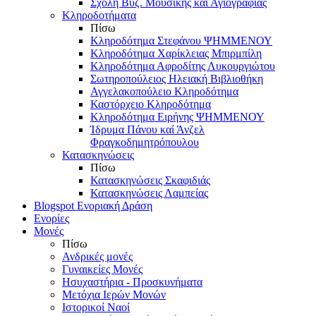
Σχολή Βυζ. Μουσικής και Αγιογραφίας
Κληροδοτήματα
Πίσω
Κληροδότημα Στεφάνου ΨΗΜΜΕΝΟΥ
Κληροδότημα Χαρίκλειας Μπιρμπίλη
Κληροδότημα Αφροδίτης Λυκουργιώτου
Σωτηροπούλειος Ηλειακή Βιβλιοθήκη
Αγγελακοπούλειο Κληροδότημα
Καστόρχειο Κληροδότημα
Κληροδότημα Ειρήνης ΨΗΜΜΕΝΟΥ
Ίδρυμα Πάνου καί Άνζελ
Φραγκοδημητρόπουλου
Κατασκηνώσεις
Πίσω
Κατασκηνώσεις Σκαφιδιάς
Κατασκηνώσεις Λαμπείας
Blogspot Ενοριακή Δράση
Ενορίες
Μονές
Πίσω
Ανδρικές μονές
Γυναικείες Μονές
Ησυχαστήρια - Προσκυνήματα
Μετόχια Ιερών Μονών
Ιστορικοί Ναοί