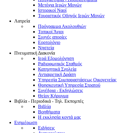
Μετόχια Ιερών Μονών
Ιστορικοί Ναοί
Τουριστικός Οδηγός Ιερών Μονών
Λατρεία
Πρόγραμμα Ακολουθιών
Τοπικοί Άγιοι
Συχνές απορίες
Εορτολόγιο
Νηστεία
Πνευματική Διακονία
Ιερά Εξομολόγηση
Ραδιοφωνικός Σταθμός
Κατηχητικά Σχολεία
Αντιαιρετική Δράση
Υπηρεσία Συμπαραστάσεως Οικογενείας
Θρησκευτική Υπηρεσία Στρατού
Συνέδρια - Εκδηλώσεις
Θείον Κήρυγμα
Βιβλία - Περιοδικά - Τηλ. Εκπομπές
Βιβλία
Βοηθήματα
Η εκκλησία κοντά μας
Ενημέρωση
Ειδήσεις