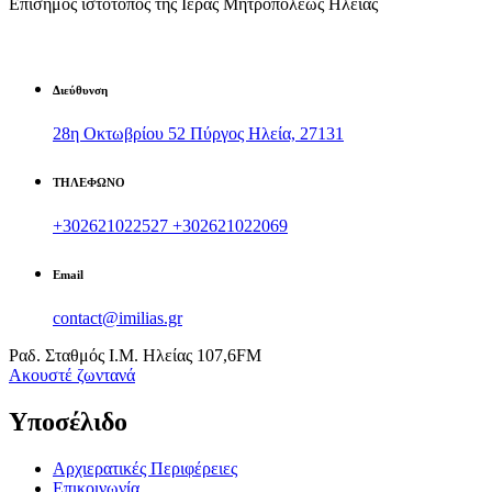
Επίσημος ιστότοπος της Ιεράς Μητροπόλεως Ηλείας
Διεύθυνση
28η Οκτωβρίου 52 Πύργος Ηλεία, 27131
ΤΗΛΕΦΩΝΟ
+302621022527
+302621022069
Email
contact@imilias.gr
Ραδ. Σταθμός Ι.Μ. Ηλείας 107,6FM
Aκουστέ ζωντανά
Υποσέλιδο
Αρχιερατικές Περιφέρειες
Επικοινωνία