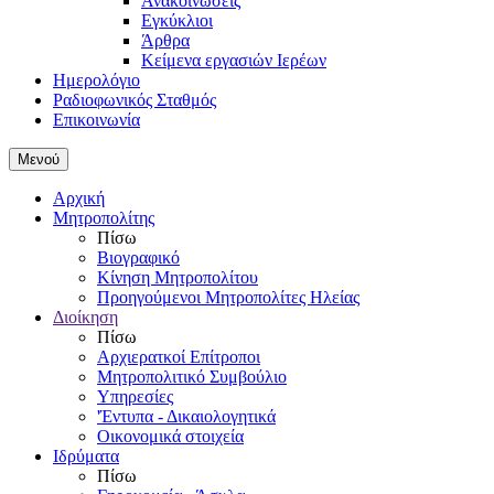
Ανακοινώσεις
Εγκύκλιοι
Άρθρα
Κείμενα εργασιών Ιερέων
Ημερολόγιο
Ραδιοφωνικός Σταθμός
Επικοινωνία
Μενού
Αρχική
Μητροπολίτης
Πίσω
Βιογραφικό
Κίνηση Μητροπολίτου
Προηγούμενοι Μητροπολίτες Ηλείας
Διοίκηση
Πίσω
Αρχιερατκοί Επίτροποι
Μητροπολιτικό Συμβούλιο
Υπηρεσίες
'Έντυπα - Δικαιολογητικά
Οικονομικά στοιχεία
Ιδρύματα
Πίσω