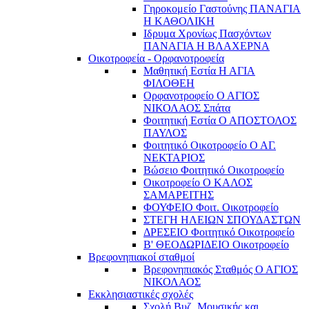
Γηροκομείο Γαστούνης ΠΑΝΑΓΙΑ
Η ΚΑΘΟΛΙΚΗ
Ιδρυμα Χρονίως Πασχόντων
ΠΑΝΑΓΙΑ Η ΒΛΑΧΕΡΝΑ
Οικοτροφεία - Ορφανοτροφεία
Μαθητική Εστία Η ΑΓΙΑ
ΦΙΛΟΘΕΗ
Ορφανοτροφείο Ο ΑΓΙΟΣ
ΝΙΚΟΛΑΟΣ Σπάτα
Φοιτητική Εστία Ο ΑΠΟΣΤΟΛΟΣ
ΠΑΥΛΟΣ
Φοιτητικό Οικοτροφείο Ο ΑΓ.
ΝΕΚΤΑΡΙΟΣ
Βώσειο Φοιτητικό Οικοτροφείο
Οικοτροφείο Ο ΚΑΛΟΣ
ΣΑΜΑΡΕΙΤΗΣ
ΦΟΥΦΕΙΟ Φοιτ. Οικοτροφείο
ΣΤΕΓΗ ΗΛΕΙΩΝ ΣΠΟΥΔΑΣΤΩΝ
ΔΡΕΣΕΙΟ Φοιτητικό Οικοτροφείο
Β' ΘΕΟΔΩΡΙΔΕΙΟ Οικοτροφείο
Βρεφονηπιακοί σταθμοί
Βρεφονηπιακός Σταθμός Ο ΑΓΙΟΣ
ΝΙΚΟΛΑΟΣ
Εκκλησιαστικές σχολές
Σχολή Βυζ. Μουσικής και