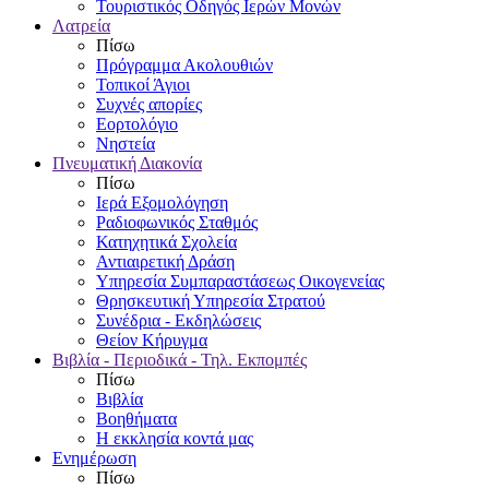
Τουριστικός Οδηγός Ιερών Μονών
Λατρεία
Πίσω
Πρόγραμμα Ακολουθιών
Τοπικοί Άγιοι
Συχνές απορίες
Εορτολόγιο
Νηστεία
Πνευματική Διακονία
Πίσω
Ιερά Εξομολόγηση
Ραδιοφωνικός Σταθμός
Κατηχητικά Σχολεία
Αντιαιρετική Δράση
Υπηρεσία Συμπαραστάσεως Οικογενείας
Θρησκευτική Υπηρεσία Στρατού
Συνέδρια - Εκδηλώσεις
Θείον Κήρυγμα
Βιβλία - Περιοδικά - Τηλ. Εκπομπές
Πίσω
Βιβλία
Βοηθήματα
Η εκκλησία κοντά μας
Ενημέρωση
Πίσω