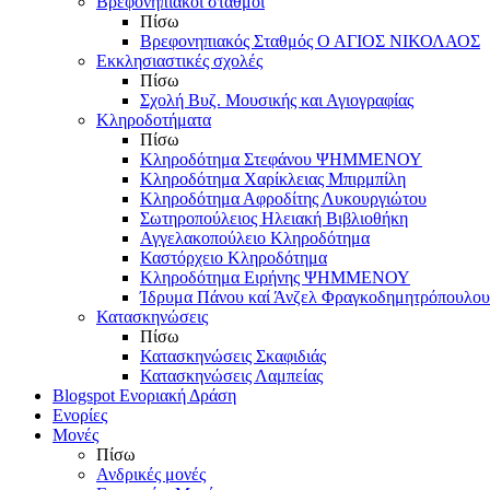
Βρεφονηπιακοί σταθμοί
Πίσω
Βρεφονηπιακός Σταθμός Ο ΑΓΙΟΣ ΝΙΚΟΛΑΟΣ
Εκκλησιαστικές σχολές
Πίσω
Σχολή Βυζ. Μουσικής και Αγιογραφίας
Κληροδοτήματα
Πίσω
Κληροδότημα Στεφάνου ΨΗΜΜΕΝΟΥ
Κληροδότημα Χαρίκλειας Μπιρμπίλη
Κληροδότημα Αφροδίτης Λυκουργιώτου
Σωτηροπούλειος Ηλειακή Βιβλιοθήκη
Αγγελακοπούλειο Κληροδότημα
Καστόρχειο Κληροδότημα
Κληροδότημα Ειρήνης ΨΗΜΜΕΝΟΥ
Ίδρυμα Πάνου καί Άνζελ Φραγκοδημητρόπουλου
Κατασκηνώσεις
Πίσω
Κατασκηνώσεις Σκαφιδιάς
Κατασκηνώσεις Λαμπείας
Blogspot Ενοριακή Δράση
Ενορίες
Μονές
Πίσω
Ανδρικές μονές