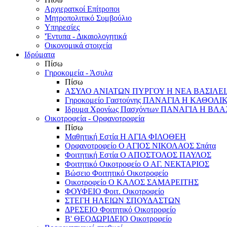
Αρχιερατκοί Επίτροποι
Μητροπολιτικό Συμβούλιο
Υπηρεσίες
'Έντυπα - Δικαιολογητικά
Οικονομικά στοιχεία
Ιδρύματα
Πίσω
Γηροκομεία - Άσυλα
Πίσω
ΑΣΥΛΟ ΑΝΙΑΤΩΝ ΠΥΡΓΟΥ Η ΝΕΑ ΒΑΣΙΛΕ
Γηροκομείο Γαστούνης ΠΑΝΑΓΙΑ Η ΚΑΘΟΛΙ
Ιδρυμα Χρονίως Πασχόντων ΠΑΝΑΓΙΑ Η Β
Οικοτροφεία - Ορφανοτροφεία
Πίσω
Μαθητική Εστία Η ΑΓΙΑ ΦΙΛΟΘΕΗ
Ορφανοτροφείο Ο ΑΓΙΟΣ ΝΙΚΟΛΑΟΣ Σπάτα
Φοιτητική Εστία Ο ΑΠΟΣΤΟΛΟΣ ΠΑΥΛΟΣ
Φοιτητικό Οικοτροφείο Ο ΑΓ. ΝΕΚΤΑΡΙΟΣ
Βώσειο Φοιτητικό Οικοτροφείο
Οικοτροφείο Ο ΚΑΛΟΣ ΣΑΜΑΡΕΙΤΗΣ
ΦΟΥΦΕΙΟ Φοιτ. Οικοτροφείο
ΣΤΕΓΗ ΗΛΕΙΩΝ ΣΠΟΥΔΑΣΤΩΝ
ΔΡΕΣΕΙΟ Φοιτητικό Οικοτροφείο
Β' ΘΕΟΔΩΡΙΔΕΙΟ Οικοτροφείο