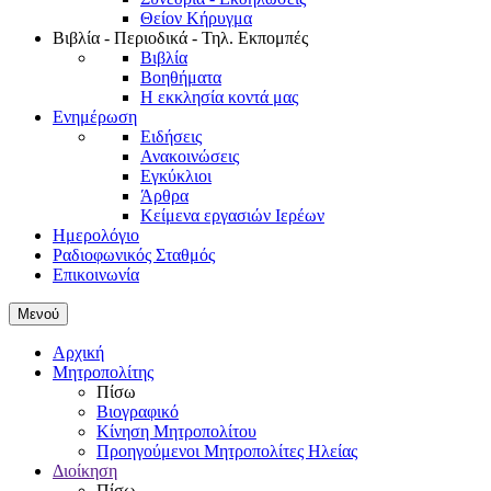
Θείον Κήρυγμα
Βιβλία - Περιοδικά - Τηλ. Εκπομπές
Βιβλία
Βοηθήματα
Η εκκλησία κοντά μας
Ενημέρωση
Ειδήσεις
Ανακοινώσεις
Εγκύκλιοι
Άρθρα
Κείμενα εργασιών Ιερέων
Ημερολόγιο
Ραδιοφωνικός Σταθμός
Επικοινωνία
Μενού
Αρχική
Μητροπολίτης
Πίσω
Βιογραφικό
Κίνηση Μητροπολίτου
Προηγούμενοι Μητροπολίτες Ηλείας
Διοίκηση
Πίσω