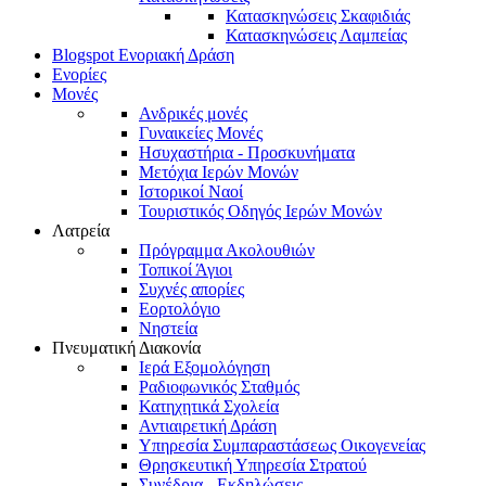
Κατασκηνώσεις Σκαφιδιάς
Κατασκηνώσεις Λαμπείας
Blogspot Ενοριακή Δράση
Ενορίες
Μονές
Ανδρικές μονές
Γυναικείες Μονές
Ησυχαστήρια - Προσκυνήματα
Μετόχια Ιερών Μονών
Ιστορικοί Ναοί
Τουριστικός Οδηγός Ιερών Μονών
Λατρεία
Πρόγραμμα Ακολουθιών
Τοπικοί Άγιοι
Συχνές απορίες
Εορτολόγιο
Νηστεία
Πνευματική Διακονία
Ιερά Εξομολόγηση
Ραδιοφωνικός Σταθμός
Κατηχητικά Σχολεία
Αντιαιρετική Δράση
Υπηρεσία Συμπαραστάσεως Οικογενείας
Θρησκευτική Υπηρεσία Στρατού
Συνέδρια - Εκδηλώσεις