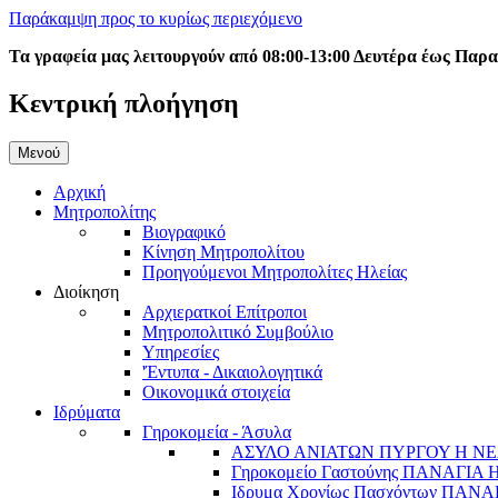
Παράκαμψη προς το κυρίως περιεχόμενο
Τα γραφεία μας λειτουργούν από 08:00-13:00 Δευτέρα έως Παρ
Κεντρική πλοήγηση
Μενού
Αρχική
Μητροπολίτης
Βιογραφικό
Κίνηση Μητροπολίτου
Προηγούμενοι Μητροπολίτες Ηλείας
Διοίκηση
Αρχιερατκοί Επίτροποι
Μητροπολιτικό Συμβούλιο
Υπηρεσίες
'Έντυπα - Δικαιολογητικά
Οικονομικά στοιχεία
Ιδρύματα
Γηροκομεία - Άσυλα
ΑΣΥΛΟ ΑΝΙΑΤΩΝ ΠΥΡΓΟΥ Η ΝΕ
Γηροκομείο Γαστούνης ΠΑΝΑΓΙΑ
Ιδρυμα Χρονίως Πασχόντων ΠΑ