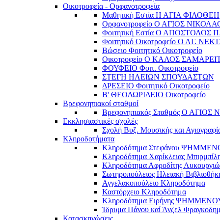
Οικοτροφεία - Ορφανοτροφεία
Μαθητική Εστία Η ΑΓΙΑ ΦΙΛΟΘΕΗ
Ορφανοτροφείο Ο ΑΓΙΟΣ ΝΙΚΟΛΑ
Φοιτητική Εστία Ο ΑΠΟΣΤΟΛΟΣ 
Φοιτητικό Οικοτροφείο Ο ΑΓ. ΝΕΚ
Βώσειο Φοιτητικό Οικοτροφείο
Οικοτροφείο Ο ΚΑΛΟΣ ΣΑΜΑΡΕΙ
ΦΟΥΦΕΙΟ Φοιτ. Οικοτροφείο
ΣΤΕΓΗ ΗΛΕΙΩΝ ΣΠΟΥΔΑΣΤΩΝ
ΔΡΕΣΕΙΟ Φοιτητικό Οικοτροφείο
Β' ΘΕΟΔΩΡΙΔΕΙΟ Οικοτροφείο
Βρεφονηπιακοί σταθμοί
Βρεφονηπιακός Σταθμός Ο ΑΓΙΟΣ
Εκκλησιαστικές σχολές
Σχολή Βυζ. Μουσικής και Αγιογραφί
Κληροδοτήματα
Κληροδότημα Στεφάνου ΨΗΜΜΕ
Κληροδότημα Χαρίκλειας Μπιρμπίλ
Κληροδότημα Αφροδίτης Λυκουργιώ
Σωτηροπούλειος Ηλειακή Βιβλιοθήκ
Αγγελακοπούλειο Κληροδότημα
Καστόρχειο Κληροδότημα
Κληροδότημα Ειρήνης ΨΗΜΜΕΝΟ
Ίδρυμα Πάνου καί Άνζελ Φραγκοδη
Κατασκηνώσεις