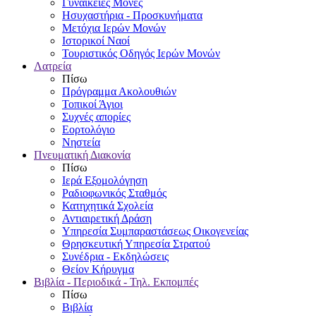
Γυναικείες Μονές
Ησυχαστήρια - Προσκυνήματα
Μετόχια Ιερών Μονών
Ιστορικοί Ναοί
Τουριστικός Οδηγός Ιερών Μονών
Λατρεία
Πίσω
Πρόγραμμα Ακολουθιών
Τοπικοί Άγιοι
Συχνές απορίες
Εορτολόγιο
Νηστεία
Πνευματική Διακονία
Πίσω
Ιερά Εξομολόγηση
Ραδιοφωνικός Σταθμός
Κατηχητικά Σχολεία
Αντιαιρετική Δράση
Υπηρεσία Συμπαραστάσεως Οικογενείας
Θρησκευτική Υπηρεσία Στρατού
Συνέδρια - Εκδηλώσεις
Θείον Κήρυγμα
Βιβλία - Περιοδικά - Τηλ. Εκπομπές
Πίσω
Βιβλία