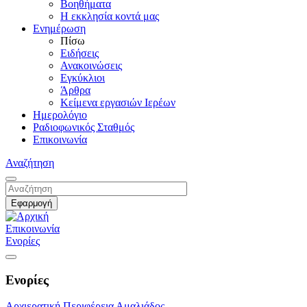
Βοηθήματα
Η εκκλησία κοντά μας
Ενημέρωση
Πίσω
Ειδήσεις
Ανακοινώσεις
Εγκύκλιοι
Άρθρα
Κείμενα εργασιών Ιερέων
Ημερολόγιο
Ραδιοφωνικός Σταθμός
Επικοινωνία
Αναζήτηση
Επικοινωνία
Ενορίες
Ενορίες
Αρχιερατική Περιφέρεια Αμαλιάδος