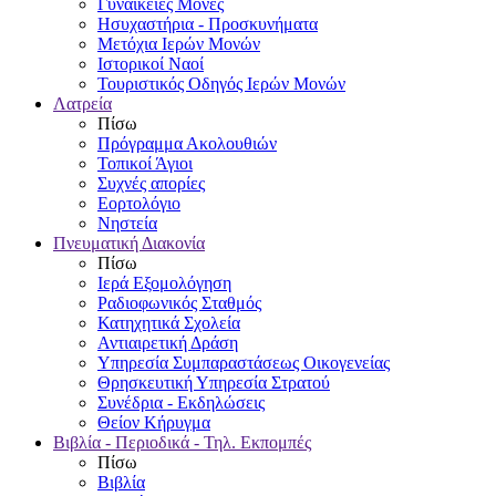
Γυναικείες Μονές
Ησυχαστήρια - Προσκυνήματα
Μετόχια Ιερών Μονών
Ιστορικοί Ναοί
Τουριστικός Οδηγός Ιερών Μονών
Λατρεία
Πίσω
Πρόγραμμα Ακολουθιών
Τοπικοί Άγιοι
Συχνές απορίες
Εορτολόγιο
Νηστεία
Πνευματική Διακονία
Πίσω
Ιερά Εξομολόγηση
Ραδιοφωνικός Σταθμός
Κατηχητικά Σχολεία
Αντιαιρετική Δράση
Υπηρεσία Συμπαραστάσεως Οικογενείας
Θρησκευτική Υπηρεσία Στρατού
Συνέδρια - Εκδηλώσεις
Θείον Κήρυγμα
Βιβλία - Περιοδικά - Τηλ. Εκπομπές
Πίσω
Βιβλία