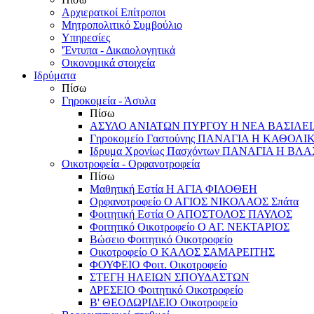
Αρχιερατκοί Επίτροποι
Μητροπολιτικό Συμβούλιο
Υπηρεσίες
'Έντυπα - Δικαιολογητικά
Οικονομικά στοιχεία
Ιδρύματα
Πίσω
Γηροκομεία - Άσυλα
Πίσω
ΑΣΥΛΟ ΑΝΙΑΤΩΝ ΠΥΡΓΟΥ Η ΝΕΑ ΒΑΣΙΛΕ
Γηροκομείο Γαστούνης ΠΑΝΑΓΙΑ Η ΚΑΘΟΛΙ
Ιδρυμα Χρονίως Πασχόντων ΠΑΝΑΓΙΑ Η Β
Οικοτροφεία - Ορφανοτροφεία
Πίσω
Μαθητική Εστία Η ΑΓΙΑ ΦΙΛΟΘΕΗ
Ορφανοτροφείο Ο ΑΓΙΟΣ ΝΙΚΟΛΑΟΣ Σπάτα
Φοιτητική Εστία Ο ΑΠΟΣΤΟΛΟΣ ΠΑΥΛΟΣ
Φοιτητικό Οικοτροφείο Ο ΑΓ. ΝΕΚΤΑΡΙΟΣ
Βώσειο Φοιτητικό Οικοτροφείο
Οικοτροφείο Ο ΚΑΛΟΣ ΣΑΜΑΡΕΙΤΗΣ
ΦΟΥΦΕΙΟ Φοιτ. Οικοτροφείο
ΣΤΕΓΗ ΗΛΕΙΩΝ ΣΠΟΥΔΑΣΤΩΝ
ΔΡΕΣΕΙΟ Φοιτητικό Οικοτροφείο
Β' ΘΕΟΔΩΡΙΔΕΙΟ Οικοτροφείο