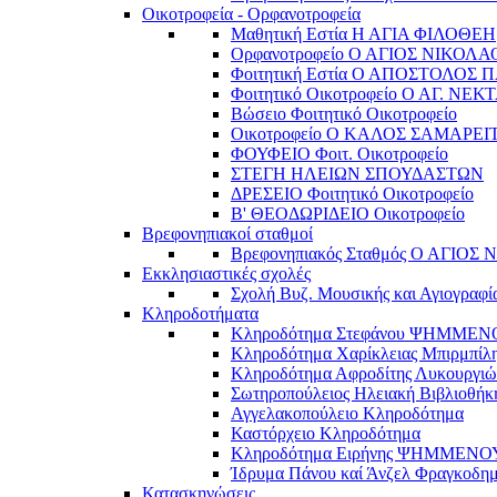
Οικοτροφεία - Ορφανοτροφεία
Μαθητική Εστία Η ΑΓΙΑ ΦΙΛΟΘΕΗ
Ορφανοτροφείο Ο ΑΓΙΟΣ ΝΙΚΟΛΑ
Φοιτητική Εστία Ο ΑΠΟΣΤΟΛΟΣ 
Φοιτητικό Οικοτροφείο Ο ΑΓ. ΝΕΚ
Βώσειο Φοιτητικό Οικοτροφείο
Οικοτροφείο Ο ΚΑΛΟΣ ΣΑΜΑΡΕΙ
ΦΟΥΦΕΙΟ Φοιτ. Οικοτροφείο
ΣΤΕΓΗ ΗΛΕΙΩΝ ΣΠΟΥΔΑΣΤΩΝ
ΔΡΕΣΕΙΟ Φοιτητικό Οικοτροφείο
Β' ΘΕΟΔΩΡΙΔΕΙΟ Οικοτροφείο
Βρεφονηπιακοί σταθμοί
Βρεφονηπιακός Σταθμός Ο ΑΓΙΟΣ
Εκκλησιαστικές σχολές
Σχολή Βυζ. Μουσικής και Αγιογραφί
Κληροδοτήματα
Κληροδότημα Στεφάνου ΨΗΜΜΕ
Κληροδότημα Χαρίκλειας Μπιρμπίλ
Κληροδότημα Αφροδίτης Λυκουργιώ
Σωτηροπούλειος Ηλειακή Βιβλιοθήκ
Αγγελακοπούλειο Κληροδότημα
Καστόρχειο Κληροδότημα
Κληροδότημα Ειρήνης ΨΗΜΜΕΝΟ
Ίδρυμα Πάνου καί Άνζελ Φραγκοδη
Κατασκηνώσεις