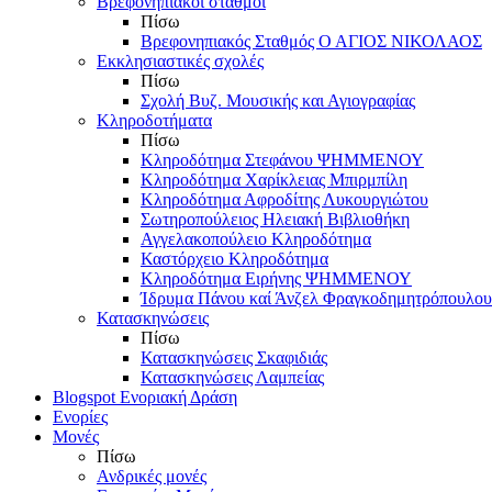
Βρεφονηπιακοί σταθμοί
Πίσω
Βρεφονηπιακός Σταθμός Ο ΑΓΙΟΣ ΝΙΚΟΛΑΟΣ
Εκκλησιαστικές σχολές
Πίσω
Σχολή Βυζ. Μουσικής και Αγιογραφίας
Κληροδοτήματα
Πίσω
Κληροδότημα Στεφάνου ΨΗΜΜΕΝΟΥ
Κληροδότημα Χαρίκλειας Μπιρμπίλη
Κληροδότημα Αφροδίτης Λυκουργιώτου
Σωτηροπούλειος Ηλειακή Βιβλιοθήκη
Αγγελακοπούλειο Κληροδότημα
Καστόρχειο Κληροδότημα
Κληροδότημα Ειρήνης ΨΗΜΜΕΝΟΥ
Ίδρυμα Πάνου καί Άνζελ Φραγκοδημητρόπουλου
Κατασκηνώσεις
Πίσω
Κατασκηνώσεις Σκαφιδιάς
Κατασκηνώσεις Λαμπείας
Blogspot Ενοριακή Δράση
Ενορίες
Μονές
Πίσω
Ανδρικές μονές