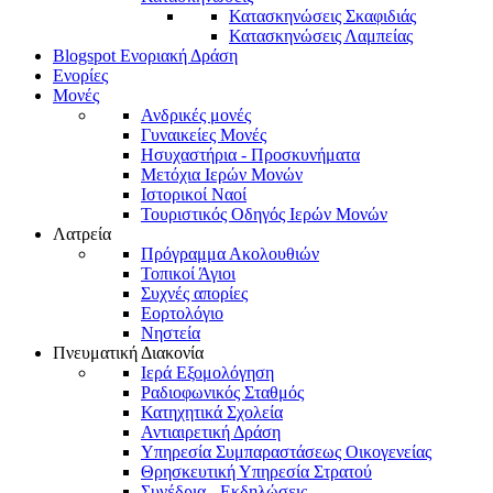
Κατασκηνώσεις Σκαφιδιάς
Κατασκηνώσεις Λαμπείας
Blogspot Ενοριακή Δράση
Ενορίες
Μονές
Ανδρικές μονές
Γυναικείες Μονές
Ησυχαστήρια - Προσκυνήματα
Μετόχια Ιερών Μονών
Ιστορικοί Ναοί
Τουριστικός Οδηγός Ιερών Μονών
Λατρεία
Πρόγραμμα Ακολουθιών
Τοπικοί Άγιοι
Συχνές απορίες
Εορτολόγιο
Νηστεία
Πνευματική Διακονία
Ιερά Εξομολόγηση
Ραδιοφωνικός Σταθμός
Κατηχητικά Σχολεία
Αντιαιρετική Δράση
Υπηρεσία Συμπαραστάσεως Οικογενείας
Θρησκευτική Υπηρεσία Στρατού
Συνέδρια - Εκδηλώσεις