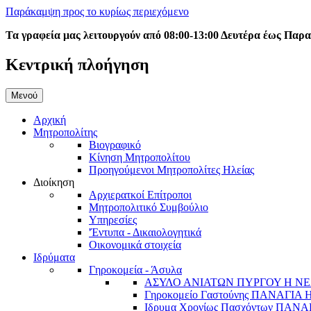
Παράκαμψη προς το κυρίως περιεχόμενο
Τα γραφεία μας λειτουργούν από 08:00-13:00 Δευτέρα έως Παρ
Κεντρική πλοήγηση
Μενού
Αρχική
Μητροπολίτης
Βιογραφικό
Κίνηση Μητροπολίτου
Προηγούμενοι Μητροπολίτες Ηλείας
Διοίκηση
Αρχιερατκοί Επίτροποι
Μητροπολιτικό Συμβούλιο
Υπηρεσίες
'Έντυπα - Δικαιολογητικά
Οικονομικά στοιχεία
Ιδρύματα
Γηροκομεία - Άσυλα
ΑΣΥΛΟ ΑΝΙΑΤΩΝ ΠΥΡΓΟΥ Η ΝΕ
Γηροκομείο Γαστούνης ΠΑΝΑΓΙΑ
Ιδρυμα Χρονίως Πασχόντων ΠΑ