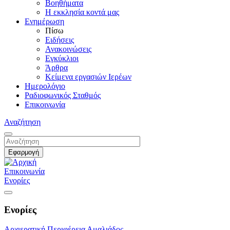
Βοηθήματα
Η εκκλησία κοντά μας
Ενημέρωση
Πίσω
Ειδήσεις
Ανακοινώσεις
Εγκύκλιοι
Άρθρα
Κείμενα εργασιών Ιερέων
Ημερολόγιο
Ραδιοφωνικός Σταθμός
Επικοινωνία
Αναζήτηση
Επικοινωνία
Ενορίες
Ενορίες
Αρχιερατική Περιφέρεια Αμαλιάδος