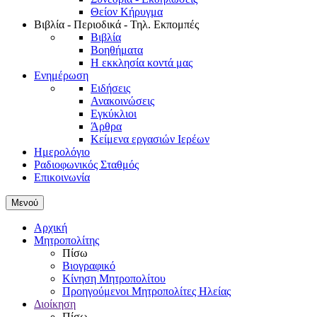
Θείον Κήρυγμα
Βιβλία - Περιοδικά - Τηλ. Εκπομπές
Βιβλία
Βοηθήματα
Η εκκλησία κοντά μας
Ενημέρωση
Ειδήσεις
Ανακοινώσεις
Εγκύκλιοι
Άρθρα
Κείμενα εργασιών Ιερέων
Ημερολόγιο
Ραδιοφωνικός Σταθμός
Επικοινωνία
Μενού
Αρχική
Μητροπολίτης
Πίσω
Βιογραφικό
Κίνηση Μητροπολίτου
Προηγούμενοι Μητροπολίτες Ηλείας
Διοίκηση
Πίσω