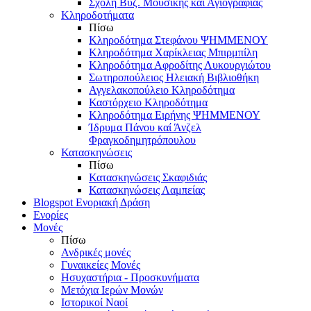
Σχολή Βυζ. Μουσικής και Αγιογραφίας
Κληροδοτήματα
Πίσω
Κληροδότημα Στεφάνου ΨΗΜΜΕΝΟΥ
Κληροδότημα Χαρίκλειας Μπιρμπίλη
Κληροδότημα Αφροδίτης Λυκουργιώτου
Σωτηροπούλειος Ηλειακή Βιβλιοθήκη
Αγγελακοπούλειο Κληροδότημα
Καστόρχειο Κληροδότημα
Κληροδότημα Ειρήνης ΨΗΜΜΕΝΟΥ
Ίδρυμα Πάνου καί Άνζελ
Φραγκοδημητρόπουλου
Κατασκηνώσεις
Πίσω
Κατασκηνώσεις Σκαφιδιάς
Κατασκηνώσεις Λαμπείας
Blogspot Ενοριακή Δράση
Ενορίες
Μονές
Πίσω
Ανδρικές μονές
Γυναικείες Μονές
Ησυχαστήρια - Προσκυνήματα
Μετόχια Ιερών Μονών
Ιστορικοί Ναοί