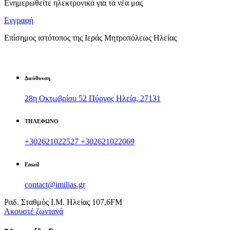
Ενημερωθείτε ηλεκτρονικά για τα νέα μας
Εγγραφή
Επίσημος ιστότοπος της Ιεράς Μητροπόλεως Ηλείας
Διεύθυνση
28η Οκτωβρίου 52 Πύργος Ηλεία, 27131
ΤΗΛΕΦΩΝΟ
+302621022527
+302621022069
Email
contact@imilias.gr
Ραδ. Σταθμός Ι.Μ. Ηλείας 107,6FM
Aκουστέ ζωντανά