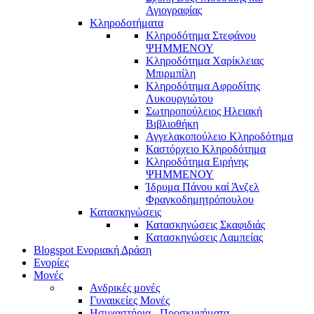
Αγιογραφίας
Κληροδοτήματα
Κληροδότημα Στεφάνου
ΨΗΜΜΕΝΟΥ
Κληροδότημα Χαρίκλειας
Μπιρμπίλη
Κληροδότημα Αφροδίτης
Λυκουργιώτου
Σωτηροπούλειος Ηλειακή
Βιβλιοθήκη
Αγγελακοπούλειο Κληροδότημα
Καστόρχειο Κληροδότημα
Κληροδότημα Ειρήνης
ΨΗΜΜΕΝΟΥ
Ίδρυμα Πάνου καί Άνζελ
Φραγκοδημητρόπουλου
Κατασκηνώσεις
Κατασκηνώσεις Σκαφιδιάς
Κατασκηνώσεις Λαμπείας
Blogspot Ενοριακή Δράση
Ενορίες
Μονές
Ανδρικές μονές
Γυναικείες Μονές
Ησυχαστήρια - Προσκυνήματα