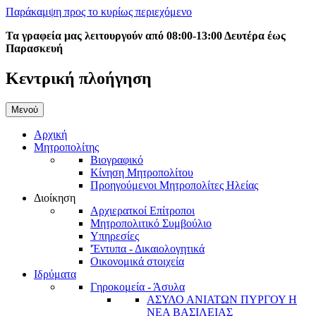
Παράκαμψη προς το κυρίως περιεχόμενο
Τα γραφεία μας λειτουργούν από 08:00-13:00 Δευτέρα έως
Παρασκευή
Κεντρική πλοήγηση
Μενού
Αρχική
Μητροπολίτης
Βιογραφικό
Κίνηση Μητροπολίτου
Προηγούμενοι Μητροπολίτες Ηλείας
Διοίκηση
Αρχιερατκοί Επίτροποι
Μητροπολιτικό Συμβούλιο
Υπηρεσίες
'Έντυπα - Δικαιολογητικά
Οικονομικά στοιχεία
Ιδρύματα
Γηροκομεία - Άσυλα
ΑΣΥΛΟ ΑΝΙΑΤΩΝ ΠΥΡΓΟΥ Η
ΝΕΑ ΒΑΣΙΛΕΙΑΣ