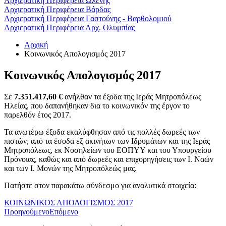
Αρχιερατική Περιφέρεια Ωλένης
Αρχιερατική Περιφέρεια Βάρδας
Αρχιερατική Περιφέρεια Γαστούνης - Βαρθολομιού
Αρχιερατική Περιφέρεια Αρχ. Ολυμπίας
Αρχική
Κοινωνικός Απολογισμός 2017
Κοινωνικός Απολογισμός 2017
Σε
7.351.417,60 €
ανήλθαν τα έξοδα της Ιεράς Μητροπόλεως
Ηλείας, που δαπανήθηκαν δια το κοινωνικόν της έργον το
παρελθόν έτος 2017.
Τα ανωτέρω έξοδα εκαλύφθησαν από τις πολλές δωρεές των
πιστών, από τα έσοδα εξ ακινήτων των Ιδρυμάτων και της Ιεράς
Μητροπόλεως, εκ Νοσηλείων του ΕΟΠΥΥ και του Υπουργείου
Πρόνοιας, καθώς και από δωρεές και επιχορηγήσεις των Ι. Ναών
και των Ι. Μονών της Μητροπόλεώς μας.
Πατήστε στον παρακάτω σύνδεσμο για αναλυτικά στοιχεία:
ΚΟΙΝΩΝΙΚΟΣ ΑΠΟΛΟΓΙΣΜΟΣ 2017
Προηγούμενο
Επόμενο