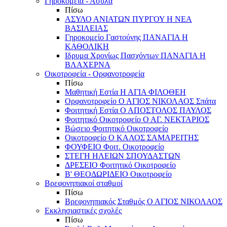
Γηροκομεία - Άσυλα
Πίσω
ΑΣΥΛΟ ΑΝΙΑΤΩΝ ΠΥΡΓΟΥ Η ΝΕΑ
ΒΑΣΙΛΕΙΑΣ
Γηροκομείο Γαστούνης ΠΑΝΑΓΙΑ Η
ΚΑΘΟΛΙΚΗ
Ιδρυμα Χρονίως Πασχόντων ΠΑΝΑΓΙΑ Η
ΒΛΑΧΕΡΝΑ
Οικοτροφεία - Ορφανοτροφεία
Πίσω
Μαθητική Εστία Η ΑΓΙΑ ΦΙΛΟΘΕΗ
Ορφανοτροφείο Ο ΑΓΙΟΣ ΝΙΚΟΛΑΟΣ Σπάτα
Φοιτητική Εστία Ο ΑΠΟΣΤΟΛΟΣ ΠΑΥΛΟΣ
Φοιτητικό Οικοτροφείο Ο ΑΓ. ΝΕΚΤΑΡΙΟΣ
Βώσειο Φοιτητικό Οικοτροφείο
Οικοτροφείο Ο ΚΑΛΟΣ ΣΑΜΑΡΕΙΤΗΣ
ΦΟΥΦΕΙΟ Φοιτ. Οικοτροφείο
ΣΤΕΓΗ ΗΛΕΙΩΝ ΣΠΟΥΔΑΣΤΩΝ
ΔΡΕΣΕΙΟ Φοιτητικό Οικοτροφείο
Β' ΘΕΟΔΩΡΙΔΕΙΟ Οικοτροφείο
Βρεφονηπιακοί σταθμοί
Πίσω
Βρεφονηπιακός Σταθμός Ο ΑΓΙΟΣ ΝΙΚΟΛΑΟΣ
Εκκλησιαστικές σχολές
Πίσω