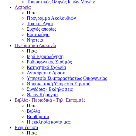
Τουριστικός Οδηγός Ιερών Μονών
Λατρεία
Πίσω
Πρόγραμμα Ακολουθιών
Τοπικοί Άγιοι
Συχνές απορίες
Εορτολόγιο
Νηστεία
Πνευματική Διακονία
Πίσω
Ιερά Εξομολόγηση
Ραδιοφωνικός Σταθμός
Κατηχητικά Σχολεία
Αντιαιρετική Δράση
Υπηρεσία Συμπαραστάσεως Οικογενείας
Θρησκευτική Υπηρεσία Στρατού
Συνέδρια - Εκδηλώσεις
Θείον Κήρυγμα
Βιβλία - Περιοδικά - Τηλ. Εκπομπές
Πίσω
Βιβλία
Βοηθήματα
Η εκκλησία κοντά μας
Ενημέρωση
Πίσω