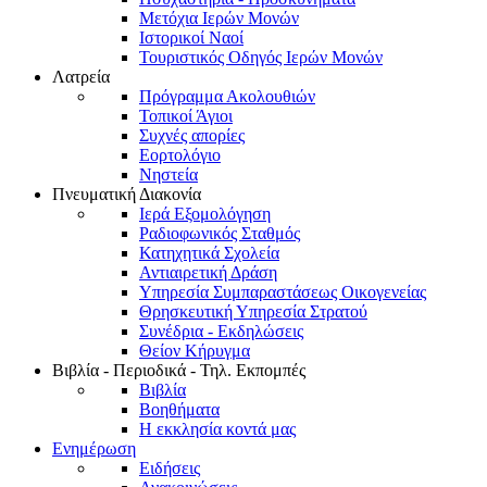
Μετόχια Ιερών Μονών
Ιστορικοί Ναοί
Τουριστικός Οδηγός Ιερών Μονών
Λατρεία
Πρόγραμμα Ακολουθιών
Τοπικοί Άγιοι
Συχνές απορίες
Εορτολόγιο
Νηστεία
Πνευματική Διακονία
Ιερά Εξομολόγηση
Ραδιοφωνικός Σταθμός
Κατηχητικά Σχολεία
Αντιαιρετική Δράση
Υπηρεσία Συμπαραστάσεως Οικογενείας
Θρησκευτική Υπηρεσία Στρατού
Συνέδρια - Εκδηλώσεις
Θείον Κήρυγμα
Βιβλία - Περιοδικά - Τηλ. Εκπομπές
Βιβλία
Βοηθήματα
Η εκκλησία κοντά μας
Ενημέρωση
Ειδήσεις