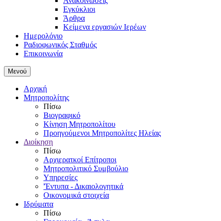
Ανακοινώσεις
Εγκύκλιοι
Άρθρα
Κείμενα εργασιών Ιερέων
Ημερολόγιο
Ραδιοφωνικός Σταθμός
Επικοινωνία
Μενού
Αρχική
Μητροπολίτης
Πίσω
Βιογραφικό
Κίνηση Μητροπολίτου
Προηγούμενοι Μητροπολίτες Ηλείας
Διοίκηση
Πίσω
Αρχιερατκοί Επίτροποι
Μητροπολιτικό Συμβούλιο
Υπηρεσίες
'Έντυπα - Δικαιολογητικά
Οικονομικά στοιχεία
Ιδρύματα
Πίσω