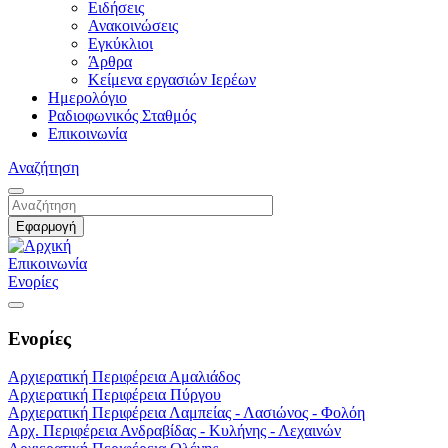
Ειδήσεις
Ανακοινώσεις
Εγκύκλιοι
Άρθρα
Κείμενα εργασιών Ιερέων
Ημερολόγιο
Ραδιοφωνικός Σταθμός
Επικοινωνία
Αναζήτηση
Επικοινωνία
Ενορίες
Ενορίες
Αρχιερατική Περιφέρεια Αμαλιάδος
Αρχιερατική Περιφέρεια Πύργου
Αρχιερατική Περιφέρεια Λαμπείας - Λασιώνος - Φολόη
Αρχ. Περιφέρεια Ανδραβίδας - Κυλήνης - Λεχαινών