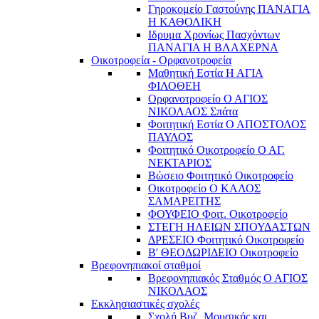
Γηροκομείο Γαστούνης ΠΑΝΑΓΙΑ
Η ΚΑΘΟΛΙΚΗ
Ιδρυμα Χρονίως Πασχόντων
ΠΑΝΑΓΙΑ Η ΒΛΑΧΕΡΝΑ
Οικοτροφεία - Ορφανοτροφεία
Μαθητική Εστία Η ΑΓΙΑ
ΦΙΛΟΘΕΗ
Ορφανοτροφείο Ο ΑΓΙΟΣ
ΝΙΚΟΛΑΟΣ Σπάτα
Φοιτητική Εστία Ο ΑΠΟΣΤΟΛΟΣ
ΠΑΥΛΟΣ
Φοιτητικό Οικοτροφείο Ο ΑΓ.
ΝΕΚΤΑΡΙΟΣ
Βώσειο Φοιτητικό Οικοτροφείο
Οικοτροφείο Ο ΚΑΛΟΣ
ΣΑΜΑΡΕΙΤΗΣ
ΦΟΥΦΕΙΟ Φοιτ. Οικοτροφείο
ΣΤΕΓΗ ΗΛΕΙΩΝ ΣΠΟΥΔΑΣΤΩΝ
ΔΡΕΣΕΙΟ Φοιτητικό Οικοτροφείο
Β' ΘΕΟΔΩΡΙΔΕΙΟ Οικοτροφείο
Βρεφονηπιακοί σταθμοί
Βρεφονηπιακός Σταθμός Ο ΑΓΙΟΣ
ΝΙΚΟΛΑΟΣ
Εκκλησιαστικές σχολές
Σχολή Βυζ. Μουσικής και