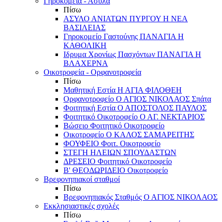
Γηροκομεία - Άσυλα
Πίσω
ΑΣΥΛΟ ΑΝΙΑΤΩΝ ΠΥΡΓΟΥ Η ΝΕΑ
ΒΑΣΙΛΕΙΑΣ
Γηροκομείο Γαστούνης ΠΑΝΑΓΙΑ Η
ΚΑΘΟΛΙΚΗ
Ιδρυμα Χρονίως Πασχόντων ΠΑΝΑΓΙΑ Η
ΒΛΑΧΕΡΝΑ
Οικοτροφεία - Ορφανοτροφεία
Πίσω
Μαθητική Εστία Η ΑΓΙΑ ΦΙΛΟΘΕΗ
Ορφανοτροφείο Ο ΑΓΙΟΣ ΝΙΚΟΛΑΟΣ Σπάτα
Φοιτητική Εστία Ο ΑΠΟΣΤΟΛΟΣ ΠΑΥΛΟΣ
Φοιτητικό Οικοτροφείο Ο ΑΓ. ΝΕΚΤΑΡΙΟΣ
Βώσειο Φοιτητικό Οικοτροφείο
Οικοτροφείο Ο ΚΑΛΟΣ ΣΑΜΑΡΕΙΤΗΣ
ΦΟΥΦΕΙΟ Φοιτ. Οικοτροφείο
ΣΤΕΓΗ ΗΛΕΙΩΝ ΣΠΟΥΔΑΣΤΩΝ
ΔΡΕΣΕΙΟ Φοιτητικό Οικοτροφείο
Β' ΘΕΟΔΩΡΙΔΕΙΟ Οικοτροφείο
Βρεφονηπιακοί σταθμοί
Πίσω
Βρεφονηπιακός Σταθμός Ο ΑΓΙΟΣ ΝΙΚΟΛΑΟΣ
Εκκλησιαστικές σχολές
Πίσω