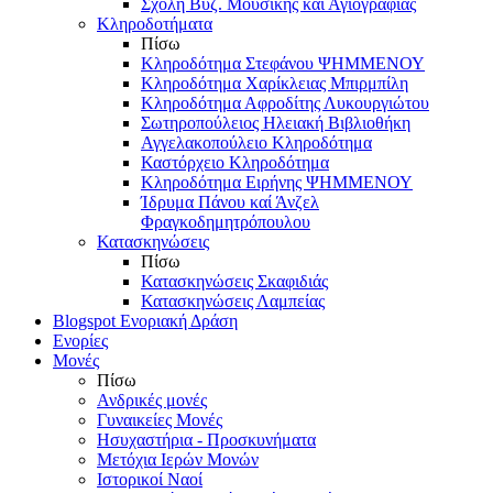
Σχολή Βυζ. Μουσικής και Αγιογραφίας
Κληροδοτήματα
Πίσω
Κληροδότημα Στεφάνου ΨΗΜΜΕΝΟΥ
Κληροδότημα Χαρίκλειας Μπιρμπίλη
Κληροδότημα Αφροδίτης Λυκουργιώτου
Σωτηροπούλειος Ηλειακή Βιβλιοθήκη
Αγγελακοπούλειο Κληροδότημα
Καστόρχειο Κληροδότημα
Κληροδότημα Ειρήνης ΨΗΜΜΕΝΟΥ
Ίδρυμα Πάνου καί Άνζελ
Φραγκοδημητρόπουλου
Κατασκηνώσεις
Πίσω
Κατασκηνώσεις Σκαφιδιάς
Κατασκηνώσεις Λαμπείας
Blogspot Ενοριακή Δράση
Ενορίες
Μονές
Πίσω
Ανδρικές μονές
Γυναικείες Μονές
Ησυχαστήρια - Προσκυνήματα
Μετόχια Ιερών Μονών
Ιστορικοί Ναοί