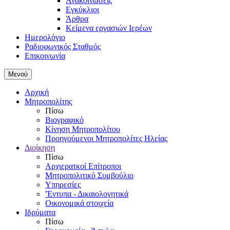
Ανακοινώσεις
Εγκύκλιοι
Άρθρα
Κείμενα εργασιών Ιερέων
Ημερολόγιο
Ραδιοφωνικός Σταθμός
Επικοινωνία
Μενού
Αρχική
Μητροπολίτης
Πίσω
Βιογραφικό
Κίνηση Μητροπολίτου
Προηγούμενοι Μητροπολίτες Ηλείας
Διοίκηση
Πίσω
Αρχιερατκοί Επίτροποι
Μητροπολιτικό Συμβούλιο
Υπηρεσίες
'Έντυπα - Δικαιολογητικά
Οικονομικά στοιχεία
Ιδρύματα
Πίσω