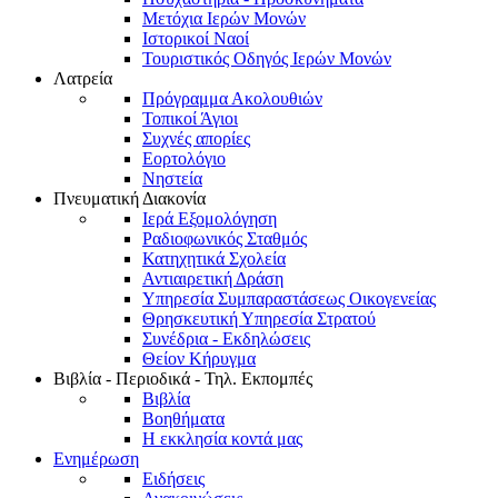
Μετόχια Ιερών Μονών
Ιστορικοί Ναοί
Τουριστικός Οδηγός Ιερών Μονών
Λατρεία
Πρόγραμμα Ακολουθιών
Τοπικοί Άγιοι
Συχνές απορίες
Εορτολόγιο
Νηστεία
Πνευματική Διακονία
Ιερά Εξομολόγηση
Ραδιοφωνικός Σταθμός
Κατηχητικά Σχολεία
Αντιαιρετική Δράση
Υπηρεσία Συμπαραστάσεως Οικογενείας
Θρησκευτική Υπηρεσία Στρατού
Συνέδρια - Εκδηλώσεις
Θείον Κήρυγμα
Βιβλία - Περιοδικά - Τηλ. Εκπομπές
Βιβλία
Βοηθήματα
Η εκκλησία κοντά μας
Ενημέρωση
Ειδήσεις