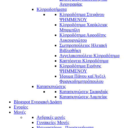
Αγιογραφίας
Κληροδοτήματα
Κληροδότημα Στεφάνου
ΨΗΜΜΕΝΟΥ
Κληροδότημα Χαρίκλειας
Μπιρμπίλη
Κληροδότημα Αφροδίτης
Λυκουργιώτου
Σωτηροπούλειος Ηλειακή
Βιβλιοθήκη
Αγγελακοπούλειο Κληροδότημα
Καστόρχειο Κληροδότημα
Κληροδότημα Ειρήνης
ΨΗΜΜΕΝΟΥ
Ίδρυμα Πάνου καί Άνζελ
Φραγκοδημητρόπουλου
Κατασκηνώσεις
Κατασκηνώσεις Σκαφιδιάς
Κατασκηνώσεις Λαμπείας
Blogspot Ενοριακή Δράση
Ενορίες
Μονές
Ανδρικές μονές
Γυναικείες Μονές
Ησυχαστήρια - Προσκυνήματα