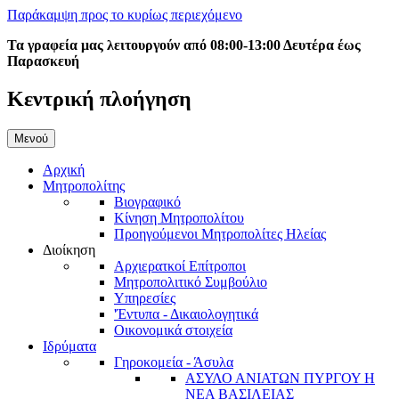
Παράκαμψη προς το κυρίως περιεχόμενο
Τα γραφεία μας λειτουργούν από 08:00-13:00 Δευτέρα έως
Παρασκευή
Κεντρική πλοήγηση
Μενού
Αρχική
Μητροπολίτης
Βιογραφικό
Κίνηση Μητροπολίτου
Προηγούμενοι Μητροπολίτες Ηλείας
Διοίκηση
Αρχιερατκοί Επίτροποι
Μητροπολιτικό Συμβούλιο
Υπηρεσίες
'Έντυπα - Δικαιολογητικά
Οικονομικά στοιχεία
Ιδρύματα
Γηροκομεία - Άσυλα
ΑΣΥΛΟ ΑΝΙΑΤΩΝ ΠΥΡΓΟΥ Η
ΝΕΑ ΒΑΣΙΛΕΙΑΣ