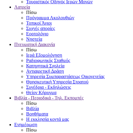
Τουριστικός Οδηγός Ιερών Μονών
Λατρεία
Πίσω
Πρόγραμμα Ακολουθιών
Τοπικοί Άγιοι
Συχνές απορίες
Εορτολόγιο
Νηστεία
Πνευματική Διακονία
Πίσω
Ιερά Εξομολόγηση
Ραδιοφωνικός Σταθμός
Κατηχητικά Σχολεία
Αντιαιρετική Δράση
Υπηρεσία Συμπαραστάσεως Οικογενείας
Θρησκευτική Υπηρεσία Στρατού
Συνέδρια - Εκδηλώσεις
Θείον Κήρυγμα
Βιβλία - Περιοδικά - Τηλ. Εκπομπές
Πίσω
Βιβλία
Βοηθήματα
Η εκκλησία κοντά μας
Ενημέρωση
Πίσω