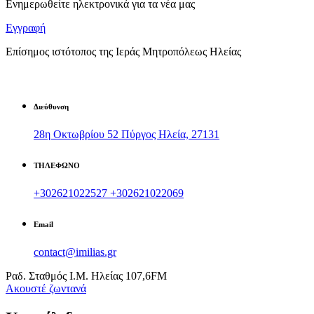
Ενημερωθείτε ηλεκτρονικά για τα νέα μας
Εγγραφή
Επίσημος ιστότοπος της Ιεράς Μητροπόλεως Ηλείας
Διεύθυνση
28η Οκτωβρίου 52 Πύργος Ηλεία, 27131
ΤΗΛΕΦΩΝΟ
+302621022527
+302621022069
Email
contact@imilias.gr
Ραδ. Σταθμός Ι.Μ. Ηλείας 107,6FM
Aκουστέ ζωντανά