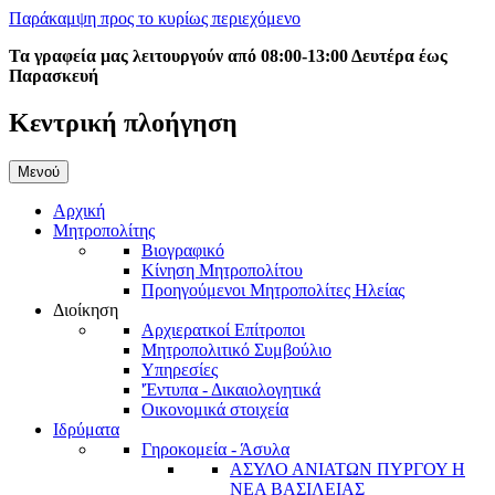
Παράκαμψη προς το κυρίως περιεχόμενο
Τα γραφεία μας λειτουργούν από 08:00-13:00 Δευτέρα έως
Παρασκευή
Κεντρική πλοήγηση
Μενού
Αρχική
Μητροπολίτης
Βιογραφικό
Κίνηση Μητροπολίτου
Προηγούμενοι Μητροπολίτες Ηλείας
Διοίκηση
Αρχιερατκοί Επίτροποι
Μητροπολιτικό Συμβούλιο
Υπηρεσίες
'Έντυπα - Δικαιολογητικά
Οικονομικά στοιχεία
Ιδρύματα
Γηροκομεία - Άσυλα
ΑΣΥΛΟ ΑΝΙΑΤΩΝ ΠΥΡΓΟΥ Η
ΝΕΑ ΒΑΣΙΛΕΙΑΣ