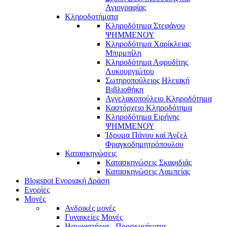
Αγιογραφίας
Κληροδοτήματα
Κληροδότημα Στεφάνου
ΨΗΜΜΕΝΟΥ
Κληροδότημα Χαρίκλειας
Μπιρμπίλη
Κληροδότημα Αφροδίτης
Λυκουργιώτου
Σωτηροπούλειος Ηλειακή
Βιβλιοθήκη
Αγγελακοπούλειο Κληροδότημα
Καστόρχειο Κληροδότημα
Κληροδότημα Ειρήνης
ΨΗΜΜΕΝΟΥ
Ίδρυμα Πάνου καί Άνζελ
Φραγκοδημητρόπουλου
Κατασκηνώσεις
Κατασκηνώσεις Σκαφιδιάς
Κατασκηνώσεις Λαμπείας
Blogspot Ενοριακή Δράση
Ενορίες
Μονές
Ανδρικές μονές
Γυναικείες Μονές
Ησυχαστήρια - Προσκυνήματα