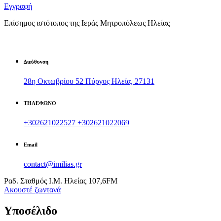
Εγγραφή
Επίσημος ιστότοπος της Ιεράς Μητροπόλεως Ηλείας
Διεύθυνση
28η Οκτωβρίου 52 Πύργος Ηλεία, 27131
ΤΗΛΕΦΩΝΟ
+302621022527
+302621022069
Email
contact@imilias.gr
Ραδ. Σταθμός Ι.Μ. Ηλείας 107,6FM
Aκουστέ ζωντανά
Υποσέλιδο