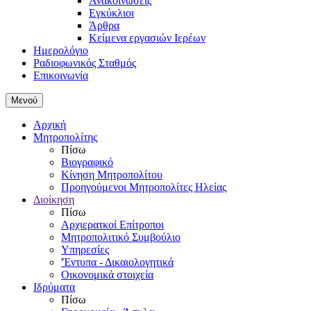
Ανακοινώσεις
Εγκύκλιοι
Άρθρα
Κείμενα εργασιών Ιερέων
Ημερολόγιο
Ραδιοφωνικός Σταθμός
Επικοινωνία
Μενού
Αρχική
Μητροπολίτης
Πίσω
Βιογραφικό
Κίνηση Μητροπολίτου
Προηγούμενοι Μητροπολίτες Ηλείας
Διοίκηση
Πίσω
Αρχιερατκοί Επίτροποι
Μητροπολιτικό Συμβούλιο
Υπηρεσίες
'Έντυπα - Δικαιολογητικά
Οικονομικά στοιχεία
Ιδρύματα
Πίσω