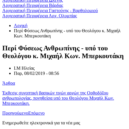
Αρχιερατική Περιφέρεια Ωλένης
Αρχιερατική Περιφέρεια Βάρδας
Αρχιερατική Περιφέρεια Γαστούνης - Βαρθολομιού
Αρχιερατική Περιφέρεια Αρχ. Ολυμπίας
Αρχική
Περί Φύσεως Ανθρωπίνης - υπό του Θεολόγου κ. Μιχαήλ
Κων. Μπερκουτάκη
Περί Φύσεως Ανθρωπίνης - υπό του
Θεολόγου κ. Μιχαήλ Κων. Μπερκουτάκη
Ι.Μ Ηλείας
Παρ, 08/02/2019 - 08:56
Άρθρα
Έκθεσις συνοπτική βασικών τινών αρχών της Ορθοδόξου
ανθρωπολογίας, πονηθείσα υπό του Θεολόγου Μιχαήλ Κων.
Μπερκουτάκη.
Προηγούμενο
Επόμενο
Ενημερωθείτε ηλεκτρονικά για τα νέα μας