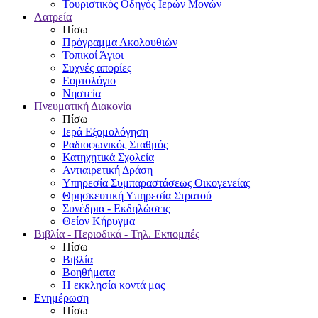
Τουριστικός Οδηγός Ιερών Μονών
Λατρεία
Πίσω
Πρόγραμμα Ακολουθιών
Τοπικοί Άγιοι
Συχνές απορίες
Εορτολόγιο
Νηστεία
Πνευματική Διακονία
Πίσω
Ιερά Εξομολόγηση
Ραδιοφωνικός Σταθμός
Κατηχητικά Σχολεία
Αντιαιρετική Δράση
Υπηρεσία Συμπαραστάσεως Οικογενείας
Θρησκευτική Υπηρεσία Στρατού
Συνέδρια - Εκδηλώσεις
Θείον Κήρυγμα
Βιβλία - Περιοδικά - Τηλ. Εκπομπές
Πίσω
Βιβλία
Βοηθήματα
Η εκκλησία κοντά μας
Ενημέρωση
Πίσω