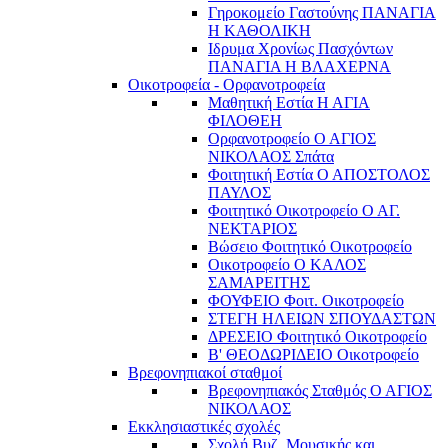
Γηροκομείο Γαστούνης ΠΑΝΑΓΙΑ
Η ΚΑΘΟΛΙΚΗ
Ιδρυμα Χρονίως Πασχόντων
ΠΑΝΑΓΙΑ Η ΒΛΑΧΕΡΝΑ
Οικοτροφεία - Ορφανοτροφεία
Μαθητική Εστία Η ΑΓΙΑ
ΦΙΛΟΘΕΗ
Ορφανοτροφείο Ο ΑΓΙΟΣ
ΝΙΚΟΛΑΟΣ Σπάτα
Φοιτητική Εστία Ο ΑΠΟΣΤΟΛΟΣ
ΠΑΥΛΟΣ
Φοιτητικό Οικοτροφείο Ο ΑΓ.
ΝΕΚΤΑΡΙΟΣ
Βώσειο Φοιτητικό Οικοτροφείο
Οικοτροφείο Ο ΚΑΛΟΣ
ΣΑΜΑΡΕΙΤΗΣ
ΦΟΥΦΕΙΟ Φοιτ. Οικοτροφείο
ΣΤΕΓΗ ΗΛΕΙΩΝ ΣΠΟΥΔΑΣΤΩΝ
ΔΡΕΣΕΙΟ Φοιτητικό Οικοτροφείο
Β' ΘΕΟΔΩΡΙΔΕΙΟ Οικοτροφείο
Βρεφονηπιακοί σταθμοί
Βρεφονηπιακός Σταθμός Ο ΑΓΙΟΣ
ΝΙΚΟΛΑΟΣ
Εκκλησιαστικές σχολές
Σχολή Βυζ. Μουσικής και