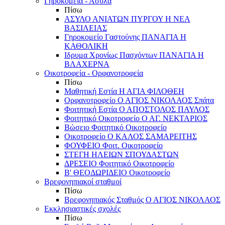
Γηροκομεία - Άσυλα
Πίσω
ΑΣΥΛΟ ΑΝΙΑΤΩΝ ΠΥΡΓΟΥ Η ΝΕΑ
ΒΑΣΙΛΕΙΑΣ
Γηροκομείο Γαστούνης ΠΑΝΑΓΙΑ Η
ΚΑΘΟΛΙΚΗ
Ιδρυμα Χρονίως Πασχόντων ΠΑΝΑΓΙΑ Η
ΒΛΑΧΕΡΝΑ
Οικοτροφεία - Ορφανοτροφεία
Πίσω
Μαθητική Εστία Η ΑΓΙΑ ΦΙΛΟΘΕΗ
Ορφανοτροφείο Ο ΑΓΙΟΣ ΝΙΚΟΛΑΟΣ Σπάτα
Φοιτητική Εστία Ο ΑΠΟΣΤΟΛΟΣ ΠΑΥΛΟΣ
Φοιτητικό Οικοτροφείο Ο ΑΓ. ΝΕΚΤΑΡΙΟΣ
Βώσειο Φοιτητικό Οικοτροφείο
Οικοτροφείο Ο ΚΑΛΟΣ ΣΑΜΑΡΕΙΤΗΣ
ΦΟΥΦΕΙΟ Φοιτ. Οικοτροφείο
ΣΤΕΓΗ ΗΛΕΙΩΝ ΣΠΟΥΔΑΣΤΩΝ
ΔΡΕΣΕΙΟ Φοιτητικό Οικοτροφείο
Β' ΘΕΟΔΩΡΙΔΕΙΟ Οικοτροφείο
Βρεφονηπιακοί σταθμοί
Πίσω
Βρεφονηπιακός Σταθμός Ο ΑΓΙΟΣ ΝΙΚΟΛΑΟΣ
Εκκλησιαστικές σχολές
Πίσω