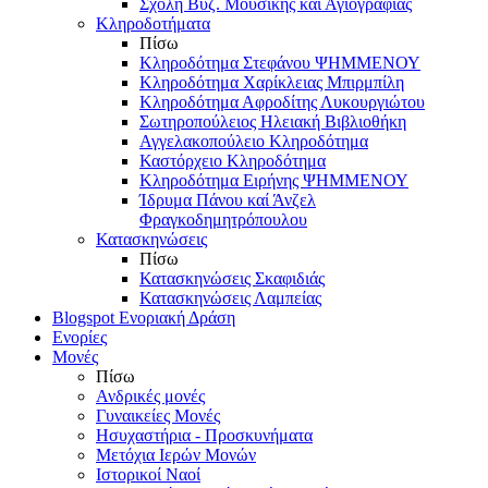
Σχολή Βυζ. Μουσικής και Αγιογραφίας
Κληροδοτήματα
Πίσω
Κληροδότημα Στεφάνου ΨΗΜΜΕΝΟΥ
Κληροδότημα Χαρίκλειας Μπιρμπίλη
Κληροδότημα Αφροδίτης Λυκουργιώτου
Σωτηροπούλειος Ηλειακή Βιβλιοθήκη
Αγγελακοπούλειο Κληροδότημα
Καστόρχειο Κληροδότημα
Κληροδότημα Ειρήνης ΨΗΜΜΕΝΟΥ
Ίδρυμα Πάνου καί Άνζελ
Φραγκοδημητρόπουλου
Κατασκηνώσεις
Πίσω
Κατασκηνώσεις Σκαφιδιάς
Κατασκηνώσεις Λαμπείας
Blogspot Ενοριακή Δράση
Ενορίες
Μονές
Πίσω
Ανδρικές μονές
Γυναικείες Μονές
Ησυχαστήρια - Προσκυνήματα
Μετόχια Ιερών Μονών
Ιστορικοί Ναοί