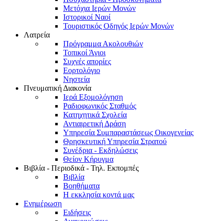
Μετόχια Ιερών Μονών
Ιστορικοί Ναοί
Τουριστικός Οδηγός Ιερών Μονών
Λατρεία
Πρόγραμμα Ακολουθιών
Τοπικοί Άγιοι
Συχνές απορίες
Εορτολόγιο
Νηστεία
Πνευματική Διακονία
Ιερά Εξομολόγηση
Ραδιοφωνικός Σταθμός
Κατηχητικά Σχολεία
Αντιαιρετική Δράση
Υπηρεσία Συμπαραστάσεως Οικογενείας
Θρησκευτική Υπηρεσία Στρατού
Συνέδρια - Εκδηλώσεις
Θείον Κήρυγμα
Βιβλία - Περιοδικά - Τηλ. Εκπομπές
Βιβλία
Βοηθήματα
Η εκκλησία κοντά μας
Ενημέρωση
Ειδήσεις