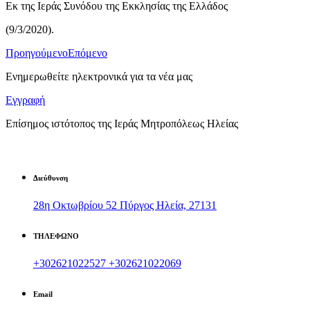
Εκ της Ιεράς Συνόδου της Εκκλησίας της Ελλάδος
(9/3/2020).
Προηγούμενο
Επόμενο
Ενημερωθείτε ηλεκτρονικά για τα νέα μας
Εγγραφή
Επίσημος ιστότοπος της Ιεράς Μητροπόλεως Ηλείας
Διεύθυνση
28η Οκτωβρίου 52 Πύργος Ηλεία, 27131
ΤΗΛΕΦΩΝΟ
+302621022527
+302621022069
Email