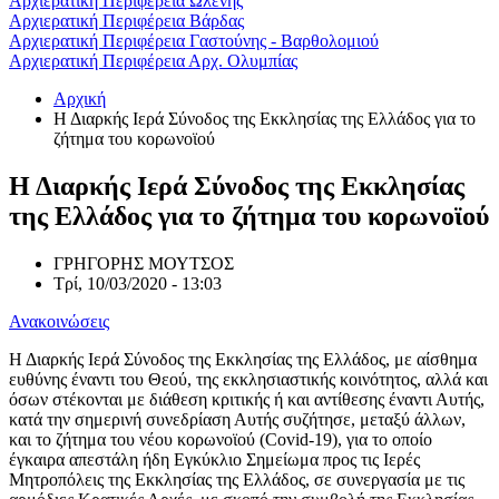
Αρχιερατική Περιφέρεια Ωλένης
Αρχιερατική Περιφέρεια Βάρδας
Αρχιερατική Περιφέρεια Γαστούνης - Βαρθολομιού
Αρχιερατική Περιφέρεια Αρχ. Ολυμπίας
Αρχική
Η Διαρκής Ιερά Σύνοδος της Εκκλησίας της Ελλάδος για το
ζήτημα του κορωνοϊού
Η Διαρκής Ιερά Σύνοδος της Εκκλησίας
της Ελλάδος για το ζήτημα του κορωνοϊού
ΓΡΗΓΟΡΗΣ ΜΟΥΤΣΟΣ
Τρί, 10/03/2020 - 13:03
Ανακοινώσεις
Η Διαρκής Ιερά Σύνοδος της Εκκλησίας της Ελλάδος, με αίσθημα
ευθύνης έναντι του Θεού, της εκκλησιαστικής κοινότητος, αλλά και
όσων στέκονται με διάθεση κριτικής ή και αντίθεσης έναντι Αυτής,
κατά την σημερινή συνεδρίαση Αυτής συζήτησε, μεταξύ άλλων,
και το ζήτημα του νέου κορωνοϊού (Covid-19), για το οποίο
έγκαιρα απεστάλη ήδη Εγκύκλιο Σημείωμα προς τις Ιερές
Μητροπόλεις της Εκκλησίας της Ελλάδος, σε συνεργασία με τις