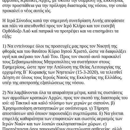
αρμόδιες Κρατικές Αρχές, με σκοπό την συμβολή της Εκκλησίας
στην προσπάθεια για την πρόληψη διασποράς της νόσου, την οποία
προκαλεί ο νέος αυτός ιός.
Η Ιερά Σύνοδος κατά την σημερινή συνεδρίαση Αυτής απεφάσισε
και πάλι να απευθυνθεί προς τον Ιερό Κλήρο και τον ευσεβή
Ορθόδοξο Λαό καί πατρικά να προτρέψει και να επισημάνει τα
εξής:
1) Να εντείνουμε όλοι τις προσευχές μας προς τον Νικητή της
φθοράς και του θανάτου Κύριο Ιησού Χριστό, ώστε να διαφυλάξει
υγιή και ακέραιο τον Λαό Του. Προς τον σκοπό αυτό παρακαλεί
τους Σεβασμιωτάτους Μητροπολίτες να συστήσουν στους
Εφημερίους, ώστε πριν την Απόλυση της Θείας Λειτουργίας της
ερχομένης Β΄ Κυριακής των Νηστειών (15-3-2020), να τελεσθεί
Δέηση σε όλους τους Ιερούς Ναούς της Εκκλησίας της Ελλάδος,
υπέρ της αποτροπής εξαπλώσεως της νόσου.
2) Να λαμβάνονται όλα τα απαραίτητα μέτρα, κατά τις συστάσεις
των αρμοδίων κρατικών Αρχών, προς τον σκοπό της διασποράς του
ιού: α) Τακτικό και καλό πλύσιμο των χεριών με σαπούνι. β)
Χρησιμοποίηση αντισηπτικών με οινόπνευμα. γ) Τήρηση
αποστάσεων από όποιον παρουσιάζει συμπτώματα. δ) Να γίνεται
επιμελής καθαριότητα των επιφανειών και σωστός αερισμός των
Ιερών Ναών και των λοιπών εκκλησιαστικών χώρων. ε)
Προτρέπονται όσοι παρουσιάζουν συμπτώματα ασθενείας, αλλά