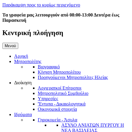
Παράκαμψη προς το κυρίως περιεχόμενο
Τα γραφεία μας λειτουργούν από 08:00-13:00 Δευτέρα έως
Παρασκευή
Κεντρική πλοήγηση
Μενού
Αρχική
Μητροπολίτης
Βιογραφικό
Κίνηση Μητροπολίτου
Προηγούμενοι Μητροπολίτες Ηλείας
Διοίκηση
Αρχιερατκοί Επίτροποι
Μητροπολιτικό Συμβούλιο
Υπηρεσίες
'Έντυπα - Δικαιολογητικά
Οικονομικά στοιχεία
Ιδρύματα
Γηροκομεία - Άσυλα
ΑΣΥΛΟ ΑΝΙΑΤΩΝ ΠΥΡΓΟΥ Η
ΝΕΑ ΒΑΣΙΛΕΙΑΣ