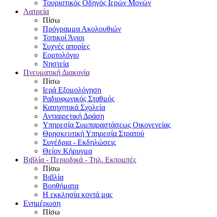
Τουριστικός Οδηγός Ιερών Μονών
Λατρεία
Πίσω
Πρόγραμμα Ακολουθιών
Τοπικοί Άγιοι
Συχνές απορίες
Εορτολόγιο
Νηστεία
Πνευματική Διακονία
Πίσω
Ιερά Εξομολόγηση
Ραδιοφωνικός Σταθμός
Κατηχητικά Σχολεία
Αντιαιρετική Δράση
Υπηρεσία Συμπαραστάσεως Οικογενείας
Θρησκευτική Υπηρεσία Στρατού
Συνέδρια - Εκδηλώσεις
Θείον Κήρυγμα
Βιβλία - Περιοδικά - Τηλ. Εκπομπές
Πίσω
Βιβλία
Βοηθήματα
Η εκκλησία κοντά μας
Ενημέρωση
Πίσω