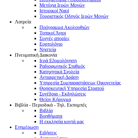
Μετόχια Ιερών Μονών
Ιστορικοί Ναοί
Τουριστικός Οδηγός Ιερών Μονών
Λατρεία
Πρόγραμμα Ακολουθιών
Τοπικοί Άγιοι
Συχνές απορίες
Εορτολόγιο
Νηστεία
Πνευματική Διακονία
Ιερά Εξομολόγηση
Ραδιοφωνικός Σταθμός
Κατηχητικά Σχολεία
Αντιαιρετική Δράση
Υπηρεσία Συμπαραστάσεως Οικογενείας
Θρησκευτική Υπηρεσία Στρατού
Συνέδρια - Εκδηλώσεις
Θείον Κήρυγμα
Βιβλία - Περιοδικά - Τηλ. Εκπομπές
Βιβλία
Βοηθήματα
Η εκκλησία κοντά μας
Ενημέρωση
Ειδήσεις