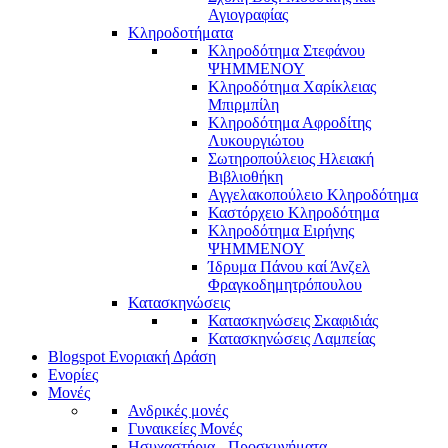
Αγιογραφίας
Κληροδοτήματα
Κληροδότημα Στεφάνου
ΨΗΜΜΕΝΟΥ
Κληροδότημα Χαρίκλειας
Μπιρμπίλη
Κληροδότημα Αφροδίτης
Λυκουργιώτου
Σωτηροπούλειος Ηλειακή
Βιβλιοθήκη
Αγγελακοπούλειο Κληροδότημα
Καστόρχειο Κληροδότημα
Κληροδότημα Ειρήνης
ΨΗΜΜΕΝΟΥ
Ίδρυμα Πάνου καί Άνζελ
Φραγκοδημητρόπουλου
Κατασκηνώσεις
Κατασκηνώσεις Σκαφιδιάς
Κατασκηνώσεις Λαμπείας
Blogspot Ενοριακή Δράση
Ενορίες
Μονές
Ανδρικές μονές
Γυναικείες Μονές
Ησυχαστήρια - Προσκυνήματα