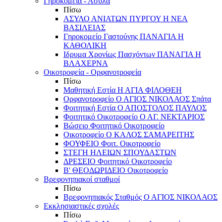
Γηροκομεία - Άσυλα
Πίσω
ΑΣΥΛΟ ΑΝΙΑΤΩΝ ΠΥΡΓΟΥ Η ΝΕΑ
ΒΑΣΙΛΕΙΑΣ
Γηροκομείο Γαστούνης ΠΑΝΑΓΙΑ Η
ΚΑΘΟΛΙΚΗ
Ιδρυμα Χρονίως Πασχόντων ΠΑΝΑΓΙΑ Η
ΒΛΑΧΕΡΝΑ
Οικοτροφεία - Ορφανοτροφεία
Πίσω
Μαθητική Εστία Η ΑΓΙΑ ΦΙΛΟΘΕΗ
Ορφανοτροφείο Ο ΑΓΙΟΣ ΝΙΚΟΛΑΟΣ Σπάτα
Φοιτητική Εστία Ο ΑΠΟΣΤΟΛΟΣ ΠΑΥΛΟΣ
Φοιτητικό Οικοτροφείο Ο ΑΓ. ΝΕΚΤΑΡΙΟΣ
Βώσειο Φοιτητικό Οικοτροφείο
Οικοτροφείο Ο ΚΑΛΟΣ ΣΑΜΑΡΕΙΤΗΣ
ΦΟΥΦΕΙΟ Φοιτ. Οικοτροφείο
ΣΤΕΓΗ ΗΛΕΙΩΝ ΣΠΟΥΔΑΣΤΩΝ
ΔΡΕΣΕΙΟ Φοιτητικό Οικοτροφείο
Β' ΘΕΟΔΩΡΙΔΕΙΟ Οικοτροφείο
Βρεφονηπιακοί σταθμοί
Πίσω
Βρεφονηπιακός Σταθμός Ο ΑΓΙΟΣ ΝΙΚΟΛΑΟΣ
Εκκλησιαστικές σχολές
Πίσω