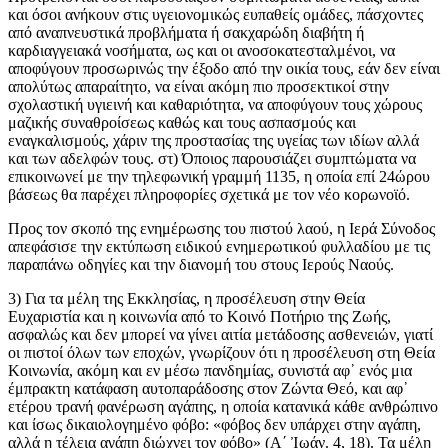
και όσοι ανήκουν στις υγειονομικώς ευπαθείς ομάδες, πάσχοντες
από αναπνευστικά προβλήματα ή σακχαρώδη διαβήτη ή
καρδιαγγειακά νοσήματα, ως και οι ανοσοκατεσταλμένοι, να
αποφύγουν προσωρινώς την έξοδο από την οικία τους, εάν δεν είναι
απολύτως απαραίτητο, να είναι ακόμη πιο προσεκτικοί στην
σχολαστική υγιεινή και καθαριότητα, να αποφύγουν τους χώρους
μαζικής συναθροίσεως καθώς και τους ασπασμούς και
εναγκαλισμούς, χάριν της προστασίας της υγείας των ιδίων αλλά
και των αδελφών τους. στ) Όποιος παρουσιάζει συμπτώματα να
επικοινωνεί με την τηλεφωνική γραμμή 1135, η οποία επί 24ώρου
βάσεως θα παρέχει πληροφορίες σχετικά με τον νέο κορωνοϊό.
Προς τον σκοπό της ενημέρωσης του πιστού λαού, η Ιερά Σύνοδος
απεφάσισε την εκτύπωση ειδικού ενημερωτικού φυλλαδίου με τις
παραπάνω οδηγίες και την διανομή του στους Ιερούς Ναούς.
3) Για τα μέλη της Εκκλησίας, η προσέλευση στην Θεία
Ευχαριστία και η κοινωνία από το Κοινό Ποτήριο της Ζωής,
ασφαλώς και δεν μπορεί να γίνει αιτία μετάδοσης ασθενειών, γιατί
οι πιστοί όλων των εποχών, γνωρίζουν ότι η προσέλευση στη Θεία
Κοινωνία, ακόμη και εν μέσω πανδημίας, συνιστά αφ᾿ ενός μια
έμπρακτη κατάφαση αυτοπαράδοσης στον Ζώντα Θεό, και αφ᾿
ετέρου τρανή φανέρωση αγάπης, η οποία κατανικά κάθε ανθρώπινο
και ίσως δικαιολογημένο φόβο: «φόβος δεν υπάρχει στην αγάπη,
αλλά η τέλεια αγάπη διώχνει τον φόβο» (Α΄ Ἰωάν. 4, 18). Τα μέλη