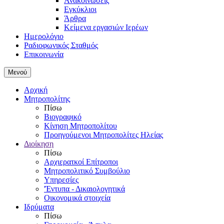
Ανακοινώσεις
Εγκύκλιοι
Άρθρα
Κείμενα εργασιών Ιερέων
Ημερολόγιο
Ραδιοφωνικός Σταθμός
Επικοινωνία
Μενού
Αρχική
Μητροπολίτης
Πίσω
Βιογραφικό
Κίνηση Μητροπολίτου
Προηγούμενοι Μητροπολίτες Ηλείας
Διοίκηση
Πίσω
Αρχιερατκοί Επίτροποι
Μητροπολιτικό Συμβούλιο
Υπηρεσίες
'Έντυπα - Δικαιολογητικά
Οικονομικά στοιχεία
Ιδρύματα
Πίσω