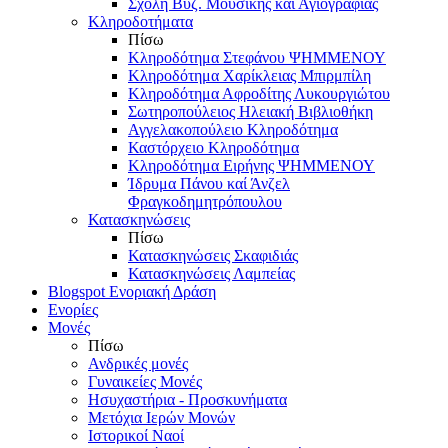
Σχολή Βυζ. Μουσικής και Αγιογραφίας
Κληροδοτήματα
Πίσω
Κληροδότημα Στεφάνου ΨΗΜΜΕΝΟΥ
Κληροδότημα Χαρίκλειας Μπιρμπίλη
Κληροδότημα Αφροδίτης Λυκουργιώτου
Σωτηροπούλειος Ηλειακή Βιβλιοθήκη
Αγγελακοπούλειο Κληροδότημα
Καστόρχειο Κληροδότημα
Κληροδότημα Ειρήνης ΨΗΜΜΕΝΟΥ
Ίδρυμα Πάνου καί Άνζελ
Φραγκοδημητρόπουλου
Κατασκηνώσεις
Πίσω
Κατασκηνώσεις Σκαφιδιάς
Κατασκηνώσεις Λαμπείας
Blogspot Ενοριακή Δράση
Ενορίες
Μονές
Πίσω
Ανδρικές μονές
Γυναικείες Μονές
Ησυχαστήρια - Προσκυνήματα
Μετόχια Ιερών Μονών
Ιστορικοί Ναοί