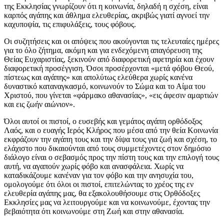
της Εκκλησίας γνωρίζουν ότι η κοινωνία, δηλαδή η σχέση, είναι
καρπός αγάπης και άθλημα ελευθερίας, ακριβώς γιατί αγνοεί την
καχυποψία, τις επιφυλάξεις, τους φόβους.
Οι συζητήσεις και οι απόψεις που ακούγονται τις τελευταίες ημέρες
για το όλο ζήτημα, ακόμη και για ενδεχόμενη απαγόρευση της
Θείας Ευχαριστίας, ξεκινούν από διαφορετική αφετηρία και έχουν
διαφορετική προσέγγιση. Όσοι προσέρχονται «μετά φόβου Θεού,
πίστεως και αγάπης» και απολύτως ελεύθερα χωρίς κανένα
δυναστικό καταναγκασμό, κοινωνούν το Σώμα και το Αίμα του
Χριστού, που γίνεται «φάρμακο αθανασίας», «εις άφεσιν αμαρτιών
και εις ζωήν αιώνιον».
Όλοι αυτοί οι πιστοί, ο ευσεβής και γεμάτος αγάπη ορθόδοξος
Λαός, και ο ευαγής Ιερός Κλήρος που μέσα από την θεία Κοινωνία
εκφράζουν την αγάπη τους και την δίψα τους για ζωή και σχέση, το
ελάχιστο που δικαιούνται από τους συμμετέχοντες στον δημόσιο
διάλογο είναι ο σεβασμός προς την πίστη τους και την επιλογή τους
αυτή, να αγαπούν χωρίς φόβο και ανασφάλεια. Χωρίς να
καταδικάζουμε κανέναν για τον φόβο και την ανησυχία του,
ομολογούμε ότι όλοι οι πιστοί, επιτελώντας το χρέος της εν
ελευθερία αγάπης μας, θα εξακολουθήσουμε στις Ορθόδοξες
Εκκλησίες μας να λειτουργούμε και να κοινωνούμε, έχοντας την
βεβαιότητα ότι κοινωνούμε στη Ζωή και στην αθανασία.