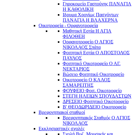
Γηροκομείο Γαστούνης ΠΑΝΑΓΙΑ
Η ΚΑΘΟΛΙΚΗ
Ιδρυμα Χρονίως Πασχόντων
ΠΑΝΑΓΙΑ Η ΒΛΑΧΕΡΝΑ
Οικοτροφεία - Ορφανοτροφεία
Μαθητική Εστία Η ΑΓΙΑ
ΦΙΛΟΘΕΗ
Ορφανοτροφείο Ο ΑΓΙΟΣ
ΝΙΚΟΛΑΟΣ Σπάτα
Φοιτητική Εστία Ο ΑΠΟΣΤΟΛΟΣ
ΠΑΥΛΟΣ
Φοιτητικό Οικοτροφείο Ο ΑΓ.
ΝΕΚΤΑΡΙΟΣ
Βώσειο Φοιτητικό Οικοτροφείο
Οικοτροφείο Ο ΚΑΛΟΣ
ΣΑΜΑΡΕΙΤΗΣ
ΦΟΥΦΕΙΟ Φοιτ. Οικοτροφείο
ΣΤΕΓΗ ΗΛΕΙΩΝ ΣΠΟΥΔΑΣΤΩΝ
ΔΡΕΣΕΙΟ Φοιτητικό Οικοτροφείο
Β' ΘΕΟΔΩΡΙΔΕΙΟ Οικοτροφείο
Βρεφονηπιακοί σταθμοί
Βρεφονηπιακός Σταθμός Ο ΑΓΙΟΣ
ΝΙΚΟΛΑΟΣ
Εκκλησιαστικές σχολές
Σχολή Βυζ. Μουσικής και