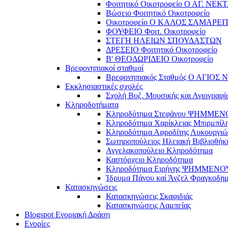
Φοιτητικό Οικοτροφείο Ο ΑΓ. ΝΕΚ
Βώσειο Φοιτητικό Οικοτροφείο
Οικοτροφείο Ο ΚΑΛΟΣ ΣΑΜΑΡΕΙ
ΦΟΥΦΕΙΟ Φοιτ. Οικοτροφείο
ΣΤΕΓΗ ΗΛΕΙΩΝ ΣΠΟΥΔΑΣΤΩΝ
ΔΡΕΣΕΙΟ Φοιτητικό Οικοτροφείο
Β' ΘΕΟΔΩΡΙΔΕΙΟ Οικοτροφείο
Βρεφονηπιακοί σταθμοί
Βρεφονηπιακός Σταθμός Ο ΑΓΙΟΣ
Εκκλησιαστικές σχολές
Σχολή Βυζ. Μουσικής και Αγιογραφί
Κληροδοτήματα
Κληροδότημα Στεφάνου ΨΗΜΜΕ
Κληροδότημα Χαρίκλειας Μπιρμπίλ
Κληροδότημα Αφροδίτης Λυκουργιώ
Σωτηροπούλειος Ηλειακή Βιβλιοθήκ
Αγγελακοπούλειο Κληροδότημα
Καστόρχειο Κληροδότημα
Κληροδότημα Ειρήνης ΨΗΜΜΕΝΟ
Ίδρυμα Πάνου καί Άνζελ Φραγκοδη
Κατασκηνώσεις
Κατασκηνώσεις Σκαφιδιάς
Κατασκηνώσεις Λαμπείας
Blogspot Ενοριακή Δράση
Ενορίες