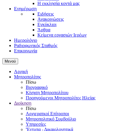
Η εκκλησία κοντά μας
Ενημέρωση
Ειδήσεις
Ανακοινώσεις
Εγκύκλιοι
Άρθρα
Κείμενα εργασιών Ιερέων
Ημερολόγιο
Ραδιοφωνικός Σταθμός
Επικοινωνία
Μενού
Αρχική
Μητροπολίτης
Πίσω
Βιογραφικό
Κίνηση Μητροπολίτου
Προηγούμενοι Μητροπολίτες Ηλείας
Διοίκηση
Πίσω
Αρχιερατκοί Επίτροποι
Μητροπολιτικό Συμβούλιο
Υπηρεσίες
'Έντυπα - Δικαιολογητικά