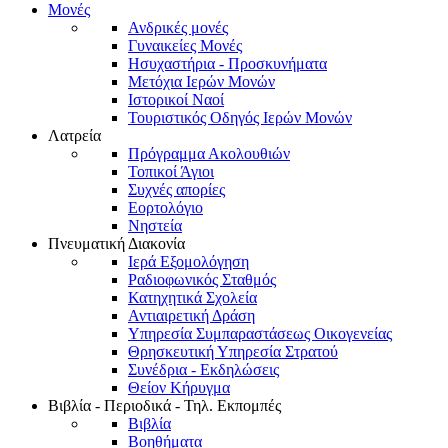
Μονές
Ανδρικές μονές
Γυναικείες Μονές
Ησυχαστήρια - Προσκυνήματα
Μετόχια Ιερών Μονών
Ιστορικοί Ναοί
Τουριστικός Οδηγός Ιερών Μονών
Λατρεία
Πρόγραμμα Ακολουθιών
Τοπικοί Άγιοι
Συχνές απορίες
Εορτολόγιο
Νηστεία
Πνευματική Διακονία
Ιερά Εξομολόγηση
Ραδιοφωνικός Σταθμός
Κατηχητικά Σχολεία
Αντιαιρετική Δράση
Υπηρεσία Συμπαραστάσεως Οικογενείας
Θρησκευτική Υπηρεσία Στρατού
Συνέδρια - Εκδηλώσεις
Θείον Κήρυγμα
Βιβλία - Περιοδικά - Τηλ. Εκπομπές
Βιβλία
Βοηθήματα