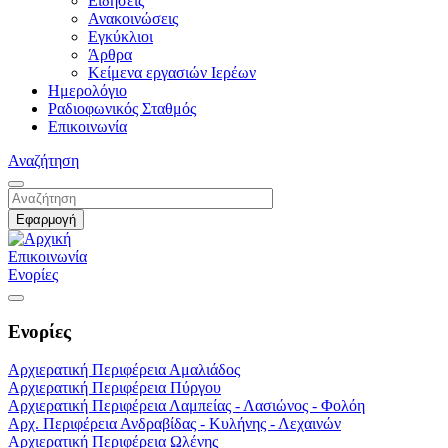
Ειδήσεις
Ανακοινώσεις
Εγκύκλιοι
Άρθρα
Κείμενα εργασιών Ιερέων
Ημερολόγιο
Ραδιοφωνικός Σταθμός
Επικοινωνία
Αναζήτηση
Επικοινωνία
Ενορίες
Ενορίες
Αρχιερατική Περιφέρεια Αμαλιάδος
Αρχιερατική Περιφέρεια Πύργου
Αρχιερατική Περιφέρεια Λαμπείας - Λασιώνος - Φολόη
Αρχ. Περιφέρεια Ανδραβίδας - Κυλήνης - Λεχαινών
Αρχιερατική Περιφέρεια Ωλένης