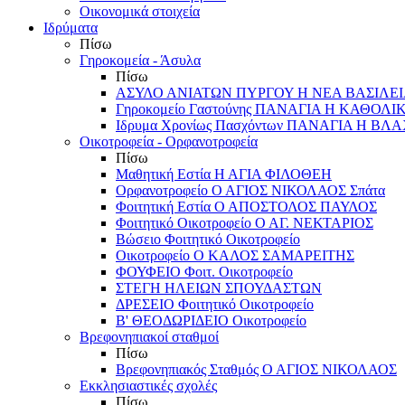
Οικονομικά στοιχεία
Ιδρύματα
Πίσω
Γηροκομεία - Άσυλα
Πίσω
ΑΣΥΛΟ ΑΝΙΑΤΩΝ ΠΥΡΓΟΥ Η ΝΕΑ ΒΑΣΙΛΕ
Γηροκομείο Γαστούνης ΠΑΝΑΓΙΑ Η ΚΑΘΟΛΙ
Ιδρυμα Χρονίως Πασχόντων ΠΑΝΑΓΙΑ Η Β
Οικοτροφεία - Ορφανοτροφεία
Πίσω
Μαθητική Εστία Η ΑΓΙΑ ΦΙΛΟΘΕΗ
Ορφανοτροφείο Ο ΑΓΙΟΣ ΝΙΚΟΛΑΟΣ Σπάτα
Φοιτητική Εστία Ο ΑΠΟΣΤΟΛΟΣ ΠΑΥΛΟΣ
Φοιτητικό Οικοτροφείο Ο ΑΓ. ΝΕΚΤΑΡΙΟΣ
Βώσειο Φοιτητικό Οικοτροφείο
Οικοτροφείο Ο ΚΑΛΟΣ ΣΑΜΑΡΕΙΤΗΣ
ΦΟΥΦΕΙΟ Φοιτ. Οικοτροφείο
ΣΤΕΓΗ ΗΛΕΙΩΝ ΣΠΟΥΔΑΣΤΩΝ
ΔΡΕΣΕΙΟ Φοιτητικό Οικοτροφείο
Β' ΘΕΟΔΩΡΙΔΕΙΟ Οικοτροφείο
Βρεφονηπιακοί σταθμοί
Πίσω
Βρεφονηπιακός Σταθμός Ο ΑΓΙΟΣ ΝΙΚΟΛΑΟΣ
Εκκλησιαστικές σχολές
Πίσω