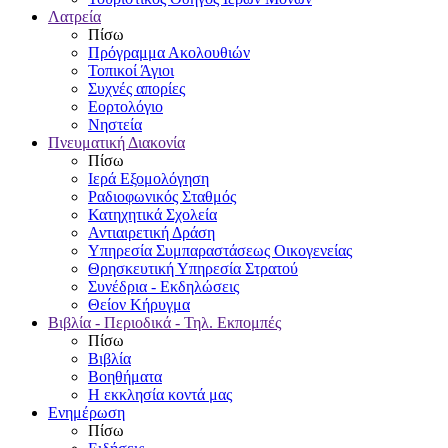
Λατρεία
Πίσω
Πρόγραμμα Ακολουθιών
Τοπικοί Άγιοι
Συχνές απορίες
Εορτολόγιο
Νηστεία
Πνευματική Διακονία
Πίσω
Ιερά Εξομολόγηση
Ραδιοφωνικός Σταθμός
Κατηχητικά Σχολεία
Αντιαιρετική Δράση
Υπηρεσία Συμπαραστάσεως Οικογενείας
Θρησκευτική Υπηρεσία Στρατού
Συνέδρια - Εκδηλώσεις
Θείον Κήρυγμα
Βιβλία - Περιοδικά - Τηλ. Εκπομπές
Πίσω
Βιβλία
Βοηθήματα
Η εκκλησία κοντά μας
Ενημέρωση
Πίσω