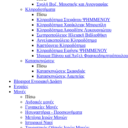
Σχολή Βυζ. Μουσικής και Αγιογραφίας
Κληροδοτήματα
Πίσω
Κληροδότημα Στεφάνου ΨΗΜΜΕΝΟΥ
Κληροδότημα Χαρίκλειας Μπιρμπίλη
Κληροδότημα Αφροδίτης Λυκουργιώτου
Σωτηροπούλειος Ηλειακή Βιβλιοθήκη
Αγγελακοπούλειο Κληροδότημα
Καστόρχειο Κληροδότημα
Κληροδότημα Ειρήνης ΨΗΜΜΕΝΟΥ
Ίδρυμα Πάνου καί Άνζελ Φραγκοδημητρόπουλου
Κατασκηνώσεις
Πίσω
Κατασκηνώσεις Σκαφιδιάς
Κατασκηνώσεις Λαμπείας
Blogspot Ενοριακή Δράση
Ενορίες
Μονές
Πίσω
Ανδρικές μονές
Γυναικείες Μονές
Ησυχαστήρια - Προσκυνήματα
Μετόχια Ιερών Μονών
Ιστορικοί Ναοί
Τουριστικός Οδηγός Ιερών Μονών