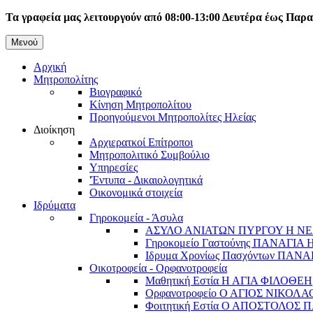
Παράκαμψη
Τα γραφεία μας λειτουργούν από 08:00-13:00 Δευτέρα έως Παρ
προς
το
Μενού
Κεντρική
κυρίως
Αρχική
περιεχόμενο
πλοήγηση
Μητροπολίτης
Βιογραφικό
Κίνηση Μητροπολίτου
Προηγούμενοι Μητροπολίτες Ηλείας
Διοίκηση
Αρχιερατκοί Επίτροποι
Μητροπολιτικό Συμβούλιο
Υπηρεσίες
'Έντυπα - Δικαιολογητικά
Οικονομικά στοιχεία
Ιδρύματα
Γηροκομεία - Άσυλα
ΑΣΥΛΟ ΑΝΙΑΤΩΝ ΠΥΡΓΟΥ Η ΝΕ
Γηροκομείο Γαστούνης ΠΑΝΑΓΙΑ
Ιδρυμα Χρονίως Πασχόντων ΠΑ
Οικοτροφεία - Ορφανοτροφεία
Μαθητική Εστία Η ΑΓΙΑ ΦΙΛΟΘΕΗ
Ορφανοτροφείο Ο ΑΓΙΟΣ ΝΙΚΟΛΑ
Φοιτητική Εστία Ο ΑΠΟΣΤΟΛΟΣ 