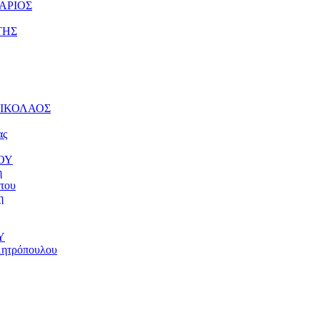
ΤΑΡΙΟΣ
ΤΗΣ
 ΝΙΚΟΛΑΟΣ
ας
ΝΟΥ
η
του
η
Υ
μητρόπουλου