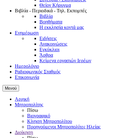
Θείον Κήρυγμα
Βιβλία - Περιοδικά - Τηλ. Εκπομπές
Βιβλία
Βοηθήματα
Η εκκλησία κοντά μας
Ενημέρωση
Ειδήσεις
Ανακοινώσεις
Εγκύκλιοι
Άρθρα
Κείμενα εργασιών Ιερέων
Ημερολόγιο
Ραδιοφωνικός Σταθμός
Επικοινωνία
Μενού
Αρχική
Μητροπολίτης
Πίσω
Βιογραφικό
Κίνηση Μητροπολίτου
Προηγούμενοι Μητροπολίτες Ηλείας
Διοίκηση
Πίσω