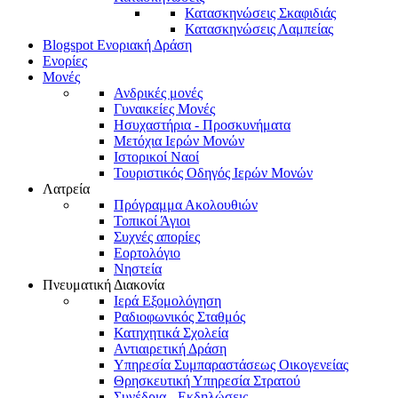
Κατασκηνώσεις Σκαφιδιάς
Κατασκηνώσεις Λαμπείας
Blogspot Ενοριακή Δράση
Ενορίες
Μονές
Ανδρικές μονές
Γυναικείες Μονές
Ησυχαστήρια - Προσκυνήματα
Μετόχια Ιερών Μονών
Ιστορικοί Ναοί
Τουριστικός Οδηγός Ιερών Μονών
Λατρεία
Πρόγραμμα Ακολουθιών
Τοπικοί Άγιοι
Συχνές απορίες
Εορτολόγιο
Νηστεία
Πνευματική Διακονία
Ιερά Εξομολόγηση
Ραδιοφωνικός Σταθμός
Κατηχητικά Σχολεία
Αντιαιρετική Δράση
Υπηρεσία Συμπαραστάσεως Οικογενείας
Θρησκευτική Υπηρεσία Στρατού
Συνέδρια - Εκδηλώσεις