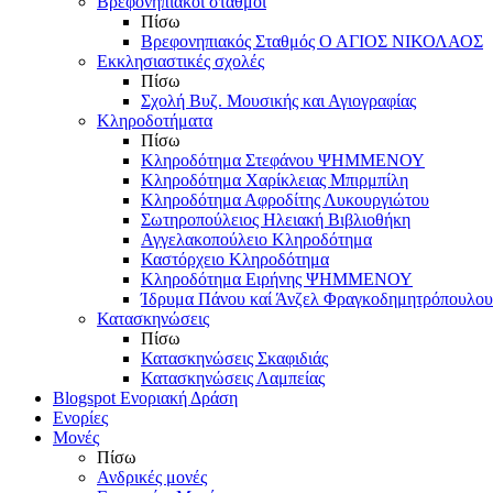
Βρεφονηπιακοί σταθμοί
Πίσω
Βρεφονηπιακός Σταθμός Ο ΑΓΙΟΣ ΝΙΚΟΛΑΟΣ
Εκκλησιαστικές σχολές
Πίσω
Σχολή Βυζ. Μουσικής και Αγιογραφίας
Κληροδοτήματα
Πίσω
Κληροδότημα Στεφάνου ΨΗΜΜΕΝΟΥ
Κληροδότημα Χαρίκλειας Μπιρμπίλη
Κληροδότημα Αφροδίτης Λυκουργιώτου
Σωτηροπούλειος Ηλειακή Βιβλιοθήκη
Αγγελακοπούλειο Κληροδότημα
Καστόρχειο Κληροδότημα
Κληροδότημα Ειρήνης ΨΗΜΜΕΝΟΥ
Ίδρυμα Πάνου καί Άνζελ Φραγκοδημητρόπουλου
Κατασκηνώσεις
Πίσω
Κατασκηνώσεις Σκαφιδιάς
Κατασκηνώσεις Λαμπείας
Blogspot Ενοριακή Δράση
Ενορίες
Μονές
Πίσω
Ανδρικές μονές