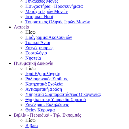
Γυναικείες Μονές
Ησυχαστήρια - Προσκυνήματα
Μετόχια Ιερών Μονών
Ιστορικοί Ναοί
Τουριστικός Οδηγός Ιερών Μονών
Λατρεία
Πίσω
Πρόγραμμα Ακολουθιών
Τοπικοί Άγιοι
Συχνές απορίες
Εορτολόγιο
Νηστεία
Πνευματική Διακονία
Πίσω
Ιερά Εξομολόγηση
Ραδιοφωνικός Σταθμός
Κατηχητικά Σχολεία
Αντιαιρετική Δράση
Υπηρεσία Συμπαραστάσεως Οικογενείας
Θρησκευτική Υπηρεσία Στρατού
Συνέδρια - Εκδηλώσεις
Θείον Κήρυγμα
Βιβλία - Περιοδικά - Τηλ. Εκπομπές
Πίσω
Βιβλία