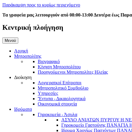
Παράκαμψη προς το κυρίως περιεχόμενο
Τα γραφεία μας λειτουργούν από 08:00-13:00 Δευτέρα έως Παρ
Κεντρική πλοήγηση
Μενού
Αρχική
Μητροπολίτης
Βιογραφικό
Κίνηση Μητροπολίτου
Προηγούμενοι Μητροπολίτες Ηλείας
Διοίκηση
Αρχιερατκοί Επίτροποι
Μητροπολιτικό Συμβούλιο
Υπηρεσίες
'Έντυπα - Δικαιολογητικά
Οικονομικά στοιχεία
Ιδρύματα
Γηροκομεία - Άσυλα
ΑΣΥΛΟ ΑΝΙΑΤΩΝ ΠΥΡΓΟΥ Η ΝΕ
Γηροκομείο Γαστούνης ΠΑΝΑΓΙΑ
Ιδρυμα Χρονίως Πασχόντων ΠΑ