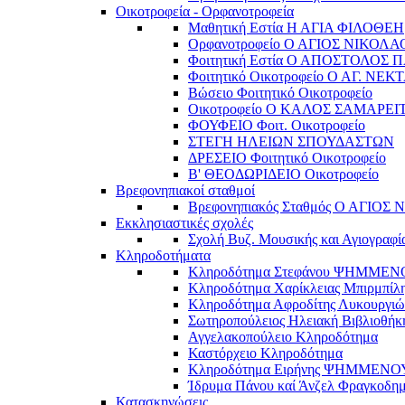
Οικοτροφεία - Ορφανοτροφεία
Μαθητική Εστία Η ΑΓΙΑ ΦΙΛΟΘΕΗ
Ορφανοτροφείο Ο ΑΓΙΟΣ ΝΙΚΟΛΑ
Φοιτητική Εστία Ο ΑΠΟΣΤΟΛΟΣ 
Φοιτητικό Οικοτροφείο Ο ΑΓ. ΝΕΚ
Βώσειο Φοιτητικό Οικοτροφείο
Οικοτροφείο Ο ΚΑΛΟΣ ΣΑΜΑΡΕΙ
ΦΟΥΦΕΙΟ Φοιτ. Οικοτροφείο
ΣΤΕΓΗ ΗΛΕΙΩΝ ΣΠΟΥΔΑΣΤΩΝ
ΔΡΕΣΕΙΟ Φοιτητικό Οικοτροφείο
Β' ΘΕΟΔΩΡΙΔΕΙΟ Οικοτροφείο
Βρεφονηπιακοί σταθμοί
Βρεφονηπιακός Σταθμός Ο ΑΓΙΟΣ
Εκκλησιαστικές σχολές
Σχολή Βυζ. Μουσικής και Αγιογραφί
Κληροδοτήματα
Κληροδότημα Στεφάνου ΨΗΜΜΕ
Κληροδότημα Χαρίκλειας Μπιρμπίλ
Κληροδότημα Αφροδίτης Λυκουργιώ
Σωτηροπούλειος Ηλειακή Βιβλιοθήκ
Αγγελακοπούλειο Κληροδότημα
Καστόρχειο Κληροδότημα
Κληροδότημα Ειρήνης ΨΗΜΜΕΝΟ
Ίδρυμα Πάνου καί Άνζελ Φραγκοδη
Κατασκηνώσεις