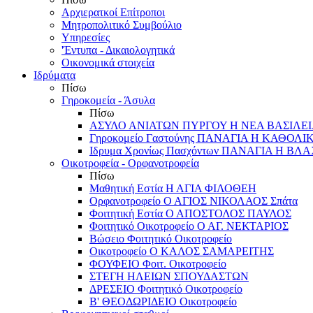
Αρχιερατκοί Επίτροποι
Μητροπολιτικό Συμβούλιο
Υπηρεσίες
'Έντυπα - Δικαιολογητικά
Οικονομικά στοιχεία
Ιδρύματα
Πίσω
Γηροκομεία - Άσυλα
Πίσω
ΑΣΥΛΟ ΑΝΙΑΤΩΝ ΠΥΡΓΟΥ Η ΝΕΑ ΒΑΣΙΛΕ
Γηροκομείο Γαστούνης ΠΑΝΑΓΙΑ Η ΚΑΘΟΛΙ
Ιδρυμα Χρονίως Πασχόντων ΠΑΝΑΓΙΑ Η Β
Οικοτροφεία - Ορφανοτροφεία
Πίσω
Μαθητική Εστία Η ΑΓΙΑ ΦΙΛΟΘΕΗ
Ορφανοτροφείο Ο ΑΓΙΟΣ ΝΙΚΟΛΑΟΣ Σπάτα
Φοιτητική Εστία Ο ΑΠΟΣΤΟΛΟΣ ΠΑΥΛΟΣ
Φοιτητικό Οικοτροφείο Ο ΑΓ. ΝΕΚΤΑΡΙΟΣ
Βώσειο Φοιτητικό Οικοτροφείο
Οικοτροφείο Ο ΚΑΛΟΣ ΣΑΜΑΡΕΙΤΗΣ
ΦΟΥΦΕΙΟ Φοιτ. Οικοτροφείο
ΣΤΕΓΗ ΗΛΕΙΩΝ ΣΠΟΥΔΑΣΤΩΝ
ΔΡΕΣΕΙΟ Φοιτητικό Οικοτροφείο
Β' ΘΕΟΔΩΡΙΔΕΙΟ Οικοτροφείο