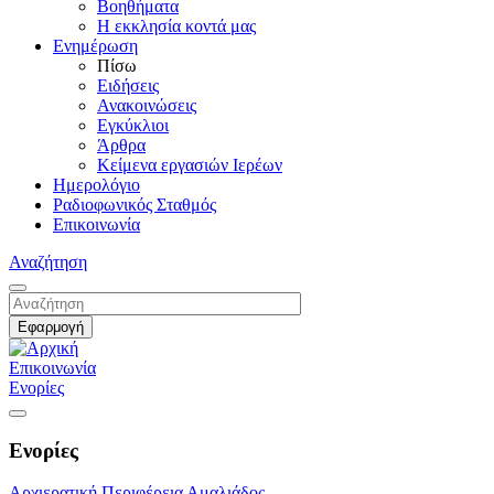
Βοηθήματα
Η εκκλησία κοντά μας
Ενημέρωση
Πίσω
Ειδήσεις
Ανακοινώσεις
Εγκύκλιοι
Άρθρα
Κείμενα εργασιών Ιερέων
Ημερολόγιο
Ραδιοφωνικός Σταθμός
Επικοινωνία
Αναζήτηση
Επικοινωνία
Ενορίες
Ενορίες
Αρχιερατική Περιφέρεια Αμαλιάδος