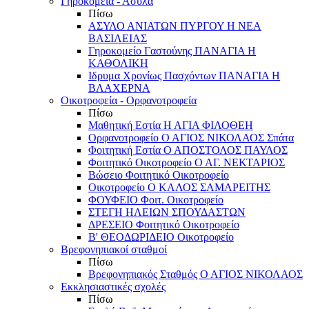
Γηροκομεία - Άσυλα
Πίσω
ΑΣΥΛΟ ΑΝΙΑΤΩΝ ΠΥΡΓΟΥ Η ΝΕΑ
ΒΑΣΙΛΕΙΑΣ
Γηροκομείο Γαστούνης ΠΑΝΑΓΙΑ Η
ΚΑΘΟΛΙΚΗ
Ιδρυμα Χρονίως Πασχόντων ΠΑΝΑΓΙΑ Η
ΒΛΑΧΕΡΝΑ
Οικοτροφεία - Ορφανοτροφεία
Πίσω
Μαθητική Εστία Η ΑΓΙΑ ΦΙΛΟΘΕΗ
Ορφανοτροφείο Ο ΑΓΙΟΣ ΝΙΚΟΛΑΟΣ Σπάτα
Φοιτητική Εστία Ο ΑΠΟΣΤΟΛΟΣ ΠΑΥΛΟΣ
Φοιτητικό Οικοτροφείο Ο ΑΓ. ΝΕΚΤΑΡΙΟΣ
Βώσειο Φοιτητικό Οικοτροφείο
Οικοτροφείο Ο ΚΑΛΟΣ ΣΑΜΑΡΕΙΤΗΣ
ΦΟΥΦΕΙΟ Φοιτ. Οικοτροφείο
ΣΤΕΓΗ ΗΛΕΙΩΝ ΣΠΟΥΔΑΣΤΩΝ
ΔΡΕΣΕΙΟ Φοιτητικό Οικοτροφείο
Β' ΘΕΟΔΩΡΙΔΕΙΟ Οικοτροφείο
Βρεφονηπιακοί σταθμοί
Πίσω
Βρεφονηπιακός Σταθμός Ο ΑΓΙΟΣ ΝΙΚΟΛΑΟΣ
Εκκλησιαστικές σχολές
Πίσω