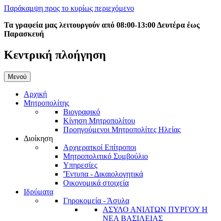
Παράκαμψη προς το κυρίως περιεχόμενο
Τα γραφεία μας λειτουργούν από 08:00-13:00 Δευτέρα έως
Παρασκευή
Κεντρική πλοήγηση
Μενού
Αρχική
Μητροπολίτης
Βιογραφικό
Κίνηση Μητροπολίτου
Προηγούμενοι Μητροπολίτες Ηλείας
Διοίκηση
Αρχιερατκοί Επίτροποι
Μητροπολιτικό Συμβούλιο
Υπηρεσίες
'Έντυπα - Δικαιολογητικά
Οικονομικά στοιχεία
Ιδρύματα
Γηροκομεία - Άσυλα
ΑΣΥΛΟ ΑΝΙΑΤΩΝ ΠΥΡΓΟΥ Η
ΝΕΑ ΒΑΣΙΛΕΙΑΣ