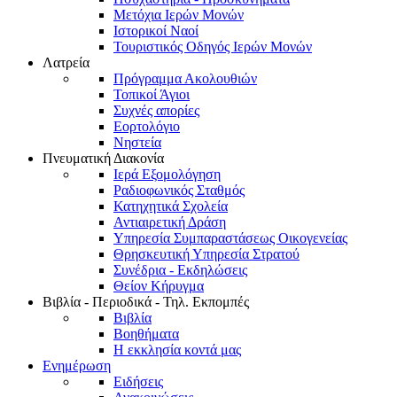
Μετόχια Ιερών Μονών
Ιστορικοί Ναοί
Τουριστικός Οδηγός Ιερών Μονών
Λατρεία
Πρόγραμμα Ακολουθιών
Τοπικοί Άγιοι
Συχνές απορίες
Εορτολόγιο
Νηστεία
Πνευματική Διακονία
Ιερά Εξομολόγηση
Ραδιοφωνικός Σταθμός
Κατηχητικά Σχολεία
Αντιαιρετική Δράση
Υπηρεσία Συμπαραστάσεως Οικογενείας
Θρησκευτική Υπηρεσία Στρατού
Συνέδρια - Εκδηλώσεις
Θείον Κήρυγμα
Βιβλία - Περιοδικά - Τηλ. Εκπομπές
Βιβλία
Βοηθήματα
Η εκκλησία κοντά μας
Ενημέρωση
Ειδήσεις