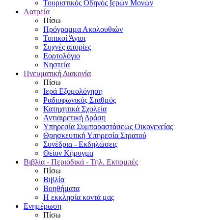
Τουριστικός Οδηγός Ιερών Μονών
Λατρεία
Πίσω
Πρόγραμμα Ακολουθιών
Τοπικοί Άγιοι
Συχνές απορίες
Εορτολόγιο
Νηστεία
Πνευματική Διακονία
Πίσω
Ιερά Εξομολόγηση
Ραδιοφωνικός Σταθμός
Κατηχητικά Σχολεία
Αντιαιρετική Δράση
Υπηρεσία Συμπαραστάσεως Οικογενείας
Θρησκευτική Υπηρεσία Στρατού
Συνέδρια - Εκδηλώσεις
Θείον Κήρυγμα
Βιβλία - Περιοδικά - Τηλ. Εκπομπές
Πίσω
Βιβλία
Βοηθήματα
Η εκκλησία κοντά μας
Ενημέρωση
Πίσω