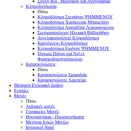
Σχολή Βυζ. Μουσικής και Αγιογραφίας
Κληροδοτήματα
Πίσω
Κληροδότημα Στεφάνου ΨΗΜΜΕΝΟΥ
Κληροδότημα Χαρίκλειας Μπιρμπίλη
Κληροδότημα Αφροδίτης Λυκουργιώτου
Σωτηροπούλειος Ηλειακή Βιβλιοθήκη
Αγγελακοπούλειο Κληροδότημα
Καστόρχειο Κληροδότημα
Κληροδότημα Ειρήνης ΨΗΜΜΕΝΟΥ
Ίδρυμα Πάνου καί Άνζελ
Φραγκοδημητρόπουλου
Κατασκηνώσεις
Πίσω
Κατασκηνώσεις Σκαφιδιάς
Κατασκηνώσεις Λαμπείας
Blogspot Ενοριακή Δράση
Ενορίες
Μονές
Πίσω
Ανδρικές μονές
Γυναικείες Μονές
Ησυχαστήρια - Προσκυνήματα
Μετόχια Ιερών Μονών
Ιστορικοί Ναοί