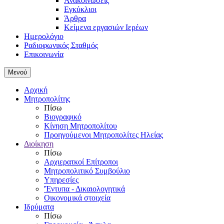
Ανακοινώσεις
Εγκύκλιοι
Άρθρα
Κείμενα εργασιών Ιερέων
Ημερολόγιο
Ραδιοφωνικός Σταθμός
Επικοινωνία
Μενού
Αρχική
Μητροπολίτης
Πίσω
Βιογραφικό
Κίνηση Μητροπολίτου
Προηγούμενοι Μητροπολίτες Ηλείας
Διοίκηση
Πίσω
Αρχιερατκοί Επίτροποι
Μητροπολιτικό Συμβούλιο
Υπηρεσίες
'Έντυπα - Δικαιολογητικά
Οικονομικά στοιχεία
Ιδρύματα
Πίσω