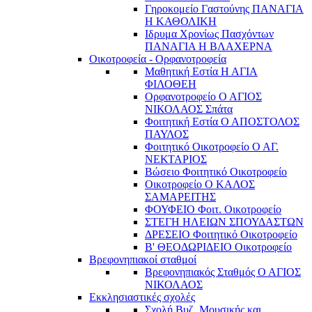
Γηροκομείο Γαστούνης ΠΑΝΑΓΙΑ
Η ΚΑΘΟΛΙΚΗ
Ιδρυμα Χρονίως Πασχόντων
ΠΑΝΑΓΙΑ Η ΒΛΑΧΕΡΝΑ
Οικοτροφεία - Ορφανοτροφεία
Μαθητική Εστία Η ΑΓΙΑ
ΦΙΛΟΘΕΗ
Ορφανοτροφείο Ο ΑΓΙΟΣ
ΝΙΚΟΛΑΟΣ Σπάτα
Φοιτητική Εστία Ο ΑΠΟΣΤΟΛΟΣ
ΠΑΥΛΟΣ
Φοιτητικό Οικοτροφείο Ο ΑΓ.
ΝΕΚΤΑΡΙΟΣ
Βώσειο Φοιτητικό Οικοτροφείο
Οικοτροφείο Ο ΚΑΛΟΣ
ΣΑΜΑΡΕΙΤΗΣ
ΦΟΥΦΕΙΟ Φοιτ. Οικοτροφείο
ΣΤΕΓΗ ΗΛΕΙΩΝ ΣΠΟΥΔΑΣΤΩΝ
ΔΡΕΣΕΙΟ Φοιτητικό Οικοτροφείο
Β' ΘΕΟΔΩΡΙΔΕΙΟ Οικοτροφείο
Βρεφονηπιακοί σταθμοί
Βρεφονηπιακός Σταθμός Ο ΑΓΙΟΣ
ΝΙΚΟΛΑΟΣ
Εκκλησιαστικές σχολές
Σχολή Βυζ. Μουσικής και