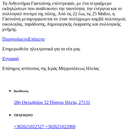
Τα Ανθεστήρια Γαστούνης επέστρεψαν, με ένα τετραήμερο
εκδηλώσεων που αναδεικνύει την ταυτότητα, την ενέργεια και το
συλλογικό πνεύμα της πόλης. Από τις 22 έως τις 25 Μαΐου, η
Γαστούνη μεταμορφώνεται σε έναν πολύχρωμο καμβά πολιτισμού,
οικολογίας, παράδοσης, δημιουργικής έκφρασης και συλλογικής
μνήμης.
Προηγούμενο
Επόμενο
Ενημερωθείτε ηλεκτρονικά για τα νέα μας
Εγγραφή
Επίσημος ιστότοπος της Ιεράς Μητροπόλεως Ηλείας
Διεύθυνση
28η Οκτωβρίου 52 Πύργος Ηλεία, 27131
ΤΗΛΕΦΩΝΟ
+302621022527
+302621022069