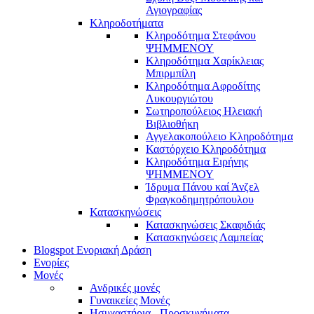
Αγιογραφίας
Κληροδοτήματα
Κληροδότημα Στεφάνου
ΨΗΜΜΕΝΟΥ
Κληροδότημα Χαρίκλειας
Μπιρμπίλη
Κληροδότημα Αφροδίτης
Λυκουργιώτου
Σωτηροπούλειος Ηλειακή
Βιβλιοθήκη
Αγγελακοπούλειο Κληροδότημα
Καστόρχειο Κληροδότημα
Κληροδότημα Ειρήνης
ΨΗΜΜΕΝΟΥ
Ίδρυμα Πάνου καί Άνζελ
Φραγκοδημητρόπουλου
Κατασκηνώσεις
Κατασκηνώσεις Σκαφιδιάς
Κατασκηνώσεις Λαμπείας
Blogspot Ενοριακή Δράση
Ενορίες
Μονές
Ανδρικές μονές
Γυναικείες Μονές
Ησυχαστήρια - Προσκυνήματα