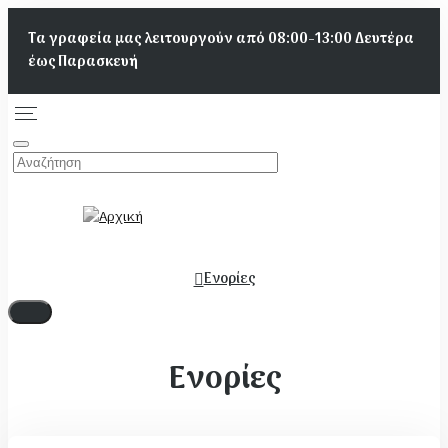
Παράκαμψη
Τα γραφεία μας λειτουργούν από 08:00-13:00 Δευτέρα
προς
έως Παρασκευή
το
κυρίως
περιεχόμενο
Κεντρική
πλοήγηση
Ενορίες
Ενορίες