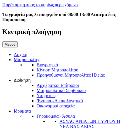
Παράκαμψη προς το κυρίως περιεχόμενο
Τα γραφεία μας λειτουργούν από 08:00-13:00 Δευτέρα έως
Παρασκευή
Κεντρική πλοήγηση
Μενού
Αρχική
Μητροπολίτης
Βιογραφικό
Κίνηση Μητροπολίτου
Προηγούμενοι Μητροπολίτες Ηλείας
Διοίκηση
Αρχιερατκοί Επίτροποι
Μητροπολιτικό Συμβούλιο
Υπηρεσίες
'Έντυπα - Δικαιολογητικά
Οικονομικά στοιχεία
Ιδρύματα
Γηροκομεία - Άσυλα
ΑΣΥΛΟ ΑΝΙΑΤΩΝ ΠΥΡΓΟΥ Η
ΝΕΑ ΒΑΣΙΛΕΙΑΣ