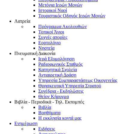
Μετόχια Ιερών Μονών
Ιστορικοί Ναοί
Τουριστικός Οδηγός Ιερών Μονών
Λατρεία
Πρόγραμμα Ακολουθιών
Τοπικοί Άγιοι
Συχνές απορίες
Εορτολόγιο
Νηστεία
Πνευματική Διακονία
Ιερά Εξομολόγηση
Ραδιοφωνικός Σταθμός
Κατηχητικά Σχολεία
Αντιαιρετική Δράση
Υπηρεσία Συμπαραστάσεως Οικογενείας
Θρησκευτική Υπηρεσία Στρατού
Συνέδρια - Εκδηλώσεις
Θείον Κήρυγμα
Βιβλία - Περιοδικά - Τηλ. Εκπομπές
Βιβλία
Βοηθήματα
Η εκκλησία κοντά μας
Ενημέρωση
Ειδήσεις