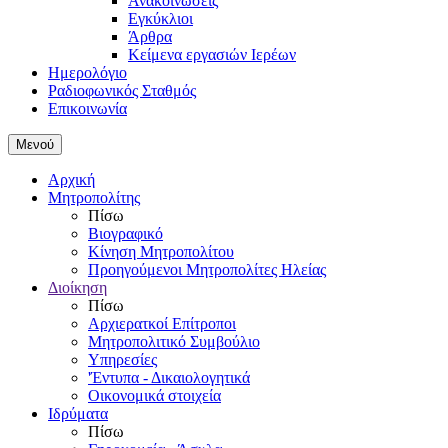
Ανακοινώσεις
Εγκύκλιοι
Άρθρα
Κείμενα εργασιών Ιερέων
Ημερολόγιο
Ραδιοφωνικός Σταθμός
Επικοινωνία
Μενού
Αρχική
Μητροπολίτης
Πίσω
Βιογραφικό
Κίνηση Μητροπολίτου
Προηγούμενοι Μητροπολίτες Ηλείας
Διοίκηση
Πίσω
Αρχιερατκοί Επίτροποι
Μητροπολιτικό Συμβούλιο
Υπηρεσίες
'Έντυπα - Δικαιολογητικά
Οικονομικά στοιχεία
Ιδρύματα
Πίσω