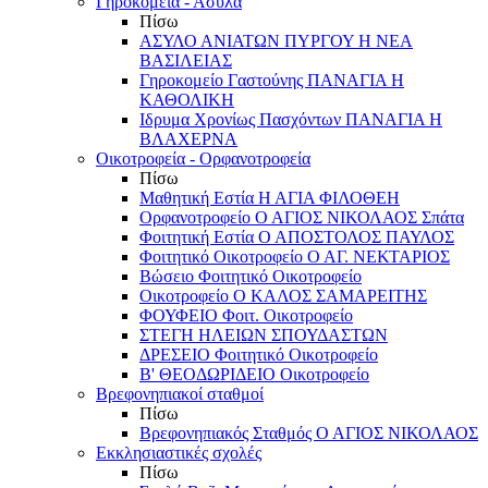
Γηροκομεία - Άσυλα
Πίσω
ΑΣΥΛΟ ΑΝΙΑΤΩΝ ΠΥΡΓΟΥ Η ΝΕΑ
ΒΑΣΙΛΕΙΑΣ
Γηροκομείο Γαστούνης ΠΑΝΑΓΙΑ Η
ΚΑΘΟΛΙΚΗ
Ιδρυμα Χρονίως Πασχόντων ΠΑΝΑΓΙΑ Η
ΒΛΑΧΕΡΝΑ
Οικοτροφεία - Ορφανοτροφεία
Πίσω
Μαθητική Εστία Η ΑΓΙΑ ΦΙΛΟΘΕΗ
Ορφανοτροφείο Ο ΑΓΙΟΣ ΝΙΚΟΛΑΟΣ Σπάτα
Φοιτητική Εστία Ο ΑΠΟΣΤΟΛΟΣ ΠΑΥΛΟΣ
Φοιτητικό Οικοτροφείο Ο ΑΓ. ΝΕΚΤΑΡΙΟΣ
Βώσειο Φοιτητικό Οικοτροφείο
Οικοτροφείο Ο ΚΑΛΟΣ ΣΑΜΑΡΕΙΤΗΣ
ΦΟΥΦΕΙΟ Φοιτ. Οικοτροφείο
ΣΤΕΓΗ ΗΛΕΙΩΝ ΣΠΟΥΔΑΣΤΩΝ
ΔΡΕΣΕΙΟ Φοιτητικό Οικοτροφείο
Β' ΘΕΟΔΩΡΙΔΕΙΟ Οικοτροφείο
Βρεφονηπιακοί σταθμοί
Πίσω
Βρεφονηπιακός Σταθμός Ο ΑΓΙΟΣ ΝΙΚΟΛΑΟΣ
Εκκλησιαστικές σχολές
Πίσω