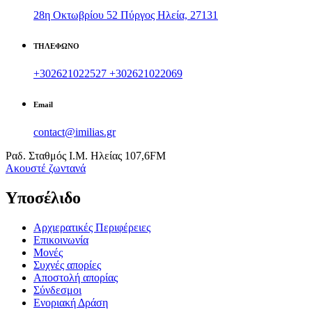
28η Οκτωβρίου 52 Πύργος Ηλεία, 27131
ΤΗΛΕΦΩΝΟ
+302621022527
+302621022069
Email
contact@imilias.gr
Ραδ. Σταθμός Ι.Μ. Ηλείας 107,6FM
Aκουστέ ζωντανά
Υποσέλιδο
Αρχιερατικές Περιφέρειες
Επικοινωνία
Μονές
Συχνές απορίες
Αποστολή απορίας
Σύνδεσμοι
Ενοριακή Δράση