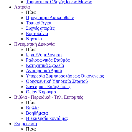
Τουριστικός Οδηγός Ιερών Μονών
Λατρεία
Πίσω
Πρόγραμμα Ακολουθιών
Τοπικοί Άγιοι
Συχνές απορίες
Εορτολόγιο
Νηστεία
Πνευματική Διακονία
Πίσω
Ιερά Εξομολόγηση
Ραδιοφωνικός Σταθμός
Κατηχητικά Σχολεία
Αντιαιρετική Δράση
Υπηρεσία Συμπαραστάσεως Οικογενείας
Θρησκευτική Υπηρεσία Στρατού
Συνέδρια - Εκδηλώσεις
Θείον Κήρυγμα
Βιβλία - Περιοδικά - Τηλ. Εκπομπές
Πίσω
Βιβλία
Βοηθήματα
Η εκκλησία κοντά μας
Ενημέρωση
Πίσω