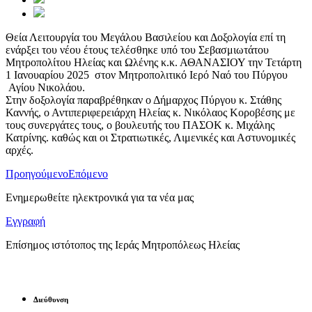
Θεία Λειτουργία του Μεγάλου Βασιλείου και Δοξολογία επί τη
ενάρξει του νέου έτους τελέσθηκε υπό του Σεβασμιωτάτου
Μητροπολίτου Ηλείας και Ωλένης κ.κ. ΑΘΑΝΑΣΙΟΥ την Τετάρτη
1 Ιανουαρίου 2025 στον Μητροπολιτικό Ιερό Ναό του Πύργου
Αγίου Νικολάου.
Στην δοξολογία παραβρέθηκαν ο Δήμαρχος Πύργου κ. Στάθης
Καννής, ο Αντιπεριφερειάρχη Ηλείας κ. Νικόλαος Κοροβέσης με
τους συνεργάτες τους, ο βουλευτής του ΠΑΣΟΚ κ. Μιχάλης
Κατρίνης. καθώς και οι Στρατιωτικές, Λιμενικές και Αστυνομικές
αρχές.
Προηγούμενο
Επόμενο
Ενημερωθείτε ηλεκτρονικά για τα νέα μας
Εγγραφή
Επίσημος ιστότοπος της Ιεράς Μητροπόλεως Ηλείας
Διεύθυνση