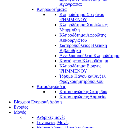
Αγιογραφίας
Κληροδοτήματα
Κληροδότημα Στεφάνου
ΨΗΜΜΕΝΟΥ
Κληροδότημα Χαρίκλειας
Μπιρμπίλη
Κληροδότημα Αφροδίτης
Λυκουργιώτου
Σωτηροπούλειος Ηλειακή
Βιβλιοθήκη
Αγγελακοπούλειο Κληροδότημα
Καστόρχειο Κληροδότημα
Κληροδότημα Ειρήνης
ΨΗΜΜΕΝΟΥ
Ίδρυμα Πάνου καί Άνζελ
Φραγκοδημητρόπουλου
Κατασκηνώσεις
Κατασκηνώσεις Σκαφιδιάς
Κατασκηνώσεις Λαμπείας
Blogspot Ενοριακή Δράση
Ενορίες
Μονές
Ανδρικές μονές
Γυναικείες Μονές
Ησυχαστήρια - Προσκυνήματα