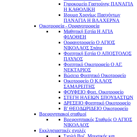
Γηροκομείο Γαστούνης ΠΑΝΑΓΙΑ
Η ΚΑΘΟΛΙΚΗ
Ιδρυμα Χρονίως Πασχόντων
ΠΑΝΑΓΙΑ Η ΒΛΑΧΕΡΝΑ
Οικοτροφεία - Ορφανοτροφεία
Μαθητική Εστία Η ΑΓΙΑ
ΦΙΛΟΘΕΗ
Ορφανοτροφείο Ο ΑΓΙΟΣ
ΝΙΚΟΛΑΟΣ Σπάτα
Φοιτητική Εστία Ο ΑΠΟΣΤΟΛΟΣ
ΠΑΥΛΟΣ
Φοιτητικό Οικοτροφείο Ο ΑΓ.
ΝΕΚΤΑΡΙΟΣ
Βώσειο Φοιτητικό Οικοτροφείο
Οικοτροφείο Ο ΚΑΛΟΣ
ΣΑΜΑΡΕΙΤΗΣ
ΦΟΥΦΕΙΟ Φοιτ. Οικοτροφείο
ΣΤΕΓΗ ΗΛΕΙΩΝ ΣΠΟΥΔΑΣΤΩΝ
ΔΡΕΣΕΙΟ Φοιτητικό Οικοτροφείο
Β' ΘΕΟΔΩΡΙΔΕΙΟ Οικοτροφείο
Βρεφονηπιακοί σταθμοί
Βρεφονηπιακός Σταθμός Ο ΑΓΙΟΣ
ΝΙΚΟΛΑΟΣ
Εκκλησιαστικές σχολές
Σχολή Βυζ. Μουσικής και