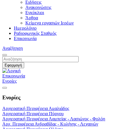
Ειδήσεις
Ανακοινώσεις
Εγκύκλιοι
Άρθρα
Κείμενα εργασιών Ιερέων
Ημερολόγιο
Ραδιοφωνικός Σταθμός
Επικοινωνία
Αναζήτηση
Επικοινωνία
Ενορίες
Ενορίες
Αρχιερατική Περιφέρεια Αμαλιάδος
Αρχιερατική Περιφέρεια Πύργου
Αρχιερατική Περιφέρεια Λαμπείας - Λασιώνος - Φολόη
Αρχ. Περιφέρεια Ανδραβίδας - Κυλήνης - Λεχαινών