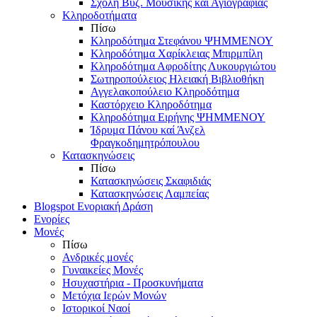
Σχολή Βυζ. Μουσικής και Αγιογραφίας
Κληροδοτήματα
Πίσω
Κληροδότημα Στεφάνου ΨΗΜΜΕΝΟΥ
Κληροδότημα Χαρίκλειας Μπιρμπίλη
Κληροδότημα Αφροδίτης Λυκουργιώτου
Σωτηροπούλειος Ηλειακή Βιβλιοθήκη
Αγγελακοπούλειο Κληροδότημα
Καστόρχειο Κληροδότημα
Κληροδότημα Ειρήνης ΨΗΜΜΕΝΟΥ
Ίδρυμα Πάνου καί Άνζελ
Φραγκοδημητρόπουλου
Κατασκηνώσεις
Πίσω
Κατασκηνώσεις Σκαφιδιάς
Κατασκηνώσεις Λαμπείας
Blogspot Ενοριακή Δράση
Ενορίες
Μονές
Πίσω
Ανδρικές μονές
Γυναικείες Μονές
Ησυχαστήρια - Προσκυνήματα
Μετόχια Ιερών Μονών
Ιστορικοί Ναοί