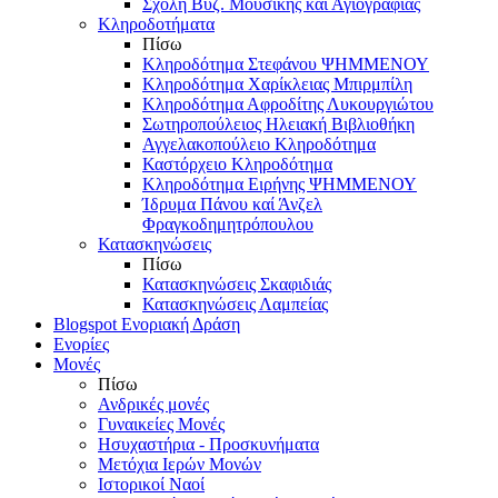
Σχολή Βυζ. Μουσικής και Αγιογραφίας
Κληροδοτήματα
Πίσω
Κληροδότημα Στεφάνου ΨΗΜΜΕΝΟΥ
Κληροδότημα Χαρίκλειας Μπιρμπίλη
Κληροδότημα Αφροδίτης Λυκουργιώτου
Σωτηροπούλειος Ηλειακή Βιβλιοθήκη
Αγγελακοπούλειο Κληροδότημα
Καστόρχειο Κληροδότημα
Κληροδότημα Ειρήνης ΨΗΜΜΕΝΟΥ
Ίδρυμα Πάνου καί Άνζελ
Φραγκοδημητρόπουλου
Κατασκηνώσεις
Πίσω
Κατασκηνώσεις Σκαφιδιάς
Κατασκηνώσεις Λαμπείας
Blogspot Ενοριακή Δράση
Ενορίες
Μονές
Πίσω
Ανδρικές μονές
Γυναικείες Μονές
Ησυχαστήρια - Προσκυνήματα
Μετόχια Ιερών Μονών
Ιστορικοί Ναοί