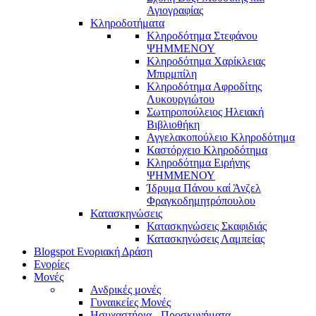
Αγιογραφίας
Κληροδοτήματα
Κληροδότημα Στεφάνου
ΨΗΜΜΕΝΟΥ
Κληροδότημα Χαρίκλειας
Μπιρμπίλη
Κληροδότημα Αφροδίτης
Λυκουργιώτου
Σωτηροπούλειος Ηλειακή
Βιβλιοθήκη
Αγγελακοπούλειο Κληροδότημα
Καστόρχειο Κληροδότημα
Κληροδότημα Ειρήνης
ΨΗΜΜΕΝΟΥ
Ίδρυμα Πάνου καί Άνζελ
Φραγκοδημητρόπουλου
Κατασκηνώσεις
Κατασκηνώσεις Σκαφιδιάς
Κατασκηνώσεις Λαμπείας
Blogspot Ενοριακή Δράση
Ενορίες
Μονές
Ανδρικές μονές
Γυναικείες Μονές
Ησυχαστήρια - Προσκυνήματα