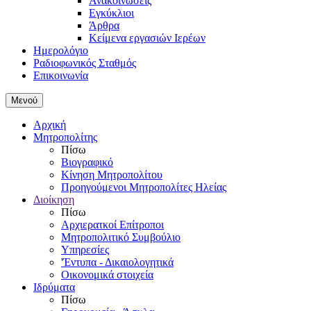
Ανακοινώσεις
Εγκύκλιοι
Άρθρα
Κείμενα εργασιών Ιερέων
Ημερολόγιο
Ραδιοφωνικός Σταθμός
Επικοινωνία
Μενού
Αρχική
Μητροπολίτης
Πίσω
Βιογραφικό
Κίνηση Μητροπολίτου
Προηγούμενοι Μητροπολίτες Ηλείας
Διοίκηση
Πίσω
Αρχιερατκοί Επίτροποι
Μητροπολιτικό Συμβούλιο
Υπηρεσίες
'Έντυπα - Δικαιολογητικά
Οικονομικά στοιχεία
Ιδρύματα
Πίσω