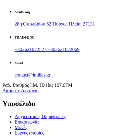
Διεύθυνση
28η Οκτωβρίου 52 Πύργος Ηλεία, 27131
ΤΗΛΕΦΩΝΟ
+302621022527
+302621022069
Email
contact@imilias.gr
Ραδ. Σταθμός Ι.Μ. Ηλείας 107,6FM
Aκουστέ ζωντανά
Υποσέλιδο
Αρχιερατικές Περιφέρειες
Επικοινωνία
Μονές
Συχνές απορίες