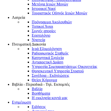
Μετόχια Ιερών Μονών
Ιστορικοί Ναοί
Τουριστικός Οδηγός Ιερών Μονών
Λατρεία
Πρόγραμμα Ακολουθιών
Τοπικοί Άγιοι
Συχνές απορίες
Εορτολόγιο
Νηστεία
Πνευματική Διακονία
Ιερά Εξομολόγηση
Ραδιοφωνικός Σταθμός
Κατηχητικά Σχολεία
Αντιαιρετική Δράση
Υπηρεσία Συμπαραστάσεως Οικογενείας
Θρησκευτική Υπηρεσία Στρατού
Συνέδρια - Εκδηλώσεις
Θείον Κήρυγμα
Βιβλία - Περιοδικά - Τηλ. Εκπομπές
Βιβλία
Βοηθήματα
Η εκκλησία κοντά μας
Ενημέρωση
Ειδήσεις