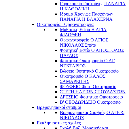
Γηροκομείο Γαστούνης ΠΑΝΑΓΙΑ
Η ΚΑΘΟΛΙΚΗ
Ιδρυμα Χρονίως Πασχόντων
ΠΑΝΑΓΙΑ Η ΒΛΑΧΕΡΝΑ
Οικοτροφεία - Ορφανοτροφεία
Μαθητική Εστία Η ΑΓΙΑ
ΦΙΛΟΘΕΗ
Ορφανοτροφείο Ο ΑΓΙΟΣ
ΝΙΚΟΛΑΟΣ Σπάτα
Φοιτητική Εστία Ο ΑΠΟΣΤΟΛΟΣ
ΠΑΥΛΟΣ
Φοιτητικό Οικοτροφείο Ο ΑΓ.
ΝΕΚΤΑΡΙΟΣ
Βώσειο Φοιτητικό Οικοτροφείο
Οικοτροφείο Ο ΚΑΛΟΣ
ΣΑΜΑΡΕΙΤΗΣ
ΦΟΥΦΕΙΟ Φοιτ. Οικοτροφείο
ΣΤΕΓΗ ΗΛΕΙΩΝ ΣΠΟΥΔΑΣΤΩΝ
ΔΡΕΣΕΙΟ Φοιτητικό Οικοτροφείο
Β' ΘΕΟΔΩΡΙΔΕΙΟ Οικοτροφείο
Βρεφονηπιακοί σταθμοί
Βρεφονηπιακός Σταθμός Ο ΑΓΙΟΣ
ΝΙΚΟΛΑΟΣ
Εκκλησιαστικές σχολές
Σχολή Βυζ. Μουσικής και