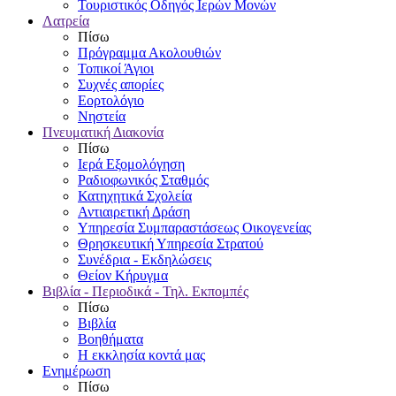
Τουριστικός Οδηγός Ιερών Μονών
Λατρεία
Πίσω
Πρόγραμμα Ακολουθιών
Τοπικοί Άγιοι
Συχνές απορίες
Εορτολόγιο
Νηστεία
Πνευματική Διακονία
Πίσω
Ιερά Εξομολόγηση
Ραδιοφωνικός Σταθμός
Κατηχητικά Σχολεία
Αντιαιρετική Δράση
Υπηρεσία Συμπαραστάσεως Οικογενείας
Θρησκευτική Υπηρεσία Στρατού
Συνέδρια - Εκδηλώσεις
Θείον Κήρυγμα
Βιβλία - Περιοδικά - Τηλ. Εκπομπές
Πίσω
Βιβλία
Βοηθήματα
Η εκκλησία κοντά μας
Ενημέρωση
Πίσω