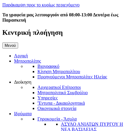
Παράκαμψη προς το κυρίως περιεχόμενο
Τα γραφεία μας λειτουργούν από 08:00-13:00 Δευτέρα έως
Παρασκευή
Κεντρική πλοήγηση
Μενού
Αρχική
Μητροπολίτης
Βιογραφικό
Κίνηση Μητροπολίτου
Προηγούμενοι Μητροπολίτες Ηλείας
Διοίκηση
Αρχιερατκοί Επίτροποι
Μητροπολιτικό Συμβούλιο
Υπηρεσίες
'Έντυπα - Δικαιολογητικά
Οικονομικά στοιχεία
Ιδρύματα
Γηροκομεία - Άσυλα
ΑΣΥΛΟ ΑΝΙΑΤΩΝ ΠΥΡΓΟΥ Η
ΝΕΑ ΒΑΣΙΛΕΙΑΣ