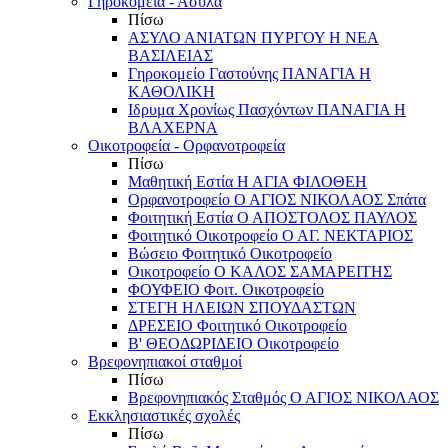
Γηροκομεία - Άσυλα
Πίσω
ΑΣΥΛΟ ΑΝΙΑΤΩΝ ΠΥΡΓΟΥ Η ΝΕΑ
ΒΑΣΙΛΕΙΑΣ
Γηροκομείο Γαστούνης ΠΑΝΑΓΙΑ Η
ΚΑΘΟΛΙΚΗ
Ιδρυμα Χρονίως Πασχόντων ΠΑΝΑΓΙΑ Η
ΒΛΑΧΕΡΝΑ
Οικοτροφεία - Ορφανοτροφεία
Πίσω
Μαθητική Εστία Η ΑΓΙΑ ΦΙΛΟΘΕΗ
Ορφανοτροφείο Ο ΑΓΙΟΣ ΝΙΚΟΛΑΟΣ Σπάτα
Φοιτητική Εστία Ο ΑΠΟΣΤΟΛΟΣ ΠΑΥΛΟΣ
Φοιτητικό Οικοτροφείο Ο ΑΓ. ΝΕΚΤΑΡΙΟΣ
Βώσειο Φοιτητικό Οικοτροφείο
Οικοτροφείο Ο ΚΑΛΟΣ ΣΑΜΑΡΕΙΤΗΣ
ΦΟΥΦΕΙΟ Φοιτ. Οικοτροφείο
ΣΤΕΓΗ ΗΛΕΙΩΝ ΣΠΟΥΔΑΣΤΩΝ
ΔΡΕΣΕΙΟ Φοιτητικό Οικοτροφείο
Β' ΘΕΟΔΩΡΙΔΕΙΟ Οικοτροφείο
Βρεφονηπιακοί σταθμοί
Πίσω
Βρεφονηπιακός Σταθμός Ο ΑΓΙΟΣ ΝΙΚΟΛΑΟΣ
Εκκλησιαστικές σχολές
Πίσω