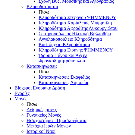
Σχολή Βυζ. Μουσικής και Αγιογραφίας
Κληροδοτήματα
Πίσω
Κληροδότημα Στεφάνου ΨΗΜΜΕΝΟΥ
Κληροδότημα Χαρίκλειας Μπιρμπίλη
Κληροδότημα Αφροδίτης Λυκουργιώτου
Σωτηροπούλειος Ηλειακή Βιβλιοθήκη
Αγγελακοπούλειο Κληροδότημα
Καστόρχειο Κληροδότημα
Κληροδότημα Ειρήνης ΨΗΜΜΕΝΟΥ
Ίδρυμα Πάνου καί Άνζελ
Φραγκοδημητρόπουλου
Κατασκηνώσεις
Πίσω
Κατασκηνώσεις Σκαφιδιάς
Κατασκηνώσεις Λαμπείας
Blogspot Ενοριακή Δράση
Ενορίες
Μονές
Πίσω
Ανδρικές μονές
Γυναικείες Μονές
Ησυχαστήρια - Προσκυνήματα
Μετόχια Ιερών Μονών
Ιστορικοί Ναοί