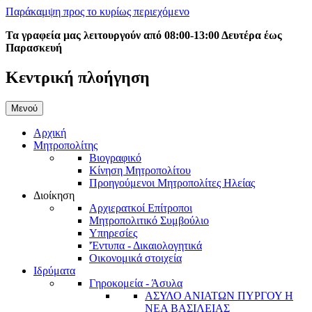
Παράκαμψη προς το κυρίως περιεχόμενο
Τα γραφεία μας λειτουργούν από 08:00-13:00 Δευτέρα έως
Παρασκευή
Κεντρική πλοήγηση
Μενού
Αρχική
Μητροπολίτης
Βιογραφικό
Κίνηση Μητροπολίτου
Προηγούμενοι Μητροπολίτες Ηλείας
Διοίκηση
Αρχιερατκοί Επίτροποι
Μητροπολιτικό Συμβούλιο
Υπηρεσίες
'Έντυπα - Δικαιολογητικά
Οικονομικά στοιχεία
Ιδρύματα
Γηροκομεία - Άσυλα
ΑΣΥΛΟ ΑΝΙΑΤΩΝ ΠΥΡΓΟΥ Η
ΝΕΑ ΒΑΣΙΛΕΙΑΣ