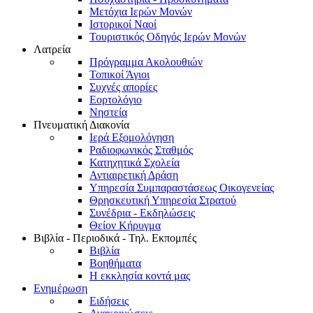
Μετόχια Ιερών Μονών
Ιστορικοί Ναοί
Τουριστικός Οδηγός Ιερών Μονών
Λατρεία
Πρόγραμμα Ακολουθιών
Τοπικοί Άγιοι
Συχνές απορίες
Εορτολόγιο
Νηστεία
Πνευματική Διακονία
Ιερά Εξομολόγηση
Ραδιοφωνικός Σταθμός
Κατηχητικά Σχολεία
Αντιαιρετική Δράση
Υπηρεσία Συμπαραστάσεως Οικογενείας
Θρησκευτική Υπηρεσία Στρατού
Συνέδρια - Εκδηλώσεις
Θείον Κήρυγμα
Βιβλία - Περιοδικά - Τηλ. Εκπομπές
Βιβλία
Βοηθήματα
Η εκκλησία κοντά μας
Ενημέρωση
Ειδήσεις