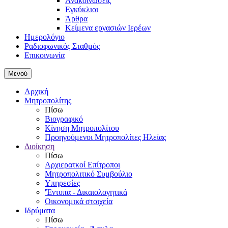
Ανακοινώσεις
Εγκύκλιοι
Άρθρα
Κείμενα εργασιών Ιερέων
Ημερολόγιο
Ραδιοφωνικός Σταθμός
Επικοινωνία
Μενού
Αρχική
Μητροπολίτης
Πίσω
Βιογραφικό
Κίνηση Μητροπολίτου
Προηγούμενοι Μητροπολίτες Ηλείας
Διοίκηση
Πίσω
Αρχιερατκοί Επίτροποι
Μητροπολιτικό Συμβούλιο
Υπηρεσίες
'Έντυπα - Δικαιολογητικά
Οικονομικά στοιχεία
Ιδρύματα
Πίσω