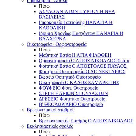
Γηροκομεία - Άσυλα
Πίσω
ΑΣΥΛΟ ΑΝΙΑΤΩΝ ΠΥΡΓΟΥ Η ΝΕΑ
ΒΑΣΙΛΕΙΑΣ
Γηροκομείο Γαστούνης ΠΑΝΑΓΙΑ Η
ΚΑΘΟΛΙΚΗ
Ιδρυμα Χρονίως Πασχόντων ΠΑΝΑΓΙΑ Η
ΒΛΑΧΕΡΝΑ
Οικοτροφεία - Ορφανοτροφεία
Πίσω
Μαθητική Εστία Η ΑΓΙΑ ΦΙΛΟΘΕΗ
Ορφανοτροφείο Ο ΑΓΙΟΣ ΝΙΚΟΛΑΟΣ Σπάτα
Φοιτητική Εστία Ο ΑΠΟΣΤΟΛΟΣ ΠΑΥΛΟΣ
Φοιτητικό Οικοτροφείο Ο ΑΓ. ΝΕΚΤΑΡΙΟΣ
Βώσειο Φοιτητικό Οικοτροφείο
Οικοτροφείο Ο ΚΑΛΟΣ ΣΑΜΑΡΕΙΤΗΣ
ΦΟΥΦΕΙΟ Φοιτ. Οικοτροφείο
ΣΤΕΓΗ ΗΛΕΙΩΝ ΣΠΟΥΔΑΣΤΩΝ
ΔΡΕΣΕΙΟ Φοιτητικό Οικοτροφείο
Β' ΘΕΟΔΩΡΙΔΕΙΟ Οικοτροφείο
Βρεφονηπιακοί σταθμοί
Πίσω
Βρεφονηπιακός Σταθμός Ο ΑΓΙΟΣ ΝΙΚΟΛΑΟΣ
Εκκλησιαστικές σχολές
Πίσω