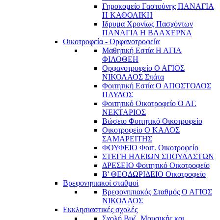
Γηροκομείο Γαστούνης ΠΑΝΑΓΙΑ
Η ΚΑΘΟΛΙΚΗ
Ιδρυμα Χρονίως Πασχόντων
ΠΑΝΑΓΙΑ Η ΒΛΑΧΕΡΝΑ
Οικοτροφεία - Ορφανοτροφεία
Μαθητική Εστία Η ΑΓΙΑ
ΦΙΛΟΘΕΗ
Ορφανοτροφείο Ο ΑΓΙΟΣ
ΝΙΚΟΛΑΟΣ Σπάτα
Φοιτητική Εστία Ο ΑΠΟΣΤΟΛΟΣ
ΠΑΥΛΟΣ
Φοιτητικό Οικοτροφείο Ο ΑΓ.
ΝΕΚΤΑΡΙΟΣ
Βώσειο Φοιτητικό Οικοτροφείο
Οικοτροφείο Ο ΚΑΛΟΣ
ΣΑΜΑΡΕΙΤΗΣ
ΦΟΥΦΕΙΟ Φοιτ. Οικοτροφείο
ΣΤΕΓΗ ΗΛΕΙΩΝ ΣΠΟΥΔΑΣΤΩΝ
ΔΡΕΣΕΙΟ Φοιτητικό Οικοτροφείο
Β' ΘΕΟΔΩΡΙΔΕΙΟ Οικοτροφείο
Βρεφονηπιακοί σταθμοί
Βρεφονηπιακός Σταθμός Ο ΑΓΙΟΣ
ΝΙΚΟΛΑΟΣ
Εκκλησιαστικές σχολές
Σχολή Βυζ. Μουσικής και