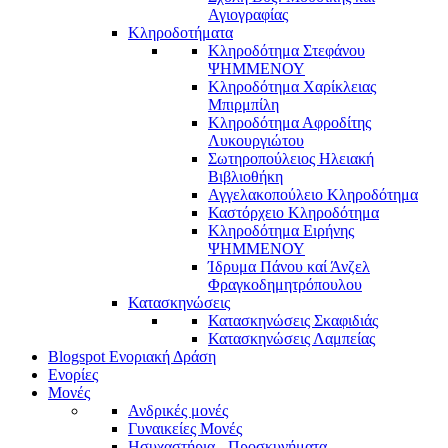
Αγιογραφίας
Κληροδοτήματα
Κληροδότημα Στεφάνου
ΨΗΜΜΕΝΟΥ
Κληροδότημα Χαρίκλειας
Μπιρμπίλη
Κληροδότημα Αφροδίτης
Λυκουργιώτου
Σωτηροπούλειος Ηλειακή
Βιβλιοθήκη
Αγγελακοπούλειο Κληροδότημα
Καστόρχειο Κληροδότημα
Κληροδότημα Ειρήνης
ΨΗΜΜΕΝΟΥ
Ίδρυμα Πάνου καί Άνζελ
Φραγκοδημητρόπουλου
Κατασκηνώσεις
Κατασκηνώσεις Σκαφιδιάς
Κατασκηνώσεις Λαμπείας
Blogspot Ενοριακή Δράση
Ενορίες
Μονές
Ανδρικές μονές
Γυναικείες Μονές
Ησυχαστήρια - Προσκυνήματα