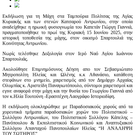
Εκδήλωση για τη Μάχη στα Ταμπούρια Πολίτσας της Αγίας
Κυριακής και των στενών Κατσαρού Αντρωνίου, στην οποία
αναδείχθηκε η ηρωική φυσιογνωμία του Καπετάν Γιώργη Γιαννιά,
πραγματοποιήθηκε το πρωί της Κυριακή 15 Ιουνίου 2025, στην
ιστορική τοποθεσία της μάχης, στον οικισμό Σπαρτουλιά της
Κοινότητας Αντρωνίου.
Νωρίς τελέσθηκε Δοξολογία στον Ιερό Ναό Αγίου Ιωάννου
Σπαρτουλιάς.
Ακολούθησε Επιμνημόσυνος Δέηση απο τον Σεβασμιώτατο
Μητροπολίτη Ηλείας και Ωλένης κ.κ Αθανάσιο, κατάθεση
στεφάνων στο μνημείο, χαιρετισμός από τον Δημάρχο Αρχαίας
Ολυμπίας κ. Αριστείδη Παναγιωτόπουλο, σύντομοι χαιρετισμοί και
εγινε αναφορά στην μάχη και την θυσία του Γεωργίου Γιαννιά από
τον κ.Ηλία Τουτούνη -Ερασιτέχνη Λαογράφο Ιστοριοδίφη.
Η εκδήλωση ολοκληρώθηκε με Παραδοσιακούς χορούς από τα
χορευτικά τμήματα παραδοσιακών χορών του Πολιτιστικού –
Συλλόγου Αντρωναίων, του Πολιτιστικού Συλλόγου Κάπελης –
Πανόπουλου & Εκπολιτιστικού Κοινωνικού και Αναπτυξιακού
Συλλόγου Απανταχού Πανοπουλαίων Ηλείας “Η ΑΝΑΛΗΨΗ
ΤΟΥ ΣΩΤΗΡΟΣ”