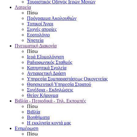
Τουριστικός Οδηγός Ιερών Μονών
Λατρεία
Πίσω
Πρόγραμμα Ακολουθιών
Τοπικοί Άγιοι
Συχνές απορίες
Εορτολόγιο
Νηστεία
Πνευματική Διακονία
Πίσω
Ιερά Εξομολόγηση
Ραδιοφωνικός Σταθμός
Κατηχητικά Σχολεία
Αντιαιρετική Δράση
Υπηρεσία Συμπαραστάσεως Οικογενείας
Θρησκευτική Υπηρεσία Στρατού
Συνέδρια - Εκδηλώσεις
Θείον Κήρυγμα
Βιβλία - Περιοδικά - Τηλ. Εκπομπές
Πίσω
Βιβλία
Βοηθήματα
Η εκκλησία κοντά μας
Ενημέρωση
Πίσω