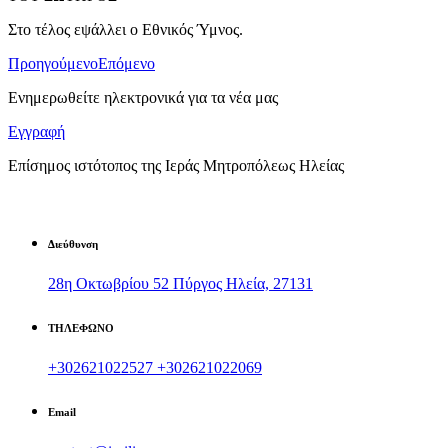
Στο τέλος εψάλλει ο Εθνικός Ύμνος.
Προηγούμενο
Επόμενο
Ενημερωθείτε ηλεκτρονικά για τα νέα μας
Εγγραφή
Επίσημος ιστότοπος της Ιεράς Μητροπόλεως Ηλείας
Διεύθυνση
28η Οκτωβρίου 52 Πύργος Ηλεία, 27131
ΤΗΛΕΦΩΝΟ
+302621022527
+302621022069
Email