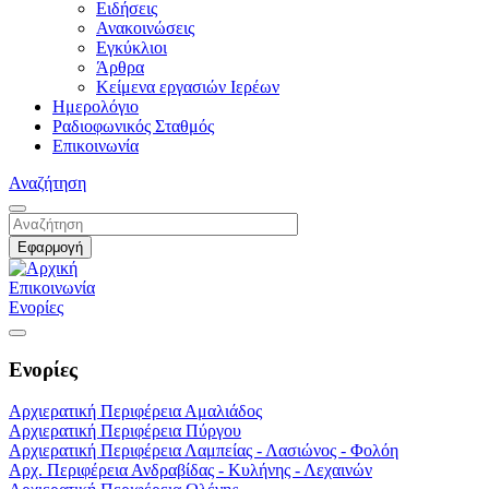
Ειδήσεις
Ανακοινώσεις
Εγκύκλιοι
Άρθρα
Κείμενα εργασιών Ιερέων
Ημερολόγιο
Ραδιοφωνικός Σταθμός
Επικοινωνία
Αναζήτηση
Επικοινωνία
Ενορίες
Ενορίες
Αρχιερατική Περιφέρεια Αμαλιάδος
Αρχιερατική Περιφέρεια Πύργου
Αρχιερατική Περιφέρεια Λαμπείας - Λασιώνος - Φολόη
Αρχ. Περιφέρεια Ανδραβίδας - Κυλήνης - Λεχαινών