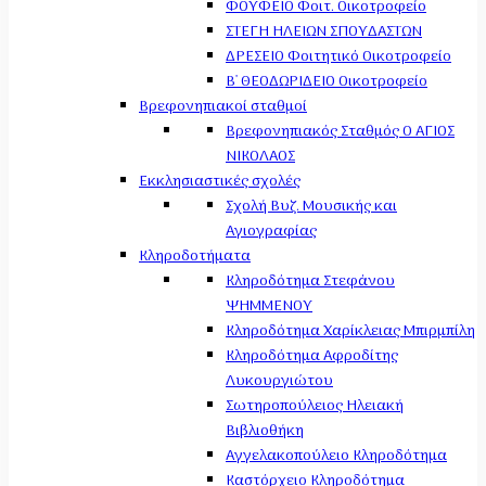
ΦΟΥΦΕΙΟ Φοιτ. Οικοτροφείο
ΣΤΕΓΗ ΗΛΕΙΩΝ ΣΠΟΥΔΑΣΤΩΝ
ΔΡΕΣΕΙΟ Φοιτητικό Οικοτροφείο
Β' ΘΕΟΔΩΡΙΔΕΙΟ Οικοτροφείο
Βρεφονηπιακοί σταθμοί
Βρεφονηπιακός Σταθμός Ο ΑΓΙΟΣ
ΝΙΚΟΛΑΟΣ
Εκκλησιαστικές σχολές
Σχολή Βυζ. Μουσικής και
Αγιογραφίας
Κληροδοτήματα
Κληροδότημα Στεφάνου
ΨΗΜΜΕΝΟΥ
Κληροδότημα Χαρίκλειας Μπιρμπίλη
Κληροδότημα Αφροδίτης
Λυκουργιώτου
Σωτηροπούλειος Ηλειακή
Βιβλιοθήκη
Αγγελακοπούλειο Κληροδότημα
Καστόρχειο Κληροδότημα