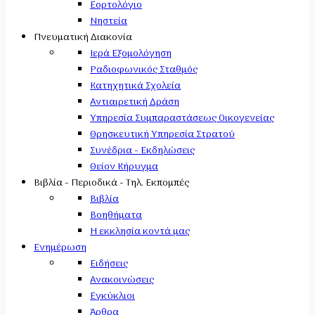
Εορτολόγιο
Νηστεία
Πνευματική Διακονία
Ιερά Εξομολόγηση
Ραδιοφωνικός Σταθμός
Κατηχητικά Σχολεία
Αντιαιρετική Δράση
Υπηρεσία Συμπαραστάσεως Οικογενείας
Θρησκευτική Υπηρεσία Στρατού
Συνέδρια - Εκδηλώσεις
Θείον Κήρυγμα
Βιβλία - Περιοδικά - Τηλ. Εκπομπές
Βιβλία
Βοηθήματα
Η εκκλησία κοντά μας
Ενημέρωση
Ειδήσεις
Ανακοινώσεις
Εγκύκλιοι
Άρθρα