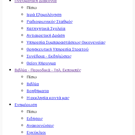
Πνευματική Διακονία
Πίσω
Ιερά Εξομολόγηση
Ραδιοφωνικός Σταθμός
Κατηχητικά Σχολεία
Αντιαιρετική Δράση
Υπηρεσία Συμπαραστάσεως Οικογενείας
Θρησκευτική Υπηρεσία Στρατού
Συνέδρια - Εκδηλώσεις
Θείον Κήρυγμα
Βιβλία - Περιοδικά - Τηλ. Εκπομπές
Πίσω
Βιβλία
Βοηθήματα
Η εκκλησία κοντά μας
Ενημέρωση
Πίσω
Ειδήσεις
Ανακοινώσεις
Εγκύκλιοι