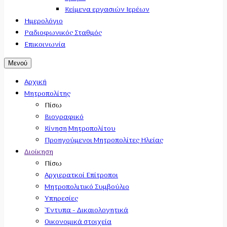
Κείμενα εργασιών Ιερέων
Ημερολόγιο
Ραδιοφωνικός Σταθμός
Επικοινωνία
Μενού
Αρχική
Μητροπολίτης
Πίσω
Βιογραφικό
Κίνηση Μητροπολίτου
Προηγούμενοι Μητροπολίτες Ηλείας
Διοίκηση
Πίσω
Αρχιερατκοί Επίτροποι
Μητροπολιτικό Συμβούλιο
Υπηρεσίες
'Έντυπα - Δικαιολογητικά
Οικονομικά στοιχεία