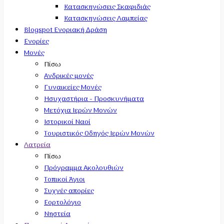
Κατασκηνώσεις Σκαφιδιάς
Κατασκηνώσεις Λαμπείας
Blogspot Ενοριακή Δράση
Ενορίες
Μονές
Πίσω
Ανδρικές μονές
Γυναικείες Μονές
Ησυχαστήρια - Προσκυνήματα
Μετόχια Ιερών Μονών
Ιστορικοί Ναοί
Τουριστικός Οδηγός Ιερών Μονών
Λατρεία
Πίσω
Πρόγραμμα Ακολουθιών
Τοπικοί Άγιοι
Συχνές απορίες
Εορτολόγιο
Νηστεία