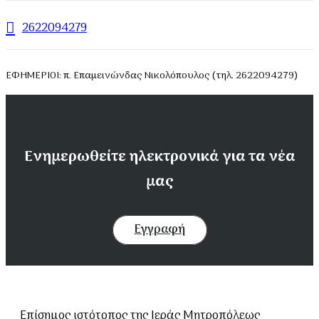
2622094279
ΕΦΗΜΕΡΙΟΙ: π. Επαμεινώνδας Νικολόπουλος (τηλ. 2622094279)
Ενημερωθείτε ηλεκτρονικά για τα νέα
μας
Εγγραφή
Επίσημος ιστότοπος της Ιεράς Μητροπόλεως