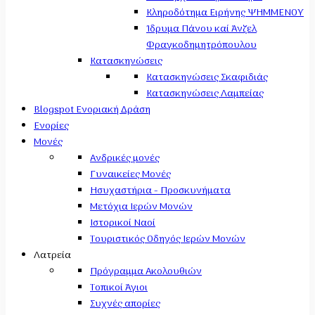
Κληροδότημα Ειρήνης ΨΗΜΜΕΝΟΥ
Ίδρυμα Πάνου καί Άνζελ
Φραγκοδημητρόπουλου
Κατασκηνώσεις
Κατασκηνώσεις Σκαφιδιάς
Κατασκηνώσεις Λαμπείας
Blogspot Ενοριακή Δράση
Ενορίες
Μονές
Ανδρικές μονές
Γυναικείες Μονές
Ησυχαστήρια - Προσκυνήματα
Μετόχια Ιερών Μονών
Ιστορικοί Ναοί
Τουριστικός Οδηγός Ιερών Μονών
Λατρεία
Πρόγραμμα Ακολουθιών
Τοπικοί Άγιοι
Συχνές απορίες