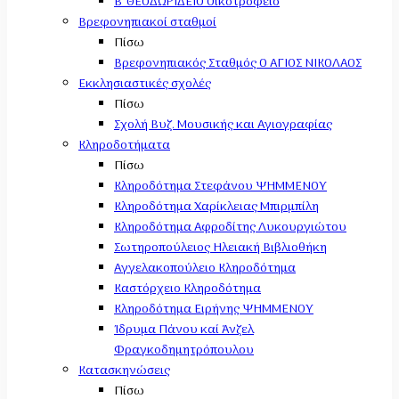
Β' ΘΕΟΔΩΡΙΔΕΙΟ Οικοτροφείο
Βρεφονηπιακοί σταθμοί
Πίσω
Βρεφονηπιακός Σταθμός Ο ΑΓΙΟΣ ΝΙΚΟΛΑΟΣ
Εκκλησιαστικές σχολές
Πίσω
Σχολή Βυζ. Μουσικής και Αγιογραφίας
Κληροδοτήματα
Πίσω
Κληροδότημα Στεφάνου ΨΗΜΜΕΝΟΥ
Κληροδότημα Χαρίκλειας Μπιρμπίλη
Κληροδότημα Αφροδίτης Λυκουργιώτου
Σωτηροπούλειος Ηλειακή Βιβλιοθήκη
Αγγελακοπούλειο Κληροδότημα
Καστόρχειο Κληροδότημα
Κληροδότημα Ειρήνης ΨΗΜΜΕΝΟΥ
Ίδρυμα Πάνου καί Άνζελ
Φραγκοδημητρόπουλου
Κατασκηνώσεις
Πίσω