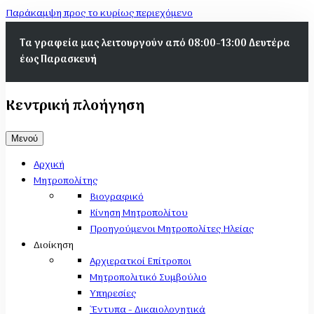
Παράκαμψη προς το κυρίως περιεχόμενο
Τα γραφεία μας λειτουργούν από 08:00-13:00 Δευτέρα
έως Παρασκευή
Κεντρική πλοήγηση
Μενού
Αρχική
Μητροπολίτης
Βιογραφικό
Κίνηση Μητροπολίτου
Προηγούμενοι Μητροπολίτες Ηλείας
Διοίκηση
Αρχιερατκοί Επίτροποι
Μητροπολιτικό Συμβούλιο
Υπηρεσίες
'Έντυπα - Δικαιολογητικά