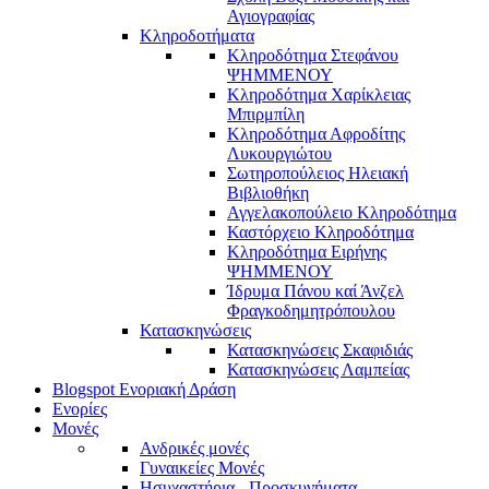
Αγιογραφίας
Κληροδοτήματα
Κληροδότημα Στεφάνου
ΨΗΜΜΕΝΟΥ
Κληροδότημα Χαρίκλειας
Μπιρμπίλη
Κληροδότημα Αφροδίτης
Λυκουργιώτου
Σωτηροπούλειος Ηλειακή
Βιβλιοθήκη
Αγγελακοπούλειο Κληροδότημα
Καστόρχειο Κληροδότημα
Κληροδότημα Ειρήνης
ΨΗΜΜΕΝΟΥ
Ίδρυμα Πάνου καί Άνζελ
Φραγκοδημητρόπουλου
Κατασκηνώσεις
Κατασκηνώσεις Σκαφιδιάς
Κατασκηνώσεις Λαμπείας
Blogspot Ενοριακή Δράση
Ενορίες
Μονές
Ανδρικές μονές
Γυναικείες Μονές
Ησυχαστήρια - Προσκυνήματα