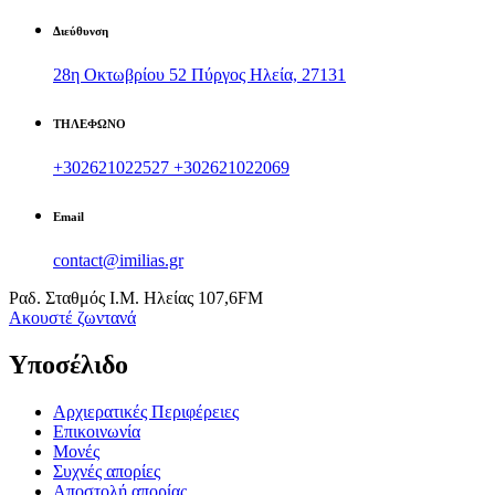
Διεύθυνση
28η Οκτωβρίου 52 Πύργος Ηλεία, 27131
ΤΗΛΕΦΩΝΟ
+302621022527
+302621022069
Email
contact@imilias.gr
Ραδ. Σταθμός Ι.Μ. Ηλείας 107,6FM
Aκουστέ ζωντανά
Υποσέλιδο
Αρχιερατικές Περιφέρειες
Επικοινωνία
Μονές
Συχνές απορίες
Αποστολή απορίας