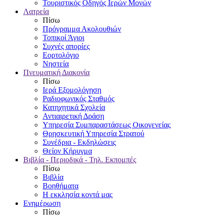
Τουριστικός Οδηγός Ιερών Μονών
Λατρεία
Πίσω
Πρόγραμμα Ακολουθιών
Τοπικοί Άγιοι
Συχνές απορίες
Εορτολόγιο
Νηστεία
Πνευματική Διακονία
Πίσω
Ιερά Εξομολόγηση
Ραδιοφωνικός Σταθμός
Κατηχητικά Σχολεία
Αντιαιρετική Δράση
Υπηρεσία Συμπαραστάσεως Οικογενείας
Θρησκευτική Υπηρεσία Στρατού
Συνέδρια - Εκδηλώσεις
Θείον Κήρυγμα
Βιβλία - Περιοδικά - Τηλ. Εκπομπές
Πίσω
Βιβλία
Βοηθήματα
Η εκκλησία κοντά μας
Ενημέρωση
Πίσω