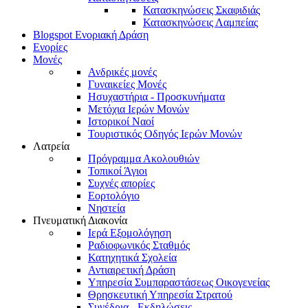
Κατασκηνώσεις Σκαφιδιάς
Κατασκηνώσεις Λαμπείας
Blogspot Ενοριακή Δράση
Ενορίες
Μονές
Ανδρικές μονές
Γυναικείες Μονές
Ησυχαστήρια - Προσκυνήματα
Μετόχια Ιερών Μονών
Ιστορικοί Ναοί
Τουριστικός Οδηγός Ιερών Μονών
Λατρεία
Πρόγραμμα Ακολουθιών
Τοπικοί Άγιοι
Συχνές απορίες
Εορτολόγιο
Νηστεία
Πνευματική Διακονία
Ιερά Εξομολόγηση
Ραδιοφωνικός Σταθμός
Κατηχητικά Σχολεία
Αντιαιρετική Δράση
Υπηρεσία Συμπαραστάσεως Οικογενείας
Θρησκευτική Υπηρεσία Στρατού
Συνέδρια - Εκδηλώσεις