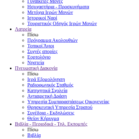
Γυναικείες Μονές
Ησυχαστήρια - Προσκυνήματα
Μετόχια Ιερών Μονών
Ιστορικοί Ναοί
Τουριστικός Οδηγός Ιερών Μονών
Λατρεία
Πίσω
Πρόγραμμα Ακολουθιών
Τοπικοί Άγιοι
Συχνές απορίες
Εορτολόγιο
Νηστεία
Πνευματική Διακονία
Πίσω
Ιερά Εξομολόγηση
Ραδιοφωνικός Σταθμός
Κατηχητικά Σχολεία
Αντιαιρετική Δράση
Υπηρεσία Συμπαραστάσεως Οικογενείας
Θρησκευτική Υπηρεσία Στρατού
Συνέδρια - Εκδηλώσεις
Θείον Κήρυγμα
Βιβλία - Περιοδικά - Τηλ. Εκπομπές
Πίσω
Βιβλία