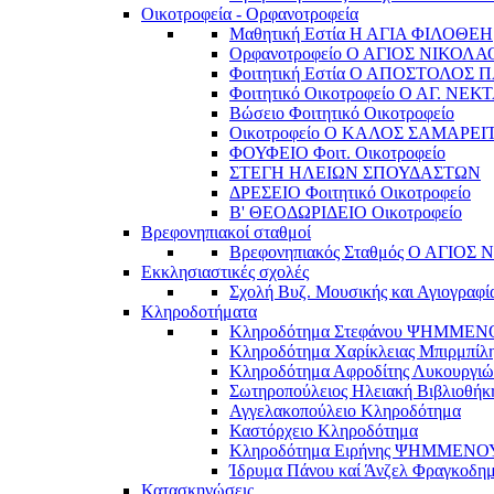
Οικοτροφεία - Ορφανοτροφεία
Μαθητική Εστία Η ΑΓΙΑ ΦΙΛΟΘΕΗ
Ορφανοτροφείο Ο ΑΓΙΟΣ ΝΙΚΟΛΑ
Φοιτητική Εστία Ο ΑΠΟΣΤΟΛΟΣ 
Φοιτητικό Οικοτροφείο Ο ΑΓ. ΝΕΚ
Βώσειο Φοιτητικό Οικοτροφείο
Οικοτροφείο Ο ΚΑΛΟΣ ΣΑΜΑΡΕΙ
ΦΟΥΦΕΙΟ Φοιτ. Οικοτροφείο
ΣΤΕΓΗ ΗΛΕΙΩΝ ΣΠΟΥΔΑΣΤΩΝ
ΔΡΕΣΕΙΟ Φοιτητικό Οικοτροφείο
Β' ΘΕΟΔΩΡΙΔΕΙΟ Οικοτροφείο
Βρεφονηπιακοί σταθμοί
Βρεφονηπιακός Σταθμός Ο ΑΓΙΟΣ
Εκκλησιαστικές σχολές
Σχολή Βυζ. Μουσικής και Αγιογραφί
Κληροδοτήματα
Κληροδότημα Στεφάνου ΨΗΜΜΕ
Κληροδότημα Χαρίκλειας Μπιρμπίλ
Κληροδότημα Αφροδίτης Λυκουργιώ
Σωτηροπούλειος Ηλειακή Βιβλιοθήκ
Αγγελακοπούλειο Κληροδότημα
Καστόρχειο Κληροδότημα
Κληροδότημα Ειρήνης ΨΗΜΜΕΝΟ
Ίδρυμα Πάνου καί Άνζελ Φραγκοδη
Κατασκηνώσεις