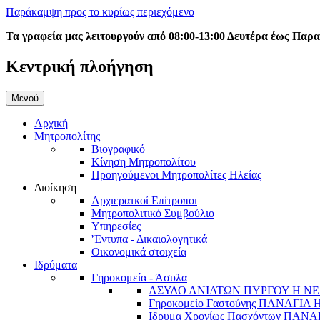
Παράκαμψη προς το κυρίως περιεχόμενο
Τα γραφεία μας λειτουργούν από 08:00-13:00 Δευτέρα έως Παρ
Κεντρική πλοήγηση
Μενού
Αρχική
Μητροπολίτης
Βιογραφικό
Κίνηση Μητροπολίτου
Προηγούμενοι Μητροπολίτες Ηλείας
Διοίκηση
Αρχιερατκοί Επίτροποι
Μητροπολιτικό Συμβούλιο
Υπηρεσίες
'Έντυπα - Δικαιολογητικά
Οικονομικά στοιχεία
Ιδρύματα
Γηροκομεία - Άσυλα
ΑΣΥΛΟ ΑΝΙΑΤΩΝ ΠΥΡΓΟΥ Η ΝΕ
Γηροκομείο Γαστούνης ΠΑΝΑΓΙΑ
Ιδρυμα Χρονίως Πασχόντων ΠΑ