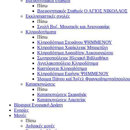
Βρεφονηπιακοί σταθμοί
Πίσω
Βρεφονηπιακός Σταθμός Ο ΑΓΙΟΣ ΝΙΚΟΛΑΟΣ
Εκκλησιαστικές σχολές
Πίσω
Σχολή Βυζ. Μουσικής και Αγιογραφίας
Κληροδοτήματα
Πίσω
Κληροδότημα Στεφάνου ΨΗΜΜΕΝΟΥ
Κληροδότημα Χαρίκλειας Μπιρμπίλη
Κληροδότημα Αφροδίτης Λυκουργιώτου
Σωτηροπούλειος Ηλειακή Βιβλιοθήκη
Αγγελακοπούλειο Κληροδότημα
Καστόρχειο Κληροδότημα
Κληροδότημα Ειρήνης ΨΗΜΜΕΝΟΥ
Ίδρυμα Πάνου καί Άνζελ Φραγκοδημητρόπουλου
Κατασκηνώσεις
Πίσω
Κατασκηνώσεις Σκαφιδιάς
Κατασκηνώσεις Λαμπείας
Blogspot Ενοριακή Δράση
Ενορίες
Μονές
Πίσω
Ανδρικές μονές