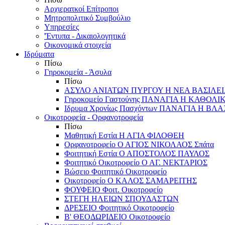
Αρχιερατκοί Επίτροποι
Μητροπολιτικό Συμβούλιο
Υπηρεσίες
'Έντυπα - Δικαιολογητικά
Οικονομικά στοιχεία
Ιδρύματα
Πίσω
Γηροκομεία - Άσυλα
Πίσω
ΑΣΥΛΟ ΑΝΙΑΤΩΝ ΠΥΡΓΟΥ Η ΝΕΑ ΒΑΣΙΛΕ
Γηροκομείο Γαστούνης ΠΑΝΑΓΙΑ Η ΚΑΘΟΛΙ
Ιδρυμα Χρονίως Πασχόντων ΠΑΝΑΓΙΑ Η Β
Οικοτροφεία - Ορφανοτροφεία
Πίσω
Μαθητική Εστία Η ΑΓΙΑ ΦΙΛΟΘΕΗ
Ορφανοτροφείο Ο ΑΓΙΟΣ ΝΙΚΟΛΑΟΣ Σπάτα
Φοιτητική Εστία Ο ΑΠΟΣΤΟΛΟΣ ΠΑΥΛΟΣ
Φοιτητικό Οικοτροφείο Ο ΑΓ. ΝΕΚΤΑΡΙΟΣ
Βώσειο Φοιτητικό Οικοτροφείο
Οικοτροφείο Ο ΚΑΛΟΣ ΣΑΜΑΡΕΙΤΗΣ
ΦΟΥΦΕΙΟ Φοιτ. Οικοτροφείο
ΣΤΕΓΗ ΗΛΕΙΩΝ ΣΠΟΥΔΑΣΤΩΝ
ΔΡΕΣΕΙΟ Φοιτητικό Οικοτροφείο
Β' ΘΕΟΔΩΡΙΔΕΙΟ Οικοτροφείο