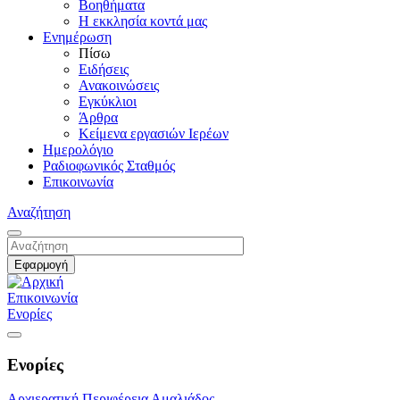
Βοηθήματα
Η εκκλησία κοντά μας
Ενημέρωση
Πίσω
Ειδήσεις
Ανακοινώσεις
Εγκύκλιοι
Άρθρα
Κείμενα εργασιών Ιερέων
Ημερολόγιο
Ραδιοφωνικός Σταθμός
Επικοινωνία
Αναζήτηση
Επικοινωνία
Ενορίες
Ενορίες
Αρχιερατική Περιφέρεια Αμαλιάδος