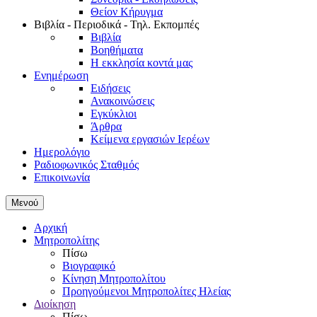
Θείον Κήρυγμα
Βιβλία - Περιοδικά - Τηλ. Εκπομπές
Βιβλία
Βοηθήματα
Η εκκλησία κοντά μας
Ενημέρωση
Ειδήσεις
Ανακοινώσεις
Εγκύκλιοι
Άρθρα
Κείμενα εργασιών Ιερέων
Ημερολόγιο
Ραδιοφωνικός Σταθμός
Επικοινωνία
Μενού
Αρχική
Μητροπολίτης
Πίσω
Βιογραφικό
Κίνηση Μητροπολίτου
Προηγούμενοι Μητροπολίτες Ηλείας
Διοίκηση
Πίσω