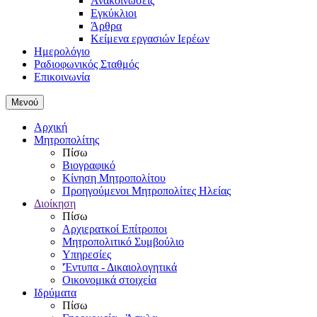
Ανακοινώσεις
Εγκύκλιοι
Άρθρα
Κείμενα εργασιών Ιερέων
Ημερολόγιο
Ραδιοφωνικός Σταθμός
Επικοινωνία
Μενού
Αρχική
Μητροπολίτης
Πίσω
Βιογραφικό
Κίνηση Μητροπολίτου
Προηγούμενοι Μητροπολίτες Ηλείας
Διοίκηση
Πίσω
Αρχιερατκοί Επίτροποι
Μητροπολιτικό Συμβούλιο
Υπηρεσίες
'Έντυπα - Δικαιολογητικά
Οικονομικά στοιχεία
Ιδρύματα
Πίσω