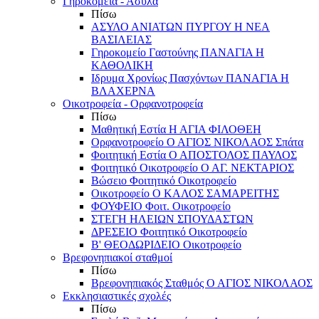
Γηροκομεία - Άσυλα
Πίσω
ΑΣΥΛΟ ΑΝΙΑΤΩΝ ΠΥΡΓΟΥ Η ΝΕΑ
ΒΑΣΙΛΕΙΑΣ
Γηροκομείο Γαστούνης ΠΑΝΑΓΙΑ Η
ΚΑΘΟΛΙΚΗ
Ιδρυμα Χρονίως Πασχόντων ΠΑΝΑΓΙΑ Η
ΒΛΑΧΕΡΝΑ
Οικοτροφεία - Ορφανοτροφεία
Πίσω
Μαθητική Εστία Η ΑΓΙΑ ΦΙΛΟΘΕΗ
Ορφανοτροφείο Ο ΑΓΙΟΣ ΝΙΚΟΛΑΟΣ Σπάτα
Φοιτητική Εστία Ο ΑΠΟΣΤΟΛΟΣ ΠΑΥΛΟΣ
Φοιτητικό Οικοτροφείο Ο ΑΓ. ΝΕΚΤΑΡΙΟΣ
Βώσειο Φοιτητικό Οικοτροφείο
Οικοτροφείο Ο ΚΑΛΟΣ ΣΑΜΑΡΕΙΤΗΣ
ΦΟΥΦΕΙΟ Φοιτ. Οικοτροφείο
ΣΤΕΓΗ ΗΛΕΙΩΝ ΣΠΟΥΔΑΣΤΩΝ
ΔΡΕΣΕΙΟ Φοιτητικό Οικοτροφείο
Β' ΘΕΟΔΩΡΙΔΕΙΟ Οικοτροφείο
Βρεφονηπιακοί σταθμοί
Πίσω
Βρεφονηπιακός Σταθμός Ο ΑΓΙΟΣ ΝΙΚΟΛΑΟΣ
Εκκλησιαστικές σχολές
Πίσω