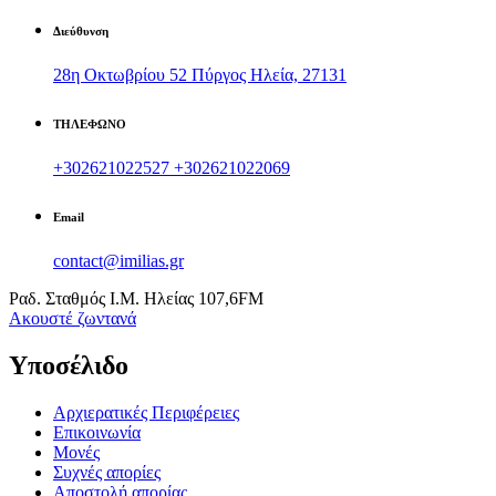
Διεύθυνση
28η Οκτωβρίου 52 Πύργος Ηλεία, 27131
ΤΗΛΕΦΩΝΟ
+302621022527
+302621022069
Email
contact@imilias.gr
Ραδ. Σταθμός Ι.Μ. Ηλείας 107,6FM
Aκουστέ ζωντανά
Υποσέλιδο
Αρχιερατικές Περιφέρειες
Επικοινωνία
Μονές
Συχνές απορίες
Αποστολή απορίας