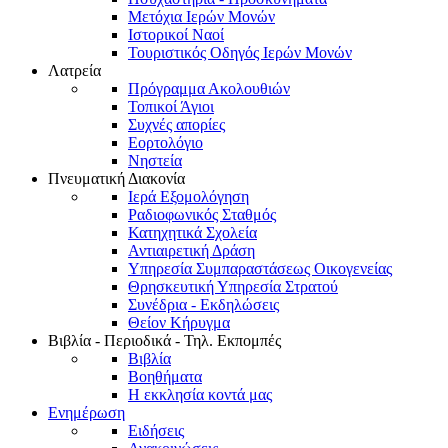
Μετόχια Ιερών Μονών
Ιστορικοί Ναοί
Τουριστικός Οδηγός Ιερών Μονών
Λατρεία
Πρόγραμμα Ακολουθιών
Τοπικοί Άγιοι
Συχνές απορίες
Εορτολόγιο
Νηστεία
Πνευματική Διακονία
Ιερά Εξομολόγηση
Ραδιοφωνικός Σταθμός
Κατηχητικά Σχολεία
Αντιαιρετική Δράση
Υπηρεσία Συμπαραστάσεως Οικογενείας
Θρησκευτική Υπηρεσία Στρατού
Συνέδρια - Εκδηλώσεις
Θείον Κήρυγμα
Βιβλία - Περιοδικά - Τηλ. Εκπομπές
Βιβλία
Βοηθήματα
Η εκκλησία κοντά μας
Ενημέρωση
Ειδήσεις