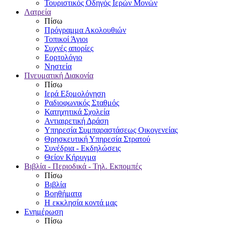
Τουριστικός Οδηγός Ιερών Μονών
Λατρεία
Πίσω
Πρόγραμμα Ακολουθιών
Τοπικοί Άγιοι
Συχνές απορίες
Εορτολόγιο
Νηστεία
Πνευματική Διακονία
Πίσω
Ιερά Εξομολόγηση
Ραδιοφωνικός Σταθμός
Κατηχητικά Σχολεία
Αντιαιρετική Δράση
Υπηρεσία Συμπαραστάσεως Οικογενείας
Θρησκευτική Υπηρεσία Στρατού
Συνέδρια - Εκδηλώσεις
Θείον Κήρυγμα
Βιβλία - Περιοδικά - Τηλ. Εκπομπές
Πίσω
Βιβλία
Βοηθήματα
Η εκκλησία κοντά μας
Ενημέρωση
Πίσω