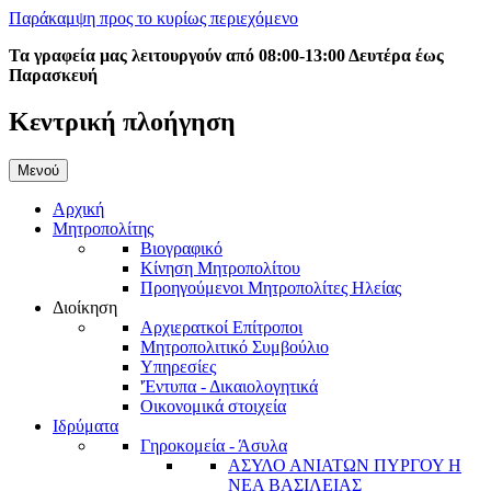
Παράκαμψη προς το κυρίως περιεχόμενο
Τα γραφεία μας λειτουργούν από 08:00-13:00 Δευτέρα έως
Παρασκευή
Κεντρική πλοήγηση
Μενού
Αρχική
Μητροπολίτης
Βιογραφικό
Κίνηση Μητροπολίτου
Προηγούμενοι Μητροπολίτες Ηλείας
Διοίκηση
Αρχιερατκοί Επίτροποι
Μητροπολιτικό Συμβούλιο
Υπηρεσίες
'Έντυπα - Δικαιολογητικά
Οικονομικά στοιχεία
Ιδρύματα
Γηροκομεία - Άσυλα
ΑΣΥΛΟ ΑΝΙΑΤΩΝ ΠΥΡΓΟΥ Η
ΝΕΑ ΒΑΣΙΛΕΙΑΣ