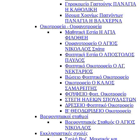
Γηροκομείο Γαστούνης ΠΑΝΑΓΙΑ
Η ΚΑΘΟΛΙΚΗ
Ιδρυμα Χρονίως Πασχόντων
ΠΑΝΑΓΙΑ Η ΒΛΑΧΕΡΝΑ
Οικοτροφεία - Ορφανοτροφεία
Μαθητική Εστία Η ΑΓΙΑ
ΦΙΛΟΘΕΗ
Ορφανοτροφείο Ο ΑΓΙΟΣ
ΝΙΚΟΛΑΟΣ Σπάτα
Φοιτητική Εστία Ο ΑΠΟΣΤΟΛΟΣ
ΠΑΥΛΟΣ
Φοιτητικό Οικοτροφείο Ο ΑΓ.
ΝΕΚΤΑΡΙΟΣ
Βώσειο Φοιτητικό Οικοτροφείο
Οικοτροφείο Ο ΚΑΛΟΣ
ΣΑΜΑΡΕΙΤΗΣ
ΦΟΥΦΕΙΟ Φοιτ. Οικοτροφείο
ΣΤΕΓΗ ΗΛΕΙΩΝ ΣΠΟΥΔΑΣΤΩΝ
ΔΡΕΣΕΙΟ Φοιτητικό Οικοτροφείο
Β' ΘΕΟΔΩΡΙΔΕΙΟ Οικοτροφείο
Βρεφονηπιακοί σταθμοί
Βρεφονηπιακός Σταθμός Ο ΑΓΙΟΣ
ΝΙΚΟΛΑΟΣ
Εκκλησιαστικές σχολές
Σχολή Βυζ. Μουσικής και