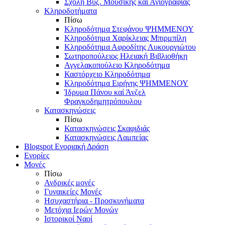
Σχολή Βυζ. Μουσικής και Αγιογραφίας
Κληροδοτήματα
Πίσω
Κληροδότημα Στεφάνου ΨΗΜΜΕΝΟΥ
Κληροδότημα Χαρίκλειας Μπιρμπίλη
Κληροδότημα Αφροδίτης Λυκουργιώτου
Σωτηροπούλειος Ηλειακή Βιβλιοθήκη
Αγγελακοπούλειο Κληροδότημα
Καστόρχειο Κληροδότημα
Κληροδότημα Ειρήνης ΨΗΜΜΕΝΟΥ
Ίδρυμα Πάνου καί Άνζελ
Φραγκοδημητρόπουλου
Κατασκηνώσεις
Πίσω
Κατασκηνώσεις Σκαφιδιάς
Κατασκηνώσεις Λαμπείας
Blogspot Ενοριακή Δράση
Ενορίες
Μονές
Πίσω
Ανδρικές μονές
Γυναικείες Μονές
Ησυχαστήρια - Προσκυνήματα
Μετόχια Ιερών Μονών
Ιστορικοί Ναοί