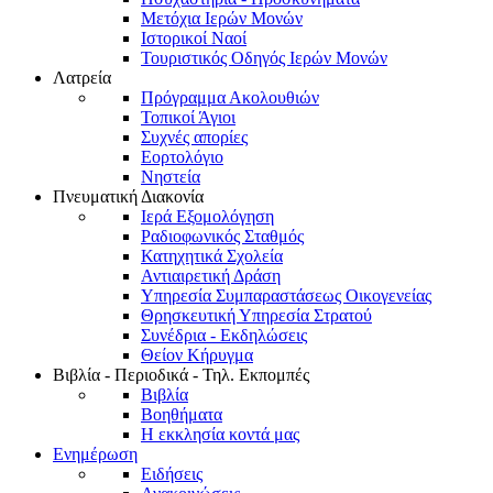
Μετόχια Ιερών Μονών
Ιστορικοί Ναοί
Τουριστικός Οδηγός Ιερών Μονών
Λατρεία
Πρόγραμμα Ακολουθιών
Τοπικοί Άγιοι
Συχνές απορίες
Εορτολόγιο
Νηστεία
Πνευματική Διακονία
Ιερά Εξομολόγηση
Ραδιοφωνικός Σταθμός
Κατηχητικά Σχολεία
Αντιαιρετική Δράση
Υπηρεσία Συμπαραστάσεως Οικογενείας
Θρησκευτική Υπηρεσία Στρατού
Συνέδρια - Εκδηλώσεις
Θείον Κήρυγμα
Βιβλία - Περιοδικά - Τηλ. Εκπομπές
Βιβλία
Βοηθήματα
Η εκκλησία κοντά μας
Ενημέρωση
Ειδήσεις