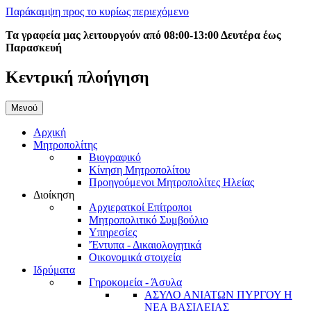
Παράκαμψη προς το κυρίως περιεχόμενο
Τα γραφεία μας λειτουργούν από 08:00-13:00 Δευτέρα έως
Παρασκευή
Κεντρική πλοήγηση
Μενού
Αρχική
Μητροπολίτης
Βιογραφικό
Κίνηση Μητροπολίτου
Προηγούμενοι Μητροπολίτες Ηλείας
Διοίκηση
Αρχιερατκοί Επίτροποι
Μητροπολιτικό Συμβούλιο
Υπηρεσίες
'Έντυπα - Δικαιολογητικά
Οικονομικά στοιχεία
Ιδρύματα
Γηροκομεία - Άσυλα
ΑΣΥΛΟ ΑΝΙΑΤΩΝ ΠΥΡΓΟΥ Η
ΝΕΑ ΒΑΣΙΛΕΙΑΣ