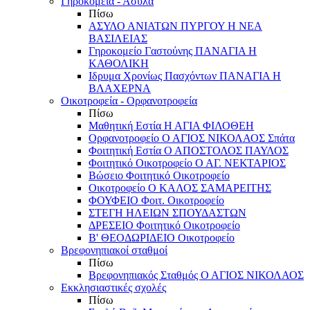
Γηροκομεία - Άσυλα
Πίσω
ΑΣΥΛΟ ΑΝΙΑΤΩΝ ΠΥΡΓΟΥ Η ΝΕΑ
ΒΑΣΙΛΕΙΑΣ
Γηροκομείο Γαστούνης ΠΑΝΑΓΙΑ Η
ΚΑΘΟΛΙΚΗ
Ιδρυμα Χρονίως Πασχόντων ΠΑΝΑΓΙΑ Η
ΒΛΑΧΕΡΝΑ
Οικοτροφεία - Ορφανοτροφεία
Πίσω
Μαθητική Εστία Η ΑΓΙΑ ΦΙΛΟΘΕΗ
Ορφανοτροφείο Ο ΑΓΙΟΣ ΝΙΚΟΛΑΟΣ Σπάτα
Φοιτητική Εστία Ο ΑΠΟΣΤΟΛΟΣ ΠΑΥΛΟΣ
Φοιτητικό Οικοτροφείο Ο ΑΓ. ΝΕΚΤΑΡΙΟΣ
Βώσειο Φοιτητικό Οικοτροφείο
Οικοτροφείο Ο ΚΑΛΟΣ ΣΑΜΑΡΕΙΤΗΣ
ΦΟΥΦΕΙΟ Φοιτ. Οικοτροφείο
ΣΤΕΓΗ ΗΛΕΙΩΝ ΣΠΟΥΔΑΣΤΩΝ
ΔΡΕΣΕΙΟ Φοιτητικό Οικοτροφείο
Β' ΘΕΟΔΩΡΙΔΕΙΟ Οικοτροφείο
Βρεφονηπιακοί σταθμοί
Πίσω
Βρεφονηπιακός Σταθμός Ο ΑΓΙΟΣ ΝΙΚΟΛΑΟΣ
Εκκλησιαστικές σχολές
Πίσω