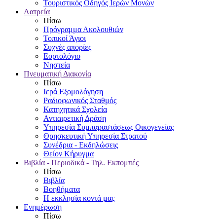
Τουριστικός Οδηγός Ιερών Μονών
Λατρεία
Πίσω
Πρόγραμμα Ακολουθιών
Τοπικοί Άγιοι
Συχνές απορίες
Εορτολόγιο
Νηστεία
Πνευματική Διακονία
Πίσω
Ιερά Εξομολόγηση
Ραδιοφωνικός Σταθμός
Κατηχητικά Σχολεία
Αντιαιρετική Δράση
Υπηρεσία Συμπαραστάσεως Οικογενείας
Θρησκευτική Υπηρεσία Στρατού
Συνέδρια - Εκδηλώσεις
Θείον Κήρυγμα
Βιβλία - Περιοδικά - Τηλ. Εκπομπές
Πίσω
Βιβλία
Βοηθήματα
Η εκκλησία κοντά μας
Ενημέρωση
Πίσω