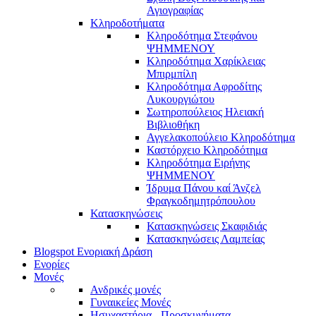
Αγιογραφίας
Κληροδοτήματα
Κληροδότημα Στεφάνου
ΨΗΜΜΕΝΟΥ
Κληροδότημα Χαρίκλειας
Μπιρμπίλη
Κληροδότημα Αφροδίτης
Λυκουργιώτου
Σωτηροπούλειος Ηλειακή
Βιβλιοθήκη
Αγγελακοπούλειο Κληροδότημα
Καστόρχειο Κληροδότημα
Κληροδότημα Ειρήνης
ΨΗΜΜΕΝΟΥ
Ίδρυμα Πάνου καί Άνζελ
Φραγκοδημητρόπουλου
Κατασκηνώσεις
Κατασκηνώσεις Σκαφιδιάς
Κατασκηνώσεις Λαμπείας
Blogspot Ενοριακή Δράση
Ενορίες
Μονές
Ανδρικές μονές
Γυναικείες Μονές
Ησυχαστήρια - Προσκυνήματα