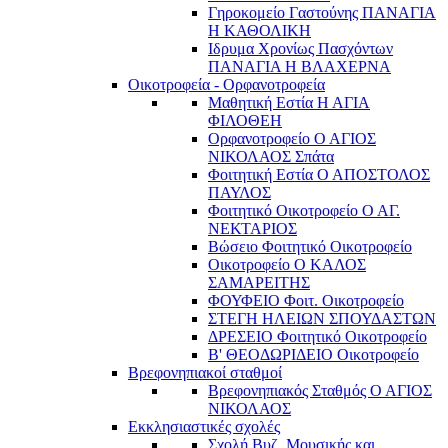
Γηροκομείο Γαστούνης ΠΑΝΑΓΙΑ
Η ΚΑΘΟΛΙΚΗ
Ιδρυμα Χρονίως Πασχόντων
ΠΑΝΑΓΙΑ Η ΒΛΑΧΕΡΝΑ
Οικοτροφεία - Ορφανοτροφεία
Μαθητική Εστία Η ΑΓΙΑ
ΦΙΛΟΘΕΗ
Ορφανοτροφείο Ο ΑΓΙΟΣ
ΝΙΚΟΛΑΟΣ Σπάτα
Φοιτητική Εστία Ο ΑΠΟΣΤΟΛΟΣ
ΠΑΥΛΟΣ
Φοιτητικό Οικοτροφείο Ο ΑΓ.
ΝΕΚΤΑΡΙΟΣ
Βώσειο Φοιτητικό Οικοτροφείο
Οικοτροφείο Ο ΚΑΛΟΣ
ΣΑΜΑΡΕΙΤΗΣ
ΦΟΥΦΕΙΟ Φοιτ. Οικοτροφείο
ΣΤΕΓΗ ΗΛΕΙΩΝ ΣΠΟΥΔΑΣΤΩΝ
ΔΡΕΣΕΙΟ Φοιτητικό Οικοτροφείο
Β' ΘΕΟΔΩΡΙΔΕΙΟ Οικοτροφείο
Βρεφονηπιακοί σταθμοί
Βρεφονηπιακός Σταθμός Ο ΑΓΙΟΣ
ΝΙΚΟΛΑΟΣ
Εκκλησιαστικές σχολές
Σχολή Βυζ. Μουσικής και