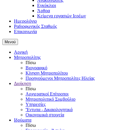
Ανακοινώσεις
Εγκύκλιοι
Άρθρα
Κείμενα εργασιών Ιερέων
Ημερολόγιο
Ραδιοφωνικός Σταθμός
Επικοινωνία
Μενού
Αρχική
Μητροπολίτης
Πίσω
Βιογραφικό
Κίνηση Μητροπολίτου
Προηγούμενοι Μητροπολίτες Ηλείας
Διοίκηση
Πίσω
Αρχιερατκοί Επίτροποι
Μητροπολιτικό Συμβούλιο
Υπηρεσίες
'Έντυπα - Δικαιολογητικά
Οικονομικά στοιχεία
Ιδρύματα
Πίσω