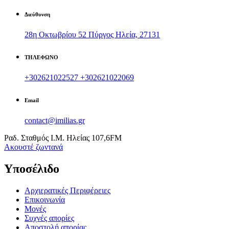
Διεύθυνση
28η Οκτωβρίου 52 Πύργος Ηλεία, 27131
ΤΗΛΕΦΩΝΟ
+302621022527
+302621022069
Email
contact@imilias.gr
Ραδ. Σταθμός Ι.Μ. Ηλείας 107,6FM
Aκουστέ ζωντανά
Υποσέλιδο
Αρχιερατικές Περιφέρειες
Επικοινωνία
Μονές
Συχνές απορίες
Αποστολή απορίας