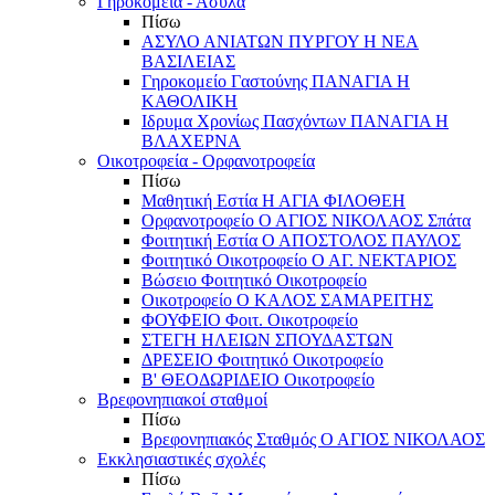
Γηροκομεία - Άσυλα
Πίσω
ΑΣΥΛΟ ΑΝΙΑΤΩΝ ΠΥΡΓΟΥ Η ΝΕΑ
ΒΑΣΙΛΕΙΑΣ
Γηροκομείο Γαστούνης ΠΑΝΑΓΙΑ Η
ΚΑΘΟΛΙΚΗ
Ιδρυμα Χρονίως Πασχόντων ΠΑΝΑΓΙΑ Η
ΒΛΑΧΕΡΝΑ
Οικοτροφεία - Ορφανοτροφεία
Πίσω
Μαθητική Εστία Η ΑΓΙΑ ΦΙΛΟΘΕΗ
Ορφανοτροφείο Ο ΑΓΙΟΣ ΝΙΚΟΛΑΟΣ Σπάτα
Φοιτητική Εστία Ο ΑΠΟΣΤΟΛΟΣ ΠΑΥΛΟΣ
Φοιτητικό Οικοτροφείο Ο ΑΓ. ΝΕΚΤΑΡΙΟΣ
Βώσειο Φοιτητικό Οικοτροφείο
Οικοτροφείο Ο ΚΑΛΟΣ ΣΑΜΑΡΕΙΤΗΣ
ΦΟΥΦΕΙΟ Φοιτ. Οικοτροφείο
ΣΤΕΓΗ ΗΛΕΙΩΝ ΣΠΟΥΔΑΣΤΩΝ
ΔΡΕΣΕΙΟ Φοιτητικό Οικοτροφείο
Β' ΘΕΟΔΩΡΙΔΕΙΟ Οικοτροφείο
Βρεφονηπιακοί σταθμοί
Πίσω
Βρεφονηπιακός Σταθμός Ο ΑΓΙΟΣ ΝΙΚΟΛΑΟΣ
Εκκλησιαστικές σχολές
Πίσω