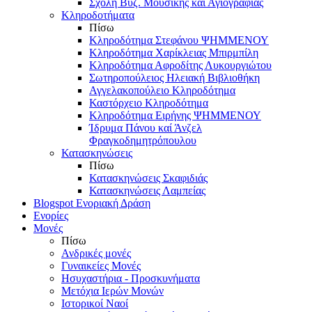
Σχολή Βυζ. Μουσικής και Αγιογραφίας
Κληροδοτήματα
Πίσω
Κληροδότημα Στεφάνου ΨΗΜΜΕΝΟΥ
Κληροδότημα Χαρίκλειας Μπιρμπίλη
Κληροδότημα Αφροδίτης Λυκουργιώτου
Σωτηροπούλειος Ηλειακή Βιβλιοθήκη
Αγγελακοπούλειο Κληροδότημα
Καστόρχειο Κληροδότημα
Κληροδότημα Ειρήνης ΨΗΜΜΕΝΟΥ
Ίδρυμα Πάνου καί Άνζελ
Φραγκοδημητρόπουλου
Κατασκηνώσεις
Πίσω
Κατασκηνώσεις Σκαφιδιάς
Κατασκηνώσεις Λαμπείας
Blogspot Ενοριακή Δράση
Ενορίες
Μονές
Πίσω
Ανδρικές μονές
Γυναικείες Μονές
Ησυχαστήρια - Προσκυνήματα
Μετόχια Ιερών Μονών
Ιστορικοί Ναοί