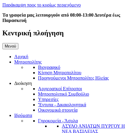
Παράκαμψη προς το κυρίως περιεχόμενο
Τα γραφεία μας λειτουργούν από 08:00-13:00 Δευτέρα έως
Παρασκευή
Κεντρική πλοήγηση
Μενού
Αρχική
Μητροπολίτης
Βιογραφικό
Κίνηση Μητροπολίτου
Προηγούμενοι Μητροπολίτες Ηλείας
Διοίκηση
Αρχιερατκοί Επίτροποι
Μητροπολιτικό Συμβούλιο
Υπηρεσίες
'Έντυπα - Δικαιολογητικά
Οικονομικά στοιχεία
Ιδρύματα
Γηροκομεία - Άσυλα
ΑΣΥΛΟ ΑΝΙΑΤΩΝ ΠΥΡΓΟΥ Η
ΝΕΑ ΒΑΣΙΛΕΙΑΣ