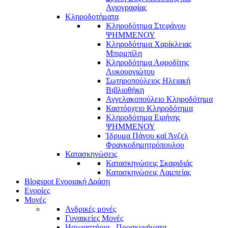
Αγιογραφίας
Κληροδοτήματα
Κληροδότημα Στεφάνου
ΨΗΜΜΕΝΟΥ
Κληροδότημα Χαρίκλειας
Μπιρμπίλη
Κληροδότημα Αφροδίτης
Λυκουργιώτου
Σωτηροπούλειος Ηλειακή
Βιβλιοθήκη
Αγγελακοπούλειο Κληροδότημα
Καστόρχειο Κληροδότημα
Κληροδότημα Ειρήνης
ΨΗΜΜΕΝΟΥ
Ίδρυμα Πάνου καί Άνζελ
Φραγκοδημητρόπουλου
Κατασκηνώσεις
Κατασκηνώσεις Σκαφιδιάς
Κατασκηνώσεις Λαμπείας
Blogspot Ενοριακή Δράση
Ενορίες
Μονές
Ανδρικές μονές
Γυναικείες Μονές
Ησυχαστήρια - Προσκυνήματα