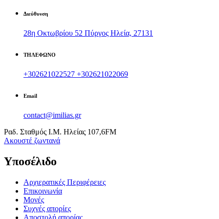
Διεύθυνση
28η Οκτωβρίου 52 Πύργος Ηλεία, 27131
ΤΗΛΕΦΩΝΟ
+302621022527
+302621022069
Email
contact@imilias.gr
Ραδ. Σταθμός Ι.Μ. Ηλείας 107,6FM
Aκουστέ ζωντανά
Υποσέλιδο
Αρχιερατικές Περιφέρειες
Επικοινωνία
Μονές
Συχνές απορίες
Αποστολή απορίας