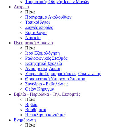
Τουριστικός Οδηγός Ιερών Μονών
Λατρεία
Πίσω
Πρόγραμμα Ακολουθιών
Τοπικοί Άγιοι
Συχνές απορίες
Εορτολόγιο
Νηστεία
Πνευματική Διακονία
Πίσω
Ιερά Εξομολόγηση
Ραδιοφωνικός Σταθμός
Κατηχητικά Σχολεία
Αντιαιρετική Δράση
Υπηρεσία Συμπαραστάσεως Οικογενείας
Θρησκευτική Υπηρεσία Στρατού
Συνέδρια - Εκδηλώσεις
Θείον Κήρυγμα
Βιβλία - Περιοδικά - Τηλ. Εκπομπές
Πίσω
Βιβλία
Βοηθήματα
Η εκκλησία κοντά μας
Ενημέρωση
Πίσω