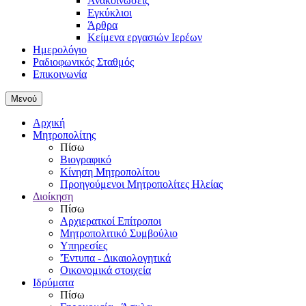
Ανακοινώσεις
Εγκύκλιοι
Άρθρα
Κείμενα εργασιών Ιερέων
Ημερολόγιο
Ραδιοφωνικός Σταθμός
Επικοινωνία
Μενού
Αρχική
Μητροπολίτης
Πίσω
Βιογραφικό
Κίνηση Μητροπολίτου
Προηγούμενοι Μητροπολίτες Ηλείας
Διοίκηση
Πίσω
Αρχιερατκοί Επίτροποι
Μητροπολιτικό Συμβούλιο
Υπηρεσίες
'Έντυπα - Δικαιολογητικά
Οικονομικά στοιχεία
Ιδρύματα
Πίσω