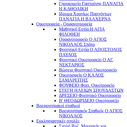
Γηροκομείο Γαστούνης ΠΑΝΑΓΙΑ
Η ΚΑΘΟΛΙΚΗ
Ιδρυμα Χρονίως Πασχόντων
ΠΑΝΑΓΙΑ Η ΒΛΑΧΕΡΝΑ
Οικοτροφεία - Ορφανοτροφεία
Μαθητική Εστία Η ΑΓΙΑ
ΦΙΛΟΘΕΗ
Ορφανοτροφείο Ο ΑΓΙΟΣ
ΝΙΚΟΛΑΟΣ Σπάτα
Φοιτητική Εστία Ο ΑΠΟΣΤΟΛΟΣ
ΠΑΥΛΟΣ
Φοιτητικό Οικοτροφείο Ο ΑΓ.
ΝΕΚΤΑΡΙΟΣ
Βώσειο Φοιτητικό Οικοτροφείο
Οικοτροφείο Ο ΚΑΛΟΣ
ΣΑΜΑΡΕΙΤΗΣ
ΦΟΥΦΕΙΟ Φοιτ. Οικοτροφείο
ΣΤΕΓΗ ΗΛΕΙΩΝ ΣΠΟΥΔΑΣΤΩΝ
ΔΡΕΣΕΙΟ Φοιτητικό Οικοτροφείο
Β' ΘΕΟΔΩΡΙΔΕΙΟ Οικοτροφείο
Βρεφονηπιακοί σταθμοί
Βρεφονηπιακός Σταθμός Ο ΑΓΙΟΣ
ΝΙΚΟΛΑΟΣ
Εκκλησιαστικές σχολές
Σχολή Βυζ. Μουσικής και