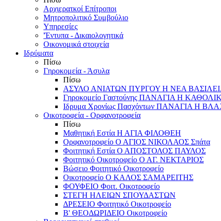
Αρχιερατκοί Επίτροποι
Μητροπολιτικό Συμβούλιο
Υπηρεσίες
'Έντυπα - Δικαιολογητικά
Οικονομικά στοιχεία
Ιδρύματα
Πίσω
Γηροκομεία - Άσυλα
Πίσω
ΑΣΥΛΟ ΑΝΙΑΤΩΝ ΠΥΡΓΟΥ Η ΝΕΑ ΒΑΣΙΛΕ
Γηροκομείο Γαστούνης ΠΑΝΑΓΙΑ Η ΚΑΘΟΛΙ
Ιδρυμα Χρονίως Πασχόντων ΠΑΝΑΓΙΑ Η Β
Οικοτροφεία - Ορφανοτροφεία
Πίσω
Μαθητική Εστία Η ΑΓΙΑ ΦΙΛΟΘΕΗ
Ορφανοτροφείο Ο ΑΓΙΟΣ ΝΙΚΟΛΑΟΣ Σπάτα
Φοιτητική Εστία Ο ΑΠΟΣΤΟΛΟΣ ΠΑΥΛΟΣ
Φοιτητικό Οικοτροφείο Ο ΑΓ. ΝΕΚΤΑΡΙΟΣ
Βώσειο Φοιτητικό Οικοτροφείο
Οικοτροφείο Ο ΚΑΛΟΣ ΣΑΜΑΡΕΙΤΗΣ
ΦΟΥΦΕΙΟ Φοιτ. Οικοτροφείο
ΣΤΕΓΗ ΗΛΕΙΩΝ ΣΠΟΥΔΑΣΤΩΝ
ΔΡΕΣΕΙΟ Φοιτητικό Οικοτροφείο
Β' ΘΕΟΔΩΡΙΔΕΙΟ Οικοτροφείο