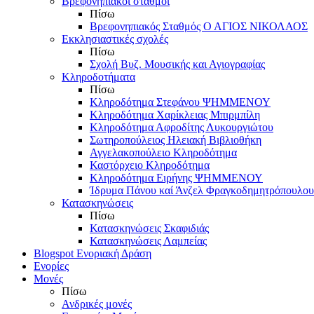
Βρεφονηπιακοί σταθμοί
Πίσω
Βρεφονηπιακός Σταθμός Ο ΑΓΙΟΣ ΝΙΚΟΛΑΟΣ
Εκκλησιαστικές σχολές
Πίσω
Σχολή Βυζ. Μουσικής και Αγιογραφίας
Κληροδοτήματα
Πίσω
Κληροδότημα Στεφάνου ΨΗΜΜΕΝΟΥ
Κληροδότημα Χαρίκλειας Μπιρμπίλη
Κληροδότημα Αφροδίτης Λυκουργιώτου
Σωτηροπούλειος Ηλειακή Βιβλιοθήκη
Αγγελακοπούλειο Κληροδότημα
Καστόρχειο Κληροδότημα
Κληροδότημα Ειρήνης ΨΗΜΜΕΝΟΥ
Ίδρυμα Πάνου καί Άνζελ Φραγκοδημητρόπουλου
Κατασκηνώσεις
Πίσω
Κατασκηνώσεις Σκαφιδιάς
Κατασκηνώσεις Λαμπείας
Blogspot Ενοριακή Δράση
Ενορίες
Μονές
Πίσω
Ανδρικές μονές