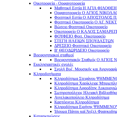
Οικοτροφεία - Ορφανοτροφεία
Μαθητική Εστία Η ΑΓΙΑ ΦΙΛΟΘΕΗ
Ορφανοτροφείο Ο ΑΓΙΟΣ ΝΙΚΟΛΑ
Φοιτητική Εστία Ο ΑΠΟΣΤΟΛΟΣ 
Φοιτητικό Οικοτροφείο Ο ΑΓ. ΝΕΚ
Βώσειο Φοιτητικό Οικοτροφείο
Οικοτροφείο Ο ΚΑΛΟΣ ΣΑΜΑΡΕΙ
ΦΟΥΦΕΙΟ Φοιτ. Οικοτροφείο
ΣΤΕΓΗ ΗΛΕΙΩΝ ΣΠΟΥΔΑΣΤΩΝ
ΔΡΕΣΕΙΟ Φοιτητικό Οικοτροφείο
Β' ΘΕΟΔΩΡΙΔΕΙΟ Οικοτροφείο
Βρεφονηπιακοί σταθμοί
Βρεφονηπιακός Σταθμός Ο ΑΓΙΟΣ
Εκκλησιαστικές σχολές
Σχολή Βυζ. Μουσικής και Αγιογραφί
Κληροδοτήματα
Κληροδότημα Στεφάνου ΨΗΜΜΕ
Κληροδότημα Χαρίκλειας Μπιρμπίλ
Κληροδότημα Αφροδίτης Λυκουργιώ
Σωτηροπούλειος Ηλειακή Βιβλιοθήκ
Αγγελακοπούλειο Κληροδότημα
Καστόρχειο Κληροδότημα
Κληροδότημα Ειρήνης ΨΗΜΜΕΝΟ
Ίδρυμα Πάνου καί Άνζελ Φραγκοδη
Κατασκηνώσεις