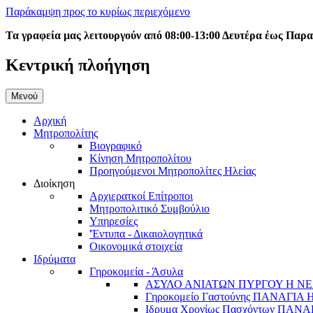
Παράκαμψη προς το κυρίως περιεχόμενο
Τα γραφεία μας λειτουργούν από 08:00-13:00 Δευτέρα έως Παρ
Κεντρική πλοήγηση
Μενού
Αρχική
Μητροπολίτης
Βιογραφικό
Κίνηση Μητροπολίτου
Προηγούμενοι Μητροπολίτες Ηλείας
Διοίκηση
Αρχιερατκοί Επίτροποι
Μητροπολιτικό Συμβούλιο
Υπηρεσίες
'Έντυπα - Δικαιολογητικά
Οικονομικά στοιχεία
Ιδρύματα
Γηροκομεία - Άσυλα
ΑΣΥΛΟ ΑΝΙΑΤΩΝ ΠΥΡΓΟΥ Η ΝΕ
Γηροκομείο Γαστούνης ΠΑΝΑΓΙΑ
Ιδρυμα Χρονίως Πασχόντων ΠΑ