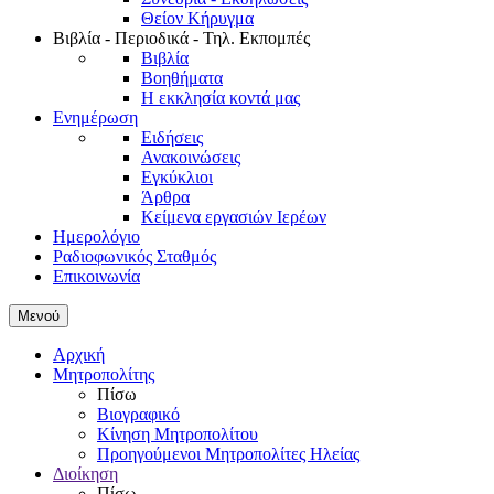
Θείον Κήρυγμα
Βιβλία - Περιοδικά - Τηλ. Εκπομπές
Βιβλία
Βοηθήματα
Η εκκλησία κοντά μας
Ενημέρωση
Ειδήσεις
Ανακοινώσεις
Εγκύκλιοι
Άρθρα
Κείμενα εργασιών Ιερέων
Ημερολόγιο
Ραδιοφωνικός Σταθμός
Επικοινωνία
Μενού
Αρχική
Μητροπολίτης
Πίσω
Βιογραφικό
Κίνηση Μητροπολίτου
Προηγούμενοι Μητροπολίτες Ηλείας
Διοίκηση
Πίσω