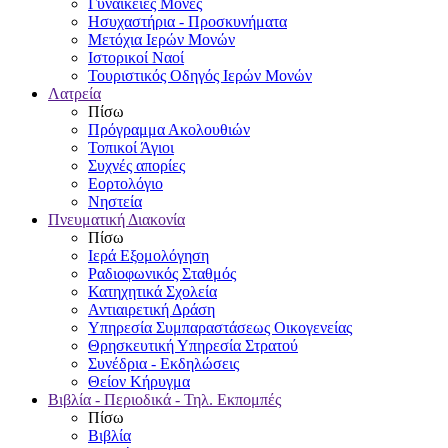
Γυναικείες Μονές
Ησυχαστήρια - Προσκυνήματα
Μετόχια Ιερών Μονών
Ιστορικοί Ναοί
Τουριστικός Οδηγός Ιερών Μονών
Λατρεία
Πίσω
Πρόγραμμα Ακολουθιών
Τοπικοί Άγιοι
Συχνές απορίες
Εορτολόγιο
Νηστεία
Πνευματική Διακονία
Πίσω
Ιερά Εξομολόγηση
Ραδιοφωνικός Σταθμός
Κατηχητικά Σχολεία
Αντιαιρετική Δράση
Υπηρεσία Συμπαραστάσεως Οικογενείας
Θρησκευτική Υπηρεσία Στρατού
Συνέδρια - Εκδηλώσεις
Θείον Κήρυγμα
Βιβλία - Περιοδικά - Τηλ. Εκπομπές
Πίσω
Βιβλία