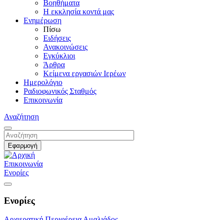
Βοηθήματα
Η εκκλησία κοντά μας
Ενημέρωση
Πίσω
Ειδήσεις
Ανακοινώσεις
Εγκύκλιοι
Άρθρα
Κείμενα εργασιών Ιερέων
Ημερολόγιο
Ραδιοφωνικός Σταθμός
Επικοινωνία
Αναζήτηση
Επικοινωνία
Ενορίες
Ενορίες
Αρχιερατική Περιφέρεια Αμαλιάδος