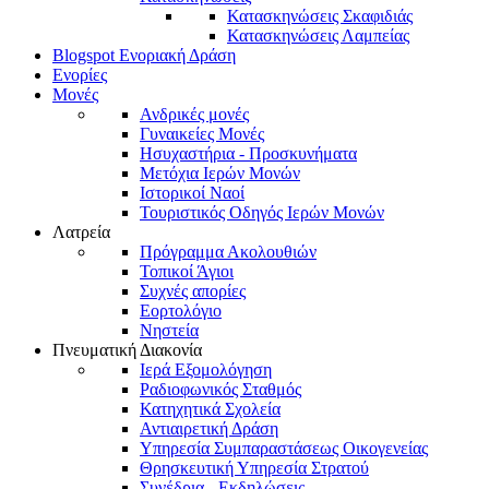
Κατασκηνώσεις Σκαφιδιάς
Κατασκηνώσεις Λαμπείας
Blogspot Ενοριακή Δράση
Ενορίες
Μονές
Ανδρικές μονές
Γυναικείες Μονές
Ησυχαστήρια - Προσκυνήματα
Μετόχια Ιερών Μονών
Ιστορικοί Ναοί
Τουριστικός Οδηγός Ιερών Μονών
Λατρεία
Πρόγραμμα Ακολουθιών
Τοπικοί Άγιοι
Συχνές απορίες
Εορτολόγιο
Νηστεία
Πνευματική Διακονία
Ιερά Εξομολόγηση
Ραδιοφωνικός Σταθμός
Κατηχητικά Σχολεία
Αντιαιρετική Δράση
Υπηρεσία Συμπαραστάσεως Οικογενείας
Θρησκευτική Υπηρεσία Στρατού
Συνέδρια - Εκδηλώσεις