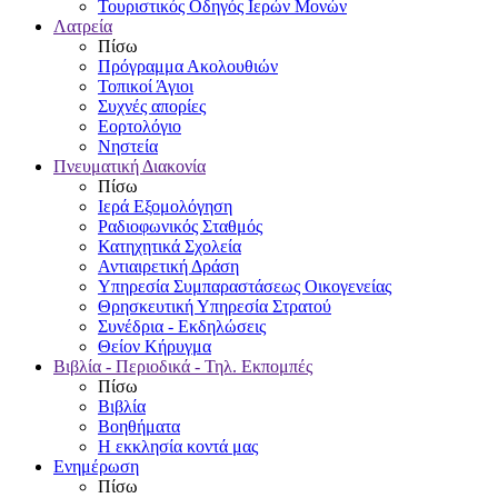
Τουριστικός Οδηγός Ιερών Μονών
Λατρεία
Πίσω
Πρόγραμμα Ακολουθιών
Τοπικοί Άγιοι
Συχνές απορίες
Εορτολόγιο
Νηστεία
Πνευματική Διακονία
Πίσω
Ιερά Εξομολόγηση
Ραδιοφωνικός Σταθμός
Κατηχητικά Σχολεία
Αντιαιρετική Δράση
Υπηρεσία Συμπαραστάσεως Οικογενείας
Θρησκευτική Υπηρεσία Στρατού
Συνέδρια - Εκδηλώσεις
Θείον Κήρυγμα
Βιβλία - Περιοδικά - Τηλ. Εκπομπές
Πίσω
Βιβλία
Βοηθήματα
Η εκκλησία κοντά μας
Ενημέρωση
Πίσω