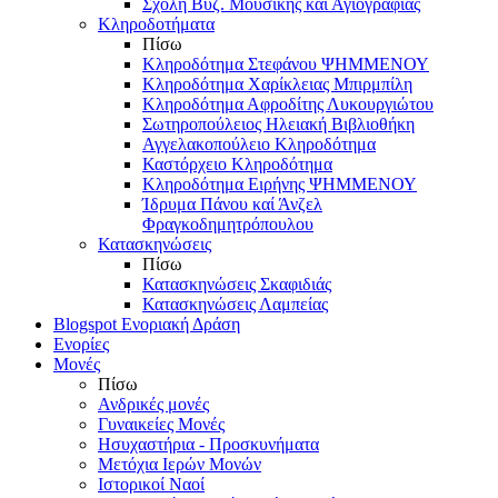
Σχολή Βυζ. Μουσικής και Αγιογραφίας
Κληροδοτήματα
Πίσω
Κληροδότημα Στεφάνου ΨΗΜΜΕΝΟΥ
Κληροδότημα Χαρίκλειας Μπιρμπίλη
Κληροδότημα Αφροδίτης Λυκουργιώτου
Σωτηροπούλειος Ηλειακή Βιβλιοθήκη
Αγγελακοπούλειο Κληροδότημα
Καστόρχειο Κληροδότημα
Κληροδότημα Ειρήνης ΨΗΜΜΕΝΟΥ
Ίδρυμα Πάνου καί Άνζελ
Φραγκοδημητρόπουλου
Κατασκηνώσεις
Πίσω
Κατασκηνώσεις Σκαφιδιάς
Κατασκηνώσεις Λαμπείας
Blogspot Ενοριακή Δράση
Ενορίες
Μονές
Πίσω
Ανδρικές μονές
Γυναικείες Μονές
Ησυχαστήρια - Προσκυνήματα
Μετόχια Ιερών Μονών
Ιστορικοί Ναοί