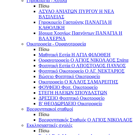
Γηροκομεία - Άσυλα
Πίσω
ΑΣΥΛΟ ΑΝΙΑΤΩΝ ΠΥΡΓΟΥ Η ΝΕΑ
ΒΑΣΙΛΕΙΑΣ
Γηροκομείο Γαστούνης ΠΑΝΑΓΙΑ Η
ΚΑΘΟΛΙΚΗ
Ιδρυμα Χρονίως Πασχόντων ΠΑΝΑΓΙΑ Η
ΒΛΑΧΕΡΝΑ
Οικοτροφεία - Ορφανοτροφεία
Πίσω
Μαθητική Εστία Η ΑΓΙΑ ΦΙΛΟΘΕΗ
Ορφανοτροφείο Ο ΑΓΙΟΣ ΝΙΚΟΛΑΟΣ Σπάτα
Φοιτητική Εστία Ο ΑΠΟΣΤΟΛΟΣ ΠΑΥΛΟΣ
Φοιτητικό Οικοτροφείο Ο ΑΓ. ΝΕΚΤΑΡΙΟΣ
Βώσειο Φοιτητικό Οικοτροφείο
Οικοτροφείο Ο ΚΑΛΟΣ ΣΑΜΑΡΕΙΤΗΣ
ΦΟΥΦΕΙΟ Φοιτ. Οικοτροφείο
ΣΤΕΓΗ ΗΛΕΙΩΝ ΣΠΟΥΔΑΣΤΩΝ
ΔΡΕΣΕΙΟ Φοιτητικό Οικοτροφείο
Β' ΘΕΟΔΩΡΙΔΕΙΟ Οικοτροφείο
Βρεφονηπιακοί σταθμοί
Πίσω
Βρεφονηπιακός Σταθμός Ο ΑΓΙΟΣ ΝΙΚΟΛΑΟΣ
Εκκλησιαστικές σχολές
Πίσω