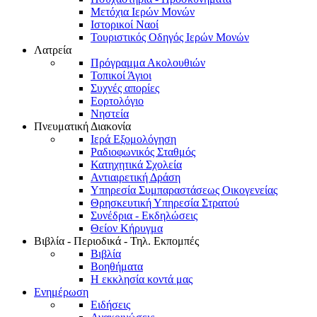
Μετόχια Ιερών Μονών
Ιστορικοί Ναοί
Τουριστικός Οδηγός Ιερών Μονών
Λατρεία
Πρόγραμμα Ακολουθιών
Τοπικοί Άγιοι
Συχνές απορίες
Εορτολόγιο
Νηστεία
Πνευματική Διακονία
Ιερά Εξομολόγηση
Ραδιοφωνικός Σταθμός
Κατηχητικά Σχολεία
Αντιαιρετική Δράση
Υπηρεσία Συμπαραστάσεως Οικογενείας
Θρησκευτική Υπηρεσία Στρατού
Συνέδρια - Εκδηλώσεις
Θείον Κήρυγμα
Βιβλία - Περιοδικά - Τηλ. Εκπομπές
Βιβλία
Βοηθήματα
Η εκκλησία κοντά μας
Ενημέρωση
Ειδήσεις