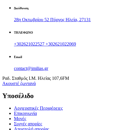
Διεύθυνση
28η Οκτωβρίου 52 Πύργος Ηλεία, 27131
ΤΗΛΕΦΩΝΟ
+302621022527
+302621022069
Email
contact@imilias.gr
Ραδ. Σταθμός Ι.Μ. Ηλείας 107,6FM
Aκουστέ ζωντανά
Υποσέλιδο
Αρχιερατικές Περιφέρειες
Επικοινωνία
Μονές
Συχνές απορίες
Αποστολή απορίας