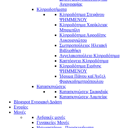
Αγιογραφίας
Κληροδοτήματα
Κληροδότημα Στεφάνου
ΨΗΜΜΕΝΟΥ
Κληροδότημα Χαρίκλειας
Μπιρμπίλη
Κληροδότημα Αφροδίτης
Λυκουργιώτου
Σωτηροπούλειος Ηλειακή
Βιβλιοθήκη
Αγγελακοπούλειο Κληροδότημα
Καστόρχειο Κληροδότημα
Κληροδότημα Ειρήνης
ΨΗΜΜΕΝΟΥ
Ίδρυμα Πάνου καί Άνζελ
Φραγκοδημητρόπουλου
Κατασκηνώσεις
Κατασκηνώσεις Σκαφιδιάς
Κατασκηνώσεις Λαμπείας
Blogspot Ενοριακή Δράση
Ενορίες
Μονές
Ανδρικές μονές
Γυναικείες Μονές
Ησυχαστήρια - Προσκυνήματα