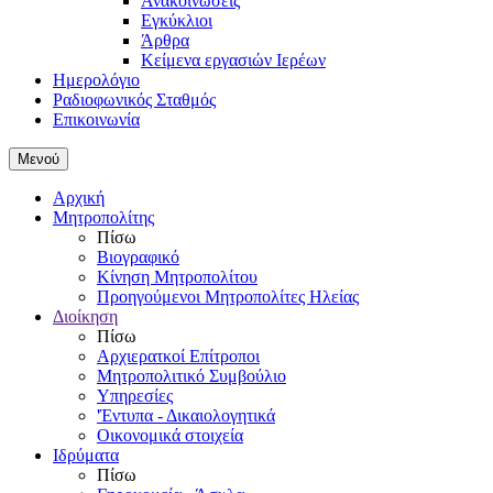
Ανακοινώσεις
Εγκύκλιοι
Άρθρα
Κείμενα εργασιών Ιερέων
Ημερολόγιο
Ραδιοφωνικός Σταθμός
Επικοινωνία
Μενού
Αρχική
Μητροπολίτης
Πίσω
Βιογραφικό
Κίνηση Μητροπολίτου
Προηγούμενοι Μητροπολίτες Ηλείας
Διοίκηση
Πίσω
Αρχιερατκοί Επίτροποι
Μητροπολιτικό Συμβούλιο
Υπηρεσίες
'Έντυπα - Δικαιολογητικά
Οικονομικά στοιχεία
Ιδρύματα
Πίσω