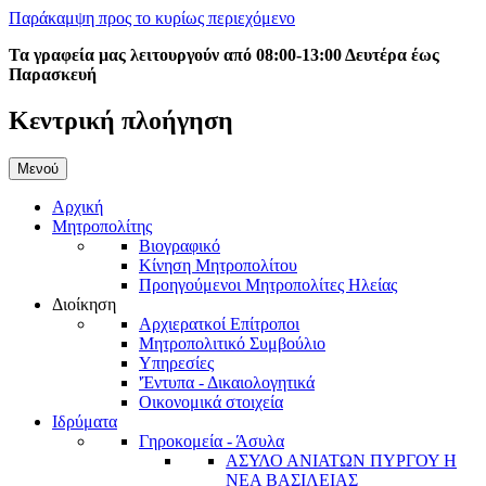
Παράκαμψη προς το κυρίως περιεχόμενο
Τα γραφεία μας λειτουργούν από 08:00-13:00 Δευτέρα έως
Παρασκευή
Κεντρική πλοήγηση
Μενού
Αρχική
Μητροπολίτης
Βιογραφικό
Κίνηση Μητροπολίτου
Προηγούμενοι Μητροπολίτες Ηλείας
Διοίκηση
Αρχιερατκοί Επίτροποι
Μητροπολιτικό Συμβούλιο
Υπηρεσίες
'Έντυπα - Δικαιολογητικά
Οικονομικά στοιχεία
Ιδρύματα
Γηροκομεία - Άσυλα
ΑΣΥΛΟ ΑΝΙΑΤΩΝ ΠΥΡΓΟΥ Η
ΝΕΑ ΒΑΣΙΛΕΙΑΣ