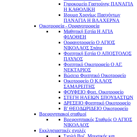
Γηροκομείο Γαστούνης ΠΑΝΑΓΙΑ
Η ΚΑΘΟΛΙΚΗ
Ιδρυμα Χρονίως Πασχόντων
ΠΑΝΑΓΙΑ Η ΒΛΑΧΕΡΝΑ
Οικοτροφεία - Ορφανοτροφεία
Μαθητική Εστία Η ΑΓΙΑ
ΦΙΛΟΘΕΗ
Ορφανοτροφείο Ο ΑΓΙΟΣ
ΝΙΚΟΛΑΟΣ Σπάτα
Φοιτητική Εστία Ο ΑΠΟΣΤΟΛΟΣ
ΠΑΥΛΟΣ
Φοιτητικό Οικοτροφείο Ο ΑΓ.
ΝΕΚΤΑΡΙΟΣ
Βώσειο Φοιτητικό Οικοτροφείο
Οικοτροφείο Ο ΚΑΛΟΣ
ΣΑΜΑΡΕΙΤΗΣ
ΦΟΥΦΕΙΟ Φοιτ. Οικοτροφείο
ΣΤΕΓΗ ΗΛΕΙΩΝ ΣΠΟΥΔΑΣΤΩΝ
ΔΡΕΣΕΙΟ Φοιτητικό Οικοτροφείο
Β' ΘΕΟΔΩΡΙΔΕΙΟ Οικοτροφείο
Βρεφονηπιακοί σταθμοί
Βρεφονηπιακός Σταθμός Ο ΑΓΙΟΣ
ΝΙΚΟΛΑΟΣ
Εκκλησιαστικές σχολές
Σχολή Βυζ. Μουσικής και