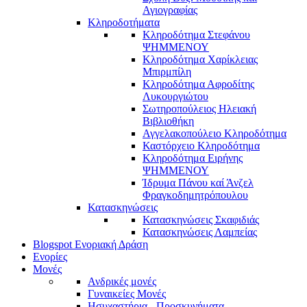
Αγιογραφίας
Κληροδοτήματα
Κληροδότημα Στεφάνου
ΨΗΜΜΕΝΟΥ
Κληροδότημα Χαρίκλειας
Μπιρμπίλη
Κληροδότημα Αφροδίτης
Λυκουργιώτου
Σωτηροπούλειος Ηλειακή
Βιβλιοθήκη
Αγγελακοπούλειο Κληροδότημα
Καστόρχειο Κληροδότημα
Κληροδότημα Ειρήνης
ΨΗΜΜΕΝΟΥ
Ίδρυμα Πάνου καί Άνζελ
Φραγκοδημητρόπουλου
Κατασκηνώσεις
Κατασκηνώσεις Σκαφιδιάς
Κατασκηνώσεις Λαμπείας
Blogspot Ενοριακή Δράση
Ενορίες
Μονές
Ανδρικές μονές
Γυναικείες Μονές
Ησυχαστήρια - Προσκυνήματα