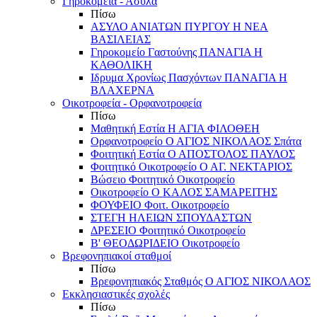
Γηροκομεία - Άσυλα
Πίσω
ΑΣΥΛΟ ΑΝΙΑΤΩΝ ΠΥΡΓΟΥ Η ΝΕΑ
ΒΑΣΙΛΕΙΑΣ
Γηροκομείο Γαστούνης ΠΑΝΑΓΙΑ Η
ΚΑΘΟΛΙΚΗ
Ιδρυμα Χρονίως Πασχόντων ΠΑΝΑΓΙΑ Η
ΒΛΑΧΕΡΝΑ
Οικοτροφεία - Ορφανοτροφεία
Πίσω
Μαθητική Εστία Η ΑΓΙΑ ΦΙΛΟΘΕΗ
Ορφανοτροφείο Ο ΑΓΙΟΣ ΝΙΚΟΛΑΟΣ Σπάτα
Φοιτητική Εστία Ο ΑΠΟΣΤΟΛΟΣ ΠΑΥΛΟΣ
Φοιτητικό Οικοτροφείο Ο ΑΓ. ΝΕΚΤΑΡΙΟΣ
Βώσειο Φοιτητικό Οικοτροφείο
Οικοτροφείο Ο ΚΑΛΟΣ ΣΑΜΑΡΕΙΤΗΣ
ΦΟΥΦΕΙΟ Φοιτ. Οικοτροφείο
ΣΤΕΓΗ ΗΛΕΙΩΝ ΣΠΟΥΔΑΣΤΩΝ
ΔΡΕΣΕΙΟ Φοιτητικό Οικοτροφείο
Β' ΘΕΟΔΩΡΙΔΕΙΟ Οικοτροφείο
Βρεφονηπιακοί σταθμοί
Πίσω
Βρεφονηπιακός Σταθμός Ο ΑΓΙΟΣ ΝΙΚΟΛΑΟΣ
Εκκλησιαστικές σχολές
Πίσω