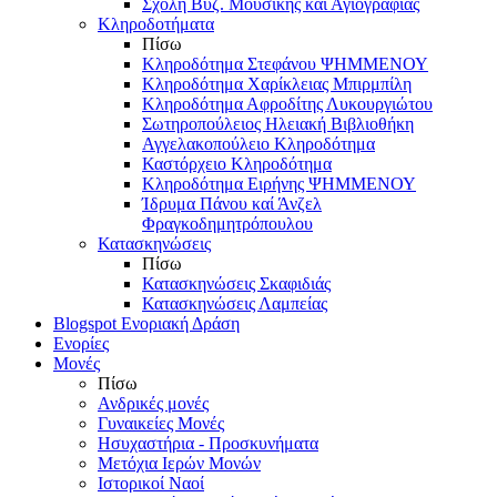
Σχολή Βυζ. Μουσικής και Αγιογραφίας
Κληροδοτήματα
Πίσω
Κληροδότημα Στεφάνου ΨΗΜΜΕΝΟΥ
Κληροδότημα Χαρίκλειας Μπιρμπίλη
Κληροδότημα Αφροδίτης Λυκουργιώτου
Σωτηροπούλειος Ηλειακή Βιβλιοθήκη
Αγγελακοπούλειο Κληροδότημα
Καστόρχειο Κληροδότημα
Κληροδότημα Ειρήνης ΨΗΜΜΕΝΟΥ
Ίδρυμα Πάνου καί Άνζελ
Φραγκοδημητρόπουλου
Κατασκηνώσεις
Πίσω
Κατασκηνώσεις Σκαφιδιάς
Κατασκηνώσεις Λαμπείας
Blogspot Ενοριακή Δράση
Ενορίες
Μονές
Πίσω
Ανδρικές μονές
Γυναικείες Μονές
Ησυχαστήρια - Προσκυνήματα
Μετόχια Ιερών Μονών
Ιστορικοί Ναοί