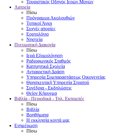
Τουριστικός Οδηγός Ιερών Μονών
Λατρεία
Πίσω
Πρόγραμμα Ακολουθιών
Τοπικοί Άγιοι
Συχνές απορίες
Εορτολόγιο
Νηστεία
Πνευματική Διακονία
Πίσω
Ιερά Εξομολόγηση
Ραδιοφωνικός Σταθμός
Κατηχητικά Σχολεία
Αντιαιρετική Δράση
Υπηρεσία Συμπαραστάσεως Οικογενείας
Θρησκευτική Υπηρεσία Στρατού
Συνέδρια - Εκδηλώσεις
Θείον Κήρυγμα
Βιβλία - Περιοδικά - Τηλ. Εκπομπές
Πίσω
Βιβλία
Βοηθήματα
Η εκκλησία κοντά μας
Ενημέρωση
Πίσω