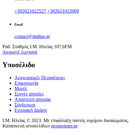
+302621022527
+302621022069
Email
contact@imilias.gr
Ραδ. Σταθμός Ι.Μ. Ηλείας 107,6FM
Aκουστέ ζωντανά
Υποσέλιδο
Αρχιερατικές Περιφέρειες
Επικοινωνία
Μονές
Συχνές απορίες
Αποστολή απορίας
Σύνδεσμοι
Ενοριακή Δράση
Ι.Μ. Ηλείας © 2023. Με επιφύλαξη παντός νομίμου δικαιώματος.
Κατασκευή ιστοσελίδων
nextpointer.gr