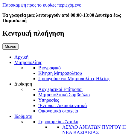
Παράκαμψη προς το κυρίως περιεχόμενο
Τα γραφεία μας λειτουργούν από 08:00-13:00 Δευτέρα έως
Παρασκευή
Κεντρική πλοήγηση
Μενού
Αρχική
Μητροπολίτης
Βιογραφικό
Κίνηση Μητροπολίτου
Προηγούμενοι Μητροπολίτες Ηλείας
Διοίκηση
Αρχιερατκοί Επίτροποι
Μητροπολιτικό Συμβούλιο
Υπηρεσίες
'Έντυπα - Δικαιολογητικά
Οικονομικά στοιχεία
Ιδρύματα
Γηροκομεία - Άσυλα
ΑΣΥΛΟ ΑΝΙΑΤΩΝ ΠΥΡΓΟΥ Η
ΝΕΑ ΒΑΣΙΛΕΙΑΣ