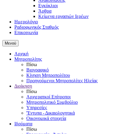
Ανακοινώσεις
Εγκύκλιοι
Άρθρα
Κείμενα εργασιών Ιερέων
Ημερολόγιο
Ραδιοφωνικός Σταθμός
Επικοινωνία
Μενού
Αρχική
Μητροπολίτης
Πίσω
Βιογραφικό
Κίνηση Μητροπολίτου
Προηγούμενοι Μητροπολίτες Ηλείας
Διοίκηση
Πίσω
Αρχιερατκοί Επίτροποι
Μητροπολιτικό Συμβούλιο
Υπηρεσίες
'Έντυπα - Δικαιολογητικά
Οικονομικά στοιχεία
Ιδρύματα
Πίσω