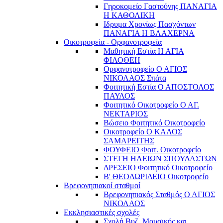
Γηροκομείο Γαστούνης ΠΑΝΑΓΙΑ
Η ΚΑΘΟΛΙΚΗ
Ιδρυμα Χρονίως Πασχόντων
ΠΑΝΑΓΙΑ Η ΒΛΑΧΕΡΝΑ
Οικοτροφεία - Ορφανοτροφεία
Μαθητική Εστία Η ΑΓΙΑ
ΦΙΛΟΘΕΗ
Ορφανοτροφείο Ο ΑΓΙΟΣ
ΝΙΚΟΛΑΟΣ Σπάτα
Φοιτητική Εστία Ο ΑΠΟΣΤΟΛΟΣ
ΠΑΥΛΟΣ
Φοιτητικό Οικοτροφείο Ο ΑΓ.
ΝΕΚΤΑΡΙΟΣ
Βώσειο Φοιτητικό Οικοτροφείο
Οικοτροφείο Ο ΚΑΛΟΣ
ΣΑΜΑΡΕΙΤΗΣ
ΦΟΥΦΕΙΟ Φοιτ. Οικοτροφείο
ΣΤΕΓΗ ΗΛΕΙΩΝ ΣΠΟΥΔΑΣΤΩΝ
ΔΡΕΣΕΙΟ Φοιτητικό Οικοτροφείο
Β' ΘΕΟΔΩΡΙΔΕΙΟ Οικοτροφείο
Βρεφονηπιακοί σταθμοί
Βρεφονηπιακός Σταθμός Ο ΑΓΙΟΣ
ΝΙΚΟΛΑΟΣ
Εκκλησιαστικές σχολές
Σχολή Βυζ. Μουσικής και