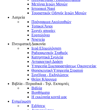
Μετόχια Ιερών Μονών
Ιστορικοί Ναοί
Τουριστικός Οδηγός Ιερών Μονών
Λατρεία
Πρόγραμμα Ακολουθιών
Τοπικοί Άγιοι
Συχνές απορίες
Εορτολόγιο
Νηστεία
Πνευματική Διακονία
Ιερά Εξομολόγηση
Ραδιοφωνικός Σταθμός
Κατηχητικά Σχολεία
Αντιαιρετική Δράση
Υπηρεσία Συμπαραστάσεως Οικογενείας
Θρησκευτική Υπηρεσία Στρατού
Συνέδρια - Εκδηλώσεις
Θείον Κήρυγμα
Βιβλία - Περιοδικά - Τηλ. Εκπομπές
Βιβλία
Βοηθήματα
Η εκκλησία κοντά μας
Ενημέρωση
Ειδήσεις