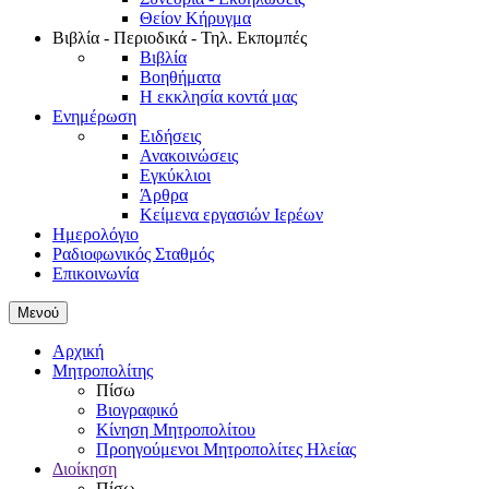
Θείον Κήρυγμα
Βιβλία - Περιοδικά - Τηλ. Εκπομπές
Βιβλία
Βοηθήματα
Η εκκλησία κοντά μας
Ενημέρωση
Ειδήσεις
Ανακοινώσεις
Εγκύκλιοι
Άρθρα
Κείμενα εργασιών Ιερέων
Ημερολόγιο
Ραδιοφωνικός Σταθμός
Επικοινωνία
Μενού
Αρχική
Μητροπολίτης
Πίσω
Βιογραφικό
Κίνηση Μητροπολίτου
Προηγούμενοι Μητροπολίτες Ηλείας
Διοίκηση
Πίσω