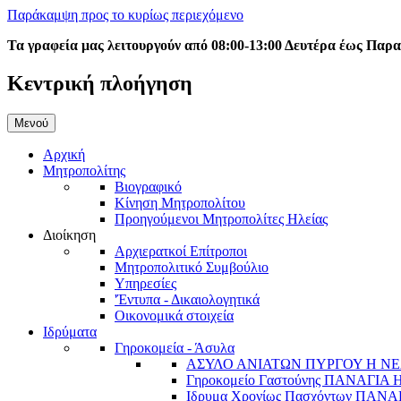
Παράκαμψη προς το κυρίως περιεχόμενο
Τα γραφεία μας λειτουργούν από 08:00-13:00 Δευτέρα έως Παρ
Κεντρική πλοήγηση
Μενού
Αρχική
Μητροπολίτης
Βιογραφικό
Κίνηση Μητροπολίτου
Προηγούμενοι Μητροπολίτες Ηλείας
Διοίκηση
Αρχιερατκοί Επίτροποι
Μητροπολιτικό Συμβούλιο
Υπηρεσίες
'Έντυπα - Δικαιολογητικά
Οικονομικά στοιχεία
Ιδρύματα
Γηροκομεία - Άσυλα
ΑΣΥΛΟ ΑΝΙΑΤΩΝ ΠΥΡΓΟΥ Η ΝΕ
Γηροκομείο Γαστούνης ΠΑΝΑΓΙΑ
Ιδρυμα Χρονίως Πασχόντων ΠΑ