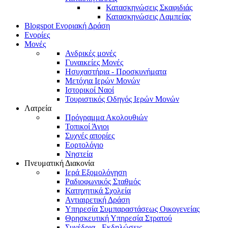
Κατασκηνώσεις Σκαφιδιάς
Κατασκηνώσεις Λαμπείας
Blogspot Ενοριακή Δράση
Ενορίες
Μονές
Ανδρικές μονές
Γυναικείες Μονές
Ησυχαστήρια - Προσκυνήματα
Μετόχια Ιερών Μονών
Ιστορικοί Ναοί
Τουριστικός Οδηγός Ιερών Μονών
Λατρεία
Πρόγραμμα Ακολουθιών
Τοπικοί Άγιοι
Συχνές απορίες
Εορτολόγιο
Νηστεία
Πνευματική Διακονία
Ιερά Εξομολόγηση
Ραδιοφωνικός Σταθμός
Κατηχητικά Σχολεία
Αντιαιρετική Δράση
Υπηρεσία Συμπαραστάσεως Οικογενείας
Θρησκευτική Υπηρεσία Στρατού
Συνέδρια - Εκδηλώσεις