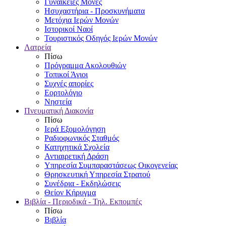
Γυναικείες Μονές
Ησυχαστήρια - Προσκυνήματα
Μετόχια Ιερών Μονών
Ιστορικοί Ναοί
Τουριστικός Οδηγός Ιερών Μονών
Λατρεία
Πίσω
Πρόγραμμα Ακολουθιών
Τοπικοί Άγιοι
Συχνές απορίες
Εορτολόγιο
Νηστεία
Πνευματική Διακονία
Πίσω
Ιερά Εξομολόγηση
Ραδιοφωνικός Σταθμός
Κατηχητικά Σχολεία
Αντιαιρετική Δράση
Υπηρεσία Συμπαραστάσεως Οικογενείας
Θρησκευτική Υπηρεσία Στρατού
Συνέδρια - Εκδηλώσεις
Θείον Κήρυγμα
Βιβλία - Περιοδικά - Τηλ. Εκπομπές
Πίσω
Βιβλία