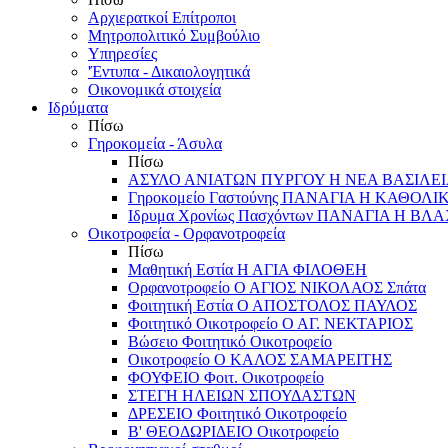
Αρχιερατκοί Επίτροποι
Μητροπολιτικό Συμβούλιο
Υπηρεσίες
'Έντυπα - Δικαιολογητικά
Οικονομικά στοιχεία
Ιδρύματα
Πίσω
Γηροκομεία - Άσυλα
Πίσω
ΑΣΥΛΟ ΑΝΙΑΤΩΝ ΠΥΡΓΟΥ Η ΝΕΑ ΒΑΣΙΛΕ
Γηροκομείο Γαστούνης ΠΑΝΑΓΙΑ Η ΚΑΘΟΛΙ
Ιδρυμα Χρονίως Πασχόντων ΠΑΝΑΓΙΑ Η Β
Οικοτροφεία - Ορφανοτροφεία
Πίσω
Μαθητική Εστία Η ΑΓΙΑ ΦΙΛΟΘΕΗ
Ορφανοτροφείο Ο ΑΓΙΟΣ ΝΙΚΟΛΑΟΣ Σπάτα
Φοιτητική Εστία Ο ΑΠΟΣΤΟΛΟΣ ΠΑΥΛΟΣ
Φοιτητικό Οικοτροφείο Ο ΑΓ. ΝΕΚΤΑΡΙΟΣ
Βώσειο Φοιτητικό Οικοτροφείο
Οικοτροφείο Ο ΚΑΛΟΣ ΣΑΜΑΡΕΙΤΗΣ
ΦΟΥΦΕΙΟ Φοιτ. Οικοτροφείο
ΣΤΕΓΗ ΗΛΕΙΩΝ ΣΠΟΥΔΑΣΤΩΝ
ΔΡΕΣΕΙΟ Φοιτητικό Οικοτροφείο
Β' ΘΕΟΔΩΡΙΔΕΙΟ Οικοτροφείο