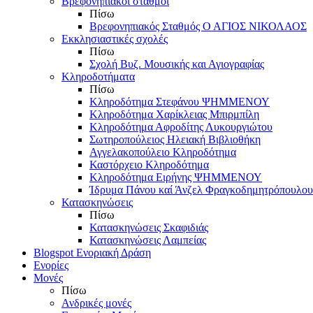
Βρεφονηπιακοί σταθμοί
Πίσω
Βρεφονηπιακός Σταθμός Ο ΑΓΙΟΣ ΝΙΚΟΛΑΟΣ
Εκκλησιαστικές σχολές
Πίσω
Σχολή Βυζ. Μουσικής και Αγιογραφίας
Κληροδοτήματα
Πίσω
Κληροδότημα Στεφάνου ΨΗΜΜΕΝΟΥ
Κληροδότημα Χαρίκλειας Μπιρμπίλη
Κληροδότημα Αφροδίτης Λυκουργιώτου
Σωτηροπούλειος Ηλειακή Βιβλιοθήκη
Αγγελακοπούλειο Κληροδότημα
Καστόρχειο Κληροδότημα
Κληροδότημα Ειρήνης ΨΗΜΜΕΝΟΥ
Ίδρυμα Πάνου καί Άνζελ Φραγκοδημητρόπουλου
Κατασκηνώσεις
Πίσω
Κατασκηνώσεις Σκαφιδιάς
Κατασκηνώσεις Λαμπείας
Blogspot Ενοριακή Δράση
Ενορίες
Μονές
Πίσω
Ανδρικές μονές