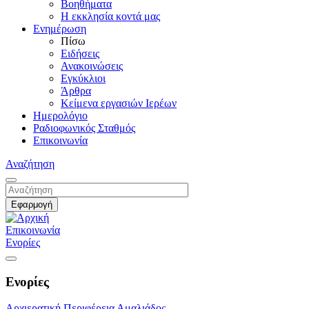
Βοηθήματα
Η εκκλησία κοντά μας
Ενημέρωση
Πίσω
Ειδήσεις
Ανακοινώσεις
Εγκύκλιοι
Άρθρα
Κείμενα εργασιών Ιερέων
Ημερολόγιο
Ραδιοφωνικός Σταθμός
Επικοινωνία
Αναζήτηση
Επικοινωνία
Ενορίες
Ενορίες
Αρχιερατική Περιφέρεια Αμαλιάδος