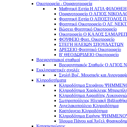
Οικοτροφεία - Ορφανοτροφεία
Μαθητική Εστία Η ΑΓΙΑ ΦΙΛΟΘΕΗ
Ορφανοτροφείο Ο ΑΓΙΟΣ ΝΙΚΟΛΑ
Φοιτητική Εστία Ο ΑΠΟΣΤΟΛΟΣ 
Φοιτητικό Οικοτροφείο Ο ΑΓ. ΝΕΚ
Βώσειο Φοιτητικό Οικοτροφείο
Οικοτροφείο Ο ΚΑΛΟΣ ΣΑΜΑΡΕΙ
ΦΟΥΦΕΙΟ Φοιτ. Οικοτροφείο
ΣΤΕΓΗ ΗΛΕΙΩΝ ΣΠΟΥΔΑΣΤΩΝ
ΔΡΕΣΕΙΟ Φοιτητικό Οικοτροφείο
Β' ΘΕΟΔΩΡΙΔΕΙΟ Οικοτροφείο
Βρεφονηπιακοί σταθμοί
Βρεφονηπιακός Σταθμός Ο ΑΓΙΟΣ
Εκκλησιαστικές σχολές
Σχολή Βυζ. Μουσικής και Αγιογραφί
Κληροδοτήματα
Κληροδότημα Στεφάνου ΨΗΜΜΕ
Κληροδότημα Χαρίκλειας Μπιρμπίλ
Κληροδότημα Αφροδίτης Λυκουργιώ
Σωτηροπούλειος Ηλειακή Βιβλιοθήκ
Αγγελακοπούλειο Κληροδότημα
Καστόρχειο Κληροδότημα
Κληροδότημα Ειρήνης ΨΗΜΜΕΝΟ
Ίδρυμα Πάνου καί Άνζελ Φραγκοδη
Κατασκηνώσεις