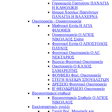
Γηροκομείο Γαστούνης ΠΑΝΑΓΙΑ
Η ΚΑΘΟΛΙΚΗ
Ιδρυμα Χρονίως Πασχόντων
ΠΑΝΑΓΙΑ Η ΒΛΑΧΕΡΝΑ
Οικοτροφεία - Ορφανοτροφεία
Μαθητική Εστία Η ΑΓΙΑ
ΦΙΛΟΘΕΗ
Ορφανοτροφείο Ο ΑΓΙΟΣ
ΝΙΚΟΛΑΟΣ Σπάτα
Φοιτητική Εστία Ο ΑΠΟΣΤΟΛΟΣ
ΠΑΥΛΟΣ
Φοιτητικό Οικοτροφείο Ο ΑΓ.
ΝΕΚΤΑΡΙΟΣ
Βώσειο Φοιτητικό Οικοτροφείο
Οικοτροφείο Ο ΚΑΛΟΣ
ΣΑΜΑΡΕΙΤΗΣ
ΦΟΥΦΕΙΟ Φοιτ. Οικοτροφείο
ΣΤΕΓΗ ΗΛΕΙΩΝ ΣΠΟΥΔΑΣΤΩΝ
ΔΡΕΣΕΙΟ Φοιτητικό Οικοτροφείο
Β' ΘΕΟΔΩΡΙΔΕΙΟ Οικοτροφείο
Βρεφονηπιακοί σταθμοί
Βρεφονηπιακός Σταθμός Ο ΑΓΙΟΣ
ΝΙΚΟΛΑΟΣ
Εκκλησιαστικές σχολές
Σχολή Βυζ. Μουσικής και