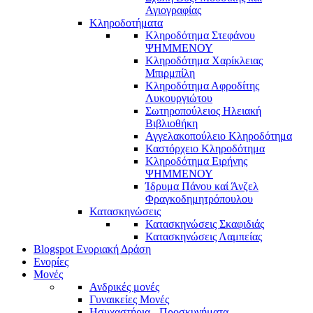
Αγιογραφίας
Κληροδοτήματα
Κληροδότημα Στεφάνου
ΨΗΜΜΕΝΟΥ
Κληροδότημα Χαρίκλειας
Μπιρμπίλη
Κληροδότημα Αφροδίτης
Λυκουργιώτου
Σωτηροπούλειος Ηλειακή
Βιβλιοθήκη
Αγγελακοπούλειο Κληροδότημα
Καστόρχειο Κληροδότημα
Κληροδότημα Ειρήνης
ΨΗΜΜΕΝΟΥ
Ίδρυμα Πάνου καί Άνζελ
Φραγκοδημητρόπουλου
Κατασκηνώσεις
Κατασκηνώσεις Σκαφιδιάς
Κατασκηνώσεις Λαμπείας
Blogspot Ενοριακή Δράση
Ενορίες
Μονές
Ανδρικές μονές
Γυναικείες Μονές
Ησυχαστήρια - Προσκυνήματα