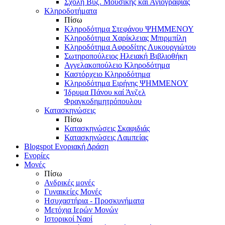
Σχολή Βυζ. Μουσικής και Αγιογραφίας
Κληροδοτήματα
Πίσω
Κληροδότημα Στεφάνου ΨΗΜΜΕΝΟΥ
Κληροδότημα Χαρίκλειας Μπιρμπίλη
Κληροδότημα Αφροδίτης Λυκουργιώτου
Σωτηροπούλειος Ηλειακή Βιβλιοθήκη
Αγγελακοπούλειο Κληροδότημα
Καστόρχειο Κληροδότημα
Κληροδότημα Ειρήνης ΨΗΜΜΕΝΟΥ
Ίδρυμα Πάνου καί Άνζελ
Φραγκοδημητρόπουλου
Κατασκηνώσεις
Πίσω
Κατασκηνώσεις Σκαφιδιάς
Κατασκηνώσεις Λαμπείας
Blogspot Ενοριακή Δράση
Ενορίες
Μονές
Πίσω
Ανδρικές μονές
Γυναικείες Μονές
Ησυχαστήρια - Προσκυνήματα
Μετόχια Ιερών Μονών
Ιστορικοί Ναοί