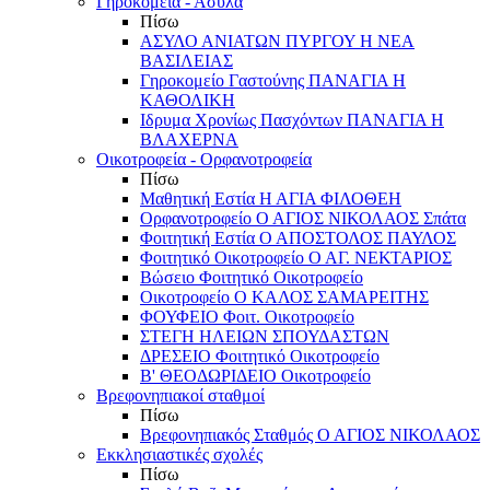
Γηροκομεία - Άσυλα
Πίσω
ΑΣΥΛΟ ΑΝΙΑΤΩΝ ΠΥΡΓΟΥ Η ΝΕΑ
ΒΑΣΙΛΕΙΑΣ
Γηροκομείο Γαστούνης ΠΑΝΑΓΙΑ Η
ΚΑΘΟΛΙΚΗ
Ιδρυμα Χρονίως Πασχόντων ΠΑΝΑΓΙΑ Η
ΒΛΑΧΕΡΝΑ
Οικοτροφεία - Ορφανοτροφεία
Πίσω
Μαθητική Εστία Η ΑΓΙΑ ΦΙΛΟΘΕΗ
Ορφανοτροφείο Ο ΑΓΙΟΣ ΝΙΚΟΛΑΟΣ Σπάτα
Φοιτητική Εστία Ο ΑΠΟΣΤΟΛΟΣ ΠΑΥΛΟΣ
Φοιτητικό Οικοτροφείο Ο ΑΓ. ΝΕΚΤΑΡΙΟΣ
Βώσειο Φοιτητικό Οικοτροφείο
Οικοτροφείο Ο ΚΑΛΟΣ ΣΑΜΑΡΕΙΤΗΣ
ΦΟΥΦΕΙΟ Φοιτ. Οικοτροφείο
ΣΤΕΓΗ ΗΛΕΙΩΝ ΣΠΟΥΔΑΣΤΩΝ
ΔΡΕΣΕΙΟ Φοιτητικό Οικοτροφείο
Β' ΘΕΟΔΩΡΙΔΕΙΟ Οικοτροφείο
Βρεφονηπιακοί σταθμοί
Πίσω
Βρεφονηπιακός Σταθμός Ο ΑΓΙΟΣ ΝΙΚΟΛΑΟΣ
Εκκλησιαστικές σχολές
Πίσω