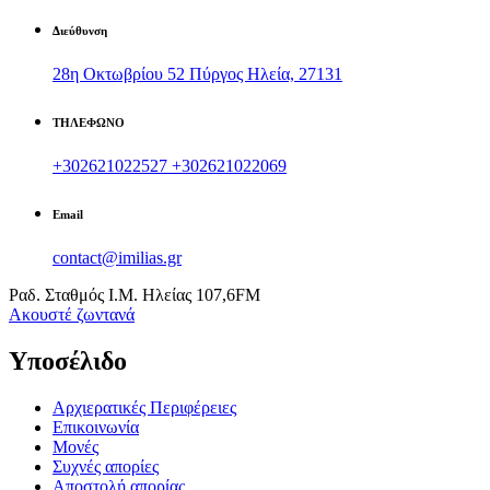
Διεύθυνση
28η Οκτωβρίου 52 Πύργος Ηλεία, 27131
ΤΗΛΕΦΩΝΟ
+302621022527
+302621022069
Email
contact@imilias.gr
Ραδ. Σταθμός Ι.Μ. Ηλείας 107,6FM
Aκουστέ ζωντανά
Υποσέλιδο
Αρχιερατικές Περιφέρειες
Επικοινωνία
Μονές
Συχνές απορίες
Αποστολή απορίας