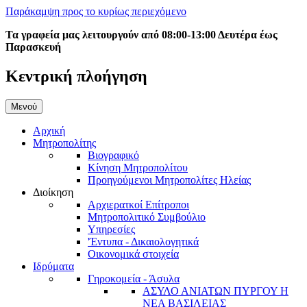
Παράκαμψη προς το κυρίως περιεχόμενο
Τα γραφεία μας λειτουργούν από 08:00-13:00 Δευτέρα έως
Παρασκευή
Κεντρική πλοήγηση
Μενού
Αρχική
Μητροπολίτης
Βιογραφικό
Κίνηση Μητροπολίτου
Προηγούμενοι Μητροπολίτες Ηλείας
Διοίκηση
Αρχιερατκοί Επίτροποι
Μητροπολιτικό Συμβούλιο
Υπηρεσίες
'Έντυπα - Δικαιολογητικά
Οικονομικά στοιχεία
Ιδρύματα
Γηροκομεία - Άσυλα
ΑΣΥΛΟ ΑΝΙΑΤΩΝ ΠΥΡΓΟΥ Η
ΝΕΑ ΒΑΣΙΛΕΙΑΣ