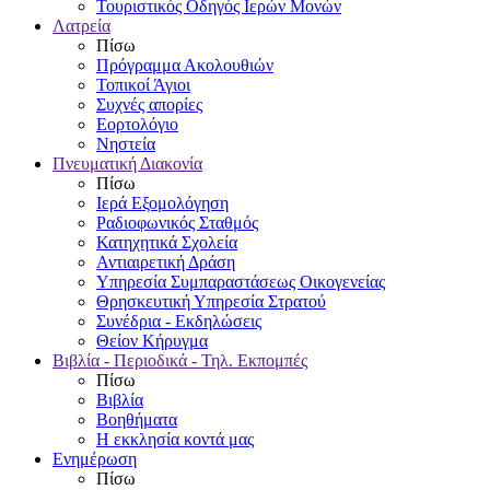
Τουριστικός Οδηγός Ιερών Μονών
Λατρεία
Πίσω
Πρόγραμμα Ακολουθιών
Τοπικοί Άγιοι
Συχνές απορίες
Εορτολόγιο
Νηστεία
Πνευματική Διακονία
Πίσω
Ιερά Εξομολόγηση
Ραδιοφωνικός Σταθμός
Κατηχητικά Σχολεία
Αντιαιρετική Δράση
Υπηρεσία Συμπαραστάσεως Οικογενείας
Θρησκευτική Υπηρεσία Στρατού
Συνέδρια - Εκδηλώσεις
Θείον Κήρυγμα
Βιβλία - Περιοδικά - Τηλ. Εκπομπές
Πίσω
Βιβλία
Βοηθήματα
Η εκκλησία κοντά μας
Ενημέρωση
Πίσω