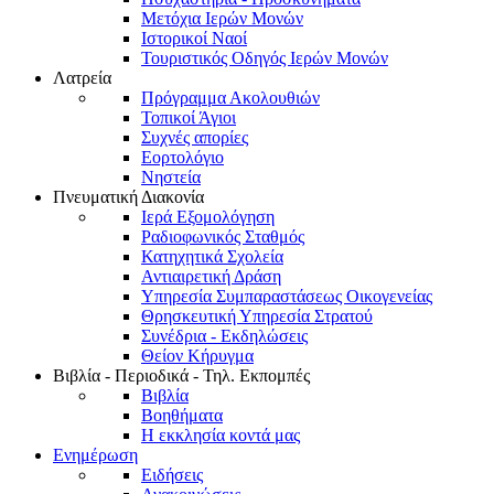
Μετόχια Ιερών Μονών
Ιστορικοί Ναοί
Τουριστικός Οδηγός Ιερών Μονών
Λατρεία
Πρόγραμμα Ακολουθιών
Τοπικοί Άγιοι
Συχνές απορίες
Εορτολόγιο
Νηστεία
Πνευματική Διακονία
Ιερά Εξομολόγηση
Ραδιοφωνικός Σταθμός
Κατηχητικά Σχολεία
Αντιαιρετική Δράση
Υπηρεσία Συμπαραστάσεως Οικογενείας
Θρησκευτική Υπηρεσία Στρατού
Συνέδρια - Εκδηλώσεις
Θείον Κήρυγμα
Βιβλία - Περιοδικά - Τηλ. Εκπομπές
Βιβλία
Βοηθήματα
Η εκκλησία κοντά μας
Ενημέρωση
Ειδήσεις