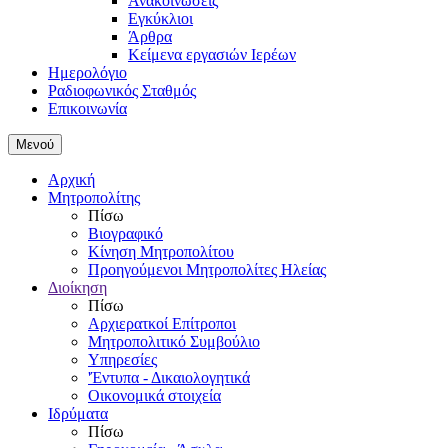
Ανακοινώσεις
Εγκύκλιοι
Άρθρα
Κείμενα εργασιών Ιερέων
Ημερολόγιο
Ραδιοφωνικός Σταθμός
Επικοινωνία
Μενού
Αρχική
Μητροπολίτης
Πίσω
Βιογραφικό
Κίνηση Μητροπολίτου
Προηγούμενοι Μητροπολίτες Ηλείας
Διοίκηση
Πίσω
Αρχιερατκοί Επίτροποι
Μητροπολιτικό Συμβούλιο
Υπηρεσίες
'Έντυπα - Δικαιολογητικά
Οικονομικά στοιχεία
Ιδρύματα
Πίσω