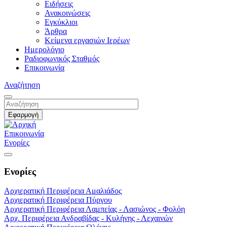
Ειδήσεις
Ανακοινώσεις
Εγκύκλιοι
Άρθρα
Κείμενα εργασιών Ιερέων
Ημερολόγιο
Ραδιοφωνικός Σταθμός
Επικοινωνία
Αναζήτηση
Επικοινωνία
Ενορίες
Ενορίες
Αρχιερατική Περιφέρεια Αμαλιάδος
Αρχιερατική Περιφέρεια Πύργου
Αρχιερατική Περιφέρεια Λαμπείας - Λασιώνος - Φολόη
Αρχ. Περιφέρεια Ανδραβίδας - Κυλήνης - Λεχαινών