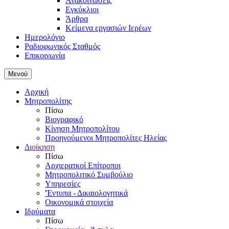
Ανακοινώσεις
Εγκύκλιοι
Άρθρα
Κείμενα εργασιών Ιερέων
Ημερολόγιο
Ραδιοφωνικός Σταθμός
Επικοινωνία
Μενού
Αρχική
Μητροπολίτης
Πίσω
Βιογραφικό
Κίνηση Μητροπολίτου
Προηγούμενοι Μητροπολίτες Ηλείας
Διοίκηση
Πίσω
Αρχιερατκοί Επίτροποι
Μητροπολιτικό Συμβούλιο
Υπηρεσίες
'Έντυπα - Δικαιολογητικά
Οικονομικά στοιχεία
Ιδρύματα
Πίσω