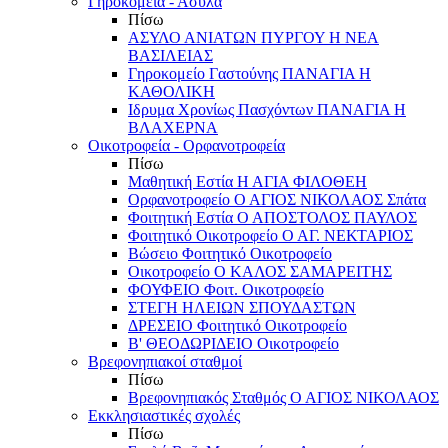
Γηροκομεία - Άσυλα
Πίσω
ΑΣΥΛΟ ΑΝΙΑΤΩΝ ΠΥΡΓΟΥ Η ΝΕΑ
ΒΑΣΙΛΕΙΑΣ
Γηροκομείο Γαστούνης ΠΑΝΑΓΙΑ Η
ΚΑΘΟΛΙΚΗ
Ιδρυμα Χρονίως Πασχόντων ΠΑΝΑΓΙΑ Η
ΒΛΑΧΕΡΝΑ
Οικοτροφεία - Ορφανοτροφεία
Πίσω
Μαθητική Εστία Η ΑΓΙΑ ΦΙΛΟΘΕΗ
Ορφανοτροφείο Ο ΑΓΙΟΣ ΝΙΚΟΛΑΟΣ Σπάτα
Φοιτητική Εστία Ο ΑΠΟΣΤΟΛΟΣ ΠΑΥΛΟΣ
Φοιτητικό Οικοτροφείο Ο ΑΓ. ΝΕΚΤΑΡΙΟΣ
Βώσειο Φοιτητικό Οικοτροφείο
Οικοτροφείο Ο ΚΑΛΟΣ ΣΑΜΑΡΕΙΤΗΣ
ΦΟΥΦΕΙΟ Φοιτ. Οικοτροφείο
ΣΤΕΓΗ ΗΛΕΙΩΝ ΣΠΟΥΔΑΣΤΩΝ
ΔΡΕΣΕΙΟ Φοιτητικό Οικοτροφείο
Β' ΘΕΟΔΩΡΙΔΕΙΟ Οικοτροφείο
Βρεφονηπιακοί σταθμοί
Πίσω
Βρεφονηπιακός Σταθμός Ο ΑΓΙΟΣ ΝΙΚΟΛΑΟΣ
Εκκλησιαστικές σχολές
Πίσω