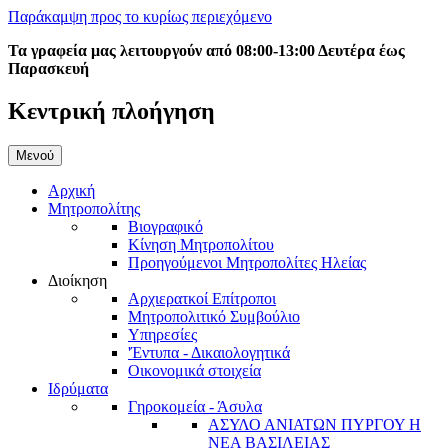
Παράκαμψη προς το κυρίως περιεχόμενο
Τα γραφεία μας λειτουργούν από 08:00-13:00 Δευτέρα έως
Παρασκευή
Κεντρική πλοήγηση
Μενού
Αρχική
Μητροπολίτης
Βιογραφικό
Κίνηση Μητροπολίτου
Προηγούμενοι Μητροπολίτες Ηλείας
Διοίκηση
Αρχιερατκοί Επίτροποι
Μητροπολιτικό Συμβούλιο
Υπηρεσίες
'Έντυπα - Δικαιολογητικά
Οικονομικά στοιχεία
Ιδρύματα
Γηροκομεία - Άσυλα
ΑΣΥΛΟ ΑΝΙΑΤΩΝ ΠΥΡΓΟΥ Η
ΝΕΑ ΒΑΣΙΛΕΙΑΣ