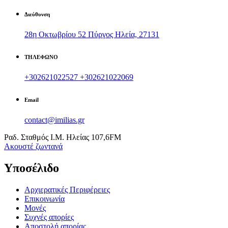
Διεύθυνση
28η Οκτωβρίου 52 Πύργος Ηλεία, 27131
ΤΗΛΕΦΩΝΟ
+302621022527
+302621022069
Email
contact@imilias.gr
Ραδ. Σταθμός Ι.Μ. Ηλείας 107,6FM
Aκουστέ ζωντανά
Υποσέλιδο
Αρχιερατικές Περιφέρειες
Επικοινωνία
Μονές
Συχνές απορίες
Αποστολή απορίας