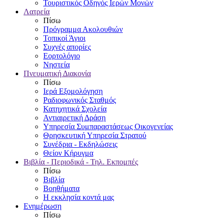
Τουριστικός Οδηγός Ιερών Μονών
Λατρεία
Πίσω
Πρόγραμμα Ακολουθιών
Τοπικοί Άγιοι
Συχνές απορίες
Εορτολόγιο
Νηστεία
Πνευματική Διακονία
Πίσω
Ιερά Εξομολόγηση
Ραδιοφωνικός Σταθμός
Κατηχητικά Σχολεία
Αντιαιρετική Δράση
Υπηρεσία Συμπαραστάσεως Οικογενείας
Θρησκευτική Υπηρεσία Στρατού
Συνέδρια - Εκδηλώσεις
Θείον Κήρυγμα
Βιβλία - Περιοδικά - Τηλ. Εκπομπές
Πίσω
Βιβλία
Βοηθήματα
Η εκκλησία κοντά μας
Ενημέρωση
Πίσω