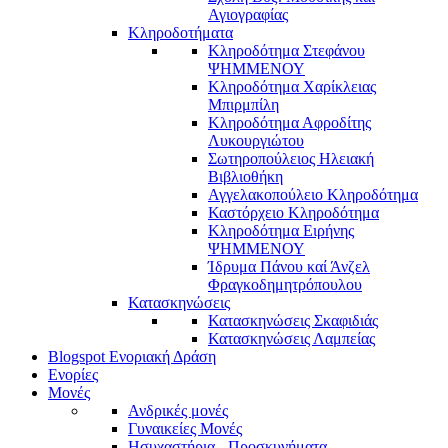
Αγιογραφίας
Κληροδοτήματα
Κληροδότημα Στεφάνου
ΨΗΜΜΕΝΟΥ
Κληροδότημα Χαρίκλειας
Μπιρμπίλη
Κληροδότημα Αφροδίτης
Λυκουργιώτου
Σωτηροπούλειος Ηλειακή
Βιβλιοθήκη
Αγγελακοπούλειο Κληροδότημα
Καστόρχειο Κληροδότημα
Κληροδότημα Ειρήνης
ΨΗΜΜΕΝΟΥ
Ίδρυμα Πάνου καί Άνζελ
Φραγκοδημητρόπουλου
Κατασκηνώσεις
Κατασκηνώσεις Σκαφιδιάς
Κατασκηνώσεις Λαμπείας
Blogspot Ενοριακή Δράση
Ενορίες
Μονές
Ανδρικές μονές
Γυναικείες Μονές
Ησυχαστήρια - Προσκυνήματα