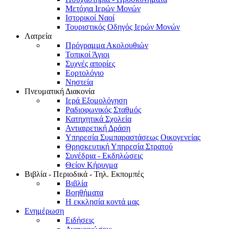
Μετόχια Ιερών Μονών
Ιστορικοί Ναοί
Τουριστικός Οδηγός Ιερών Μονών
Λατρεία
Πρόγραμμα Ακολουθιών
Τοπικοί Άγιοι
Συχνές απορίες
Εορτολόγιο
Νηστεία
Πνευματική Διακονία
Ιερά Εξομολόγηση
Ραδιοφωνικός Σταθμός
Κατηχητικά Σχολεία
Αντιαιρετική Δράση
Υπηρεσία Συμπαραστάσεως Οικογενείας
Θρησκευτική Υπηρεσία Στρατού
Συνέδρια - Εκδηλώσεις
Θείον Κήρυγμα
Βιβλία - Περιοδικά - Τηλ. Εκπομπές
Βιβλία
Βοηθήματα
Η εκκλησία κοντά μας
Ενημέρωση
Ειδήσεις