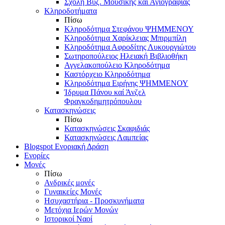
Σχολή Βυζ. Μουσικής και Αγιογραφίας
Κληροδοτήματα
Πίσω
Κληροδότημα Στεφάνου ΨΗΜΜΕΝΟΥ
Κληροδότημα Χαρίκλειας Μπιρμπίλη
Κληροδότημα Αφροδίτης Λυκουργιώτου
Σωτηροπούλειος Ηλειακή Βιβλιοθήκη
Αγγελακοπούλειο Κληροδότημα
Καστόρχειο Κληροδότημα
Κληροδότημα Ειρήνης ΨΗΜΜΕΝΟΥ
Ίδρυμα Πάνου καί Άνζελ
Φραγκοδημητρόπουλου
Κατασκηνώσεις
Πίσω
Κατασκηνώσεις Σκαφιδιάς
Κατασκηνώσεις Λαμπείας
Blogspot Ενοριακή Δράση
Ενορίες
Μονές
Πίσω
Ανδρικές μονές
Γυναικείες Μονές
Ησυχαστήρια - Προσκυνήματα
Μετόχια Ιερών Μονών
Ιστορικοί Ναοί