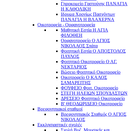
Γηροκομείο Γαστούνης ΠΑΝΑΓΙΑ
Η ΚΑΘΟΛΙΚΗ
Ιδρυμα Χρονίως Πασχόντων
ΠΑΝΑΓΙΑ Η ΒΛΑΧΕΡΝΑ
Οικοτροφεία - Ορφανοτροφεία
Μαθητική Εστία Η ΑΓΙΑ
ΦΙΛΟΘΕΗ
Ορφανοτροφείο Ο ΑΓΙΟΣ
ΝΙΚΟΛΑΟΣ Σπάτα
Φοιτητική Εστία Ο ΑΠΟΣΤΟΛΟΣ
ΠΑΥΛΟΣ
Φοιτητικό Οικοτροφείο Ο ΑΓ.
ΝΕΚΤΑΡΙΟΣ
Βώσειο Φοιτητικό Οικοτροφείο
Οικοτροφείο Ο ΚΑΛΟΣ
ΣΑΜΑΡΕΙΤΗΣ
ΦΟΥΦΕΙΟ Φοιτ. Οικοτροφείο
ΣΤΕΓΗ ΗΛΕΙΩΝ ΣΠΟΥΔΑΣΤΩΝ
ΔΡΕΣΕΙΟ Φοιτητικό Οικοτροφείο
Β' ΘΕΟΔΩΡΙΔΕΙΟ Οικοτροφείο
Βρεφονηπιακοί σταθμοί
Βρεφονηπιακός Σταθμός Ο ΑΓΙΟΣ
ΝΙΚΟΛΑΟΣ
Εκκλησιαστικές σχολές
Σχολή Βυζ. Μουσικής και