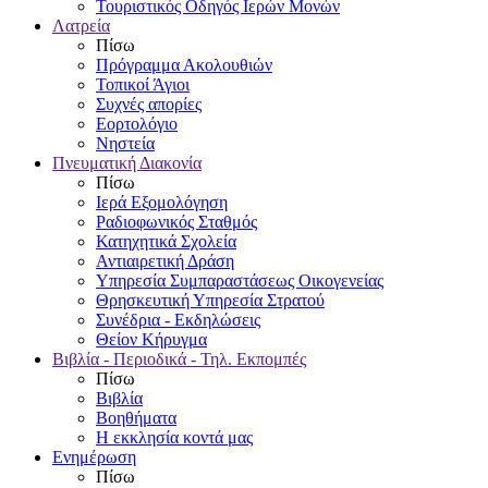
Τουριστικός Οδηγός Ιερών Μονών
Λατρεία
Πίσω
Πρόγραμμα Ακολουθιών
Τοπικοί Άγιοι
Συχνές απορίες
Εορτολόγιο
Νηστεία
Πνευματική Διακονία
Πίσω
Ιερά Εξομολόγηση
Ραδιοφωνικός Σταθμός
Κατηχητικά Σχολεία
Αντιαιρετική Δράση
Υπηρεσία Συμπαραστάσεως Οικογενείας
Θρησκευτική Υπηρεσία Στρατού
Συνέδρια - Εκδηλώσεις
Θείον Κήρυγμα
Βιβλία - Περιοδικά - Τηλ. Εκπομπές
Πίσω
Βιβλία
Βοηθήματα
Η εκκλησία κοντά μας
Ενημέρωση
Πίσω