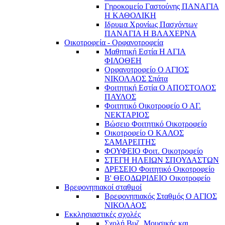
Γηροκομείο Γαστούνης ΠΑΝΑΓΙΑ
Η ΚΑΘΟΛΙΚΗ
Ιδρυμα Χρονίως Πασχόντων
ΠΑΝΑΓΙΑ Η ΒΛΑΧΕΡΝΑ
Οικοτροφεία - Ορφανοτροφεία
Μαθητική Εστία Η ΑΓΙΑ
ΦΙΛΟΘΕΗ
Ορφανοτροφείο Ο ΑΓΙΟΣ
ΝΙΚΟΛΑΟΣ Σπάτα
Φοιτητική Εστία Ο ΑΠΟΣΤΟΛΟΣ
ΠΑΥΛΟΣ
Φοιτητικό Οικοτροφείο Ο ΑΓ.
ΝΕΚΤΑΡΙΟΣ
Βώσειο Φοιτητικό Οικοτροφείο
Οικοτροφείο Ο ΚΑΛΟΣ
ΣΑΜΑΡΕΙΤΗΣ
ΦΟΥΦΕΙΟ Φοιτ. Οικοτροφείο
ΣΤΕΓΗ ΗΛΕΙΩΝ ΣΠΟΥΔΑΣΤΩΝ
ΔΡΕΣΕΙΟ Φοιτητικό Οικοτροφείο
Β' ΘΕΟΔΩΡΙΔΕΙΟ Οικοτροφείο
Βρεφονηπιακοί σταθμοί
Βρεφονηπιακός Σταθμός Ο ΑΓΙΟΣ
ΝΙΚΟΛΑΟΣ
Εκκλησιαστικές σχολές
Σχολή Βυζ. Μουσικής και