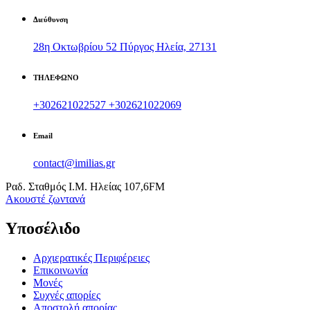
Διεύθυνση
28η Οκτωβρίου 52 Πύργος Ηλεία, 27131
ΤΗΛΕΦΩΝΟ
+302621022527
+302621022069
Email
contact@imilias.gr
Ραδ. Σταθμός Ι.Μ. Ηλείας 107,6FM
Aκουστέ ζωντανά
Υποσέλιδο
Αρχιερατικές Περιφέρειες
Επικοινωνία
Μονές
Συχνές απορίες
Αποστολή απορίας