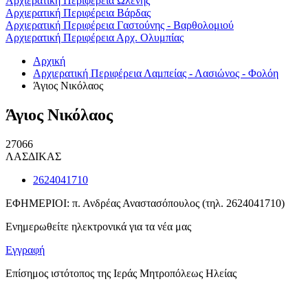
Αρχιερατική Περιφέρεια Ωλένης
Αρχιερατική Περιφέρεια Βάρδας
Αρχιερατική Περιφέρεια Γαστούνης - Βαρθολομιού
Αρχιερατική Περιφέρεια Αρχ. Ολυμπίας
Αρχική
Αρχιερατική Περιφέρεια Λαμπείας - Λασιώνος - Φολόη
Άγιος Νικόλαος
Άγιος Νικόλαος
27066
ΛΑΣΔΙΚΑΣ
2624041710
ΕΦΗΜΕΡΙΟΙ: π. Ανδρέας Αναστασόπουλος (τηλ. 2624041710)
Ενημερωθείτε ηλεκτρονικά για τα νέα μας
Εγγραφή
Επίσημος ιστότοπος της Ιεράς Μητροπόλεως Ηλείας