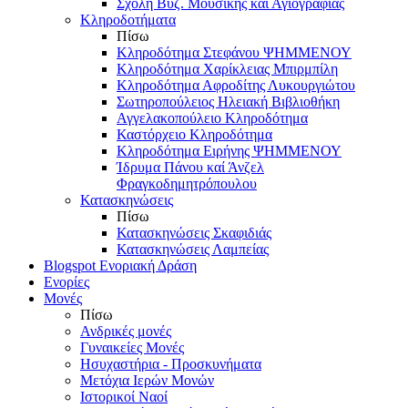
Σχολή Βυζ. Μουσικής και Αγιογραφίας
Κληροδοτήματα
Πίσω
Κληροδότημα Στεφάνου ΨΗΜΜΕΝΟΥ
Κληροδότημα Χαρίκλειας Μπιρμπίλη
Κληροδότημα Αφροδίτης Λυκουργιώτου
Σωτηροπούλειος Ηλειακή Βιβλιοθήκη
Αγγελακοπούλειο Κληροδότημα
Καστόρχειο Κληροδότημα
Κληροδότημα Ειρήνης ΨΗΜΜΕΝΟΥ
Ίδρυμα Πάνου καί Άνζελ
Φραγκοδημητρόπουλου
Κατασκηνώσεις
Πίσω
Κατασκηνώσεις Σκαφιδιάς
Κατασκηνώσεις Λαμπείας
Blogspot Ενοριακή Δράση
Ενορίες
Μονές
Πίσω
Ανδρικές μονές
Γυναικείες Μονές
Ησυχαστήρια - Προσκυνήματα
Μετόχια Ιερών Μονών
Ιστορικοί Ναοί