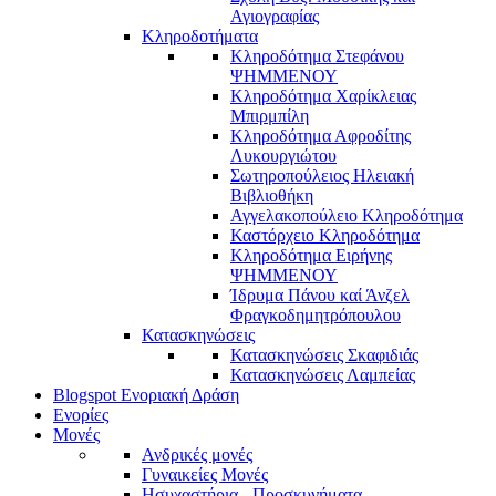
Αγιογραφίας
Κληροδοτήματα
Κληροδότημα Στεφάνου
ΨΗΜΜΕΝΟΥ
Κληροδότημα Χαρίκλειας
Μπιρμπίλη
Κληροδότημα Αφροδίτης
Λυκουργιώτου
Σωτηροπούλειος Ηλειακή
Βιβλιοθήκη
Αγγελακοπούλειο Κληροδότημα
Καστόρχειο Κληροδότημα
Κληροδότημα Ειρήνης
ΨΗΜΜΕΝΟΥ
Ίδρυμα Πάνου καί Άνζελ
Φραγκοδημητρόπουλου
Κατασκηνώσεις
Κατασκηνώσεις Σκαφιδιάς
Κατασκηνώσεις Λαμπείας
Blogspot Ενοριακή Δράση
Ενορίες
Μονές
Ανδρικές μονές
Γυναικείες Μονές
Ησυχαστήρια - Προσκυνήματα