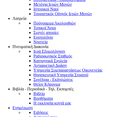
Μετόχια Ιερών Μονών
Ιστορικοί Ναοί
Τουριστικός Οδηγός Ιερών Μονών
Λατρεία
Πρόγραμμα Ακολουθιών
Τοπικοί Άγιοι
Συχνές απορίες
Εορτολόγιο
Νηστεία
Πνευματική Διακονία
Ιερά Εξομολόγηση
Ραδιοφωνικός Σταθμός
Κατηχητικά Σχολεία
Αντιαιρετική Δράση
Υπηρεσία Συμπαραστάσεως Οικογενείας
Θρησκευτική Υπηρεσία Στρατού
Συνέδρια - Εκδηλώσεις
Θείον Κήρυγμα
Βιβλία - Περιοδικά - Τηλ. Εκπομπές
Βιβλία
Βοηθήματα
Η εκκλησία κοντά μας
Ενημέρωση
Ειδήσεις