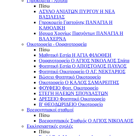
Γηροκομεία - Άσυλα
Πίσω
ΑΣΥΛΟ ΑΝΙΑΤΩΝ ΠΥΡΓΟΥ Η ΝΕΑ
ΒΑΣΙΛΕΙΑΣ
Γηροκομείο Γαστούνης ΠΑΝΑΓΙΑ Η
ΚΑΘΟΛΙΚΗ
Ιδρυμα Χρονίως Πασχόντων ΠΑΝΑΓΙΑ Η
ΒΛΑΧΕΡΝΑ
Οικοτροφεία - Ορφανοτροφεία
Πίσω
Μαθητική Εστία Η ΑΓΙΑ ΦΙΛΟΘΕΗ
Ορφανοτροφείο Ο ΑΓΙΟΣ ΝΙΚΟΛΑΟΣ Σπάτα
Φοιτητική Εστία Ο ΑΠΟΣΤΟΛΟΣ ΠΑΥΛΟΣ
Φοιτητικό Οικοτροφείο Ο ΑΓ. ΝΕΚΤΑΡΙΟΣ
Βώσειο Φοιτητικό Οικοτροφείο
Οικοτροφείο Ο ΚΑΛΟΣ ΣΑΜΑΡΕΙΤΗΣ
ΦΟΥΦΕΙΟ Φοιτ. Οικοτροφείο
ΣΤΕΓΗ ΗΛΕΙΩΝ ΣΠΟΥΔΑΣΤΩΝ
ΔΡΕΣΕΙΟ Φοιτητικό Οικοτροφείο
Β' ΘΕΟΔΩΡΙΔΕΙΟ Οικοτροφείο
Βρεφονηπιακοί σταθμοί
Πίσω
Βρεφονηπιακός Σταθμός Ο ΑΓΙΟΣ ΝΙΚΟΛΑΟΣ
Εκκλησιαστικές σχολές
Πίσω