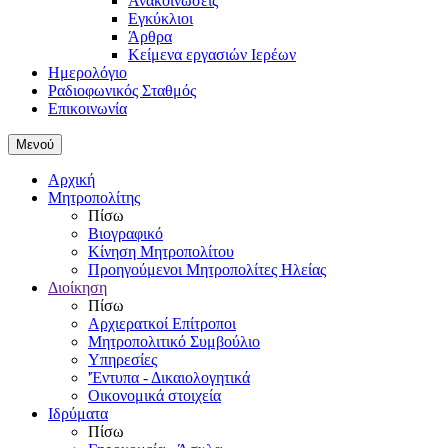
Ανακοινώσεις
Εγκύκλιοι
Άρθρα
Κείμενα εργασιών Ιερέων
Ημερολόγιο
Ραδιοφωνικός Σταθμός
Επικοινωνία
Μενού
Αρχική
Μητροπολίτης
Πίσω
Βιογραφικό
Κίνηση Μητροπολίτου
Προηγούμενοι Μητροπολίτες Ηλείας
Διοίκηση
Πίσω
Αρχιερατκοί Επίτροποι
Μητροπολιτικό Συμβούλιο
Υπηρεσίες
'Έντυπα - Δικαιολογητικά
Οικονομικά στοιχεία
Ιδρύματα
Πίσω