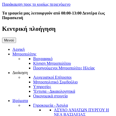
Παράκαμψη προς το κυρίως περιεχόμενο
Τα γραφεία μας λειτουργούν από 08:00-13:00 Δευτέρα έως
Παρασκευή
Κεντρική πλοήγηση
Μενού
Αρχική
Μητροπολίτης
Βιογραφικό
Κίνηση Μητροπολίτου
Προηγούμενοι Μητροπολίτες Ηλείας
Διοίκηση
Αρχιερατκοί Επίτροποι
Μητροπολιτικό Συμβούλιο
Υπηρεσίες
'Έντυπα - Δικαιολογητικά
Οικονομικά στοιχεία
Ιδρύματα
Γηροκομεία - Άσυλα
ΑΣΥΛΟ ΑΝΙΑΤΩΝ ΠΥΡΓΟΥ Η
ΝΕΑ ΒΑΣΙΛΕΙΑΣ