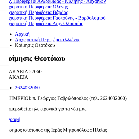
Αρχ. Περιφέρεια Ανδραβίδας - Κυλήνης - Λεχαινών
Αρχιερατική Περιφέρεια Ωλένης
Αρχιερατική Περιφέρεια Βάρδας
Αρχιερατική Περιφέρεια Γαστούνης - Βαρθολομιού
Αρχιερατική Περιφέρεια Αρχ. Ολυμπίας
Αρχική
Αρχιερατική Περιφέρεια Ωλένης
Κοίμησις Θεοτόκου
Κοίμησις Θεοτόκου
ΗΡΑΚΛΕΙΑ 27060
ΗΡΑΚΛΕΙΑ
2624032060
ΕΦΗΜΕΡΙΟΙ: π. Γεώργιος Γαβριλόπουλος (τηλ. 2624032060)
Ενημερωθείτε ηλεκτρονικά για τα νέα μας
Εγγραφή
Επίσημος ιστότοπος της Ιεράς Μητροπόλεως Ηλείας