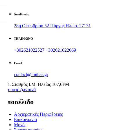
Διεύθυνση
28η Οκτωβρίου 52 Πύργος Ηλεία, 27131
ΤΗΛΕΦΩΝΟ
+302621022527
+302621022069
Email
contact@imilias.gr
Ραδ. Σταθμός Ι.Μ. Ηλείας 107,6FM
Aκουστέ ζωντανά
Υποσέλιδο
Αρχιερατικές Περιφέρειες
Επικοινωνία
Μονές
Συχνές απορίες