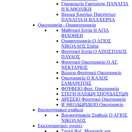
Γηροκομείο Γαστούνης ΠΑΝΑΓΙΑ
Η ΚΑΘΟΛΙΚΗ
Ιδρυμα Χρονίως Πασχόντων
ΠΑΝΑΓΙΑ Η ΒΛΑΧΕΡΝΑ
Οικοτροφεία - Ορφανοτροφεία
Μαθητική Εστία Η ΑΓΙΑ
ΦΙΛΟΘΕΗ
Ορφανοτροφείο Ο ΑΓΙΟΣ
ΝΙΚΟΛΑΟΣ Σπάτα
Φοιτητική Εστία Ο ΑΠΟΣΤΟΛΟΣ
ΠΑΥΛΟΣ
Φοιτητικό Οικοτροφείο Ο ΑΓ.
ΝΕΚΤΑΡΙΟΣ
Βώσειο Φοιτητικό Οικοτροφείο
Οικοτροφείο Ο ΚΑΛΟΣ
ΣΑΜΑΡΕΙΤΗΣ
ΦΟΥΦΕΙΟ Φοιτ. Οικοτροφείο
ΣΤΕΓΗ ΗΛΕΙΩΝ ΣΠΟΥΔΑΣΤΩΝ
ΔΡΕΣΕΙΟ Φοιτητικό Οικοτροφείο
Β' ΘΕΟΔΩΡΙΔΕΙΟ Οικοτροφείο
Βρεφονηπιακοί σταθμοί
Βρεφονηπιακός Σταθμός Ο ΑΓΙΟΣ
ΝΙΚΟΛΑΟΣ
Εκκλησιαστικές σχολές
Σχολή Βυζ. Μουσικής και