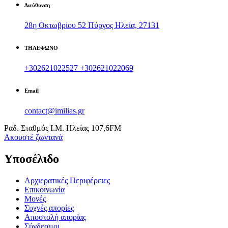
Διεύθυνση
28η Οκτωβρίου 52 Πύργος Ηλεία, 27131
ΤΗΛΕΦΩΝΟ
+302621022527
+302621022069
Email
contact@imilias.gr
Ραδ. Σταθμός Ι.Μ. Ηλείας 107,6FM
Aκουστέ ζωντανά
Υποσέλιδο
Αρχιερατικές Περιφέρειες
Επικοινωνία
Μονές
Συχνές απορίες
Αποστολή απορίας
Σύνδεσμοι