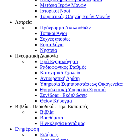
Μετόχια Ιερών Μονών
Ιστορικοί Ναοί
Τουριστικός Οδηγός Ιερών Μονών
Λατρεία
Πρόγραμμα Ακολουθιών
Τοπικοί Άγιοι
Συχνές απορίες
Εορτολόγιο
Νηστεία
Πνευματική Διακονία
Ιερά Εξομολόγηση
Ραδιοφωνικός Σταθμός
Κατηχητικά Σχολεία
Αντιαιρετική Δράση
Υπηρεσία Συμπαραστάσεως Οικογενείας
Θρησκευτική Υπηρεσία Στρατού
Συνέδρια - Εκδηλώσεις
Θείον Κήρυγμα
Βιβλία - Περιοδικά - Τηλ. Εκπομπές
Βιβλία
Βοηθήματα
Η εκκλησία κοντά μας
Ενημέρωση
Ειδήσεις