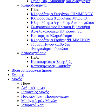
Σχολή Βυζ. Μουσικής και Αγιογραφίας
Κληροδοτήματα
Πίσω
Κληροδότημα Στεφάνου ΨΗΜΜΕΝΟΥ
Κληροδότημα Χαρίκλειας Μπιρμπίλη
Κληροδότημα Αφροδίτης Λυκουργιώτου
Σωτηροπούλειος Ηλειακή Βιβλιοθήκη
Αγγελακοπούλειο Κληροδότημα
Καστόρχειο Κληροδότημα
Κληροδότημα Ειρήνης ΨΗΜΜΕΝΟΥ
Ίδρυμα Πάνου καί Άνζελ
Φραγκοδημητρόπουλου
Κατασκηνώσεις
Πίσω
Κατασκηνώσεις Σκαφιδιάς
Κατασκηνώσεις Λαμπείας
Blogspot Ενοριακή Δράση
Ενορίες
Μονές
Πίσω
Ανδρικές μονές
Γυναικείες Μονές
Ησυχαστήρια - Προσκυνήματα
Μετόχια Ιερών Μονών
Ιστορικοί Ναοί