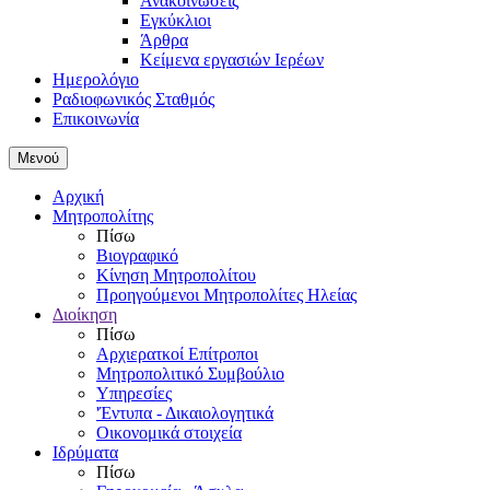
Ανακοινώσεις
Εγκύκλιοι
Άρθρα
Κείμενα εργασιών Ιερέων
Ημερολόγιο
Ραδιοφωνικός Σταθμός
Επικοινωνία
Μενού
Αρχική
Μητροπολίτης
Πίσω
Βιογραφικό
Κίνηση Μητροπολίτου
Προηγούμενοι Μητροπολίτες Ηλείας
Διοίκηση
Πίσω
Αρχιερατκοί Επίτροποι
Μητροπολιτικό Συμβούλιο
Υπηρεσίες
'Έντυπα - Δικαιολογητικά
Οικονομικά στοιχεία
Ιδρύματα
Πίσω