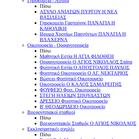
Γηροκομεία - Άσυλα
Πίσω
ΑΣΥΛΟ ΑΝΙΑΤΩΝ ΠΥΡΓΟΥ Η ΝΕΑ
ΒΑΣΙΛΕΙΑΣ
Γηροκομείο Γαστούνης ΠΑΝΑΓΙΑ Η
ΚΑΘΟΛΙΚΗ
Ιδρυμα Χρονίως Πασχόντων ΠΑΝΑΓΙΑ Η
ΒΛΑΧΕΡΝΑ
Οικοτροφεία - Ορφανοτροφεία
Πίσω
Μαθητική Εστία Η ΑΓΙΑ ΦΙΛΟΘΕΗ
Ορφανοτροφείο Ο ΑΓΙΟΣ ΝΙΚΟΛΑΟΣ Σπάτα
Φοιτητική Εστία Ο ΑΠΟΣΤΟΛΟΣ ΠΑΥΛΟΣ
Φοιτητικό Οικοτροφείο Ο ΑΓ. ΝΕΚΤΑΡΙΟΣ
Βώσειο Φοιτητικό Οικοτροφείο
Οικοτροφείο Ο ΚΑΛΟΣ ΣΑΜΑΡΕΙΤΗΣ
ΦΟΥΦΕΙΟ Φοιτ. Οικοτροφείο
ΣΤΕΓΗ ΗΛΕΙΩΝ ΣΠΟΥΔΑΣΤΩΝ
ΔΡΕΣΕΙΟ Φοιτητικό Οικοτροφείο
Β' ΘΕΟΔΩΡΙΔΕΙΟ Οικοτροφείο
Βρεφονηπιακοί σταθμοί
Πίσω
Βρεφονηπιακός Σταθμός Ο ΑΓΙΟΣ ΝΙΚΟΛΑΟΣ
Εκκλησιαστικές σχολές
Πίσω