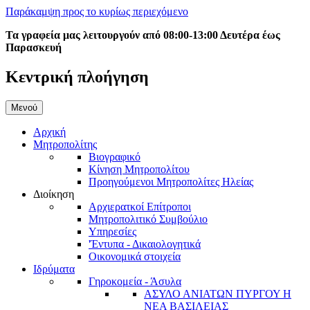
Παράκαμψη προς το κυρίως περιεχόμενο
Τα γραφεία μας λειτουργούν από 08:00-13:00 Δευτέρα έως
Παρασκευή
Κεντρική πλοήγηση
Μενού
Αρχική
Μητροπολίτης
Βιογραφικό
Κίνηση Μητροπολίτου
Προηγούμενοι Μητροπολίτες Ηλείας
Διοίκηση
Αρχιερατκοί Επίτροποι
Μητροπολιτικό Συμβούλιο
Υπηρεσίες
'Έντυπα - Δικαιολογητικά
Οικονομικά στοιχεία
Ιδρύματα
Γηροκομεία - Άσυλα
ΑΣΥΛΟ ΑΝΙΑΤΩΝ ΠΥΡΓΟΥ Η
ΝΕΑ ΒΑΣΙΛΕΙΑΣ