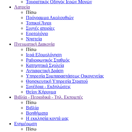
Τουριστικός Οδηγός Ιερών Μονών
Λατρεία
Πίσω
Πρόγραμμα Ακολουθιών
Τοπικοί Άγιοι
Συχνές απορίες
Εορτολόγιο
Νηστεία
Πνευματική Διακονία
Πίσω
Ιερά Εξομολόγηση
Ραδιοφωνικός Σταθμός
Κατηχητικά Σχολεία
Αντιαιρετική Δράση
Υπηρεσία Συμπαραστάσεως Οικογενείας
Θρησκευτική Υπηρεσία Στρατού
Συνέδρια - Εκδηλώσεις
Θείον Κήρυγμα
Βιβλία - Περιοδικά - Τηλ. Εκπομπές
Πίσω
Βιβλία
Βοηθήματα
Η εκκλησία κοντά μας
Ενημέρωση
Πίσω