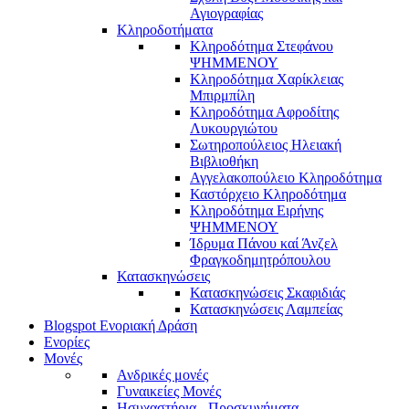
Αγιογραφίας
Κληροδοτήματα
Κληροδότημα Στεφάνου
ΨΗΜΜΕΝΟΥ
Κληροδότημα Χαρίκλειας
Μπιρμπίλη
Κληροδότημα Αφροδίτης
Λυκουργιώτου
Σωτηροπούλειος Ηλειακή
Βιβλιοθήκη
Αγγελακοπούλειο Κληροδότημα
Καστόρχειο Κληροδότημα
Κληροδότημα Ειρήνης
ΨΗΜΜΕΝΟΥ
Ίδρυμα Πάνου καί Άνζελ
Φραγκοδημητρόπουλου
Κατασκηνώσεις
Κατασκηνώσεις Σκαφιδιάς
Κατασκηνώσεις Λαμπείας
Blogspot Ενοριακή Δράση
Ενορίες
Μονές
Ανδρικές μονές
Γυναικείες Μονές
Ησυχαστήρια - Προσκυνήματα